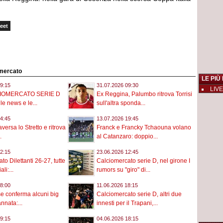
eet
omercato
LE PIÙ
9:15
31.07.2026 09:30
LIVE
CIOMERCATO SERIE D
Ex Reggina, Palumbo ritrova Torrisi
le news e le...
sull'altra sponda...
4:45
13.07.2026 19:45
aversa lo Stretto e ritrova
Franck e Francky Tchaouna volano
.
al Catanzaro: doppio...
2:15
23.06.2026 12:45
o Dilettanti 26-27, tutte
Calciomercato serie D, nel girone I
ali:...
rumors su "giro" di...
8:00
11.06.2026 18:15
e conferma alcuni big
Calciomercato serie D, altri due
annata:...
innesti per il Trapani,...
9:15
04.06.2026 18:15