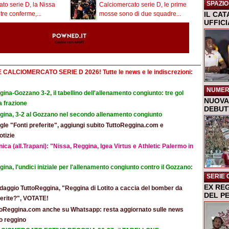
SPAZIO
to serie D, la Nissa
Calciomercato serie D, le prime
IL CA
tre conferme,...
mosse sono di due squadre...
UFFIC
E CALCIOMERCATO SERIE D 2026! Tutte le news e le indiscrezioni:
NUMER
ina-Gozzano 3-2, il tabellino dell'allenamento congiunto: tre gol
NUOVA 
a frazione
DEBUTT
gina, 3-2 al Gozzano nel secondo allenamento congiunto
le "Fonti preferite", aggiungi subito TuttoReggina.com e
otizie
ica (all.Trapani): "Nissa, Reggina, Igea Virtus e Athletic Palermo in
ina, l'undici iniziale per l'allenamento congiunto contro il Gozzano:
SERIE 
EX RE
daggio TuttoReggina, "Reggina di Lotito a caccia del bomber da
DEL P
eferite?", VOTATE!
toReggina.com anche su Whatsapp: resta aggiornato sulle news
o reggino