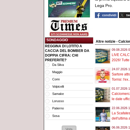
Lega Pro.
condividi
tw
SONDAGGIO
Altre notizie - Calci
REGGINA DI LOTITO A
09.08.2026 0
CACCIA DEL BOMBER DA
LIVE CAL
DOPPIA CIFRA: CHI
PREFERITE?
2026! Tutte 
Da Silva
24.07.2026 1
Maggio
Sartore attr
Comi
Torrisi: l'ex..
Volpicelli
01.07.2026 1
Calciomercat
Samake
le date uffici
Lorusso
22.06.2026 1
Patierno
La Scafates
Sosa
dell'ultima 
06.06.2026 1