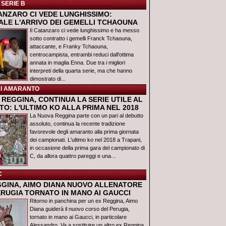
 SERIE B
TANZARO CI VEDE LUNGHISSIMO:
IALE L'ARRIVO DEI GEMELLI TCHAOUNA
Il Catanzaro ci vede lunghissimo e ha messo
sotto contratto i gemelli Franck Tchaouna,
attaccante, e Franky Tchaouna,
centrocampista, entrambi reduci dall'ottima
annata in maglia Enna. Due tra i migliori
interpreti della quarta serie, ma che hanno
dimostrato di...
I AMARANTO
REGGINA, CONTINUA LA SERIE UTILE AL
O: L'ULTIMO KO ALLA PRIMA NEL 2018
La Nuova Reggina parte con un pari al debutto
assoluto, continua la recente tradizione
favorevole degli amaranto alla prima giornata
dei campionati. L'ultimo ko nel 2018 a Trapani,
in occasione della prima gara del campionato di
C, da allora quattro pareggi e una...
C
GGINA, AIMO DIANA NUOVO ALLENATORE
ERUGIA TORNATO IN MANO AI GAUCCI
Ritorno in panchina per un ex Reggina, Aimo
Diana guiderà il nuovo corso del Perugia,
tornato in mano ai Gaucci, in particolare
Alessandro. Va a sostituire un altro ex Reggina,