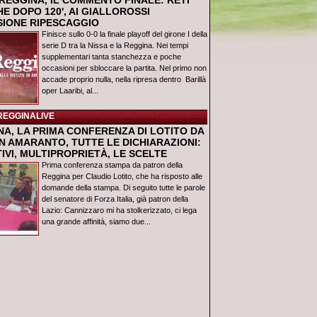
REGGINA, IL COMMENTO FINALE: RETI
E DOPO 120', AI GIALLOROSSI
USIONE RIPESCAGGIO
Finisce sullo 0-0 la finale playoff del girone I della
serie D tra la Nissa e la Reggina. Nei tempi
supplementari tanta stanchezza e poche
occasioni per sbloccare la partita. Nel primo non
accade proprio nulla, nella ripresa dentro Barillà
oper Laaribi, al...
REGGINALIVE
NA, LA PRIMA CONFERENZA DI LOTITO DA
N AMARANTO, TUTTE LE DICHIARAZIONI:
IVI, MULTIPROPRIETÀ, LE SCELTE
Prima conferenza stampa da patron della
Reggina per Claudio Lotito, che ha risposto alle
domande della stampa. Di seguito tutte le parole
del senatore di Forza Italia, già patron della
Lazio: Cannizzaro mi ha stolkerizzato, ci lega
una grande affinità, siamo due...