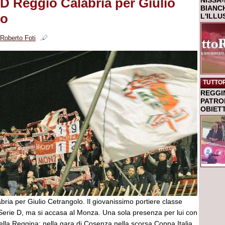
D Reggio Calabria per Giulio
NISSA-
BIANCH
lo
L'ILL
Roberto Foti
TUTTO
REGGI
PATRO
OBIETT
ria per Giulio Cetrangolo. Il giovanissimo portiere classe
 Serie D, ma si accasa al Monza. Una sola presenza per lui con
ella Reggina: nella gara di Cosenza nella scorsa Coppa Italia