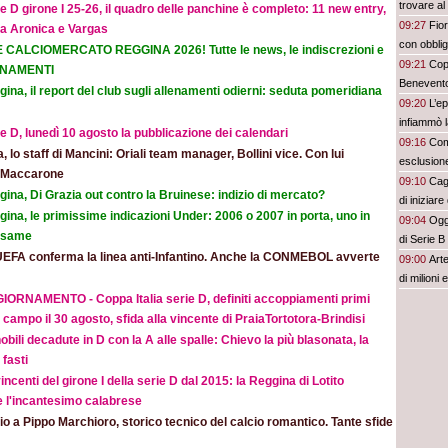
trovare a
e D girone I 25-26, il quadro delle panchine è completo: 11 new entry,
09:27
Fior
na Aronica e Vargas
con obbli
E CALCIOMERCATO REGGINA 2026! Tutte le news, le indiscrezioni e
09:21
Copp
ORNAMENTI
Benevent
ina, il report del club sugli allenamenti odierni: seduta pomeridiana
09:20
L’e
infiammò l
e D, lunedì 10 agosto la pubblicazione dei calendari
09:16
Com
ia, lo staff di Mancini: Oriali team manager, Bollini vice. Con lui
esclusion
e Maccarone
09:10
Cagl
ina, Di Grazia out contro la Bruinese: indizio di mercato?
di iniziar
ina, le primissime indicazioni Under: 2006 o 2007 in porta, uno in
09:04
Oggi
 esame
di Serie B
UEFA conferma la linea anti-Infantino. Anche la CONMEBOL avverte
09:00
Art
di milioni
IORNAMENTO - Coppa Italia serie D, definiti accoppiamenti primi
 campo il 30 agosto, sfida alla vincente di PraiaTortotora-Brindisi
obili decadute in D con la A alle spalle: Chievo la più blasonata, la
fasti
incenti del girone I della serie D dal 2015: la Reggina di Lotito
e l'incantesimo calabrese
o a Pippo Marchioro, storico tecnico del calcio romantico. Tante sfide