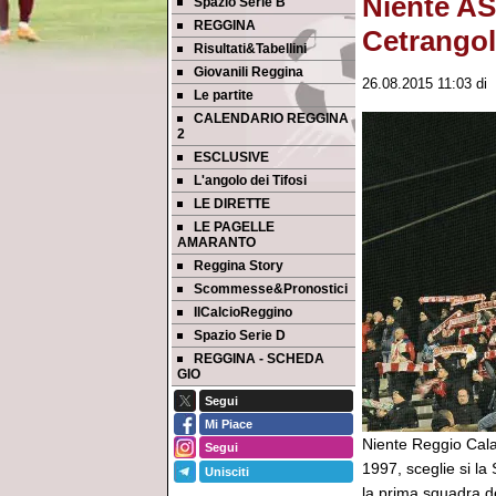
Niente AS
Spazio Serie B
REGGINA
Cetrango
Risultati&Tabellini
Giovanili Reggina
26.08.2015 11:03
di
Le partite
CALENDARIO REGGINA
2
ESCLUSIVE
L'angolo dei Tifosi
LE DIRETTE
LE PAGELLE
AMARANTO
Reggina Story
Scommesse&Pronostici
IlCalcioReggino
Spazio Serie D
REGGINA - SCHEDA
GIO
Segui
Mi Piace
Niente Reggio Calab
Segui
1997, sceglie si la
Unisciti
la prima squadra d