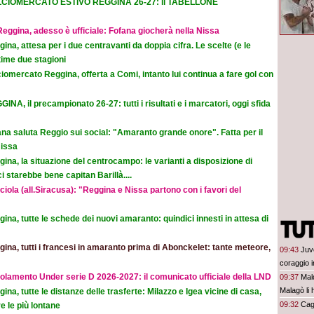
CIOMERCATO ESTIVO REGGINA 26-27: il TABELLONE
eggina, adesso è ufficiale: Fofana giocherà nella Nissa
ina, attesa per i due centravanti da doppia cifra. Le scelte (e le
time due stagioni
iomercato Reggina, offerta a Comi, intanto lui continua a fare gol con
INA, il precampionato 26-27: tutti i risultati e i marcatori, oggi sfida
na saluta Reggio sui social: "Amaranto grande onore". Fatta per il
Nissa
ina, la situazione del centrocampo: le varianti a disposizione di
 starebbe bene capitan Barillà....
iola (all.Siracusa): "Reggina e Nissa partono con i favori del
ina, tutte le schede dei nuovi amaranto: quindici innesti in attesa di
ina, tutti i francesi in amaranto prima di Abonckelet: tante meteore,
09:43
Juv
coraggio in
olamento Under serie D 2026-2027: il comunicato ufficiale della LND
09:37
Mald
Malagò li h
ina, tutte le distanze delle trasferte: Milazzo e Igea vicine di casa,
09:32
Cagl
e le più lontane