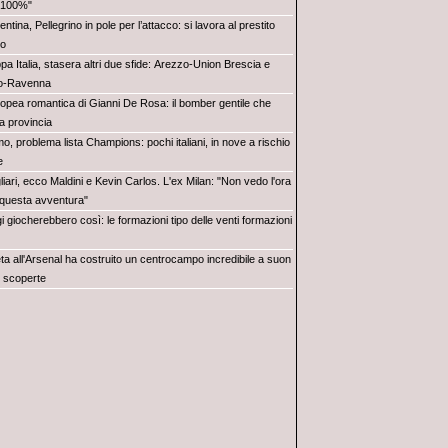
l 100%"
entina, Pellegrino in pole per l’attacco: si lavora al prestito
go
a Italia, stasera altri due sfide: Arezzo-Union Brescia e
o-Ravenna
popea romantica di Gianni De Rosa: il bomber gentile che
a provincia
o, problema lista Champions: pochi italiani, in nove a rischio
e
iari, ecco Maldini e Kevin Carlos. L'ex Milan: "Non vedo l'ora
e questa avventura"
 giocherebbero così: le formazioni tipo delle venti formazioni
eta all'Arsenal ha costruito un centrocampo incredibile a suon
 e scoperte