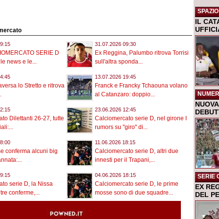
SPAZIO
IL CA
UFFIC
omercato
9:15
31.07.2026 09:30
CIOMERCATO SERIE D
Ex Reggina, Palumbo ritrova Torrisi
le news e le...
sull'altra sponda...
4:45
13.07.2026 19:45
aversa lo Stretto e ritrova
Franck e Francky Tchaouna volano
NUMER
.
al Catanzaro: doppio...
NUOVA 
2:15
23.06.2026 12:45
DEBUTT
o Dilettanti 26-27, tutte
Calciomercato serie D, nel girone I
ali:...
rumors su "giro" di...
8:00
11.06.2026 18:15
e conferma alcuni big
Calciomercato serie D, altri due
annata:...
innesti per il Trapani,...
9:15
04.06.2026 18:15
SERIE 
to serie D, la Nissa
Calciomercato serie D, le prime
EX RE
tre conferme,...
mosse sono di due squadre...
DEL P