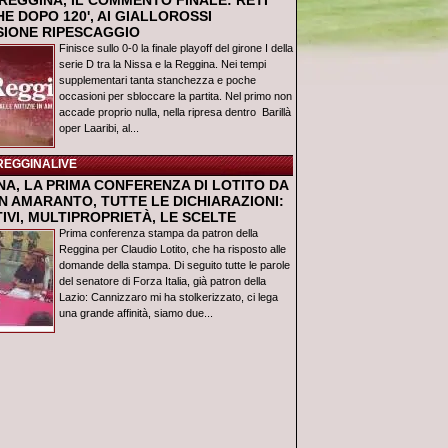
REGGINA, IL COMMENTO FINALE: RETI
E DOPO 120', AI GIALLOROSSI
USIONE RIPESCAGGIO
Finisce sullo 0-0 la finale playoff del girone I della
serie D tra la Nissa e la Reggina. Nei tempi
supplementari tanta stanchezza e poche
occasioni per sbloccare la partita. Nel primo non
accade proprio nulla, nella ripresa dentro Barillà
oper Laaribi, al...
REGGINALIVE
NA, LA PRIMA CONFERENZA DI LOTITO DA
N AMARANTO, TUTTE LE DICHIARAZIONI:
IVI, MULTIPROPRIETÀ, LE SCELTE
Prima conferenza stampa da patron della
Reggina per Claudio Lotito, che ha risposto alle
domande della stampa. Di seguito tutte le parole
del senatore di Forza Italia, già patron della
Lazio: Cannizzaro mi ha stolkerizzato, ci lega
una grande affinità, siamo due...