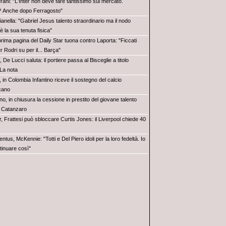
rani: "L'Inter non deve fare tantissimo sul mercato.
? Anche dopo Ferragosto"
anella: "Gabriel Jesus talento straordinario ma il nodo
 è la sua tenuta fisica"
prima pagina del Daily Star tuona contro Laporta: "Ficcati
er Rodri su per il... Barça"
, De Lucci saluta: il portiere passa al Bisceglie a titolo
 La nota
, in Colombia Infantino riceve il sostegno del calcio
cano
no, in chiusura la cessione in prestito del giovane talento
 Catanzaro
r, Frattesi può sbloccare Curtis Jones: il Liverpool chiede 40
ntus, McKennie: "Totti e Del Piero idoli per la loro fedeltà. Io
tinuare così"