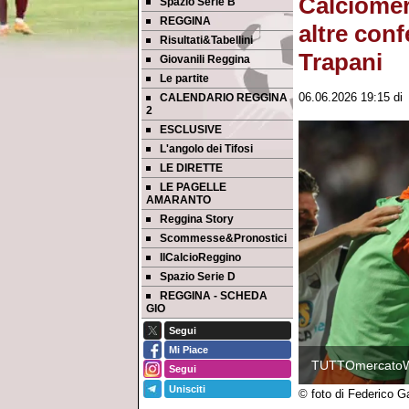
Calciomer
Spazio Serie B
REGGINA
altre confe
Risultati&Tabellini
Trapani
Giovanili Reggina
Le partite
CALENDARIO REGGINA
06.06.2026 19:15
d
2
ESCLUSIVE
L'angolo dei Tifosi
LE DIRETTE
LE PAGELLE
AMARANTO
Reggina Story
Scommesse&Pronostici
IlCalcioReggino
Spazio Serie D
REGGINA - SCHEDA
GIO
Segui
Mi Piace
TUTTOmercato
Segui
Unisciti
© foto di Federico G