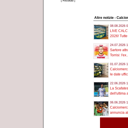
[
Risultati
]
Altre notizie - Calci
08.08.2026 0
LIVE CAL
2026! Tutte 
24.07.2026 1
Sartore attr
Torrisi: l'ex..
01.07.2026 1
Calciomercat
le date uffici
22.06.2026 1
La Scafates
dell'ultima 
06.06.2026 1
Calciomerca
annuncia al