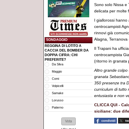
Sono solo Nissa e 
delicata per molte 
I giallorossi hanno
centrocampisti Agn
rinnovi già comuni
Alagna, Terranova 
SONDAGGIO
REGGINA DI LOTITO A
Il Trapani ha uffici
CACCIA DEL BOMBER DA
centrocampista Gia
DOPPIA CIFRA: CHI
PREFERITE?
(ritorno in granata 
Da Silva
Altro grande colpo
Maggio
granata Sebastiano
Comi
350 presenze tra D
Volpicelli
curriculum di tutto
Samake
entusiasta e non ve
Lorusso
CLICCA QUI - Cal
Patierno
siciliane: due dif
condividi
tw