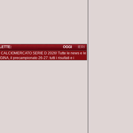
 LETTE:
OGGI
IERI
 CALCIOMERCATO SERIE D 2026! Tutte le news e le
NA, il precampionato 26-27: tutti i risultati e i