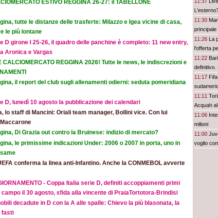
11:37
Live
CIOMERCATO ESTIVO REGGINA 26-27: il TABELLONE
L'esterno
11:30
Mari
ina, tutte le distanze delle trasferte: Milazzo e Igea vicine di casa,
principale
e le più lontane
11:26
La 
e D girone I 25-26, il quadro delle panchine è completo: 11 new entry,
l'offerta p
na Aronica e Vargas
11:22
Bari
E CALCIOMERCATO REGGINA 2026! Tutte le news, le indiscrezioni e
definitivo.
ORNAMENTI
11:17
Fifa
ina, il report del club sugli allenamenti odierni: seduta pomeridiana
sudameri
11:11
Tori
e D, lunedì 10 agosto la pubblicazione dei calendari
Acquah al
ia, lo staff di Mancini: Oriali team manager, Bollini vice. Con lui
11:06
Inte
e Maccarone
milioni
ina, Di Grazia out contro la Bruinese: indizio di mercato?
11:00
Juve
ina, le primissime indicazioni Under: 2006 o 2007 in porta, uno in
voglio con
 esame
UEFA conferma la linea anti-Infantino. Anche la CONMEBOL avverte
IORNAMENTO - Coppa Italia serie D, definiti accoppiamenti primi
 campo il 30 agosto, sfida alla vincente di PraiaTortotora-Brindisi
obili decadute in D con la A alle spalle: Chievo la più blasonata, la
fasti