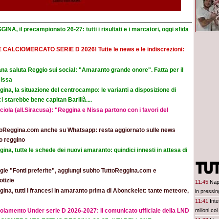
INA, il precampionato 26-27: tutti i risultati e i marcatori, oggi sfida
E CALCIOMERCATO SERIE D 2026! Tutte le news e le indiscrezioni:
na saluta Reggio sui social: "Amaranto grande onore". Fatta per il
Nissa
ina, la situazione del centrocampo: le varianti a disposizione di
 starebbe bene capitan Barillà....
iola (all.Siracusa): "Reggina e Nissa partono con i favori del
toReggina.com anche su Whatsapp: resta aggiornato sulle news
o reggino
ina, tutte le schede dei nuovi amaranto: quindici innesti in attesa di
le "Fonti preferite", aggiungi subito TuttoReggina.com e
otizie
11:45
Napo
ina, tutti i francesi in amaranto prima di Abonckelet: tante meteore,
in pressin
11:41
Inte
olamento Under serie D 2026-2027: il comunicato ufficiale della LND
milioni coi