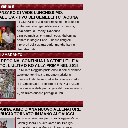
 SERIE B
TANZARO CI VEDE LUNGHISSIMO:
IALE L'ARRIVO DEI GEMELLI TCHAOUNA
Il Catanzaro ci vede lunghissimo e ha messo
sotto contratto i gemelli Franck Tchaouna,
attaccante, e Franky Tchaouna,
centrocampista, entrambi reduci dall'ottima
annata in maglia Enna. Due tra i migliori
interpreti della quarta serie, ma che hanno
dimostrato di...
I AMARANTO
REGGINA, CONTINUA LA SERIE UTILE AL
O: L'ULTIMO KO ALLA PRIMA NEL 2018
La Nuova Reggina parte con un pari al debutto
assoluto, continua la recente tradizione
favorevole degli amaranto alla prima giornata
dei campionati. L'ultimo ko nel 2018 a Trapani,
in occasione della prima gara del campionato di
C, da allora quattro pareggi e una...
C
GGINA, AIMO DIANA NUOVO ALLENATORE
ERUGIA TORNATO IN MANO AI GAUCCI
Ritorno in panchina per un ex Reggina, Aimo
Diana guiderà il nuovo corso del Perugia,
tornato in mano ai Gaucci, in particolare