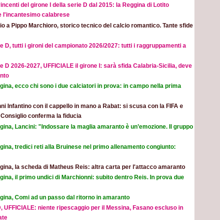
incenti del girone I della serie D dal 2015: la Reggina di Lotito
e l'incantesimo calabrese
o a Pippo Marchioro, storico tecnico del calcio romantico. Tante sfide
e D, tutti i gironi del campionato 2026/2027: tutti i raggruppamenti a
e D 2026-2027, UFFICIALE il girone I: sarà sfida Calabria-Sicilia, deve
nto
ina, ecco chi sono i due calciatori in prova: in campo nella prima
ni Infantino con il cappello in mano a Rabat: si scusa con la FIFA e
l Consiglio conferma la fiducia
gina, Lancini: "Indossare la maglia amaranto è un’emozione. Il gruppo
ina, tredici reti alla Bruinese nel primo allenamento congiunto:
ina, la scheda di Matheus Reis: altra carta per l'attacco amaranto
ina, il primo undici di Marchionni: subito dentro Reis. In prova due
gina, Comi ad un passo dal ritorno in amaranto
, UFFICIALE: niente ripescaggio per il Messina, Fasano escluso in
ate