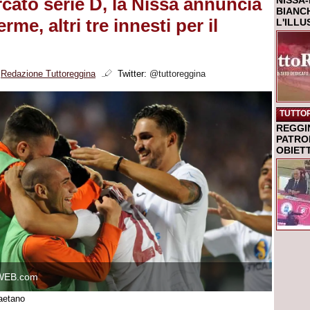
cato serie D, la Nissa annuncia
NISSA-
BIANCH
rme, altri tre innesti per il
L'ILL
i
Redazione Tuttoreggina
Twitter:
@tuttoreggina
TUTTO
REGGI
PATRO
OBIETT
WEB.com
aetano