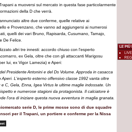
Trapani a muoversi sul mercato in questa fase particolarmente
formazioni della D che verrà.
 annunciato altre due conferme, quelle relative ai
ello e Provenzano, che vanno ad aggiungersi ai numerosi
cati, quelli dei vari Bruno, Rapisarda, Cusumano, Tamajo,
e De Felice.
LE PIÙ
alizzato altri tre innesti: accordo chiuso con l'esperto
LIVE
comarro, ex Gela, oltre che con gli attaccanti Marigosu
REGGI
per lui, ex Vigor Lamezia) e Aperi:
 del Presidente Antonini e del Ds Volume. Approda in casacca
 Aperi. L'esperto esterno offensivo classe 1992 vanta oltre
 e C, Gela, Enna, Igea Virtus le ultime maglie indossate. Un
 rispetto e numerose stagioni da protagonista. Il calciatore è
de l'ora di iniziare questa nuova avventura in maglia granata.
ciomercato serie D, le prime mosse sono di due squadre
ensori per il Trapani, un portiere e conferme per la Nissa
eet