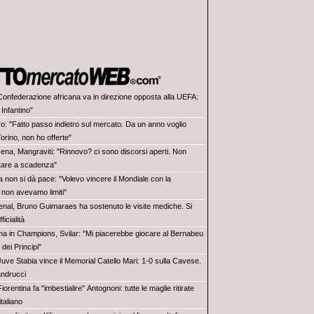
Confederazione africana va in direzione opposta alla UEFA:
 Infantino"
ro: "Fatto passo indietro sul mercato. Da un anno voglio
Torino, non ho offerte"
ena, Mangraviti: "Rinnovo? ci sono discorsi aperti. Non
stare a scadenza"
a non si dà pace: "Volevo vincere il Mondiale con la
 non avevamo limiti"
enal, Bruno Guimaraes ha sostenuto le visite mediche. Si
ficialità
a in Champions, Svilar: "Mi piacerebbe giocare al Bernabeu
 dei Principi"
Juve Stabia vince il Memorial Catello Mari: 1-0 sulla Cavese.
ndrucci
iorentina fa "imbestialire" Antognoni: tutte le maglie ritirate
italiano