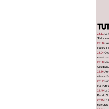
23:11
La 
"Fiducia a
23:08
Cai
cedere il 
23:04
Ces
vorrei re
23:00
Min
Colombia,
22:56
Ars
attende l'uf
22:52
Rom
o al Parco
22:49
La 
Decide Sa
22:45
La F
nel calcio 