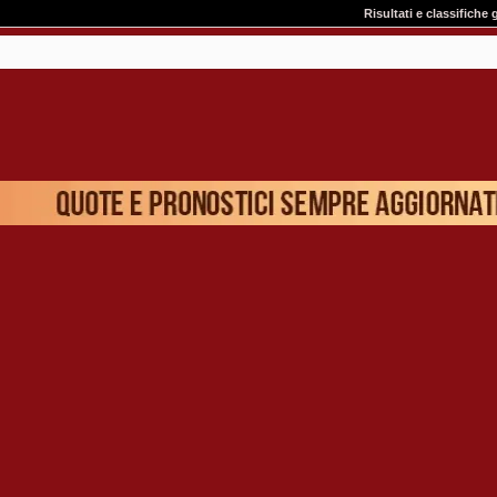
Risultati e classifiche 