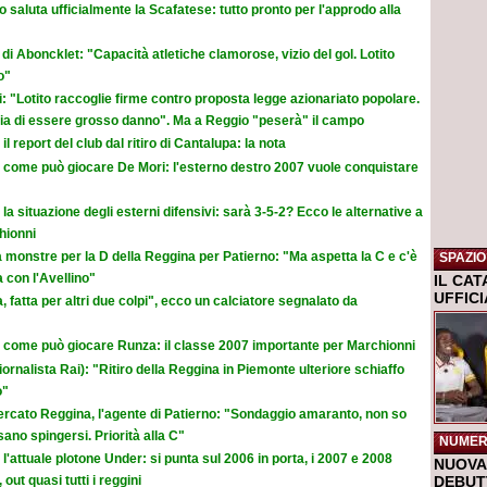
 saluta ufficialmente la Scafatese: tutto pronto per l'approdo alla
di Aboncklet: "Capacità atletiche clamorose, vizio del gol. Lotito
o"
: "Lotito raccoglie firme contro proposta legge azionariato popolare.
chia di essere grosso danno". Ma a Reggio "peserà" il campo
il report del club dal ritiro di Cantalupa: la nota
 come può giocare De Mori: l'esterno destro 2007 vuole conquistare
la situazione degli esterni difensivi: sarà 3-5-2? Ecco le alternative a
hionni
 monstre per la D della Reggina per Patierno: "Ma aspetta la C e c'è
SPAZIO
 con l'Avellino"
IL CA
UFFIC
 fatta per altri due colpi", ecco un calciatore segnalato da
 come può giocare Runza: il classe 2007 importante per Marchionni
iornalista Rai): "Ritiro della Reggina in Piemonte ulteriore schiaffo
o"
rcato Reggina, l'agente di Patierno: "Sondaggio amaranto, non so
ano spingersi. Priorità alla C"
NUMER
l'attuale plotone Under: si punta sul 2006 in porta, i 2007 e 2008
NUOVA 
, out quasi tutti i reggini
DEBUTT