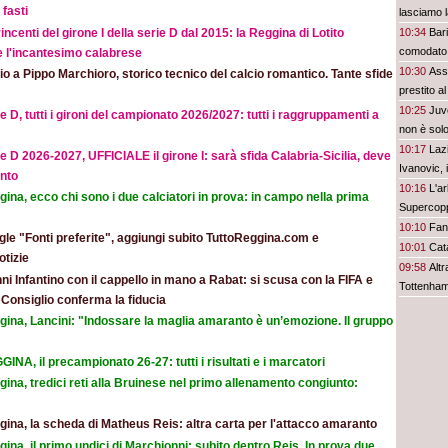
fasti
lasciamo la
incenti del girone I della serie D dal 2015: la Reggina di Lotito
10:34
Bari
comodato 
e l'incantesimo calabrese
10:30
Ass
o a Pippo Marchioro, storico tecnico del calcio romantico. Tante sfide
prestito a
10:25
Juv
e D, tutti i gironi del campionato 2026/2027: tutti i raggruppamenti a
non è solo
10:17
Laz
e D 2026-2027, UFFICIALE il girone I: sarà sfida Calabria-Sicilia, deve
Ivanovic, 
nto
10:16
L'ar
ina, ecco chi sono i due calciatori in prova: in campo nella prima
Supercopp
10:10
Fant
le "Fonti preferite", aggiungi subito TuttoReggina.com e
10:01
Cata
otizie
09:58
Alt
ni Infantino con il cappello in mano a Rabat: si scusa con la FIFA e
Tottenham 
l Consiglio conferma la fiducia
gina, Lancini: "Indossare la maglia amaranto è un’emozione. Il gruppo
INA, il precampionato 26-27: tutti i risultati e i marcatori
ina, tredici reti alla Bruinese nel primo allenamento congiunto:
ina, la scheda di Matheus Reis: altra carta per l'attacco amaranto
ina, il primo undici di Marchionni: subito dentro Reis. In prova due