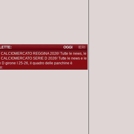
 LETTE:
OGGI
IERI
 CALCIOMERCATO REGGINA 2026! Tutte le news, le
 CALCIOMERCATO SERIE D 2026! Tutte le news e le
e D girone I 25-26, il quadro delle panchine è
o: