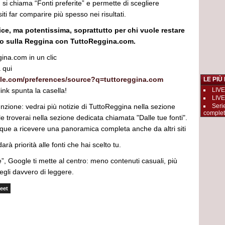
: si chiama “Fonti preferite” e permette di scegliere
iti far comparire più spesso nei risultati.
ce, ma potentissima, soprattutto per chi vuole restare
o sulla Reggina con TuttoReggina.com.
ina.com in un clic
 qui
le.com/preferences/source?q=tuttoreggina.com
LE PIÙ
 link spunta la casella!
LIVE
LIVE
nzione: vedrai più notizie di TuttoReggina nella sezione
Seri
complet
 le troverai nella sezione dedicata chiamata "Dalle tue fonti".
ue a ricevere una panoramica completa anche da altri siti
arà priorità alle fonti che hai scelto tu.
e”, Google ti mette al centro: meno contenuti casuali, più
cegli davvero di leggere.
eet