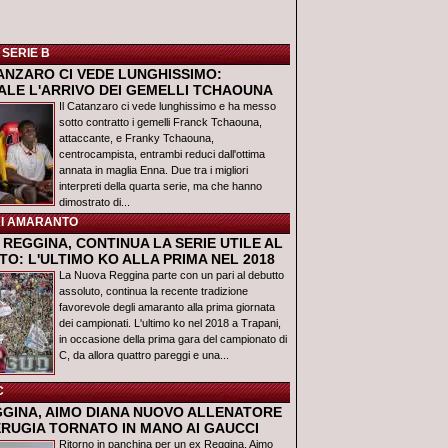
 SERIE B
TANZARO CI VEDE LUNGHISSIMO:
IALE L'ARRIVO DEI GEMELLI TCHAOUNA
Il Catanzaro ci vede lunghissimo e ha messo
sotto contratto i gemelli Franck Tchaouna,
attaccante, e Franky Tchaouna,
centrocampista, entrambi reduci dall'ottima
annata in maglia Enna. Due tra i migliori
interpreti della quarta serie, ma che hanno
dimostrato di...
I AMARANTO
REGGINA, CONTINUA LA SERIE UTILE AL
O: L'ULTIMO KO ALLA PRIMA NEL 2018
La Nuova Reggina parte con un pari al debutto
assoluto, continua la recente tradizione
favorevole degli amaranto alla prima giornata
dei campionati. L'ultimo ko nel 2018 a Trapani,
in occasione della prima gara del campionato di
C, da allora quattro pareggi e una...
C
GGINA, AIMO DIANA NUOVO ALLENATORE
ERUGIA TORNATO IN MANO AI GAUCCI
Ritorno in panchina per un ex Reggina, Aimo