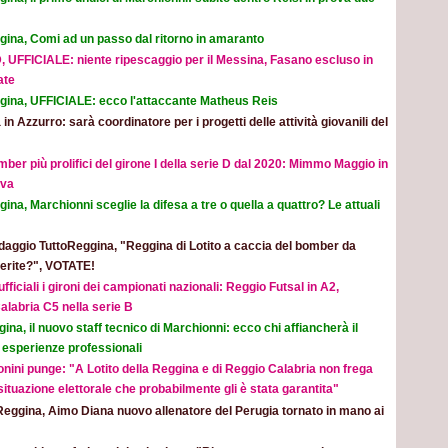
gina, Comi ad un passo dal ritorno in amaranto
, UFFICIALE: niente ripescaggio per il Messina, Fasano escluso in
ate
gina, UFFICIALE: ecco l'attaccante Matheus Reis
 in Azzurro: sarà coordinatore per i progetti delle attività giovanili del
mber più prolifici del girone I della serie D dal 2020: Mimmo Maggio in
ova
ina, Marchionni sceglie la difesa a tre o quella a quattro? Le attuali
aggio TuttoReggina, "Reggina di Lotito a caccia del bomber da
eferite?", VOTATE!
ufficiali i gironi dei campionati nazionali: Reggio Futsal in A2,
alabria C5 nella serie B
ina, il nuovo staff tecnico di Marchionni: ecco chi affiancherà il
 esperienze professionali
nini punge: "A Lotito della Reggina e di Reggio Calabria non frega
 situazione elettorale che probabilmente gli è stata garantita"
Reggina, Aimo Diana nuovo allenatore del Perugia tornato in mano ai