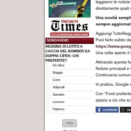
leggiamo le notizie
direttamente quali s
Una novità sempli
sempre aggiornat
Aggiungi TuttoRegg
Puoi farlo subito da
SONDAGGIO
https://www.goog
REGGINA DI LOTITO A
CACCIA DEL BOMBER DA
Una volta aperto il
DOPPIA CIFRA: CHI
PREFERITE?
Attivando questa fu
Da Silva
Notizie principali e
Maggio
Continuerai comunq
Comi
In pratica, Google d
Volpicelli
Con “Fonti preferit
Samake
spazio a ciò che s
Lorusso
Patierno
condividi
tw