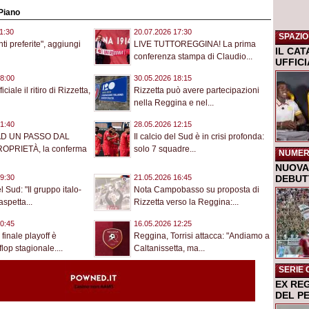
 Piano
1:30
20.07.2026 17:30
SPAZIO
ti preferite", aggiungi
LIVE TUTTOREGGINA! La prima
IL CA
conferenza stampa di Claudio...
UFFIC
8:00
30.05.2026 18:15
ciale il ritiro di Rizzetta,
Rizzetta può avere partecipazioni
nella Reggina e nel...
1:40
28.05.2026 12:15
AD UN PASSO DAL
Il calcio del Sud è in crisi profonda:
OPRIETÀ, la conferma
solo 7 squadre...
NUMER
NUOVA 
DEBUTT
9:30
21.05.2026 16:45
 Sud: "Il gruppo italo-
Nota Campobasso su proposta di
spetta...
Rizzetta verso la Reggina:...
0:45
16.05.2026 12:25
finale playoff è
Reggina, Torrisi attacca: "Andiamo a
lop stagionale....
Caltanissetta, ma...
SERIE 
EX RE
DEL P