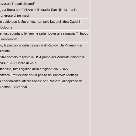
vorare i nostri direttori"
, via libera per l'utilizzo dello stadio San Nicola: ma in
oneroso di tre mesi
e caldo con la Juventus: non solo Lucumi, idea Cabal in
l Bologna
entus, spuntano le fiamme sulla nuova terza maglia: "Il fuoco
 nel design"
io, la posizione sulla cessione di Ratkov. Da Pinamonti a
il punto
bitro somalo respinto in USA prima del Mondiale dirigerà la
a UEFA. Di Bello al VAR
acalcio, tutti i rigoristi della stagione 2026/2027
nzaro, Petriccione ad un passo dal rinnovo: i dettagli
ra concorrenza internazionale per Romero: al capitano del
pensa... l'Arsenal