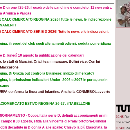
e D girone I 25-26, il quadro delle panchine è completo: 11 new entry,
na Aronica e Vargas
E CALCIOMERCATO REGGINA 2026! Tutte le news, le indiscrezioni e
ORNAMENTI
E CALCIOMERCATO SERIE D 2026! Tutte le news e le indiscrezioni:
ina, il report del club sugli allenamenti odierni: seduta pomeridiana
e D, lunedì 10 agosto la pubblicazione dei calendari
ia, lo staff di Mancini: Oriali team manager, Bollini vice. Con lui
e Maccarone
ina, Di Grazia out contro la Bruinese: indizio di mercato?
ina, le primissime indicazioni Under: 2006 o 2007 in porta, uno in
 esame
UEFA conferma la linea anti-Infantino. Anche la CONMEBOL avverte
CIOMERCATO ESTIVO REGGINA 26-27: il TABELLONE
IORNAMENTO - Coppa Italia serie D, definiti accoppiamenti primi
10:45
Rom
 campo il 30 agosto, sfida alla vincente di PraiaTortotora-Brindisi
che arrivi"
obili decadute in D con la A alle spalle: Chievo la più blasonata, la
10:40
Chi