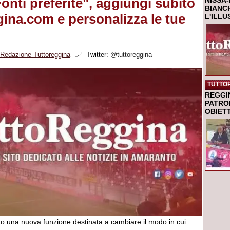
onti preferite", aggiungi subito
NISSA-
BIANCH
ina.com e personalizza le tue
L'ILL
Redazione Tuttoreggina
Twitter:
@tuttoreggina
TUTTO
REGGI
PATRO
OBIETT
to una nuova funzione destinata a cambiare il modo in cui