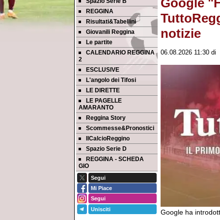
Google "F
Spazio Serie B
REGGINA
TuttoRegg
Risultati&Tabellini
notizie
Giovanili Reggina
Le partite
CALENDARIO REGGINA
06.08.2026 11:30
di
2
ESCLUSIVE
L'angolo dei Tifosi
LE DIRETTE
LE PAGELLE
AMARANTO
Reggina Story
Scommesse&Pronostici
IlCalcioReggino
Spazio Serie D
REGGINA - SCHEDA
GIO
Segui
Mi Piace
Segui
Unisciti
Google ha introdot