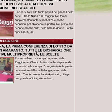
REGGINA, IL COMMENTO FINALE: RETI
E DOPO 120', AI GIALLOROSSI
USIONE RIPESCAGGIO
Finisce sullo 0-0 la finale playoff del girone I della
serie D tra la Nissa e la Reggina. Nei tempi
supplementari tanta stanchezza e poche
occasioni per sbloccare la partita. Nel primo non
accade proprio nulla, nella ripresa dentro Barillà
oper Laaribi, al...
REGGINALIVE
NA, LA PRIMA CONFERENZA DI LOTITO DA
N AMARANTO, TUTTE LE DICHIARAZIONI:
IVI, MULTIPROPRIETÀ, LE SCELTE
Prima conferenza stampa da patron della
Reggina per Claudio Lotito, che ha risposto alle
domande della stampa. Di seguito tutte le parole
del senatore di Forza Italia, già patron della
Lazio: Cannizzaro mi ha stolkerizzato, ci lega
una grande affinità, siamo due...