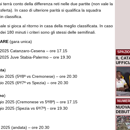
 terrà conto della differenza reti nelle due partite (non vale la
asferta). In caso di ulteriore parità si qualifica la squadra
n classifica.
nale si gioca al ritorno in casa della meglio classificata. In caso
dei 180 minuti i criteri sono gli stessi delle semifinali.
NARE
(gara unica)
2025 Catanzaro-Cesena – ore 17.15
SPAZIO
2025 Juve Stabia-Palermo – ore 19.30
IL CA
UFFIC
ta
)
io 2025 (5ª/8ª vs Cremonese) – ore 20.30
o 2025 (6ª/7ª vs Spezia) – ore 20.30
rno
)
NUMER
o 2025 (Cremonese vs 5ª/8ª) – ore 17.15
NUOVA 
 2025 (Spezia vs 6ª/7ª) - ore 19.30
DEBUTT
 2025 (andata) – ore 20.30