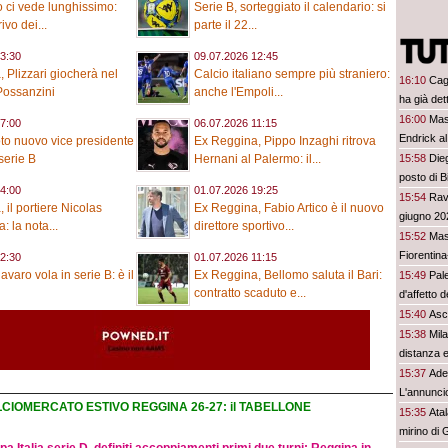
o ci vede lunghissimo:
Serie B, sorteggiato il calendario: si
rivo dei...
parte il 22...
3:30
09.07.2026 12:45
 Plizzari giocherà nel
Calcio italiano sempre più straniero:
16:10
Cagl
 Possanzini
anche l'Empoli...
ha già det
16:00
Mas
7:00
06.07.2026 11:15
Endrick al
to nuovo vice presidente
Ex Reggina, Pippo Inzaghi ritrova
talenti. G
15:58
Dieg
serie B
Hernani al Palermo: il...
davvero
posto di B
4:00
01.07.2026 19:25
15:54
Rave
 il portiere Nicolas
Ex Reggina, Fabio Artico è il nuovo
giugno 20
a: la nota...
direttore sportivo...
15:52
Mas
Fiorentina
2:30
01.07.2026 11:15
varo vola in serie B: è il
Ex Reggina, Bellomo saluta il Bari:
15:49
Pal
contratto scaduto e...
d'affetto 
15:40
Asco
15:38
Mila
distanza e
15:37
Ade
L'annuncio
CIOMERCATO ESTIVO REGGINA 26-27: il TABELLONE
15:35
Ata
mirino di G