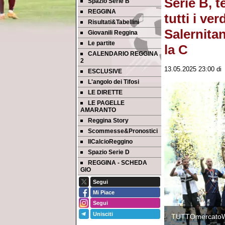
Serie B, t
Spazio Serie B
REGGINA
tutti i ve
Risultati&Tabellini
Salernita
Giovanili Reggina
Le partite
la C
CALENDARIO REGGINA
2
13.05.2025 23:00
d
ESCLUSIVE
L'angolo dei Tifosi
LE DIRETTE
LE PAGELLE
AMARANTO
Reggina Story
Scommesse&Pronostici
IlCalcioReggino
Spazio Serie D
REGGINA - SCHEDA
GIO
Segui
Mi Piace
Segui
Unisciti
TUTTOmercato