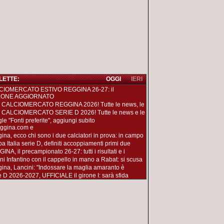
 LETTE:
OGGI
IERI
CIOMERCATO ESTIVO REGGINA 26-27: il
LONE AGGIORNATO
 CALCIOMERCATO REGGINA 2026! Tutte le news, le
 CALCIOMERCATO SERIE D 2026! Tutte le news e le
le "Fonti preferite", aggiungi subito
ggina.com e
ina, ecco chi sono i due calciatori in prova: in campo
a Italia serie D, definiti accoppiamenti primi due
NA, il precampionato 26-27: tutti i risultati e i
ni Infantino con il cappello in mano a Rabat: si scusa
ina, Lancini: "Indossare la maglia amaranto è
e D 2026-2027, UFFICIALE il girone I: sarà sfida