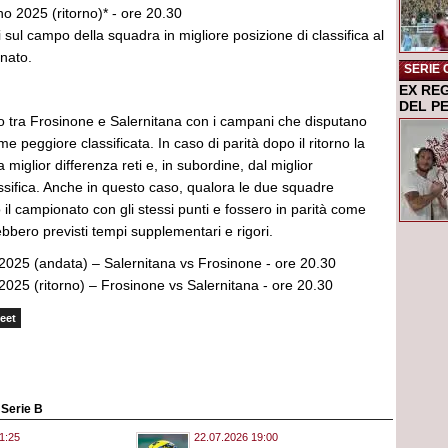
o 2025 (ritorno)* - ore 20.30
 sul campo della squadra in migliore posizione di classifica al
nato.
SERIE 
EX RE
DEL P
no tra Frosinone e Salernitana con i campani che disputano
e peggiore classificata. In caso di parità dopo il ritorno la
miglior differenza reti e, in subordine, dal miglior
ssifica. Anche in questo caso, qualora le due squadre
il campionato con gli stessi punti e fossero in parità come
rebbero previsti tempi supplementari e rigori.
025 (andata) – Salernitana vs Frosinone - ore 20.30
025 (ritorno) – Frosinone vs Salernitana - ore 20.30
eet
o Serie B
1:25
22.07.2026 19:00