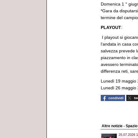
Domenica 1 ° giugn
*Gara da disputarsi
termine del campio
PLAYOUT
:
I playout si gioca
l‘andata in casa com
salvezza prevede la 
piazzamento in cla
avessero terminato 
differenza reti, sa
Lunedì 19 maggio 2
Lunedì 26 maggio 2
condividi
tw
Altre notizie - Spazi
25.07.2026 1