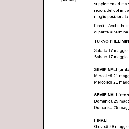
[
Risultati
]
supplementari ma si
regola del gol in tr
meglio posizionata i
Finali – Anche la fi
di parità al termine 
TURNO
PRELIMI
Sabato 17 maggio 
Sabato 17 maggio 
SEMIFINALI
(
anda
Mercoledì 21 magg
Mercoledì 21 maggi
SEMIFINALI
(
rito
Domenica 25 maggi
Domenica 25 maggio
FINALI
Giovedì 29 maggio