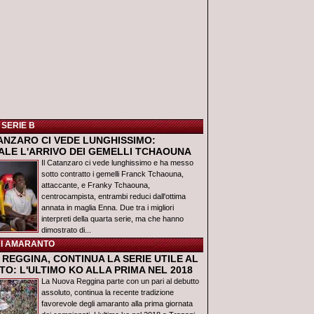
 SERIE B
TANZARO CI VEDE LUNGHISSIMO:
IALE L'ARRIVO DEI GEMELLI TCHAOUNA
Il Catanzaro ci vede lunghissimo e ha messo
sotto contratto i gemelli Franck Tchaouna,
attaccante, e Franky Tchaouna,
centrocampista, entrambi reduci dall'ottima
annata in maglia Enna. Due tra i migliori
interpreti della quarta serie, ma che hanno
dimostrato di...
I AMARANTO
REGGINA, CONTINUA LA SERIE UTILE AL
O: L'ULTIMO KO ALLA PRIMA NEL 2018
La Nuova Reggina parte con un pari al debutto
assoluto, continua la recente tradizione
favorevole degli amaranto alla prima giornata