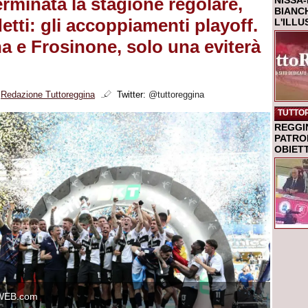
erminata la stagione regolare,
NISSA-
BIANCH
rdetti: gli accoppiamenti playoff.
L'ILL
na e Frosinone, solo una eviterà
i
Redazione Tuttoreggina
Twitter:
@tuttoreggina
TUTTO
REGGI
PATRO
OBIETT
WEB.com