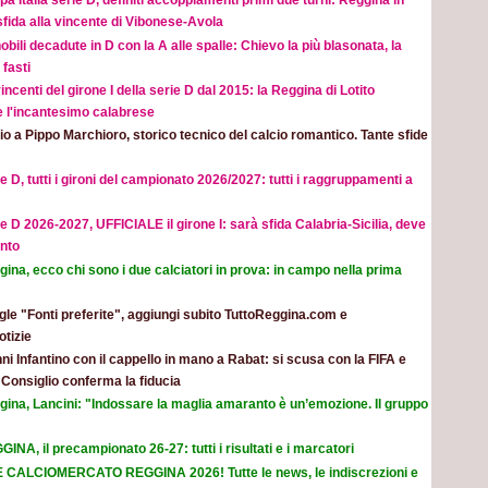
a Italia serie D, definiti accoppiamenti primi due turni: Reggina in
sfida alla vincente di Vibonese-Avola
obili decadute in D con la A alle spalle: Chievo la più blasonata, la
fasti
incenti del girone I della serie D dal 2015: la Reggina di Lotito
e l'incantesimo calabrese
o a Pippo Marchioro, storico tecnico del calcio romantico. Tante sfide
e D, tutti i gironi del campionato 2026/2027: tutti i raggruppamenti a
e D 2026-2027, UFFICIALE il girone I: sarà sfida Calabria-Sicilia, deve
nto
ina, ecco chi sono i due calciatori in prova: in campo nella prima
le "Fonti preferite", aggiungi subito TuttoReggina.com e
otizie
ni Infantino con il cappello in mano a Rabat: si scusa con la FIFA e
l Consiglio conferma la fiducia
gina, Lancini: "Indossare la maglia amaranto è un’emozione. Il gruppo
INA, il precampionato 26-27: tutti i risultati e i marcatori
E CALCIOMERCATO REGGINA 2026! Tutte le news, le indiscrezioni e