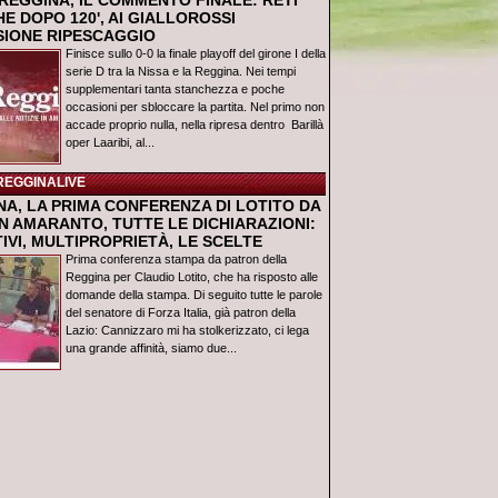
REGGINA, IL COMMENTO FINALE: RETI
E DOPO 120', AI GIALLOROSSI
USIONE RIPESCAGGIO
Finisce sullo 0-0 la finale playoff del girone I della
serie D tra la Nissa e la Reggina. Nei tempi
supplementari tanta stanchezza e poche
occasioni per sbloccare la partita. Nel primo non
accade proprio nulla, nella ripresa dentro Barillà
oper Laaribi, al...
REGGINALIVE
NA, LA PRIMA CONFERENZA DI LOTITO DA
N AMARANTO, TUTTE LE DICHIARAZIONI:
IVI, MULTIPROPRIETÀ, LE SCELTE
Prima conferenza stampa da patron della
Reggina per Claudio Lotito, che ha risposto alle
domande della stampa. Di seguito tutte le parole
del senatore di Forza Italia, già patron della
Lazio: Cannizzaro mi ha stolkerizzato, ci lega
una grande affinità, siamo due...