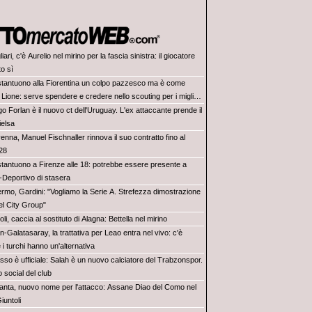
iari, c'è Aurelio nel mirino per la fascia sinistra: il giocatore
to sì
tantuono alla Fiorentina un colpo pazzesco ma è come
 Lione: serve spendere e credere nello scouting per i migliori
iovani italiani: attenzione perché qualcosa sta cambiando
o Forlan è il nuovo ct dell'Uruguay. L'ex attaccante prende il
ielsa
nna, Manuel Fischnaller rinnova il suo contratto fino al
28
tantuono a Firenze alle 18: potrebbe essere presente a
-Deportivo di stasera
ermo, Gardini: "Vogliamo la Serie A. Strefezza dimostrazione
del City Group"
li, caccia al sostituto di Alagna: Bettella nel mirino
n-Galatasaray, la trattativa per Leao entra nel vivo: c'è
 i turchi hanno un'alternativa
sso è ufficiale: Salah è un nuovo calciatore del Trabzonspor.
 social del club
lanta, nuovo nome per l'attacco: Assane Diao del Como nel
iuntoli