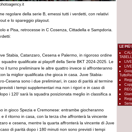
photoagency.it
e regolare della serie B, emessi tutti i verdetti, con relativi
out e lo spareggio playout.
olo e Pisa, retrocesse in C Cosenza, Cittadella e Sampdoria.
erdetti:
LE PIÙ
CAL
Juve Stabia, Catanzaro, Cesena e Palermo, in rigoroso ordine
TABEL
le squadre qualificate ai playoff della Serie BKT 2024-2025. Le
LIVE
LIVE
o il turno preliminare le altre quattro invece si affronteranno
Goog
on la miglior qualificata che gioca in casa. Juve Stabia-
TuttoRe
Regg
o-Cesena sono i due preliminari, in caso di parità al termine
Copp
previsti i tempi supplementari ma non i rigori e in caso di
REGGI
dopo i 120’ sarà la squadra posizionata meglio in classifica a
Gian
Regg
Seri
ano in gioco Spezia e Cremonese: entrambe giocheranno
a e il ritorno in casa, con la terza che affronterà la vincente
nzaro e cesena, mentre la quarta affronterà la vincente di Juve
caso di parità dopo i 180 minuti non sono previsti i tempi