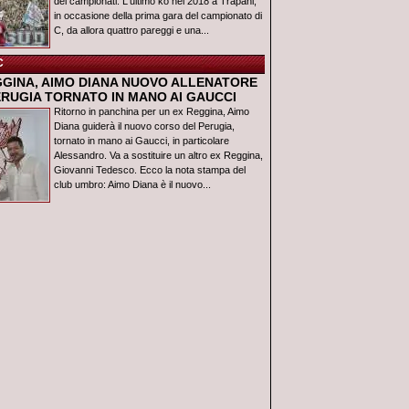
dei campionati. L'ultimo ko nel 2018 a Trapani,
in occasione della prima gara del campionato di
C, da allora quattro pareggi e una...
C
GGINA, AIMO DIANA NUOVO ALLENATORE
ERUGIA TORNATO IN MANO AI GAUCCI
Ritorno in panchina per un ex Reggina, Aimo
Diana guiderà il nuovo corso del Perugia,
tornato in mano ai Gaucci, in particolare
Alessandro. Va a sostituire un altro ex Reggina,
Giovanni Tedesco. Ecco la nota stampa del
club umbro: Aimo Diana è il nuovo...