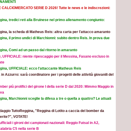
ORNAMENTI
E CALCIOMERCATO SERIE D 2026! Tutte le news e le indiscrezioni:
ina, tredici reti alla Bruinese nel primo allenamento congiunto:
ina, la scheda di Matheus Reis: altra carta per l'attacco amaranto
ina, il primo undici di Marchionni: subito dentro Reis. In prova due
gina, Comi ad un passo dal ritorno in amaranto
, UFFICIALE: niente ripescaggio per il Messina, Fasano escluso in
ate
gina, UFFICIALE: ecco l'attaccante Matheus Reis
 in Azzurro: sarà coordinatore per i progetti delle attività giovanili del
mber più prolifici del girone I della serie D dal 2020: Mimmo Maggio in
ova
ina, Marchionni sceglie la difesa a tre o quella a quattro? Le attuali
aggio TuttoReggina, "Reggina di Lotito a caccia del bomber da
eferite?", VOTATE!
ufficiali i gironi dei campionati nazionali: Reggio Futsal in A2,
alabria C5 nella serie B