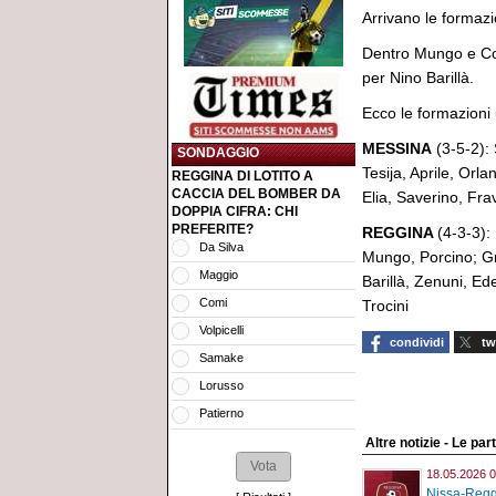
Arrivano le formazio
Dentro Mungo e Corr
per Nino Barillà.
Ecco le formazioni uf
MESSINA
(3-5-2):
SONDAGGIO
Tesija, Aprile, Orl
REGGINA DI LOTITO A
CACCIA DEL BOMBER DA
Elia, Saverino, Fr
DOPPIA CIFRA: CHI
PREFERITE?
REGGINA
(4-3-3):
Da Silva
Mungo, Porcino; Gri
Maggio
Barillà, Zenuni, Ed
Comi
Trocini
Volpicelli
condividi
tw
Samake
Lorusso
Patierno
Altre notizie - Le part
18.05.2026 0
Nissa-Reggi