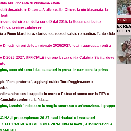
sfida alla vincente di Vibonese-Avola
obili decadute in D con la A alle spalle: Chievo la più blasonata, la
fasti
SERIE 
incenti del girone I della serie D dal 2015: la Reggina di Lotito
EX RE
e l'incantesimo calabrese
DEL P
o a Pippo Marchioro, storico tecnico del calcio romantico. Tante sfide
e D, tutti i gironi del campionato 2026/2027: tutti i raggruppamenti a
e D 2026-2027, UFFICIALE il girone I: sarà sfida Calabria-Sicilia, deve
nto
ina, ecco chi sono i due calciatori in prova: in campo nella prima
le "Fonti preferite", aggiungi subito TuttoReggina.com e
otizie
ni Infantino con il cappello in mano a Rabat: si scusa con la FIFA e
l Consiglio conferma la fiducia
gina, Lancini: "Indossare la maglia amaranto è un’emozione. Il gruppo
INA, il precampionato 26-27: tutti i risultati e i marcatori
E CALCIOMERCATO REGGINA 2026! Tutte le news, le indiscrezioni e
ORNAMENTI