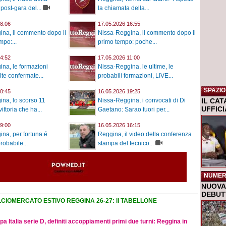
post-gara del...
la chiamata della...
8:06
17.05.2026 16:55
na, il commento dopo il
Nissa-Reggina, il commento dopo il
po:...
primo tempo: poche...
4:52
17.05.2026 11:00
na, le formazioni
Nissa-Reggina, le ultime, le
elte confermate...
probabili formazioni, LIVE...
SPAZIO
0:45
16.05.2026 19:25
IL CA
na, lo scorso 11
Nissa-Reggina, i convocati di Di
UFFIC
ittoria che ha...
Gaetano: Sarao fuori per...
9:00
16.05.2026 16:15
na, per fortuna é
Reggina, il video della conferenza
probabile...
stampa del tecnico...
NUMER
NUOVA 
DEBUTT
CIOMERCATO ESTIVO REGGINA 26-27: il TABELLONE
a Italia serie D, definiti accoppiamenti primi due turni: Reggina in