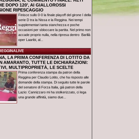
REGGINA, IL COMMENTO FINALE: RETI
E DOPO 120', AI GIALLOROSSI
USIONE RIPESCAGGIO
Finisce sullo 0-0 la finale playoff del girone I della
serie D tra la Nissa e la Reggina. Nei tempi
supplementari tanta stanchezza e poche
occasioni per sbloccare la partita. Nel primo non
accade proprio nulla, nella ripresa dentro Barillà
oper Laaribi, al...
REGGINALIVE
NA, LA PRIMA CONFERENZA DI LOTITO DA
N AMARANTO, TUTTE LE DICHIARAZIONI:
IVI, MULTIPROPRIETÀ, LE SCELTE
Prima conferenza stampa da patron della
Reggina per Claudio Lotito, che ha risposto alle
domande della stampa. Di seguito tutte le parole
del senatore di Forza Italia, già patron della
Lazio: Cannizzaro mi ha stolkerizzato, ci lega
una grande affinità, siamo due...