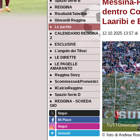
Messina-Re
Spazio Serie B
REGGINA
dentro Cor
Risultati&Tabellini
Laaribi e
Giovanili Reggina
Le partite
CALENDARIO REGGINA
12.10.2025 13:57
d
2
ESCLUSIVE
L'angolo dei Tifosi
LE DIRETTE
LE PAGELLE
AMARANTO
Reggina Story
Scommesse&Pronostici
IlCalcioReggino
Spazio Serie D
REGGINA - SCHEDA
GIO
Segui
Mi Piace
TUTTOmercato
Segui
Unisciti
© foto di Andrea Ros