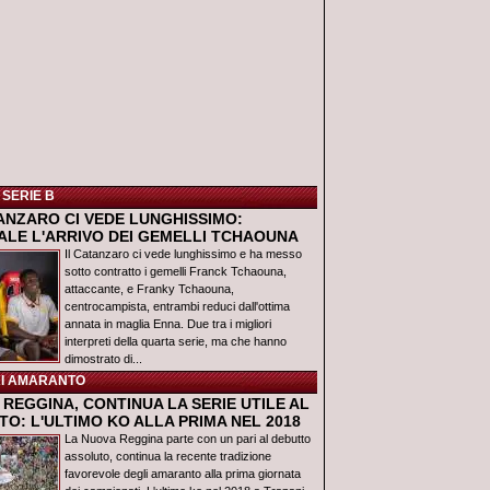
 SERIE B
TANZARO CI VEDE LUNGHISSIMO:
IALE L'ARRIVO DEI GEMELLI TCHAOUNA
Il Catanzaro ci vede lunghissimo e ha messo
sotto contratto i gemelli Franck Tchaouna,
attaccante, e Franky Tchaouna,
centrocampista, entrambi reduci dall'ottima
annata in maglia Enna. Due tra i migliori
interpreti della quarta serie, ma che hanno
dimostrato di...
I AMARANTO
REGGINA, CONTINUA LA SERIE UTILE AL
O: L'ULTIMO KO ALLA PRIMA NEL 2018
La Nuova Reggina parte con un pari al debutto
assoluto, continua la recente tradizione
favorevole degli amaranto alla prima giornata