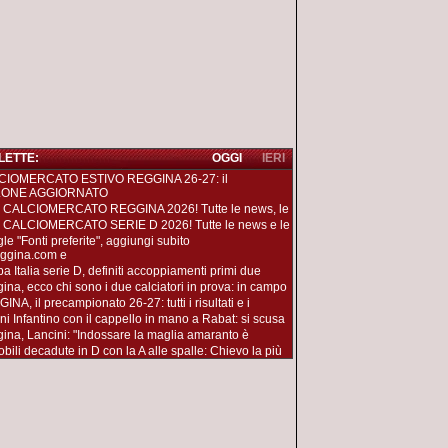
 LETTE:
OGGI
IERI
CIOMERCATO ESTIVO REGGINA 26-27: il
LONE AGGIORNATO
 CALCIOMERCATO REGGINA 2026! Tutte le news, le
 CALCIOMERCATO SERIE D 2026! Tutte le news e le
le "Fonti preferite", aggiungi subito
ggina.com e
a Italia serie D, definiti accoppiamenti primi due
ina, ecco chi sono i due calciatori in prova: in campo
NA, il precampionato 26-27: tutti i risultati e i
ni Infantino con il cappello in mano a Rabat: si scusa
ina, Lancini: "Indossare la maglia amaranto è
obili decadute in D con la A alle spalle: Chievo la più