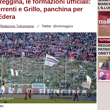
ggina, le formazioni ufficiali:
NISSA-
BIANCH
renti e Grillo, panchina per
L'ILL
 Edera
i
Redazione Tuttoreggina
Twitter:
@tuttoreggina
TUTTO
REGGI
PATRO
OBIETT
WEB.com
ito