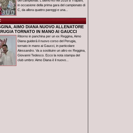
dei campionati. L'ultimo ko nel 2018 a Trapani,
in occasione della prima gara del campionato di
C, da allora quattro pareggi e una...
C
GGINA, AIMO DIANA NUOVO ALLENATORE
ERUGIA TORNATO IN MANO AI GAUCCI
Ritorno in panchina per un ex Reggina, Aimo
Diana guiderà il nuovo corso del Perugia,
tornato in mano ai Gaucci, in particolare
Alessandro. Va a sostituire un altro ex Reggina,
Giovanni Tedesco. Ecco la nota stampa del
club umbro: Aimo Diana è il nuovo...