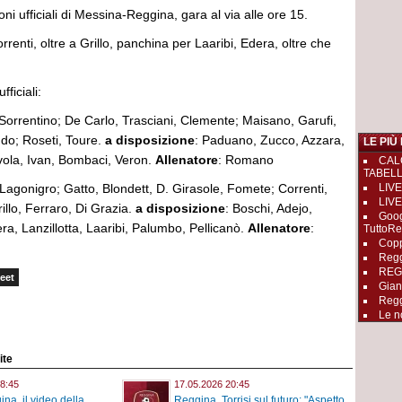
ni ufficiali di Messina-Reggina, gara al via alle ore 15.
enti, oltre a Grillo, panchina per Laaribi, Edera, oltre che
ficiali:
 Sorrentino; De Carlo, Trasciani, Clemente; Maisano, Garufi,
ando; Roseti, Toure.
a disposizione
: Paduano, Zucco, Azzara,
LE PIÙ
avola, Ivan, Bombaci, Veron.
Allenatore
: Romano
CAL
TABEL
 Lagonigro; Gatto, Blondett, D. Girasole, Fomete; Correnti,
LIVE
LIVE
llo, Ferraro, Di Grazia.
a disposizione
: Boschi, Adejo,
Goog
era, Lanzillotta, Laaribi, Palumbo, Pellicanò.
Allenatore
:
TuttoRe
Copp
Regg
REGGI
eet
Gian
Regg
Le n
ite
8:45
17.05.2026 20:45
na, il video della
Reggina, Torrisi sul futuro: "Aspetto