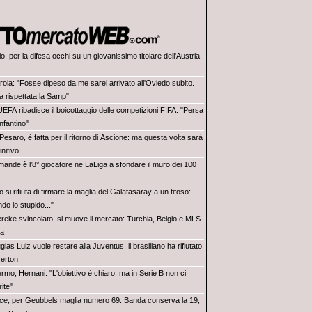
o, per la difesa occhi su un giovanissimo titolare dell'Austria
rola: "Fosse dipeso da me sarei arrivato all'Oviedo subito.
 rispettata la Samp"
UEFA ribadisce il boicottaggio delle competizioni FIFA: "Persa
Infantino"
Pesaro, è fatta per il ritorno di Ascione: ma questa volta sarà
initivo
mande è l'8° giocatore ne LaLiga a sfondare il muro dei 100
 si rifiuta di firmare la maglia del Galatasaray a un tifoso:
ndo lo stupido..."
reke svincolato, si muove il mercato: Turchia, Belgio e MLS
ra
las Luiz vuole restare alla Juventus: il brasiliano ha rifiutato
verton
rmo, Hernani: "L'obiettivo è chiaro, ma in Serie B non ci
ite"
ce, per Geubbels maglia numero 69. Banda conserva la 19,