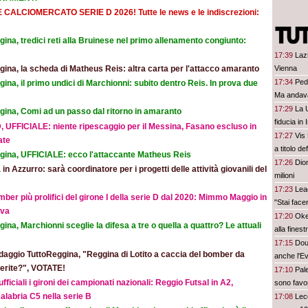
E CALCIOMERCATO SERIE D 2026! Tutte le news e le indiscrezioni:
ina, tredici reti alla Bruinese nel primo allenamento congiunto:
17:39
Lazi
Vienna
ina, la scheda di Matheus Reis: altra carta per l'attacco amaranto
17:34
Ped
ina, il primo undici di Marchionni: subito dentro Reis. In prova due
Ma andava
17:29
La 
gina, Comi ad un passo dal ritorno in amaranto
fiducia in 
, UFFICIALE: niente ripescaggio per il Messina, Fasano escluso in
17:27
Vis 
ate
a titolo def
gina, UFFICIALE: ecco l'attaccante Matheus Reis
17:26
Dio
 in Azzurro: sarà coordinatore per i progetti delle attività giovanili del
milioni
17:23
Leao
mber più prolifici del girone I della serie D dal 2020: Mimmo Maggio in
"Stai face
ova
17:20
Oke
ina, Marchionni sceglie la difesa a tre o quella a quattro? Le attuali
alla finest
17:15
Doug
aggio TuttoReggina, "Reggina di Lotito a caccia del bomber da
anche l'E
eferite?", VOTATE!
17:10
Pale
ufficiali i gironi dei campionati nazionali: Reggio Futsal in A2,
sono favor
alabria C5 nella serie B
17:08
Lec