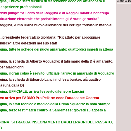
ancora 10
ina, il nuovo staff tecnico di Marchionni: ecco chi affiancherà il
 esperienze professionali
nini punge: "A Lotito della Reggina e di Reggio Calabria non frega
 situazione elettorale che probabilmente gli è stata garantita"
Reggina, Aimo Diana nuovo allenatore del Perugia tornato in mano ai
, presidente federcalcio giordana: "Ricattato per appoggiare
ubisce" altre defezioni nel suo staff
ina, tutte le schede dei nuovi amaranto: quattordici innesti in attesa
ina, la scheda di Alberto Acquadro: il talismano della D è amaranto,
per Marchionni
ina, il gran colpo è servito: ufficiale l'arrivo in amaranto di Acquadro
ina, la scheda di Edoardo Lancini: difesa bunker, già quattro
a (una dalla D)
ina, UFFICIALE: arriva l'esperto difensore Lancini
vo arrivo per l'ADMO Pro Pellaro: ecco l'attaccante Cecreta
ina, lo staff tecnico e medico della Prima Squadra: la nota stampa
gina, terzo test match contro la Sanremese: giovedì 13 agosto a
GINA: SI TRAGGA INSEGNAMENTO DAGLI ERRORI DEL PASSATO,
O