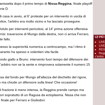
tanissetta dopo il primo tempo di
Nissa-Reggina
, finale playoff
erie D.
 casa in avvio, al 6' proteste per un intervento in uscita di
ice, l'arbitro era molto vicino e ha lasciato proseguire.
otulo per interventi pericolosi, al 14' prima azione offensiva
rrisi: traversone di Mungo dalla destra, non ci arriva Ferraro,
LE PIÙ
e fallo.
LIVE
LIVE
spesso la superiorità numerica a centrocampo, ma l ritmo è
REGGI
aranto ha spesso e volentieri vita facile.
Regg
c’entra
ondo giallo a Bruno: intervento fuori tempo del difensore dei
i, l'arbitro non se la sente e rimprovera solamente il numero 15
sa dal fondo per Mungo all'altezza del dischetto del rigore,
o ma chiude un difensore sulla linea! Che occasione!
di frazione è meno intensa, la Reggina prende campo ma
rrori sopratutto di un Ragusa da ectoplasma. Nissa che non
l finale per Ferraro e Giuliodori.