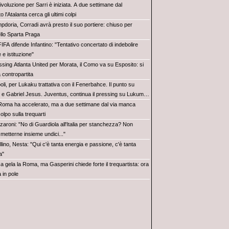
ivoluzione per Sarri è iniziata. A due settimane dal
 l'Atalanta cerca gli ultimi colpi
pdoria, Corradi avrà presto il suo portiere: chiuso per
llo Sparta Praga
IFA difende Infantino: "Tentativo concertato di indebolire
 e istituzione"
ssing Atlanta United per Morata, il Como va su Esposito: si
 contropartita
li, per Lukaku trattativa con il Fenerbahce. Il punto su
 e Gabriel Jesus. Juventus, continua il pressing su Lukumi e
 si insiste per Zirkzee. Per Suzuki offerta da 35 milioni del
Roma ha accelerato, ma a due settimane dal via manca
olpo sulla trequarti
zaroni: "No di Guardiola all'Italia per stanchezza? Non
 metterne insieme undici..."
lino, Nesta: "Qui c'è tanta energia e passione, c'è tanta
a"
a gela la Roma, ma Gasperini chiede forte il trequartista: ora
 in pole