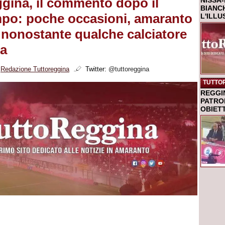
gina, il commento dopo il
NISSA-
BIANCH
po: poche occasioni, amaranto
L'ILL
 nonostante qualche calciatore
ra
i
Redazione Tuttoreggina
Twitter:
@tuttoreggina
TUTTO
REGGI
PATRO
OBIETT