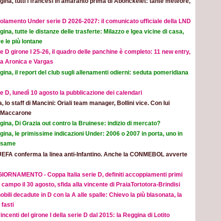
ina, tutti i francesi in amaranto prima di Abonckelet: tante meteore,
olamento Under serie D 2026-2027: il comunicato ufficiale della LND
ina, tutte le distanze delle trasferte: Milazzo e Igea vicine di casa,
e le più lontane
e D girone I 25-26, il quadro delle panchine è completo: 11 new entry,
na Aronica e Vargas
ina, il report del club sugli allenamenti odierni: seduta pomeridiana
e D, lunedì 10 agosto la pubblicazione dei calendari
ia, lo staff di Mancini: Oriali team manager, Bollini vice. Con lui
e Maccarone
ina, Di Grazia out contro la Bruinese: indizio di mercato?
ina, le primissime indicazioni Under: 2006 o 2007 in porta, uno in
 esame
UEFA conferma la linea anti-Infantino. Anche la CONMEBOL avverte
IORNAMENTO - Coppa Italia serie D, definiti accoppiamenti primi
 campo il 30 agosto, sfida alla vincente di PraiaTortotora-Brindisi
obili decadute in D con la A alle spalle: Chievo la più blasonata, la
fasti
incenti del girone I della serie D dal 2015: la Reggina di Lotito