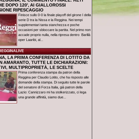
REGGINA, IL COMMENTO FINALE: RETI
E DOPO 120', AI GIALLOROSSI
USIONE RIPESCAGGIO
Finisce sullo 0-0 la finale playoff del girone I della
serie D tra la Nissa e la Reggina. Nei tempi
supplementari tanta stanchezza e poche
occasioni per sbloccare la partita. Nel primo non
accade proprio nulla, nella ripresa dentro Barillà
oper Laaribi, al...
REGGINALIVE
NA, LA PRIMA CONFERENZA DI LOTITO DA
N AMARANTO, TUTTE LE DICHIARAZIONI:
IVI, MULTIPROPRIETÀ, LE SCELTE
Prima conferenza stampa da patron della
Reggina per Claudio Lotito, che ha risposto alle
domande della stampa. Di seguito tutte le parole
del senatore di Forza Italia, già patron della
Lazio: Cannizzaro mi ha stolkerizzato, ci lega
una grande affinità, siamo due...