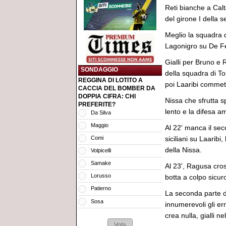
Reti bianche a Cal
del girone I della s
Meglio la squadra di
Lagonigro su De Fel
Gialli per Bruno e R
SONDAGGIO
della squadra di To
REGGINA DI LOTITO A
poi Laaribi commett
CACCIA DEL BOMBER DA
DOPPIA CIFRA: CHI
Nissa che sfrutta 
PREFERITE?
lento e la difesa am
Da Silva
Maggio
Al 22' manca il sec
Comi
siciliani su Laarib
della Nissa.
Volpicelli
Samake
Al 23', Ragusa cros
Lorusso
botta a colpo sicur
Patierno
La seconda parte 
Sosa
innumerevoli gli e
crea nulla, gialli ne