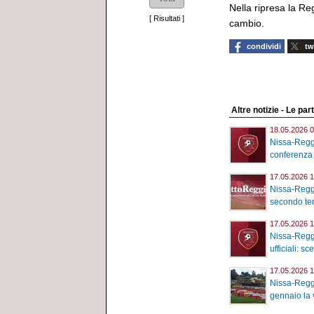
Nella ripresa la Re
[
Risultati
]
cambio.
condividi
tw
Altre notizie - Le part
18.05.2026 0
Nissa-Reggi
conferenza 
17.05.2026 1
Nissa-Reggi
secondo tem
17.05.2026 1
Nissa-Reggi
ufficiali: sc
17.05.2026 1
Nissa-Reggi
gennaio la v