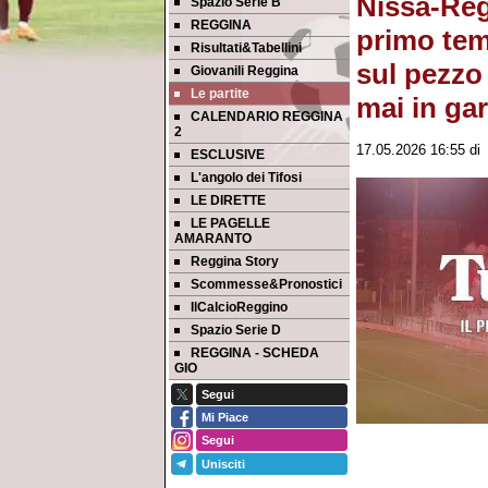
Nissa-Reg
Spazio Serie B
REGGINA
primo tem
Risultati&Tabellini
sul pezzo
Giovanili Reggina
Le partite
mai in ga
CALENDARIO REGGINA
2
17.05.2026 16:55
d
ESCLUSIVE
L'angolo dei Tifosi
LE DIRETTE
LE PAGELLE
AMARANTO
Reggina Story
Scommesse&Pronostici
IlCalcioReggino
Spazio Serie D
REGGINA - SCHEDA
GIO
Segui
Mi Piace
Segui
Unisciti