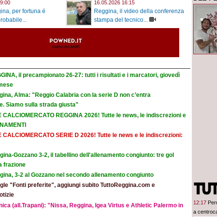
9:00
16.05.2026 16:15
na, per fortuna é
Reggina, il video della conferenza
probabile...
stampa del tecnico...
INA, il precampionato 26-27: tutti i risultati e i marcatori, giovedì
emese
ina, Alma: "Reggio Calabria con la serie D non c’entra
. Siamo sulla strada giusta"
E CALCIOMERCATO REGGINA 2026! Tutte le news, le indiscrezioni e
ORNAMENTI
E CALCIOMERCATO SERIE D 2026! Tutte le news e le indiscrezioni:
ina-Gozzano 3-2, il tabellino dell'allenamento congiunto: tre gol
a frazione
gina, 3-2 al Gozzano nel secondo allenamento congiunto
le "Fonti preferite", aggiungi subito TuttoReggina.com e
otizie
12:17
Per
ica (all.Trapani): "Nissa, Reggina, Igea Virtus e Athletic Palermo in
a centro