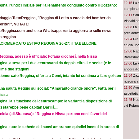
12:15
La r
ina, l'undici iniziale per l'allenamento congiunto contro il Gozzano:
campionato
12:11
Sam
daggio TuttoReggina, "Reggina di Lotito a caccia del bomber da
Vindahl de
eferite?", VOTATE!
12:08
La F
toReggina.com anche su Whatsapp: resta aggiornato sulle news
presidente
o reggino
12:04
Pre
CIOMERCATO ESTIVO REGGINA 26-27: il TABELLONE
studia una
12:00
Napo
eggina, adesso è ufficiale: Fofana giocherà nella Nissa
Badiashile
ina, attesa per i due centravanti da doppia cifra. Le scelte (e le
in attacco
12:00
La 
time due stagioni
Psg
ancora il c
iomercato Reggina, offerta a Comi, intanto lui continua a fare gol con
11:54
Zaz
riusciva a
11:50
Avel
na saluta Reggio sui social: "Amaranto grande onore". Fatta per il
aspettativ
Nissa
11:45
Nus
ina, la situazione del centrocampo: le varianti a disposizione di
c'è Fofana
 starebbe bene capitan Barillà....
iola (all.Siracusa): "Reggina e Nissa partono con i favori del
ina, tutte le schede dei nuovi amaranto: quindici innesti in attesa di