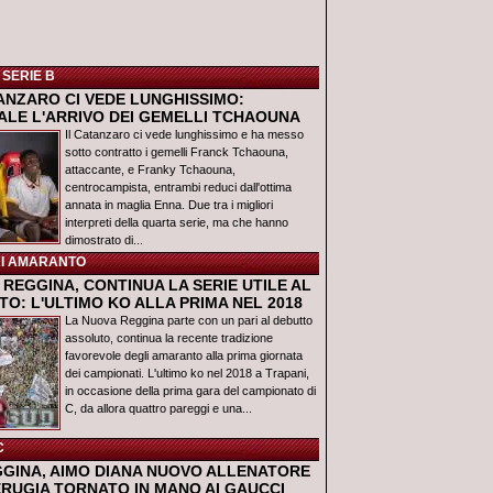
 SERIE B
TANZARO CI VEDE LUNGHISSIMO:
IALE L'ARRIVO DEI GEMELLI TCHAOUNA
Il Catanzaro ci vede lunghissimo e ha messo
sotto contratto i gemelli Franck Tchaouna,
attaccante, e Franky Tchaouna,
centrocampista, entrambi reduci dall'ottima
annata in maglia Enna. Due tra i migliori
interpreti della quarta serie, ma che hanno
dimostrato di...
I AMARANTO
REGGINA, CONTINUA LA SERIE UTILE AL
O: L'ULTIMO KO ALLA PRIMA NEL 2018
La Nuova Reggina parte con un pari al debutto
assoluto, continua la recente tradizione
favorevole degli amaranto alla prima giornata
dei campionati. L'ultimo ko nel 2018 a Trapani,
in occasione della prima gara del campionato di
C, da allora quattro pareggi e una...
C
GGINA, AIMO DIANA NUOVO ALLENATORE
ERUGIA TORNATO IN MANO AI GAUCCI