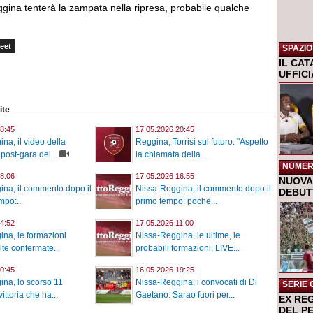
ggina tenterà la zampata nella ripresa, probabile qualche
eet
SPAZIO
IL CA
UFFIC
ite
8:45
17.05.2026 20:45
na, il video della
Reggina, Torrisi sul futuro: "Aspetto
post-gara del...
la chiamata della...
NUMER
8:06
17.05.2026 16:55
NUOVA 
na, il commento dopo il
Nissa-Reggina, il commento dopo il
DEBUTT
po:...
primo tempo: poche...
4:52
17.05.2026 11:00
na, le formazioni
Nissa-Reggina, le ultime, le
elte confermate...
probabili formazioni, LIVE...
0:45
16.05.2026 19:25
na, lo scorso 11
Nissa-Reggina, i convocati di Di
SERIE 
ittoria che ha...
Gaetano: Sarao fuori per...
EX RE
DEL P