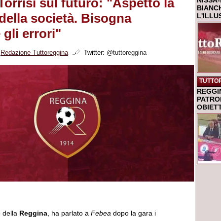
orrisi sul futuro: "Aspetto la
NISSA-
BIANCH
della società. Bisogna
L'ILL
 gli errori"
i
Redazione Tuttoreggina
Twitter:
@tuttoreggina
TUTTO
REGGI
PATRO
OBIETT
o della
Reggina
, ha parlato a
Febea
dopo la gara i