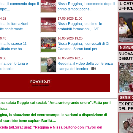
IL CA
na, il commento dopo il
Nissa-Reggina, il commento dopo il
UFFIC
po:...
primo tempo: poche...
4:52
17.05.2026 11:00
na, le formazioni
Nissa-Reggina, le ultime, le
elte confermate...
probabili formazioni, LIVE...
0:45
16.05.2026 19:25
na, lo scorso 11
Nissa-Reggina, i convocati di Di
NUMER
ittoria che ha...
Gaetano: Sarao fuori per...
NUOVA 
DEBUTT
9:00
16.05.2026 16:15
na, per fortuna é
Reggina, il video della conferenza
probabile...
stampa del tecnico...
SERIE 
na saluta Reggio sui social: "Amaranto grande onore". Fatta per il
EX RE
DEL P
Nissa
ina, la situazione del centrocampo: le varianti a disposizione di
 starebbe bene capitan Barillà....
iola (all.Siracusa): "Reggina e Nissa partono con i favori del