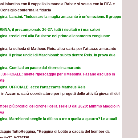
ni Infantino con il cappello in mano a Rabat: si scusa con la FIFA e
l Consiglio conferma la fiducia
gina, Lancini: "Indossare la maglia amaranto è un’emozione. Il gruppo
INA, il precampionato 26-27: tutti i risultati e i marcatori
ina, tredici reti alla Bruinese nel primo allenamento congiunto:
ina, la scheda di Matheus Reis: altra carta per l'attacco amaranto
ina, il primo undici di Marchionni: subito dentro Reis. In prova due
gina, Comi ad un passo dal ritorno in amaranto
, UFFICIALE: niente ripescaggio per il Messina, Fasano escluso in
ate
gina, UFFICIALE: ecco l'attaccante Matheus Reis
 in Azzurro: sarà coordinatore per i progetti delle attività giovanili del
mber più prolifici del girone I della serie D dal 2020: Mimmo Maggio in
ova
ina, Marchionni sceglie la difesa a tre o quella a quattro? Le attuali
aggio TuttoReggina, "Reggina di Lotito a caccia del bomber da
eferite?", VOTATE!