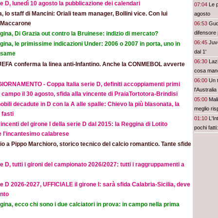
e D, lunedì 10 agosto la pubblicazione dei calendari
07:04
Le p
ia, lo staff di Mancini: Oriali team manager, Bollini vice. Con lui
agosto
e Maccarone
06:53
Gude
difensore 
ina, Di Grazia out contro la Bruinese: indizio di mercato?
06:45
Juv
ina, le primissime indicazioni Under: 2006 o 2007 in porta, uno in
dal 1'
 esame
06:30
Lazi
UEFA conferma la linea anti-Infantino. Anche la CONMEBOL avverte
cosa man
06:00
Un t
IORNAMENTO - Coppa Italia serie D, definiti accoppiamenti primi
l'Australia
 campo il 30 agosto, sfida alla vincente di PraiaTortotora-Brindisi
05:00
Mal
obili decadute in D con la A alle spalle: Chievo la più blasonata, la
meglio ris
fasti
01:10
L'In
incenti del girone I della serie D dal 2015: la Reggina di Lotito
pochi fatt
e l'incantesimo calabrese
prescinder
o a Pippo Marchioro, storico tecnico del calcio romantico. Tante sfide
serve una
e D, tutti i gironi del campionato 2026/2027: tutti i raggruppamenti a
e D 2026-2027, UFFICIALE il girone I: sarà sfida Calabria-Sicilia, deve
nto
ina, ecco chi sono i due calciatori in prova: in campo nella prima