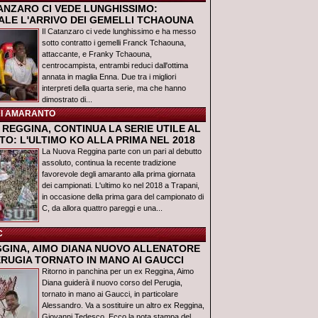
TANZARO CI VEDE LUNGHISSIMO:
IALE L'ARRIVO DEI GEMELLI TCHAOUNA
Il Catanzaro ci vede lunghissimo e ha messo
sotto contratto i gemelli Franck Tchaouna,
attaccante, e Franky Tchaouna,
centrocampista, entrambi reduci dall'ottima
annata in maglia Enna. Due tra i migliori
interpreti della quarta serie, ma che hanno
dimostrato di...
I AMARANTO
REGGINA, CONTINUA LA SERIE UTILE AL
O: L'ULTIMO KO ALLA PRIMA NEL 2018
La Nuova Reggina parte con un pari al debutto
assoluto, continua la recente tradizione
favorevole degli amaranto alla prima giornata
dei campionati. L'ultimo ko nel 2018 a Trapani,
in occasione della prima gara del campionato di
C, da allora quattro pareggi e una...
C
GGINA, AIMO DIANA NUOVO ALLENATORE
ERUGIA TORNATO IN MANO AI GAUCCI
Ritorno in panchina per un ex Reggina, Aimo
Diana guiderà il nuovo corso del Perugia,
tornato in mano ai Gaucci, in particolare
Alessandro. Va a sostituire un altro ex Reggina,
Giovanni Tedesco. Ecco la nota stampa del