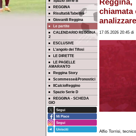
Reggina, T
Spazio Serie B
REGGINA
chiamata 
Risultati&Tabellini
analizzare
Giovanili Reggina
Le partite
CALENDARIO REGGINA
17.05.2026 20:45
d
2
ESCLUSIVE
L'angolo dei Tifosi
LE DIRETTE
LE PAGELLE
AMARANTO
Reggina Story
Scommesse&Pronostici
IlCalcioReggino
Spazio Serie D
REGGINA - SCHEDA
GIO
Segui
Mi Piace
Segui
Unisciti
Alfio Torrisi, tecnic