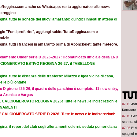
toReggina.com anche su Whatsapp: resta aggiornato sulle news
o reggino
ina, tutte le schede dei nuovi amaranto: quindici innesti in attesa di
le "Fonti preferite", aggiungi subito TuttoReggina.com e
otizie
ina, tutti i francesi in amaranto prima di Abonckelet: tante meteore,
olamento Under serie D 2026-2027: il comunicato ufficiale della LND
CIOMERCATO ESTIVO REGGINA 26-27: il TABELLONE
ina, tutte le distanze delle trasferte: Milazzo e Igea vicine di casa,
e le più lontane
e D girone I 25-26, il quadro delle panchine è completo: 11 new entry,
na Aronica e Vargas
E CALCIOMERCATO REGGINA 2026! Tutte le news, le indiscrezioni e
07:15
Atal
ORNAMENTI
Ketelaere
E CALCIOMERCATO SERIE D 2026! Tutte le news e le indiscrezioni:
07:10
Gen
stasera si
ina, il report del club sugli allenamenti odierni: seduta pomeridiana
07:05
E' 
spagnoli n