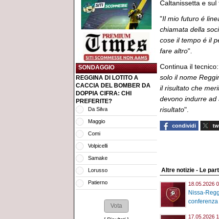
Caltanissetta e sul 
"
Il mio futuro é lin
chiamata della soc
cose il tempo é il 
fare altro
".
Continua il tecnico:
SONDAGGIO
solo il nome Reggi
REGGINA DI LOTITO A
CACCIA DEL BOMBER DA
il risultato che mer
DOPPIA CIFRA: CHI
devono indurre ad 
PREFERITE?
risultato
".
Da Silva
Maggio
condividi
tw
Comi
Volpicelli
Samake
Altre notizie - Le part
Lorusso
Patierno
18.05.2026 0
Nissa-Reggi
conferenza 
17.05.2026 1