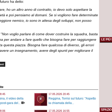
futuro ha detto:
eare, ho un altro anno di contratto, io devo solo aspettare la
ietà e poi pensiamo al domani. Se si vogliono fare determinate
peggiore nemico, io sono in attesa degli sviluppi, non posso
 "
Non voglio parlare di come dover costruire la squadra, basta
na per andare a fare quello che bisogna fare per raggiungere
LE PIÙ
ita questa piazza. Bisogna fare qualcosa di diverso, gli errori
avere un insegnamento, avere degli spunti per migliorare il
eet
ite
8:45
17.05.2026 20:45
na, il video della
Reggina, Torrisi sul futuro: "Aspetto
post-gara del...
la chiamata della...
SPAZIO
8:06
17.05.2026 16:55