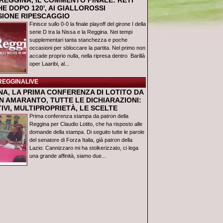
REGGINA, IL COMMENTO FINALE: RETI
E DOPO 120', AI GIALLOROSSI
USIONE RIPESCAGGIO
Finisce sullo 0-0 la finale playoff del girone I della
serie D tra la Nissa e la Reggina. Nei tempi
supplementari tanta stanchezza e poche
occasioni per sbloccare la partita. Nel primo non
accade proprio nulla, nella ripresa dentro Barillà
oper Laaribi, al...
REGGINALIVE
NA, LA PRIMA CONFERENZA DI LOTITO DA
N AMARANTO, TUTTE LE DICHIARAZIONI:
IVI, MULTIPROPRIETÀ, LE SCELTE
Prima conferenza stampa da patron della
Reggina per Claudio Lotito, che ha risposto alle
domande della stampa. Di seguito tutte le parole
del senatore di Forza Italia, già patron della
Lazio: Cannizzaro mi ha stolkerizzato, ci lega
una grande affinità, siamo due...