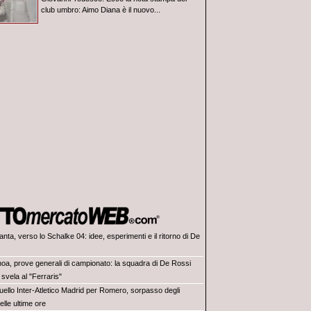
club umbro: Aimo Diana è il nuovo...
anta, verso lo Schalke 04: idee, esperimenti e il ritorno di De
oa, prove generali di campionato: la squadra di De Rossi
 svela al "Ferraris"
duello Inter-Atletico Madrid per Romero, sorpasso degli
elle ultime ore