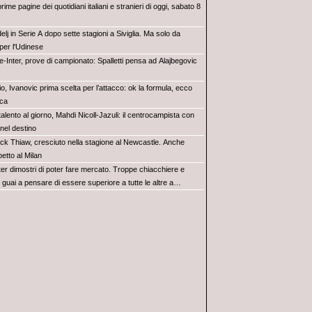
rime pagine dei quotidiani italiani e stranieri di oggi, sabato 8
lj in Serie A dopo sette stagioni a Siviglia. Ma solo da
per l'Udinese
e-Inter, prove di campionato: Spalletti pensa ad Alajbegovic
o, Ivanovic prima scelta per l’attacco: ok la formula, ecco
ca
alento al giorno, Mahdi Nicoll-Jazuli: il centrocampista con
 nel destino
ick Thiaw, cresciuto nella stagione al Newcastle. Anche
petto al Milan
ter dimostri di poter fare mercato. Troppe chiacchiere e
i: guai a pensare di essere superiore a tutte le altre a
e. Juve, il portiere può diventare un "problema". Milan-Leao,
 decisione netta