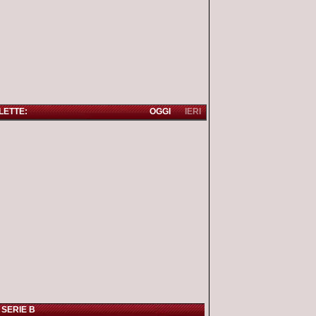
 LETTE:
OGGI
IERI
 SERIE B