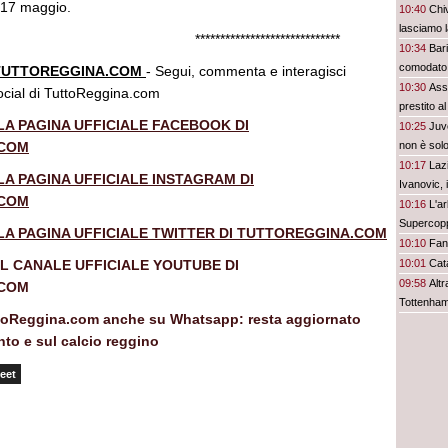
 17 maggio.
10:40
Chi
lasciamo la
**********************
10:34
Bari
comodato 
 TUTTOREGGINA.COM
- Segui, commenta e interagisci
10:30
Ass
social di TuttoReggina.com
prestito a
LA PAGINA UFFICIALE FACEBOOK DI
10:25
Juv
.COM
non è solo
10:17
Laz
LA PAGINA UFFICIALE INSTAGRAM DI
Ivanovic, 
.COM
10:16
L'ar
Supercopp
 LA PAGINA UFFICIALE TWITTER DI TUTTOREGGINA.COM
10:10
Fant
IL CANALE UFFICIALE YOUTUBE DI
10:01
Cata
09:58
Alt
.COM
Tottenham 
toReggina.com anche su Whatsapp: resta aggiornato
to e sul calcio reggino
eet