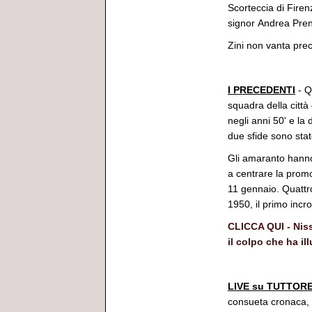
Scorteccia di Firen
signor Andrea Prenc
Zini non vanta pre
*********
I PRECEDENTI
- Q
squadra della città
negli anni 50' e la
due sfide sono sta
Gli amaranto hanno 
a centrare la promo
11 gennaio. Quattro 
1950, il primo incr
CLICCA QUI - Niss
il colpo che ha il
*********
LIVE su TUTTOR
consueta cronaca, n