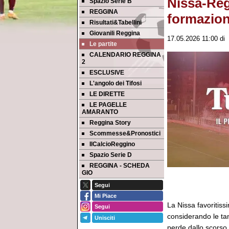
Nissa-Regg
Spazio Serie B
REGGINA
formazion
Risultati&Tabellini
Giovanili Reggina
17.05.2026 11:00
di
Le partite
CALENDARIO REGGINA
2
ESCLUSIVE
L'angolo dei Tifosi
LE DIRETTE
LE PAGELLE
AMARANTO
Reggina Story
Scommesse&Pronostici
IlCalcioReggino
Spazio Serie D
REGGINA - SCHEDA
GIO
Segui
Mi Piace
La Nissa favoritissi
Segui
considerando le ta
Unisciti
perde dallo scorso