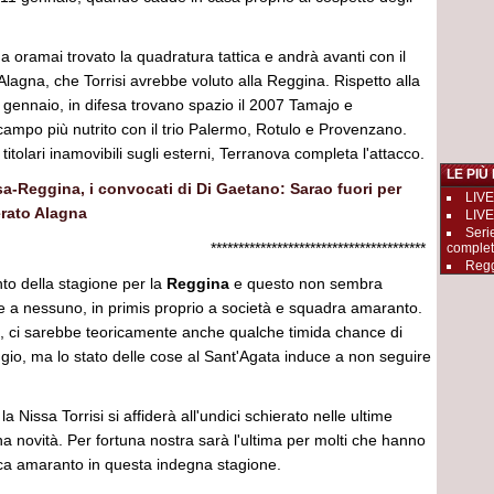
 ha oramai trovato la quadratura tattica e andrà avanti con il
Alagna, che Torrisi avrebbe voluto alla Reggina. Rispetto alla
o gennaio, in difesa trovano spazio il 2007 Tamajo e
mpo più nutrito con il trio Palermo, Rotulo e Provenzano.
itolari inamovibili sugli esterni, Terranova completa l'attacco.
LE PIÙ
a-Reggina, i convocati di Di Gaetano: Sarao fuori per
LIVE
erato Alagna
LIVE
Seri
******************************
complet
Reggi
o della stagione per la
Reggina
e questo non sembra
e a nessuno, in primis proprio a società e squadra amaranto.
ff, ci sarebbe teoricamente anche qualche timida chance di
gio, ma lo stato delle cose al Sant'Agata induce a non seguire
la Nissa Torrisi si affiderà all'undici schierato nelle ultime
na novità. Per fortuna nostra sarà l'ultima per molti che hanno
ca amaranto in questa indegna stagione.