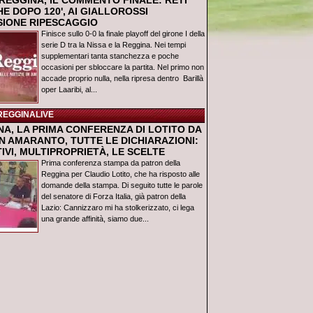
REGGINA, IL COMMENTO FINALE: RETI
E DOPO 120', AI GIALLOROSSI
USIONE RIPESCAGGIO
Finisce sullo 0-0 la finale playoff del girone I della
serie D tra la Nissa e la Reggina. Nei tempi
supplementari tanta stanchezza e poche
occasioni per sbloccare la partita. Nel primo non
accade proprio nulla, nella ripresa dentro Barillà
oper Laaribi, al...
REGGINALIVE
NA, LA PRIMA CONFERENZA DI LOTITO DA
N AMARANTO, TUTTE LE DICHIARAZIONI:
IVI, MULTIPROPRIETÀ, LE SCELTE
Prima conferenza stampa da patron della
Reggina per Claudio Lotito, che ha risposto alle
domande della stampa. Di seguito tutte le parole
del senatore di Forza Italia, già patron della
Lazio: Cannizzaro mi ha stolkerizzato, ci lega
una grande affinità, siamo due...