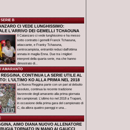
 SERIE B
TANZARO CI VEDE LUNGHISSIMO:
IALE L'ARRIVO DEI GEMELLI TCHAOUNA
Il Catanzaro ci vede lunghissimo e ha messo
sotto contratto i gemelli Franck Tchaouna,
attaccante, e Franky Tchaouna,
centrocampista, entrambi reduci dall'ottima
annata in maglia Enna. Due tra i migliori
interpreti della quarta serie, ma che hanno
dimostrato di...
I AMARANTO
REGGINA, CONTINUA LA SERIE UTILE AL
O: L'ULTIMO KO ALLA PRIMA NEL 2018
La Nuova Reggina parte con un pari al debutto
assoluto, continua la recente tradizione
favorevole degli amaranto alla prima giornata
dei campionati. L'ultimo ko nel 2018 a Trapani,
in occasione della prima gara del campionato di
C, da allora quattro pareggi e una...
C
GGINA, AIMO DIANA NUOVO ALLENATORE
ERUGIA TORNATO IN MANO AI GAUCCI