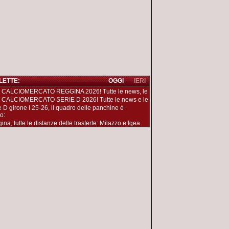
 LETTE:
OGGI
IERI
 CALCIOMERCATO REGGINA 2026! Tutte le news, le
 CALCIOMERCATO SERIE D 2026! Tutte le news e le
e D girone I 25-26, il quadro delle panchine è
o:
na, tutte le distanze delle trasferte: Milazzo e Igea