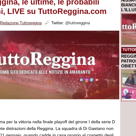
ina, le ultime, le probabili
NISSA-
BIANCH
i, LIVE su TuttoReggina.com
L'ILL
Redazione Tuttoreggina
Twitter:
@tuttoreggina
TUTTO
REGGI
PATRO
OBIETT
ma per la vittoria nella finale playoff del girone I della serie D
nte distrazioni della Reggina. La squadra di Di Gaetano non
 11 gennaio, quando cadde in casa proprio al cospetto degli