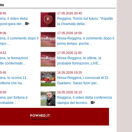
ite
8:45
17.05.2026 20:45
na, il video della
Reggina, Torrisi sul futuro: "Aspetto
post-gara del...
la chiamata della...
8:06
17.05.2026 16:55
na, il commento dopo il
Nissa-Reggina, il commento dopo il
po:...
primo tempo: poche...
4:52
17.05.2026 11:00
na, le formazioni
Nissa-Reggina, le ultime, le
elte confermate...
probabili formazioni, LIVE...
0:45
16.05.2026 19:25
na, lo scorso 11
Nissa-Reggina, i convocati di Di
ittoria che ha...
Gaetano: Sarao fuori per...
9:00
16.05.2026 16:15
na, per fortuna é
Reggina, il video della conferenza
probabile...
stampa del tecnico...