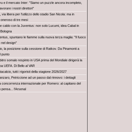
vu e il mercato Inter: "Siamo un puzzle ancora incompleto,
vorare i nostri direttori"
, via libera per l'utilizzo dello stadio San Nicola: ma in
oneroso di tre mesi
e caldo con la Juventus: non solo Lucumi, idea Cabal in
l Bologna
entus, spuntano le fiamme sulla nuova terza maglia: "Il fuoco
 nel design"
io, la posizione sulla cessione di Ratkov. Da Pinamonti a
il punto
bitro somalo respinto in USA prima del Mondiale dirigerà la
a UEFA. Di Bello al VAR
acalcio, tutti i rigoristi della stagione 2026/2027
nzaro, Petriccione ad un passo dal rinnovo: i dettagli
ra concorrenza internazionale per Romero: al capitano del
pensa... l'Arsenal