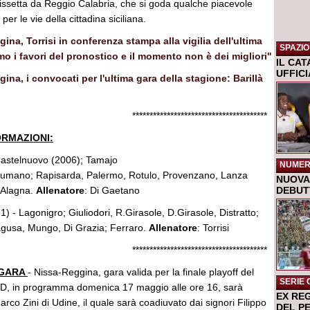
nissetta da Reggio Calabria, che si goda qualche piacevole
per le vie della cittadina siciliana.
na, Torrisi in conferenza stampa alla vigilia dell'ultima
SPAZIO
o i favori del pronostico e il momento non è dei migliori"
IL CA
UFFIC
na, i convocati per l'ultima gara della stagione: Barillà
******************************
ORMAZIONI:
Castelnuovo (2006); Tamajo
NUMER
sumano; Rapisarda, Palermo, Rotulo, Provenzano, Lanza
NUOVA 
 Alagna.
Allenatore
: Di Gaetano
DEBUTT
1) - Lagonigro; Giuliodori, R.Girasole, D.Girasole, Distratto;
agusa, Mungo, Di Grazia; Ferraro.
Allenatore
: Torrisi
******************************
 GARA
- Nissa-Reggina, gara valida per la finale playoff del
SERIE 
ie D, in programma domenica 17 maggio alle ore 16, sarà
EX RE
arco Zini di Udine, il quale sarà coadiuvato dai signori Filippo
DEL P