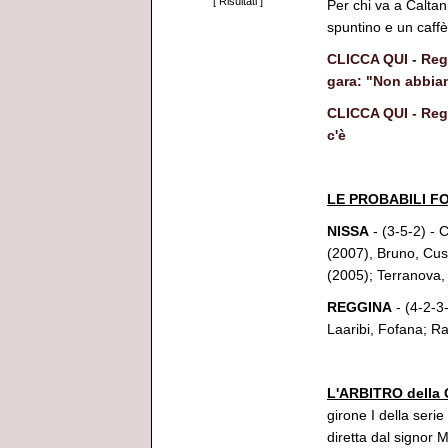
[
Risultati
]
Per chi va a Calta
spuntino e un caffè 
CLICCA QUI - Reggi
gara: "Non abbiam
CLICCA QUI - Reggi
c'è
*********
LE PROBABILI F
NISSA
- (3-5-2) - 
(2007), Bruno, Cu
(2005); Terranova,
REGGINA
- (4-2-3-
Laaribi, Fofana; R
*********
L'ARBITRO della
girone I della ser
diretta dal signor M