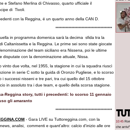
ze e Stefano Merlina di Chivasso, quarto ufficiale il
ipe di Tivoli.
cedenti con la Reggina, é un quarto anno della CAN D.
******************************
uella in programma domenica sarà la decima sfida tra la
 di Caltanissetta e la Reggina. Le prime sei sono state giocate
 denominazione del team siciliano era Nissena, poi le ultime
te disputate con la denominazione attuale, Nissa.
vinto due volta, nel 1955, la stagione in cui la squadra riuscì
zione in serie C sotto la guida di Oronzo Pugliese, e lo scorso
i successi nisseni e tre pari, tra cui quello del 15 ottobre
ocio in assoluto tra i due team, e quello della scorsa stagione.
a-Reggina story, tutti i precedenti: lo scorso 11 gennaio
luso gli amaranto
******************************
EGGINA.COM
- Gara LIVE su Tuttoreggina.com, con la
10:45
Rom
ews, analisi, commenti e quant'altro: calcio d'inizio alle ore
che arrivi"