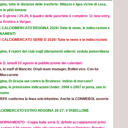
ina, tutte le distanze delle trasferte: Milazzo e Igea vicine di casa,
e le pèiù lontane
e D girone I 25-26, il quadro delle panchine è completo: 11 new entry,
na Aronica e Vargas
E CALCIOMERCATO REGGINA 2026! Tutte le news, le indiscrezioni e
ORNAMENTI
E CALCIOMERCATO SERIE D 2026! Tutte le news e le indiscrezioni:
ina, il report del club sugli allenamenti odierni: seduta pomeridiana
e D, lunedì 10 agosto la pubblicazione dei calendari
ia, lo staff di Mancini: Oriali team manager, Bollini vice. Con lui
e Maccarone
ina, Di Grazia out contro la Bruinese: indizio di mercato?
ina, le primissime indicazioni Under: 2006 o 2007 in porta, uno in
 esame
UEFA conferma la linea anti-Infantino. Anche la CONMEBOL avverte
CIOMERCATO ESTIVO REGGINA 26-27: il TABELLONE
IORNAMENTO - Coppa Italia serie D, definiti accoppiamenti primi