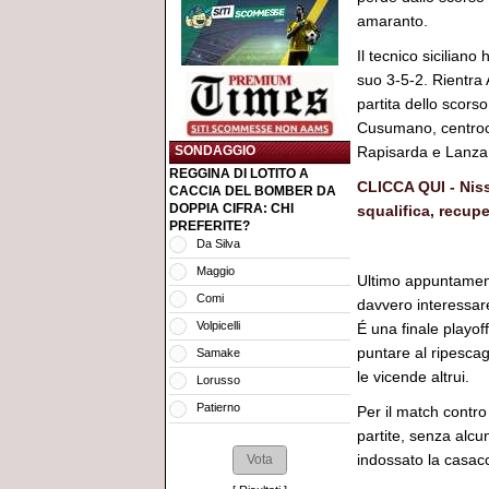
amaranto.
Il tecnico siciliano
suo 3-5-2. Rientra 
partita dello scors
Cusumano, centroca
SONDAGGIO
Rapisarda e Lanza t
REGGINA DI LOTITO A
CLICCA QUI - Niss
CACCIA DEL BOMBER DA
DOPPIA CIFRA: CHI
squalifica, recup
PREFERITE?
Da Silva
*********
Maggio
Ultimo appuntament
Comi
davvero interessar
Volpicelli
É una finale playo
puntare al ripescag
Samake
le vicende altrui.
Lorusso
Patierno
Per il match contro 
partite, senza alcu
indossato la casac