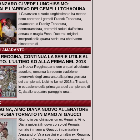
TANZARO CI VEDE LUNGHISSIMO:
IALE L'ARRIVO DEI GEMELLI TCHAOUNA
Il Catanzaro ci vede lunghissimo e ha messo
sotto contratto i gemelli Franck Tchaouna,
attaccante, e Franky Tchaouna,
centrocampista, entrambi reduci dall'ottima
annata in maglia Enna. Due tra i migliori
interpreti della quarta serie, ma che hanno
dimostrato di...
I AMARANTO
REGGINA, CONTINUA LA SERIE UTILE AL
O: L'ULTIMO KO ALLA PRIMA NEL 2018
La Nuova Reggina parte con un pari al debutto
assoluto, continua la recente tradizione
favorevole degli amaranto alla prima giornata
dei campionati. L'ultimo ko nel 2018 a Trapani,
in occasione della prima gara del campionato di
C, da allora quattro pareggi e una...
C
GGINA, AIMO DIANA NUOVO ALLENATORE
ERUGIA TORNATO IN MANO AI GAUCCI
Ritorno in panchina per un ex Reggina, Aimo
Diana guiderà il nuovo corso del Perugia,
tornato in mano ai Gaucci, in particolare
Alessandro. Va a sostituire un altro ex Reggina,
Giovanni Tedesco. Ecco la nota stampa del