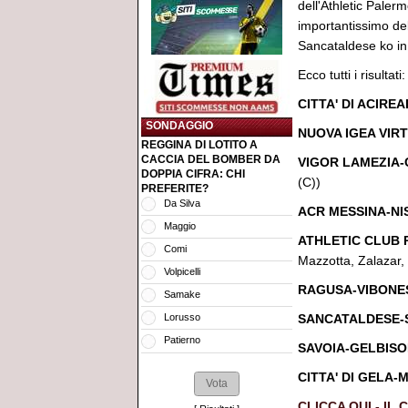
dell'Athletic Paler
importantissimo de
Sancataldese ko in
Ecco tutti i risultati:
CITTA' DI ACIRE
SONDAGGIO
NUOVA IGEA VI
REGGINA DI LOTITO A
CACCIA DEL BOMBER DA
VIGOR LAMEZIA
DOPPIA CIFRA: CHI
(C))
PREFERITE?
Da Silva
ACR MESSINA-NI
Maggio
ATHLETIC CLUB 
Comi
Mazzotta, Zalazar,
Volpicelli
RAGUSA-VIBONE
Samake
SANCATALDESE-
Lorusso
Patierno
SAVOIA-GELBIS
CITTA' DI GELA
CLICCA QUI - IL