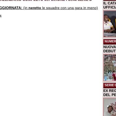
IL CA
UFFIC
AGGIORNATA:
(in
neretto
le squadre con una gara in meno)
4
NUMER
NUOVA 
DEBUTT
SERIE 
EX RE
DEL P