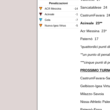
Penalizzazioni
Sancataldese 24
ACR Messina
-14
Acireale
-1
CastrumFavara 2
Gela
-7
Acireale 23**
Nuova Igea Virtus
-5
Acr Messina 23*
Paternò 17
*quattordici punti 
**un punto di pena
***cinque punti di 
PROSSIMO TURNO 
CastrumFavara-Sa
Gelbison-Igea Virt
Milazzo-Savoia
Nissa-Athletic Pal
Paternò-Enna