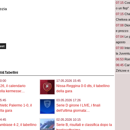
07:15
Cost
ezia
o un flop"
07:15
Chal
Chelsea all
07:08
Dio
e prezzo
07:04
Le p
agosto
eet
07:00
Inte
la Juvent
06:53
Rom
06:45
Car
Zirkzee e
ati&Tabellini
0:00
17.05.2026 15:45
26, il calendario
Nissa-Reggina 0-0 dts, il tabellino
lla kermesse:...
della gara
5:45
03.05.2026 17:26
letic Palermo 1-0, il
Serie D girone I LIVE, i finali
lla gara
dell'ultima giornata:...
4:45
02.05.2026 10:15
biase 4-2, il tabellino
Serie B, risultati e classifica dopo la