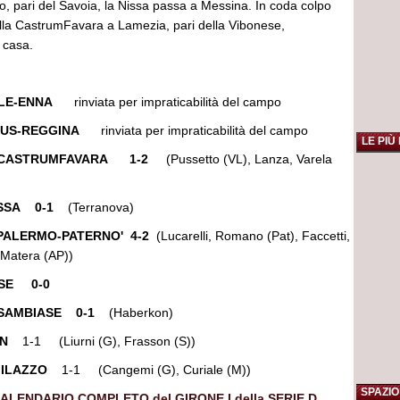
mo, pari del Savoia, la Nissa passa a Messina. In coda colpo
lla CastrumFavara a Lamezia, pari della Vibonese,
 casa.
ALE-ENNA
rinviata per impraticabilità del campo
RTUS-REGGINA
rinviata per impraticabilità del campo
LE PIÙ
-CASTRUMFAVARA
1-2
(Pussetto (VL), Lanza, Varela
SSA
0-1
(Terranova)
PALERMO-PATERNO' 4-2
(Lucarelli, Romano (Pat), Faccetti,
 Matera (AP))
SE
0-0
SAMBIASE
0-1
(Haberkon)
ON
1-1 (Liurni (G), Frasson (S))
-MILAZZO
1-1 (Cangemi (G), Curiale (M))
SPAZIO
 CALENDARIO COMPLETO del GIRONE I della SERIE D