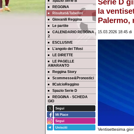
Serie D gi
Spazio Serie B
REGGINA
la ventise
Risultati&Tabellini
Palermo, 
Giovanili Reggina
Le partite
CALENDARIO REGGINA
15.03.2026 18:45
d
2
ESCLUSIVE
L'angolo dei Tifosi
LE DIRETTE
LE PAGELLE
AMARANTO
Reggina Story
Scommesse&Pronostici
IlCalcioReggino
Spazio Serie D
REGGINA - SCHEDA
GIO
Segui
Mi Piace
Segui
Unisciti
Ventisettesima gio