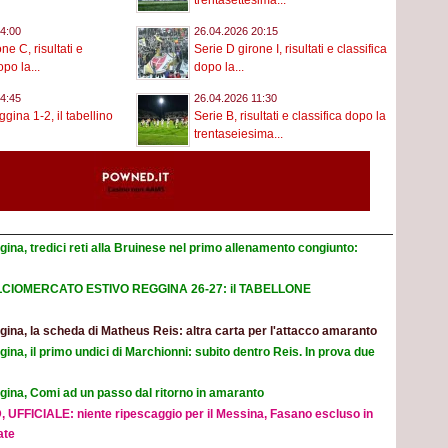
trentasettesima...
4:00
26.04.2026 20:15
ne C, risultati e
Serie D girone I, risultati e classifica
opo la...
dopo la...
4:45
26.04.2026 11:30
gina 1-2, il tabellino
Serie B, risultati e classifica dopo la
trentaseiesima...
ina, tredici reti alla Bruinese nel primo allenamento congiunto:
CIOMERCATO ESTIVO REGGINA 26-27: il TABELLONE
ina, la scheda di Matheus Reis: altra carta per l'attacco amaranto
ina, il primo undici di Marchionni: subito dentro Reis. In prova due
gina, Comi ad un passo dal ritorno in amaranto
, UFFICIALE: niente ripescaggio per il Messina, Fasano escluso in
ate