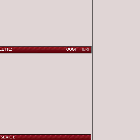
 LETTE:
OGGI
IERI
 SERIE B