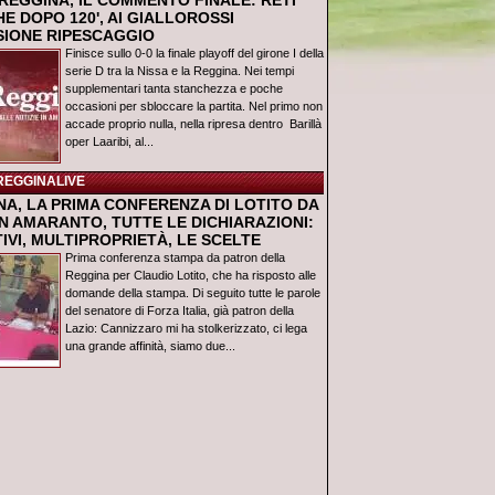
REGGINA, IL COMMENTO FINALE: RETI
E DOPO 120', AI GIALLOROSSI
USIONE RIPESCAGGIO
Finisce sullo 0-0 la finale playoff del girone I della
serie D tra la Nissa e la Reggina. Nei tempi
supplementari tanta stanchezza e poche
occasioni per sbloccare la partita. Nel primo non
accade proprio nulla, nella ripresa dentro Barillà
oper Laaribi, al...
REGGINALIVE
NA, LA PRIMA CONFERENZA DI LOTITO DA
N AMARANTO, TUTTE LE DICHIARAZIONI:
IVI, MULTIPROPRIETÀ, LE SCELTE
Prima conferenza stampa da patron della
Reggina per Claudio Lotito, che ha risposto alle
domande della stampa. Di seguito tutte le parole
del senatore di Forza Italia, già patron della
Lazio: Cannizzaro mi ha stolkerizzato, ci lega
una grande affinità, siamo due...