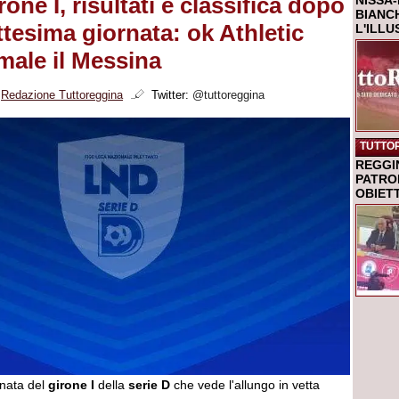
rone I, risultati e classifica dopo
NISSA-
BIANCH
ttesima giornata: ok Athletic
L'ILL
male il Messina
i
Redazione Tuttoreggina
Twitter:
@tuttoreggina
TUTTO
REGGI
PATRO
OBIETT
rnata del
girone I
della
serie D
che vede l'allungo in vetta