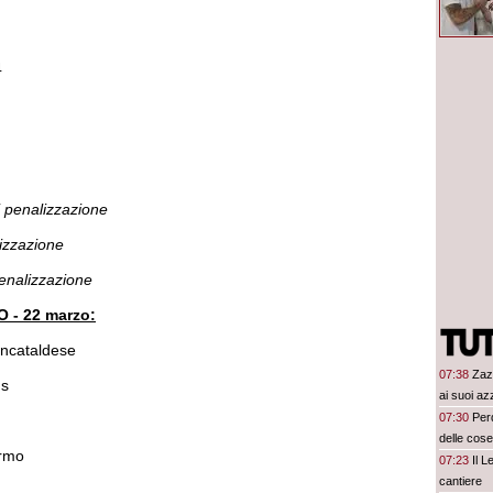
4
di penalizzazione
lizzazione
penalizzazione
- 22 marzo:
ncataldese
07:38
Zaz
us
ai suoi az
07:30
Perd
delle cos
ermo
07:23
Il 
cantiere