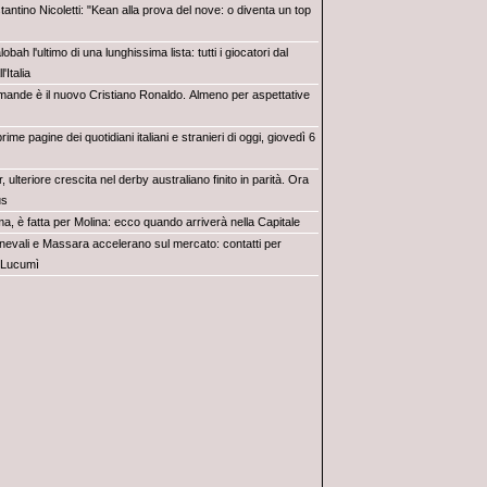
antino Nicoletti: "Kean alla prova del nove: o diventa un top
obah l'ultimo di una lunghissima lista: tutti i giocatori dal
'Italia
mande è il nuovo Cristiano Ronaldo. Almeno per aspettative
rime pagine dei quotidiani italiani e stranieri di oggi, giovedì 6
r, ulteriore crescita nel derby australiano finito in parità. Ora
us
a, è fatta per Molina: ecco quando arriverà nella Capitale
nevali e Massara accelerano sul mercato: contatti per
 Lucumì