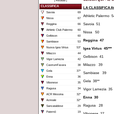
[
Risultati
]
CLASSIFICA
LA CLASSIFICA 
Savoia
69
Athletic Palermo 5
Nissa
67
Savoia 51
Reggina
66
Athletic Club Palermo
60
Nissa 50
Gelbison
60
Reggina 47
Sambiase
53
Nuova Igea Virtus
53*
Igea Virtus 45***
Milazzo
44
Gelbison 41
Vigor Lamezia
42
Milazzo 39
CastrumFavara
38
Gela
37*
Sambiase 39
Enna
36
Gela 38**
Vibonese
35
Ragusa
34
Vigor Lamezia 35
ACR Messina
32*
Enna 30
Acireale
32*
Ragusa 28
Sancataldese
29
Paternò
19
Vibonese 27