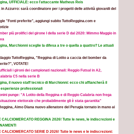
gina, UFFICIALE: ecco l'attaccante Matheus Reis
 in Azzurro: sarà coordinatore per i progetti delle attività giovanili del
le "Fonti preferite", aggiungi subito TuttoReggina.com e
otizie
mber più prolifici del girone I della serie D dal 2020: Mimmo Maggio in
ova
ina, Marchionni sceglie la difesa a tre o quella a quattro? Le attuali
aggio TuttoReggina, "Reggina di Lotito a caccia del bomber da
eferite?", VOTATE!
ufficiali i gironi dei campionati nazionali: Reggio Futsal in A2,
alabria C5 nella serie B
ina, il nuovo staff tecnico di Marchionni: ecco chi affiancherà il
 esperienze professionali
nini punge: "A Lotito della Reggina e di Reggio Calabria non frega
 situazione elettorale che probabilmente gli è stata garantita"
Reggina, Aimo Diana nuovo allenatore del Perugia tornato in mano ai
E CALCIOMERCATO REGGINA 2026! Tutte le news, le indiscrezioni e
ORNAMENTI
E CALCIOMERCATO SERIE D 2026! Tutte le news e le indiscrezioni: