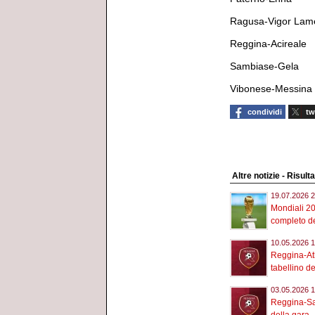
Ragusa-Vigor Lam
Reggina-Acireale
Sambiase-Gela
Vibonese-Messina
condividi
tw
Altre notizie - Risult
19.07.2026 2
Mondiali 20
completo de
10.05.2026 1
Reggina-Ath
tabellino de
03.05.2026 1
Reggina-Sam