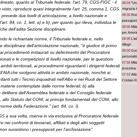
lineato, quanto al Tribunale federale, l'art. 79, CGS-FIGC - il
08:04
"Una
visto, riproduce quasi integralmente l'art. 25, comma 1, CGS
ringrazia 
08:00
Roma
revede due livelli di articolazione, a livello nazionale e
passaporto
l'art. 84, co. 1, lett. a) e b), per quanto qui rileva, individua le
08:00
Mil
he dell'adita Sezione disciplinare.
per Amorim
ondo le richiamate norme, il Tribunale federale e, nello
può sposta
08:00
L'ad
Allegri
e disciplinare dell'articolazione nazionale, "è giudice di primo
08:00
Goo
 ai procedimenti instaurati su deferimento del Procuratore
personaliz
onati e le competizioni di livello nazionale, per le questioni
07:56
Mil
mbiti territoriali, ai procedimenti riguardanti i dirigenti federali
prossima f
all'AIA che svolgono attività in ambito nazionale, nonché ai
07:53
Atl
anti tutti i Tecnici inquadrati nell'Albo e nei Ruoli del Settore
Cristian 
e materie contemplate dalle norme federali; b) alla
 delibere dell'Assemblea federale e del Consiglio federale
, allo Statuto del CONI, ai principi fondamentali del CONI, allo
 norme della Federazione." (art. 84, co. I).
CGS a sua volta, riserva in via esclusiva al Procuratore federale
e nei confronti di tesserati, affiliati e degli altri soggetti
 non sussistono i presupposti per l'archiviazione".