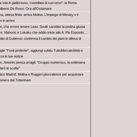
 vita in giallorosso, costellata di successi": la Roma
Alberto De Rossi. Ora all'Ostiamare
, attesa finita: arriva Molina. L'impiego di Wesley e il
 in arrivo
an, che errore tenere Leao. Soulè sarebbe la pedina giusta
. Vlahovic e Lukaku che addio triste alla A. Pio Esposito
re il valore dell’Inter. Cosa chiedo a Zola
dio di Gutierrez conferma il cambio dei piani in difesa di
gle "Fonti preferite", aggiungi subito TuttoMercatoWeb e
za le tue notizie
an, Amorim pensa ai tagli: "Gruppo numeroso, la settimana
arò le scelte"
etico Madrid, Molina e Ruggeri plusvalenze per acquistare
Romero dal Tottenham