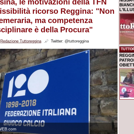
ina, le motivazioni della TFN
NISSA-
BIANCH
ssibilità ricorso Reggina: "Non
L'ILL
temeraria, ma competenza
ciplinare è della Procura"
i
Redazione Tuttoreggina
Twitter:
@tuttoreggina
TUTTO
REGGI
PATRO
OBIETT
WEB.com