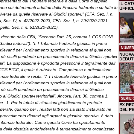
presentato dal Tribunale federale e dalla Corte d'appello
IL CA
ano sui deferimenti adottati dalla Procura federale e su tutte le
UFFIC
iverse da quelle riservate ai Giudici sportivi." (CFA, Sez. I, n.
 Sez. IV, n. 42/2022-2023; CFA, Sez. I, n. 29/2020-2021;
pello, Sez. I, n. 51/2020-2021).
ritenuto dalla CFA, "Secondo l'art. 25, comma I, CGS CONI
udici federali"): *I. I Tribunale Federale giudica in primo
NUMER
ti rilevanti per l'ordinamento sportivo in relazione ai quali non
NUOVA 
o né risulti pendente un procedimento dinanzi ai Giudici sportivi
DEBUTT
iali". La disposizione è riprodotta pressoché integralmente dall'
CGS FIGC, il quale è rubricato: Competenza e articolazione
bunale federale' e recita: */. I Tribunale federale giudica in primo
ti rilevanti per l'ordinamento sportivo in relazione ai quali non
o né risulti pendente un procedimento dinanzi al Giudice
 ai Giudici sportivi territoriali". Ancora, l'art. 30, comma 1,
SERIE 
: '1. Per la tutela di situazioni giuridicamente protette
EX RE
erale, quando per i relativi fatti non sia stato instaurato né
DEL P
 procedimento dinanzi agli organi di giustizia sportiva, è dato
 Tribunale federale'. Come questa Corte ha ripetutamente
ma della giustizia endofederale è tendenzialmente organizzato