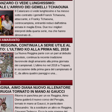
TANZARO CI VEDE LUNGHISSIMO:
IALE L'ARRIVO DEI GEMELLI TCHAOUNA
Il Catanzaro ci vede lunghissimo e ha messo
sotto contratto i gemelli Franck Tchaouna,
attaccante, e Franky Tchaouna,
centrocampista, entrambi reduci dall'ottima
annata in maglia Enna. Due tra i migliori
interpreti della quarta serie, ma che hanno
dimostrato di...
I AMARANTO
REGGINA, CONTINUA LA SERIE UTILE AL
O: L'ULTIMO KO ALLA PRIMA NEL 2018
La Nuova Reggina parte con un pari al debutto
assoluto, continua la recente tradizione
favorevole degli amaranto alla prima giornata
dei campionati. L'ultimo ko nel 2018 a Trapani,
in occasione della prima gara del campionato di
C, da allora quattro pareggi e una...
C
GGINA, AIMO DIANA NUOVO ALLENATORE
ERUGIA TORNATO IN MANO AI GAUCCI
Ritorno in panchina per un ex Reggina, Aimo
Diana guiderà il nuovo corso del Perugia,
tornato in mano ai Gaucci, in particolare
Alessandro. Va a sostituire un altro ex Reggina,
Giovanni Tedesco. Ecco la nota stampa del