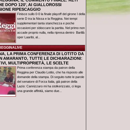
REGGINA, IL COMMENTO FINALE: RETI
E DOPO 120', AI GIALLOROSSI
USIONE RIPESCAGGIO
Finisce sullo 0-0 la finale playoff del girone I della
serie D tra la Nissa e la Reggina. Nei tempi
supplementari tanta stanchezza e poche
occasioni per sbloccare la partita. Nel primo non
accade proprio nulla, nella ripresa dentro Barillà
oper Laaribi, al...
REGGINALIVE
NA, LA PRIMA CONFERENZA DI LOTITO DA
N AMARANTO, TUTTE LE DICHIARAZIONI:
IVI, MULTIPROPRIETÀ, LE SCELTE
Prima conferenza stampa da patron della
Reggina per Claudio Lotito, che ha risposto alle
domande della stampa. Di seguito tutte le parole
del senatore di Forza Italia, già patron della
Lazio: Cannizzaro mi ha stolkerizzato, ci lega
una grande affinità, siamo due...