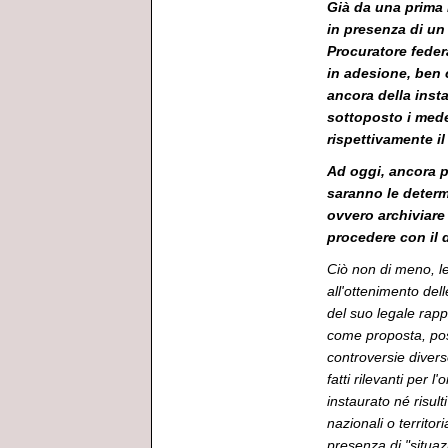
Già da una prima 
in presenza di un
Procuratore federa
in adesione, ben 
ancora della inst
sottoposto i mede
rispettivamente il 
Ad oggi, ancora pe
saranno le determ
ovvero archiviare 
procedere con il 
Ciò non di meno, l
all'ottenimento del
del suo legale rapp
come proposta, possa
controversie divers
fatti rilevanti per 
instaurato né risul
nazionali o territo
presenza di "situaz