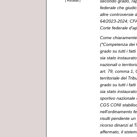
secondo grado, rap
[
Risultati
]
federale che giudic
altre controversie d
64/2023-2024; CFA,
Corte federale d'ap
Come chiaramente 
(*Competenza dei Gi
grado su tutti i fat
sia stato instaurat
nazionali o territor
art. 79, comma 1, 
territoriale del Tri
grado su tutti i fat
sia stato instaurat
sportivo nazionale o
CGS CONI stabilisce
nell'ordinamento fed
risulti pendente un
ricorso dinanzi al
affermato, il siste