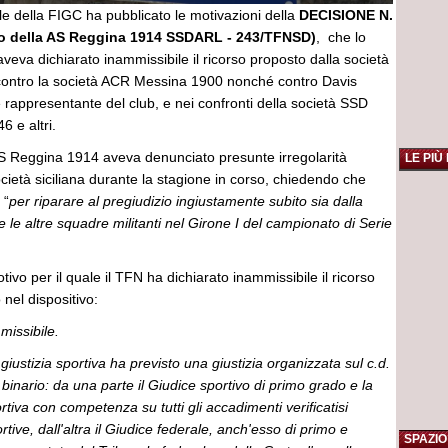
le della FIGC ha pubblicato le motivazioni della
DECISIONE N.
so della AS Reggina 1914 SSDARL - 243/TFNSD)
, che lo
eva dichiarato inammissibile il ricorso proposto dalla società
ontro la società ACR Messina 1900 nonché contro Davis
e rappresentante del club, e nei confronti della società SSD
6 e altri.
’AS Reggina 1914 aveva denunciato presunte irregolarità
LE PIÙ
ietà siciliana durante la stagione in corso, chiedendo che
 “
per riparare al pregiudizio ingiustamente subito sia dalla
e le altre squadre militanti nel Girone I del campionato di Serie
ivo per il quale il TFN ha dichiarato inammissibile il ricorso
 nel dispositivo:
mmissibile.
giustizia sportiva ha previsto una giustizia organizzata sul c.d.
binario: da una parte il Giudice sportivo di primo grado e la
rtiva con competenza su tutti gli accadimenti verificatisi
tive, dall'altra il Giudice federale, anch'esso di primo e
SPAZIO