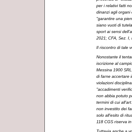
per i relativi fatti
dinanzi agli organi 
"garantire una pie
siano vuoti di tutel
sport ai sensi dell
2021; CFA, Sez. I,
Il riscontro di tale 
Nonostante il tentat
iscrizione al camp
Messina 1900 SRL, e
di farne accertare i
violazioni disciplin
"accadimenti verific
non abbia potuto pr
termini di cui all'a
non investito dei fa
solo all'esito di ri
118 CGS riserva in 
Tuttavia anche a vo