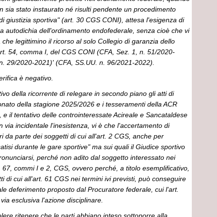
 non sia stato instaurato né risulti pendente un procedimento
di giustizia sportiva" (art. 30 CGS CONI), attesa l'esigenza di
na autodichia dell'ordinamento endofederale, senza cioè che vi
a che legittimino il ricorso al solo Collegio di garanzia dello
'art. 54, comma I, del CGS CONI (CFA, Sez. 1, n. 51/2020-
 n. 29/2020-2021)' (CFA, SS.UU. n. 96/2021-2022).
verifica è negativo.
ivo della ricorrente di relegare in secondo piano gli atti di
ionato della stagione 2025/2026 e i tesseramenti della ACR
 il tentativo delle controinteressate Acireale e Sancataldese
n via incidentale l'inesistenza, vi è che l'accertamento di
ari da parte dei soggetti di cui all'art. 2 CGS, anche per
atisi durante le gare sportive" ma sui quali il Giudice sportivo
onunciarsi, perché non adito dal soggetto interessato nei
rt. 67, commi I e 2, CGS, ovvero perché, a titolo esemplificativo,
tti di cui all'art. 61 CGS nei termini ivi previsti, può conseguire
tuale deferimento proposto dal Procuratore federale, cui l'art.
via esclusiva l'azione disciplinare.
lere ritenere che le parti abbiano inteso sottoporre alla