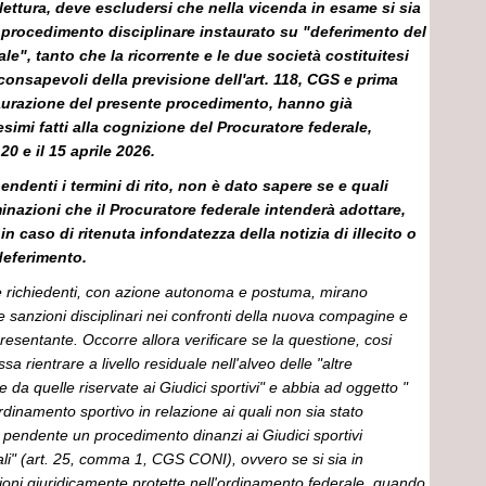
lettura, deve escludersi che nella vicenda in esame si sia
 procedimento disciplinare instaurato su "deferimento del
le", tanto che la ricorrente e le due società costituitesi
consapevoli della previsione dell'art. 118, CGS e prima
aurazione del presente procedimento, hanno già
simi fatti alla cognizione del Procuratore federale,
20 e il 15 aprile 2026.
ndenti i termini di rito, non è dato sapere se e quali
inazioni che il Procuratore federale intenderà adottare,
in caso di ritenuta infondatezza della notizia di illecito o
deferimento.
e richiedenti, con azione autonoma e postuma, mirano
le sanzioni disciplinari nei confronti della nuova compagine e
resentante. Occorre allora verificare se la questione, cosi
 rientrare a livello residuale nell'alveo delle "altre
e da quelle riservate ai Giudici sportivi" e abbia ad oggetto "
l'ordinamento sportivo in relazione ai quali non sia stato
ti pendente un procedimento dinanzi ai Giudici sportivi
riali" (art. 25, comma 1, CGS CONI), ovvero se si sia in
ioni giuridicamente protette nell'ordinamento federale, quando