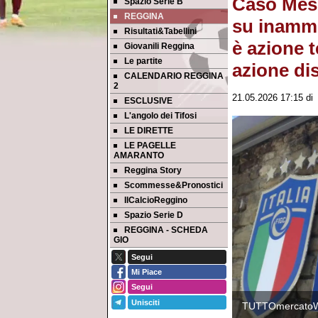
Caso Mess
Spazio Serie B
REGGINA
su inammi
Risultati&Tabellini
è azione 
Giovanili Reggina
Le partite
azione dis
CALENDARIO REGGINA
2
21.05.2026 17:15
d
ESCLUSIVE
L'angolo dei Tifosi
LE DIRETTE
LE PAGELLE
AMARANTO
Reggina Story
Scommesse&Pronostici
IlCalcioReggino
Spazio Serie D
REGGINA - SCHEDA
GIO
Segui
Mi Piace
Segui
Unisciti
TUTTOmercato