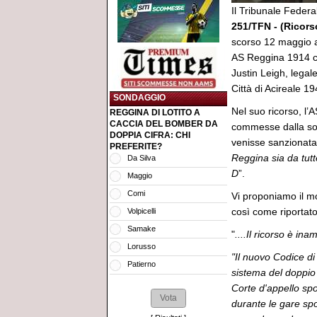
Il Tribunale Federa
251/TFN - (Ricor
scorso 12 maggio av
AS Reggina 1914 c
Justin Leigh, legal
Città di Acireale 194
SONDAGGIO
Nel suo ricorso, l
REGGINA DI LOTITO A
CACCIA DEL BOMBER DA
commesse dalla soc
DOPPIA CIFRA: CHI
venisse sanzionata
PREFERITE?
Reggina sia da tutt
Da Silva
D
”.
Maggio
Comi
Vi proponiamo il mot
così come riportato
Volpicelli
Samake
"
....Il ricorso è ina
Lorusso
"Il nuovo Codice di 
Patierno
sistema del doppio 
Corte d'appello spo
durante le gare spor