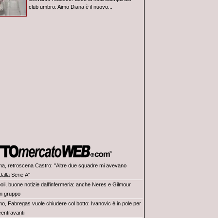
club umbro: Aimo Diana è il nuovo...
a, retroscena Castro: "Altre due squadre mi avevano
alla Serie A"
oli, buone notizie dall'infermeria: anche Neres e Gilmour
in gruppo
o, Fabregas vuole chiudere col botto: Ivanovic è in pole per
 centravanti