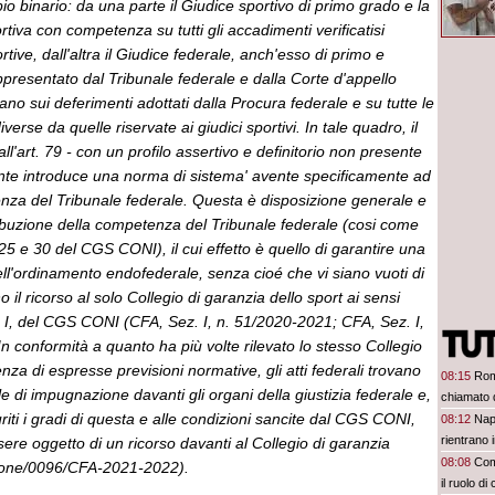
pio binario: da una parte il Giudice sportivo di primo grado e la
rtiva con competenza su tutti gli accadimenti verificatisi
tive, dall'altra il Giudice federale, anch'esso di primo e
presentato dal Tribunale federale e dalla Corte d'appello
ano sui deferimenti adottati dalla Procura federale e su tutte le
iverse da quelle riservate ai giudici sportivi. In tale quadro, il
'art. 79 - con un profilo assertivo e definitorio non presente
nte introduce una norma di sistema' avente specificamente ad
nza del Tribunale federale. Questa è disposizione generale e
ribuzione della competenza del Tribunale federale (cosi come
t. 25 e 30 del CGS CONI), il cui effetto è quello di garantire una
ll'ordinamento endofederale, senza cioé che vi siano vuoti di
no il ricorso al solo Collegio di garanzia dello sport ai sensi
a I, del CGS CONI (CFA, Sez. I, n. 51/2020-2021; CFA, Sez. I,
n conformità a quanto ha più volte rilevato lo stesso Collegio
nza di espresse previsioni normative, gli atti federali trovano
08:15
Rom
le di impugnazione davanti gli organi della giustizia federale e,
chiamato d
riti i gradi di questa e alle condizioni sancite dal CGS CONI,
08:12
Nap
rientrano 
ssere oggetto di un ricorso davanti al Collegio di garanzia
08:08
Com
ione/0096/CFA-2021-2022).
il ruolo di