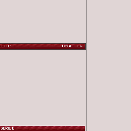
 LETTE:
OGGI
IERI
 SERIE B