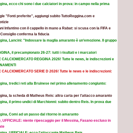
ina, ecco chi sono i due calciatori in prova: in campo nella prima
le "Fonti preferite", aggiungi subito TuttoReggina.com e
otizie
ni Infantino con il cappello in mano a Rabat: si scusa con la FIFA e
l Consiglio conferma la fiducia
gina, Lancini: "Indossare la maglia amaranto è un’emozione. Il gruppo
INA, il precampionato 26-27: tutti i risultati e i marcatori
E CALCIOMERCATO REGGINA 2026! Tutte le news, le indiscrezioni e
ORNAMENTI
E CALCIOMERCATO SERIE D 2026! Tutte le news e le indiscrezioni:
ina, tredici reti alla Bruinese nel primo allenamento congiunto:
ina, la scheda di Matheus Reis: altra carta per l'attacco amaranto
ina, il primo undici di Marchionni: subito dentro Reis. In prova due
gina, Comi ad un passo dal ritorno in amaranto
, UFFICIALE: niente ripescaggio per il Messina, Fasano escluso in
ate
gina, UFFICIALE: ecco l'attaccante Matheus Reis