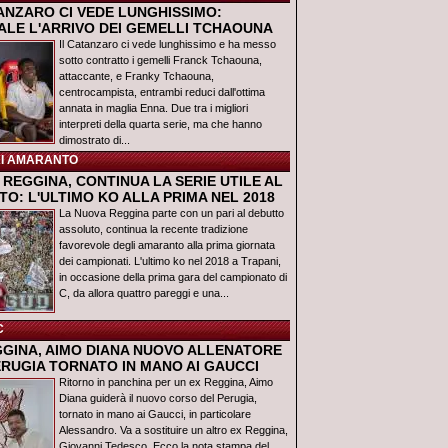
TANZARO CI VEDE LUNGHISSIMO:
IALE L'ARRIVO DEI GEMELLI TCHAOUNA
Il Catanzaro ci vede lunghissimo e ha messo
sotto contratto i gemelli Franck Tchaouna,
attaccante, e Franky Tchaouna,
centrocampista, entrambi reduci dall'ottima
annata in maglia Enna. Due tra i migliori
interpreti della quarta serie, ma che hanno
dimostrato di...
I AMARANTO
REGGINA, CONTINUA LA SERIE UTILE AL
O: L'ULTIMO KO ALLA PRIMA NEL 2018
La Nuova Reggina parte con un pari al debutto
assoluto, continua la recente tradizione
favorevole degli amaranto alla prima giornata
dei campionati. L'ultimo ko nel 2018 a Trapani,
in occasione della prima gara del campionato di
C, da allora quattro pareggi e una...
C
GGINA, AIMO DIANA NUOVO ALLENATORE
ERUGIA TORNATO IN MANO AI GAUCCI
Ritorno in panchina per un ex Reggina, Aimo
Diana guiderà il nuovo corso del Perugia,
tornato in mano ai Gaucci, in particolare
Alessandro. Va a sostituire un altro ex Reggina,
Giovanni Tedesco. Ecco la nota stampa del