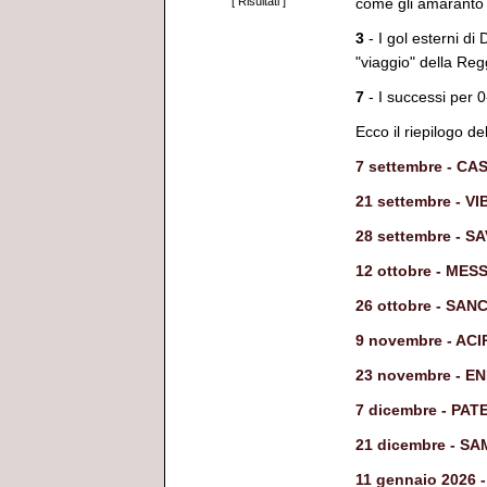
come gli amaranto
[
Risultati
]
3
- I gol esterni d
"viaggio" della Reg
7
- I successi per 
Ecco il riepilogo de
7 settembre - 
21 settembre - 
28 settembre - S
12 ottobre - ME
26 ottobre - SA
9 novembre - AC
23 novembre - E
7 dicembre - PA
21 dicembre - S
11 gennaio 2026 