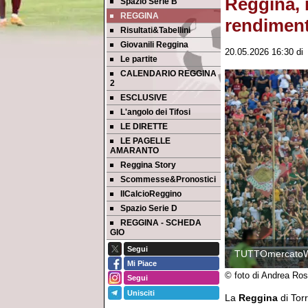
Reggina, 
Spazio Serie B
REGGINA
rendiment
Risultati&Tabellini
Giovanili Reggina
20.05.2026 16:30
d
Le partite
CALENDARIO REGGINA
2
ESCLUSIVE
L'angolo dei Tifosi
LE DIRETTE
LE PAGELLE
AMARANTO
Reggina Story
Scommesse&Pronostici
IlCalcioReggino
Spazio Serie D
REGGINA - SCHEDA
GIO
Segui
TUTTOmercato
Mi Piace
© foto di Andrea Ros
Segui
Unisciti
La
Reggina
di Torr