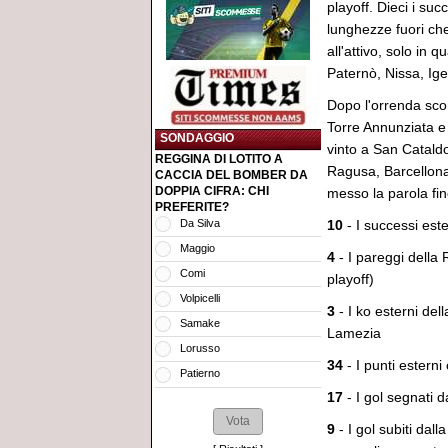
playoff. Dieci i su
lunghezze fuori che
all'attivo, solo in
Paternò, Nissa, Ige
Dopo l'orrenda scon
Torre Annunziata e
SONDAGGIO
vinto a San Catald
REGGINA DI LOTITO A
Ragusa, Barcellona 
CACCIA DEL BOMBER DA
DOPPIA CIFRA: CHI
messo la parola fi
PREFERITE?
Da Silva
10
- I successi este
Maggio
4
- I pareggi della 
Comi
playoff)
Volpicelli
3
- I ko esterni dell
Samake
Lamezia
Lorusso
34
- I punti ester
Patierno
17
- I gol segnati 
9
- I gol subiti dal