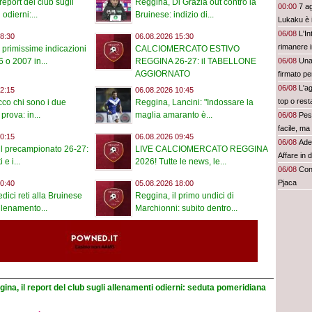
report del club sugli
Reggina, Di Grazia out contro la
00:00
7 ag
odierni:...
Bruinese: indizio di...
Lukaku è 
06/08
L'In
8:30
06.08.2026 15:30
rimanere i
 primissime indicazioni
CALCIOMERCATO ESTIVO
06/08
Una
 o 2007 in...
REGGINA 26-27: il TABELLONE
AGGIORNATO
firmato pe
06/08
L'a
2:15
06.08.2026 10:45
top o rest
co chi sono i due
Reggina, Lancini: "Indossare la
 prova: in...
maglia amaranto è...
06/08
Pes
facile, ma 
0:15
06.08.2026 09:45
06/08
Ade
l precampionato 26-27:
LIVE CALCIOMERCATO REGGINA
Affare in 
i e i...
2026! Tutte le news, le...
06/08
Conf
Pjaca
0:40
05.08.2026 18:00
dici reti alla Bruinese
Reggina, il primo undici di
llenamento...
Marchionni: subito dentro...
ina, il report del club sugli allenamenti odierni: seduta pomeridiana