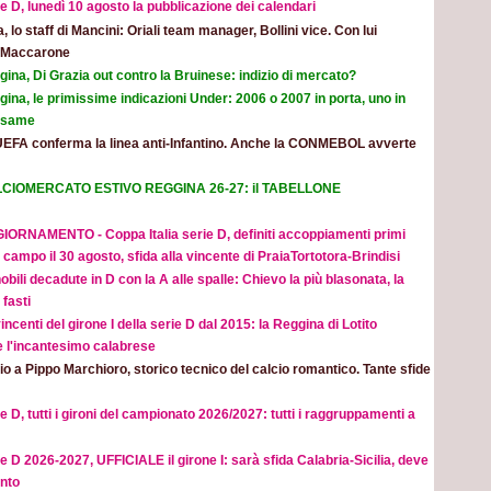
e D, lunedì 10 agosto la pubblicazione dei calendari
ia, lo staff di Mancini: Oriali team manager, Bollini vice. Con lui
e Maccarone
ina, Di Grazia out contro la Bruinese: indizio di mercato?
ina, le primissime indicazioni Under: 2006 o 2007 in porta, uno in
 esame
UEFA conferma la linea anti-Infantino. Anche la CONMEBOL avverte
CIOMERCATO ESTIVO REGGINA 26-27: il TABELLONE
IORNAMENTO - Coppa Italia serie D, definiti accoppiamenti primi
 campo il 30 agosto, sfida alla vincente di PraiaTortotora-Brindisi
obili decadute in D con la A alle spalle: Chievo la più blasonata, la
fasti
incenti del girone I della serie D dal 2015: la Reggina di Lotito
e l'incantesimo calabrese
o a Pippo Marchioro, storico tecnico del calcio romantico. Tante sfide
e D, tutti i gironi del campionato 2026/2027: tutti i raggruppamenti a
e D 2026-2027, UFFICIALE il girone I: sarà sfida Calabria-Sicilia, deve
nto