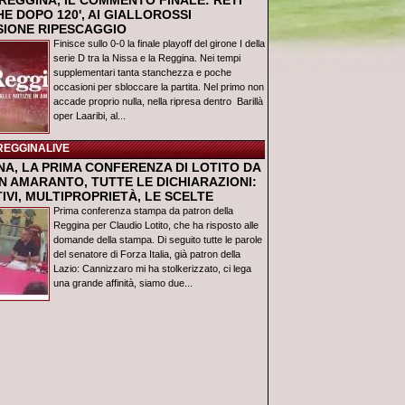
REGGINA, IL COMMENTO FINALE: RETI
E DOPO 120', AI GIALLOROSSI
USIONE RIPESCAGGIO
Finisce sullo 0-0 la finale playoff del girone I della
serie D tra la Nissa e la Reggina. Nei tempi
supplementari tanta stanchezza e poche
occasioni per sbloccare la partita. Nel primo non
accade proprio nulla, nella ripresa dentro Barillà
oper Laaribi, al...
REGGINALIVE
NA, LA PRIMA CONFERENZA DI LOTITO DA
N AMARANTO, TUTTE LE DICHIARAZIONI:
IVI, MULTIPROPRIETÀ, LE SCELTE
Prima conferenza stampa da patron della
Reggina per Claudio Lotito, che ha risposto alle
domande della stampa. Di seguito tutte le parole
del senatore di Forza Italia, già patron della
Lazio: Cannizzaro mi ha stolkerizzato, ci lega
una grande affinità, siamo due...