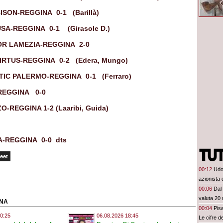
BISON-REGGINA 0-1 (Barillà)
GUSA-REGGINA 0-1 (Girasole D.)
IGOR LAMEZIA-REGGINA 2-0
 VIRTUS-REGGINA 0-2 (Edera, Mungo)
ETIC PALERMO-REGGINA 0-1 (Ferraro)
A-REGGINA 0-0
ZO-REGGINA 1-2 (Laaribi, Guida)
SA-REGGINA 0-0 dts
eet
00:12
Udo
azionista 
00:06
Dal 
valuta 20 
INA
00:04
Pis
0:25
06.08.2026 18:45
Le cifre d