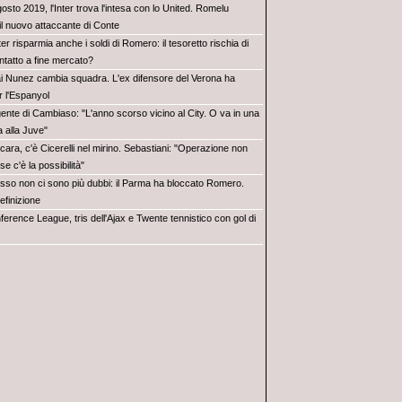
osto 2019, l'Inter trova l'intesa con lo United. Romelu
il nuovo attaccante di Conte
ter risparmia anche i soldi di Romero: il tesoretto rischia di
ntatto a fine mercato?
i Nunez cambia squadra. L'ex difensore del Verona ha
r l'Espanyol
gente di Cambiaso: "L'anno scorso vicino al City. O va in una
a alla Juve"
cara, c'è Cicerelli nel mirino. Sebastiani: "Operazione non
se c'è la possibilità"
sso non ci sono più dubbi: il Parma ha bloccato Romero.
definizione
erence League, tris dell'Ajax e Twente tennistico con gol di