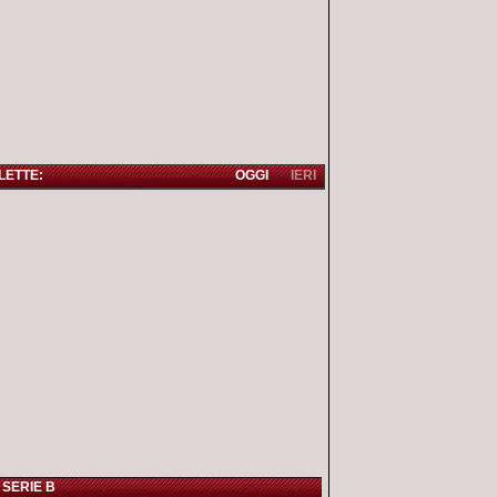
 LETTE:
OGGI
IERI
 SERIE B