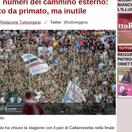
i numeri del cammino esterno:
NISSA-
BIANCH
o da primato, ma inutile
L'ILL
i
Redazione Tuttoreggina
Twitter:
@tuttoreggina
TUTTO
REGGI
PATRO
OBIETT
WEB.com
ito
isi ha chiuso la stagione con il pari di Caltanissetta nella finale