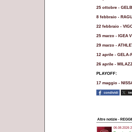
25 ottobre - GEL
8 febbraio - RA
22 febbraio - V
25 marzo - IGEA
29 marzo - ATHL
12 aprile - GEL
26 aprile - MILAZ
PLAYOFF:
17 maggio - NIS
condividi
tw
Altre notizie - REGG
06.08.2026 2