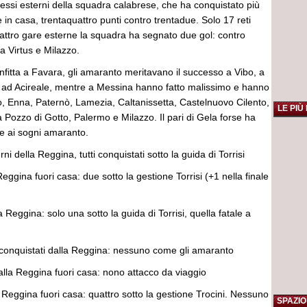
ccessi esterni della squadra calabrese, che ha conquistato più
 in casa, trentaquattro punti contro trentadue. Solo 17 reti
 quattro gare esterne la squadra ha segnato due gol: contro
a Virtus e Milazzo.
fitta a Favara, gli amaranto meritavano il successo a Vibo, a
 ad Acireale, mentre a Messina hanno fatto malissimo e hanno
o, Enna, Paternò, Lamezia, Caltanissetta, Castelnuovo Cilento,
LE PIÙ
Pozzo di Gotto, Palermo e Milazzo. Il pari di Gela forse ha
ne ai sogni amaranto.
rni della Reggina, tutti conquistati sotto la guida di Torrisi
Reggina fuori casa: due sotto la gestione Torrisi (+1 nella finale
a Reggina: solo una sotto la guida di Torrisi, quella fatale a
ni conquistati dalla Reggina: nessuno come gli amaranto
dalla Reggina fuori casa: nono attacco da viaggio
la Reggina fuori casa: quattro sotto la gestione Trocini. Nessuno
SPAZIO