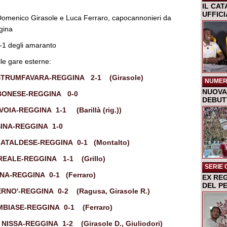
IL CA
UFFIC
i Domenico Girasole e Luca Ferraro, capocannonieri da
gina
0-1 degli amaranto
lle gare esterne:
CASTRUMFAVARA-REGGINA 2-1 (Girasole)
NUMER
NUOVA 
VIBONESE-REGGINA 0-0
DEBUTT
AVOIA-REGGINA 1-1 (Barillà (rig.))
SSINA-REGGINA 1-0
NCATALDESE-REGGINA 0-1 (Montalto)
IREALE-REGGINA 1-1 (Grillo)
SERIE 
NNA-REGGINA 0-1 (Ferraro)
EX RE
DEL P
TERNO'-REGGINA 0-2 (Ragusa, Girasole R.)
AMBIASE-REGGINA 0-1 (Ferraro)
- NISSA-REGGINA 1-2 (Girasole D., Giuliodori)