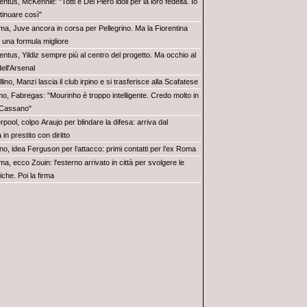
ntus, McKennie: "Totti e Del Piero idoli per la loro fedeltà. Io
tinuare così"
ma, Juve ancora in corsa per Pellegrino. Ma la Fiorentina
e una formula migliore
entus, Yildiz sempre più al centro del progetto. Ma occhio al
ell'Arsenal
lino, Manzi lascia il club irpino e si trasferisce alla Scafatese
o, Fabregas: "Mourinho è troppo intelligente. Credo molto in
 Cassano"
rpool, colpo Araujo per blindare la difesa: arriva dal
in prestito con diritto
no, idea Ferguson per l’attacco: primi contatti per l’ex Roma
a, ecco Zouin: l'esterno arrivato in città per svolgere le
iche. Poi la firma