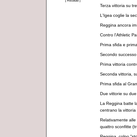
[
Risultati
]
Terza vittoria su t
L'Igea coglie la se
Reggina ancora imb
Contro l'Athletic P
Prima sfida e prima
Secondo successo 
Prima vittoria contr
Seconda vittoria, 
Prima sfida al Grani
Due vittorie su du
La Reggina batte l
centrano la vittori
Relativamente alle 
quattro sconfitte (
Reggina, colpo "sto