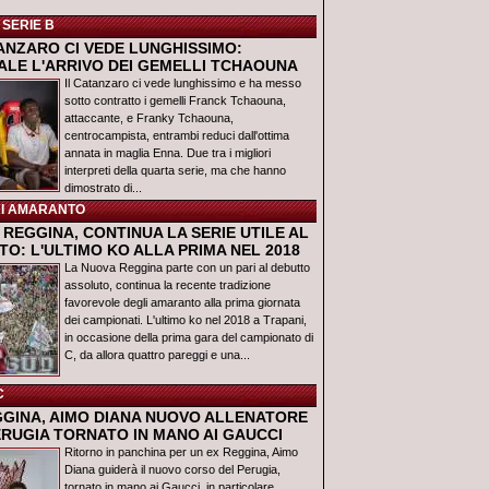
 SERIE B
TANZARO CI VEDE LUNGHISSIMO:
IALE L'ARRIVO DEI GEMELLI TCHAOUNA
Il Catanzaro ci vede lunghissimo e ha messo
sotto contratto i gemelli Franck Tchaouna,
attaccante, e Franky Tchaouna,
centrocampista, entrambi reduci dall'ottima
annata in maglia Enna. Due tra i migliori
interpreti della quarta serie, ma che hanno
dimostrato di...
I AMARANTO
REGGINA, CONTINUA LA SERIE UTILE AL
O: L'ULTIMO KO ALLA PRIMA NEL 2018
La Nuova Reggina parte con un pari al debutto
assoluto, continua la recente tradizione
favorevole degli amaranto alla prima giornata
dei campionati. L'ultimo ko nel 2018 a Trapani,
in occasione della prima gara del campionato di
C, da allora quattro pareggi e una...
C
GGINA, AIMO DIANA NUOVO ALLENATORE
ERUGIA TORNATO IN MANO AI GAUCCI
Ritorno in panchina per un ex Reggina, Aimo
Diana guiderà il nuovo corso del Perugia,
tornato in mano ai Gaucci, in particolare