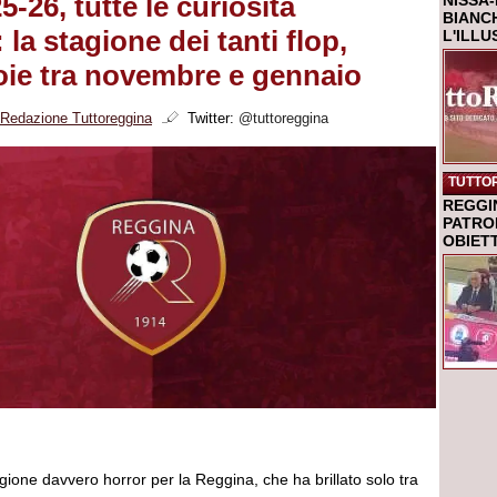
-26, tutte le curiosità
NISSA-
BIANCH
la stagione dei tanti flop,
L'ILL
oie tra novembre e gennaio
Redazione Tuttoreggina
Twitter:
@tuttoreggina
TUTTO
REGGI
PATRO
OBIETT
gione davvero horror per la Reggina, che ha brillato solo tra