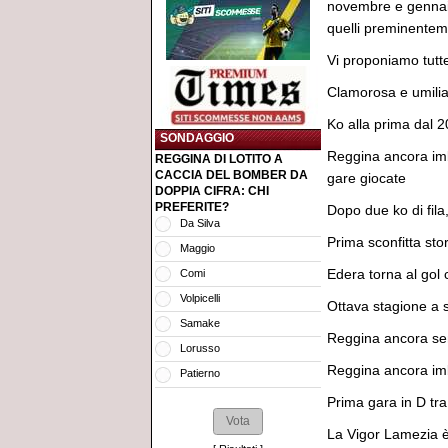
novembre e gennaio,
quelli preminentem
Vi proponiamo tutte
Clamorosa e umilia
Ko alla prima dal 
SONDAGGIO
Reggina ancora imba
REGGINA DI LOTITO A
CACCIA DEL BOMBER DA
gare giocate
DOPPIA CIFRA: CHI
PREFERITE?
Dopo due ko di fila
Da Silva
Prima sconfitta sto
Maggio
Edera torna al gol 
Comi
Volpicelli
Ottava stagione a 
Samake
Reggina ancora senz
Lorusso
Reggina ancora imb
Patierno
Prima gara in D tr
La Vigor Lamezia è