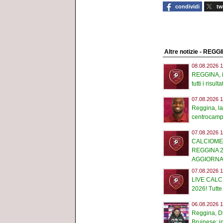
condividi
tw
Altre notizie - REGG
08.08.2026 1
REGGINA, i
tutti i risultat
07.08.2026 1
Reggina, la
centrocampo:
07.08.2026 1
CALCIOME
REGGINA 2
AGGIORN
07.08.2026 1
LIVE CAL
2026! Tutte 
06.08.2026 1
Reggina, Di
Bruinese: in