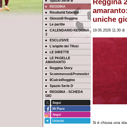
Reggina 25
Spazio Serie B
REGGINA
amaranto: 
Risultati&Tabellini
uniche gi
Giovanili Reggina
Le partite
CALENDARIO REGGINA
19.05.2026 11:30
di
2
ESCLUSIVE
L'angolo dei Tifosi
LE DIRETTE
LE PAGELLE
AMARANTO
Reggina Story
Scommesse&Pronostici
IlCalcioReggino
Spazio Serie D
REGGINA - SCHEDA
GIO
Segui
Mi Piace
Segui
Unisciti
Si è chiusa una sta