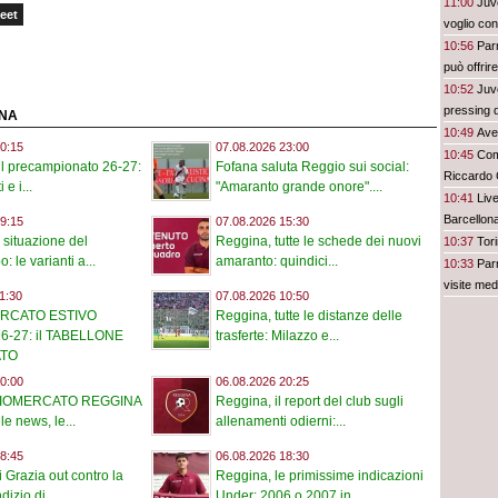
11:00
Juve
eet
voglio con
10:56
Par
può offrir
10:52
Juv
pressing d
INA
10:49
Avel
0:15
07.08.2026 23:00
10:45
Com
l precampionato 26-27:
Fofana saluta Reggio sui social:
Riccardo
i e i...
"Amaranto grande onore"....
10:41
Live
Barcellona 
9:15
07.08.2026 15:30
 situazione del
Reggina, tutte le schede dei nuovi
10:37
Tori
 le varianti a...
amaranto: quindici...
10:33
Parm
visite med
1:30
07.08.2026 10:50
RCATO ESTIVO
Reggina, tutte le distanze delle
6-27: il TABELLONE
trasferte: Milazzo e...
ATO
0:00
06.08.2026 20:25
CIOMERCATO REGGINA
Reggina, il report del club sugli
le news, le...
allenamenti odierni:...
8:45
06.08.2026 18:30
 Grazia out contro la
Reggina, le primissime indicazioni
dizio di...
Under: 2006 o 2007 in...