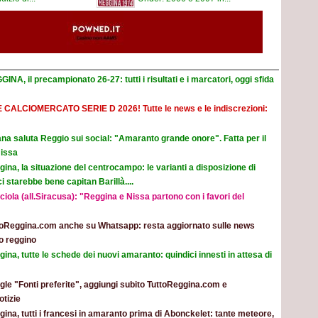
INA, il precampionato 26-27: tutti i risultati e i marcatori, oggi sfida
E CALCIOMERCATO SERIE D 2026! Tutte le news e le indiscrezioni:
na saluta Reggio sui social: "Amaranto grande onore". Fatta per il
Nissa
ina, la situazione del centrocampo: le varianti a disposizione di
 starebbe bene capitan Barillà....
iola (all.Siracusa): "Reggina e Nissa partono con i favori del
toReggina.com anche su Whatsapp: resta aggiornato sulle news
o reggino
ina, tutte le schede dei nuovi amaranto: quindici innesti in attesa di
le "Fonti preferite", aggiungi subito TuttoReggina.com e
otizie
ina, tutti i francesi in amaranto prima di Abonckelet: tante meteore,