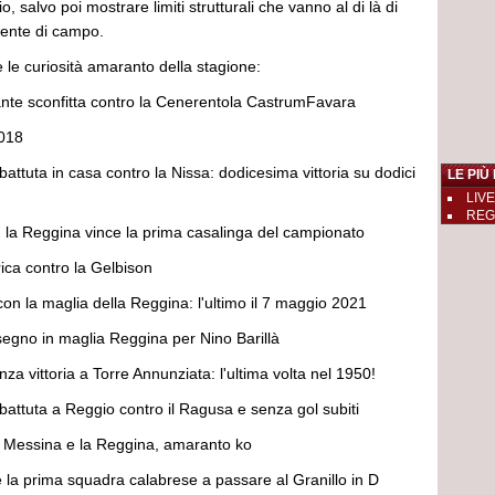
 salvo poi mostrare limiti strutturali che vanno al di là di
ente di campo.
 le curiosità amaranto della stagione:
nte sconfitta contro la Cenerentola CastrumFavara
2018
ttuta in casa contro la Nissa: dodicesima vittoria su dodici
LE PIÙ
LIVE
REGGI
, la Reggina vince la prima casalinga del campionato
rica contro la Gelbison
con la maglia della Reggina: l'ultimo il 7 maggio 2021
segno in maglia Reggina per Nino Barillà
a vittoria a Torre Annunziata: l'ultima volta nel 1950!
attuta a Reggio contro il Ragusa e senza gol subiti
a Messina e la Reggina, amaranto ko
 la prima squadra calabrese a passare al Granillo in D