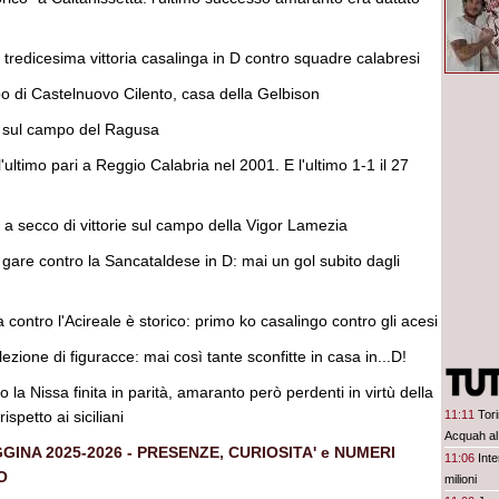
tredicesima vittoria casalinga in D contro squadre calabresi
 di Castelnuovo Cilento, casa della Gelbison
 sul campo del Ragusa
ultimo pari a Reggio Calabria nel 2001. E l'ultimo 1-1 il 27
a secco di vittorie sul campo della Vigor Lamezia
ei gare contro la Sancataldese in D: mai un gol subito dagli
a contro l'Acireale è storico: primo ko casalingo contro gli acesi
ezione di figuracce: mai così tante sconfitte in casa in...D!
o la Nissa finita in parità, amaranto però perdenti in virtù della
ispetto ai siciliani
11:11
Tori
Acquah al
GGINA 2025-2026 - PRESENZE, CURIOSITA' e NUMERI
11:06
Inte
O
milioni