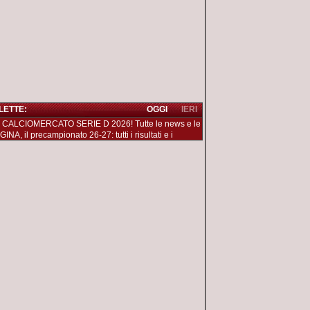
 LETTE:
OGGI
IERI
 CALCIOMERCATO SERIE D 2026! Tutte le news e le
NA, il precampionato 26-27: tutti i risultati e i