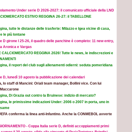
olamento Under serie D 2026-2027: il comunicato ufficiale della LND
CIOMERCATO ESTIVO REGGINA 26-27: il TABELLONE
ina, tutte le distanze delle trasferte: Milazzo e Igea vicine di casa,
e le più lontane
e D girone I 25-26, il quadro delle panchine è completo: 11 new entry,
na Aronica e Vargas
E CALCIOMERCATO REGGINA 2026! Tutte le news, le indiscrezioni e
ORNAMENTI
ina, il report del club sugli allenamenti odierni: seduta pomeridiana
e D, lunedì 10 agosto la pubblicazione dei calendari
ia, lo staff di Mancini: Oriali team manager, Bollini vice. Con lui
e Maccarone
ina, Di Grazia out contro la Bruinese: indizio di mercato?
ina, le primissime indicazioni Under: 2006 o 2007 in porta, uno in
 esame
UEFA conferma la linea anti-Infantino. Anche la CONMEBOL avverte
IORNAMENTO - Coppa Italia serie D, definiti accoppiamenti primi