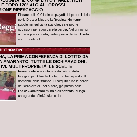
REGGINA, IL COMMENTO FINALE: RETI
E DOPO 120', AI GIALLOROSSI
USIONE RIPESCAGGIO
Finisce sullo 0-0 la finale playoff del girone I della
serie D tra la Nissa e la Reggina. Nei tempi
supplementari tanta stanchezza e poche
occasioni per sbloccare la partita. Nel primo non
accade proprio nulla, nella ripresa dentro Barillà
oper Laaribi, al...
REGGINALIVE
NA, LA PRIMA CONFERENZA DI LOTITO DA
N AMARANTO, TUTTE LE DICHIARAZIONI:
IVI, MULTIPROPRIETÀ, LE SCELTE
Prima conferenza stampa da patron della
Reggina per Claudio Lotito, che ha risposto alle
domande della stampa. Di seguito tutte le parole
del senatore di Forza Italia, già patron della
Lazio: Cannizzaro mi ha stolkerizzato, ci lega
una grande affinità, siamo due...