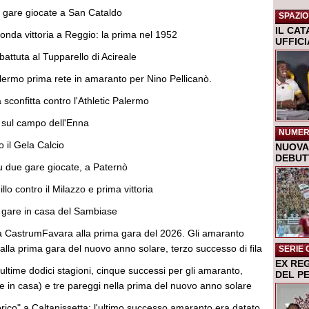
re gare giocate a San Cataldo
SPAZIO
IL CA
conda vittoria a Reggio: la prima nel 1952
UFFIC
attuta al Tupparello di Acireale
alermo prima rete in amaranto per Nino Pellicanò.
 sconfitta contro l'Athletic Palermo
sul campo dell'Enna
NUMER
o il Gela Calcio
NUOVA 
DEBUTT
su due gare giocate, a Paternò
llo contro il Milazzo e prima vittoria
e gare in casa del Sambiase
a CastrumFavara alla prima gara del 2026. Gli amaranto
a alla prima gara del nuovo anno solare, terzo successo di fila
SERIE 
EX RE
ultime dodici stagioni, cinque successi per gli amaranto,
DEL P
tre in casa) e tre pareggi nella prima del nuovo anno solare
rico" a Caltanissetta: l'ultimo successo amaranto era datato