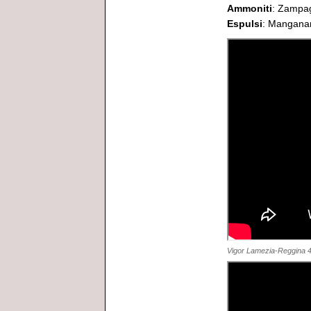
Ammoniti
: Zampag
Espulsi
: Manganar
Vigor Lamezia-Reggina 4-0