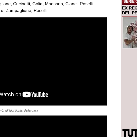
SERIE 
lione, Cucinotti, Golia, Maesano, Cianci, Roselli
EX RE
o, Zampaglione, Roselli
DEL P
, gli highlights della gara