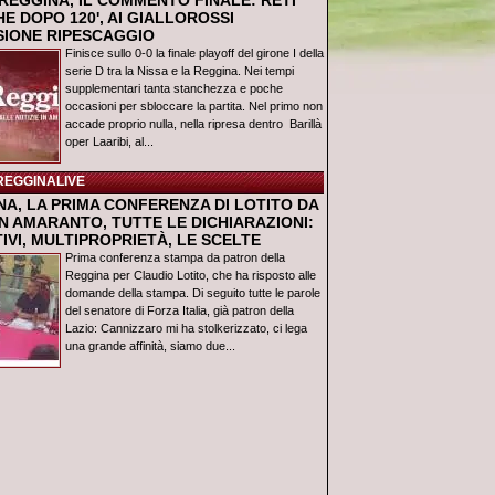
REGGINA, IL COMMENTO FINALE: RETI
E DOPO 120', AI GIALLOROSSI
USIONE RIPESCAGGIO
Finisce sullo 0-0 la finale playoff del girone I della
serie D tra la Nissa e la Reggina. Nei tempi
supplementari tanta stanchezza e poche
occasioni per sbloccare la partita. Nel primo non
accade proprio nulla, nella ripresa dentro Barillà
oper Laaribi, al...
REGGINALIVE
NA, LA PRIMA CONFERENZA DI LOTITO DA
N AMARANTO, TUTTE LE DICHIARAZIONI:
IVI, MULTIPROPRIETÀ, LE SCELTE
Prima conferenza stampa da patron della
Reggina per Claudio Lotito, che ha risposto alle
domande della stampa. Di seguito tutte le parole
del senatore di Forza Italia, già patron della
Lazio: Cannizzaro mi ha stolkerizzato, ci lega
una grande affinità, siamo due...