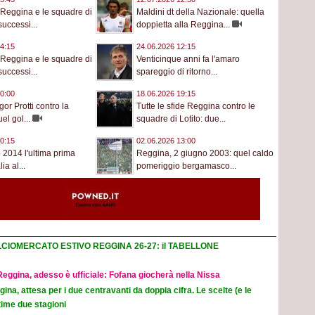
a Reggina e le squadre di
Maldini dt della Nazionale: quella
successi...
doppietta alla Reggina...
4:15
24.06.2026 12:15
a Reggina e le squadre di
Venticinque anni fa l'amaro
successi...
spareggio di ritorno...
0:00
18.06.2026 19:15
Igor Protti contro la
Tutte le sfide Reggina contro le
el gol...
squadre di Lotito: due...
0:15
02.06.2026 13:00
o 2014 l'ultima prima
Reggina, 2 giugno 2003: quel caldo
lia al...
pomeriggio bergamasco...
CIOMERCATO ESTIVO REGGINA 26-27: il TABELLONE
eggina, adesso è ufficiale: Fofana giocherà nella Nissa
ina, attesa per i due centravanti da doppia cifra. Le scelte (e le
time due stagioni