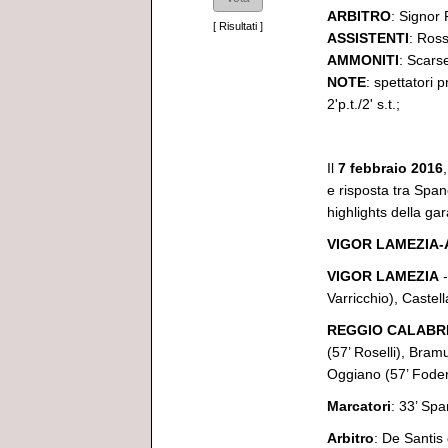
ARBITRO
: Signor
[
Risultati
]
ASSISTENTI
: Ross
AMMONITI
: Scars
NOTE
: spettatori 
2'p.t./2' s.t.;
*********
Il
7 febbraio 2016
e risposta tra Spanò
highlights della gar
VIGOR LAMEZIA-
VIGOR LAMEZIA
-
Varricchio), Castell
REGGIO CALABR
(57’ Roselli), Bra
Oggiano (57’ Fode
Marcatori
: 33’ Spa
Arbitro
: De Santis