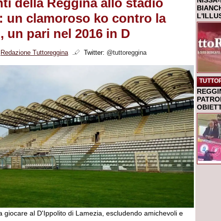
ti della Reggina allo stadio
NISSA-
BIANCH
o: un clamoroso ko contro la
L'ILL
, un pari nel 2016 in D
i
Redazione Tuttoreggina
Twitter:
@tuttoreggina
TUTTO
REGGI
PATRO
OBIETT
a giocare al D'Ippolito di Lamezia, escludendo amichevoli e