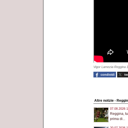
Vigor Lamezia-Reggina 1-1
condividi
tw
Altre notizie - Reggi
07.08.2026 1
Reggina, tut
prima di...
20.07.2026 1