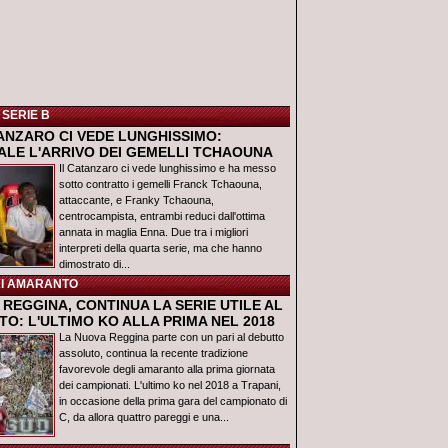
 SERIE B
TANZARO CI VEDE LUNGHISSIMO:
IALE L'ARRIVO DEI GEMELLI TCHAOUNA
Il Catanzaro ci vede lunghissimo e ha messo
sotto contratto i gemelli Franck Tchaouna,
attaccante, e Franky Tchaouna,
centrocampista, entrambi reduci dall'ottima
annata in maglia Enna. Due tra i migliori
interpreti della quarta serie, ma che hanno
dimostrato di...
I AMARANTO
REGGINA, CONTINUA LA SERIE UTILE AL
O: L'ULTIMO KO ALLA PRIMA NEL 2018
La Nuova Reggina parte con un pari al debutto
assoluto, continua la recente tradizione
favorevole degli amaranto alla prima giornata
dei campionati. L'ultimo ko nel 2018 a Trapani,
in occasione della prima gara del campionato di
C, da allora quattro pareggi e una...