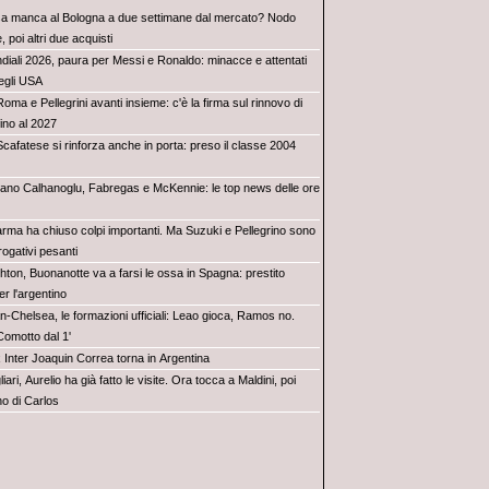
a manca al Bologna a due settimane dal mercato? Nodo
, poi altri due acquisti
diali 2026, paura per Messi e Ronaldo: minacce e attentati
egli USA
a e Pellegrini avanti insieme: c'è la firma sul rinnovo di
fino al 2027
Scafatese si rinforza anche in porta: preso il classe 2004
lano Calhanoglu, Fabregas e McKennie: le top news delle ore
Parma ha chiuso colpi importanti. Ma Suzuki e Pellegrino sono
rogativi pesanti
hton, Buonanotte va a farsi le ossa in Spagna: prestito
er l'argentino
n-Chelsea, le formazioni ufficiali: Leao gioca, Ramos no.
Comotto dal 1'
x Inter Joaquin Correa torna in Argentina
iari, Aurelio ha già fatto le visite. Ora tocca a Maldini, poi
rno di Carlos