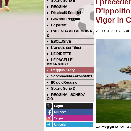
I preceden
Spazio Serie B
REGGINA
D'Ippolit
Risultati&Tabellini
Vigor in C
Giovanili Reggina
Le partite
CALENDARIO REGGINA
21.03.2025 18:15
d
2
ESCLUSIVE
L'angolo dei Tifosi
LE DIRETTE
LE PAGELLE
AMARANTO
Reggina Story
Scommesse&Pronostici
IlCalcioReggino
Spazio Serie D
REGGINA - SCHEDA
GIO
Segui
Mi Piace
Segui
Unisciti
La
Reggina
torna 