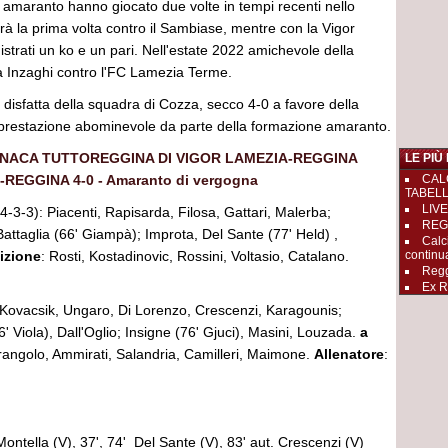
 amaranto hanno giocato due volte in tempi recenti nello
rà la prima volta contro il Sambiase, mentre con la Vigor
trati un ko e un pari. Nell'estate 2022 amichevole della
 Inzaghi contro l'FC Lamezia Terme.
, disfatta della squadra di Cozza, secco 4-0 a favore della
prestazione abominevole da parte della formazione amaranto.
ONACA TUTTOREGGINA DI VIGOR LAMEZIA-REGGINA
LE PIÙ
-REGGINA 4-0 - Amaranto di vergogna
CAL
TABEL
LIVE
4-3-3): Piacenti, Rapisarda, Filosa, Gattari, Malerba;
REGGI
Battaglia (66' Giampà); Improta, Del Sante (77' Held) ,
Calc
izione
: Rosti, Kostadinovic, Rossini, Voltasio, Catalano.
continu
Regg
Ex R
 Kovacsik, Ungaro, Di Lorenzo, Crescenzi, Karagounis;
6' Viola), Dall'Oglio; Insigne (76' Gjuci), Masini, Louzada.
a
rangolo, Ammirati, Salandria, Camilleri, Maimone.
Allenatore
:
 Montella (V), 37', 74' Del Sante (V), 83' aut. Crescenzi (V)