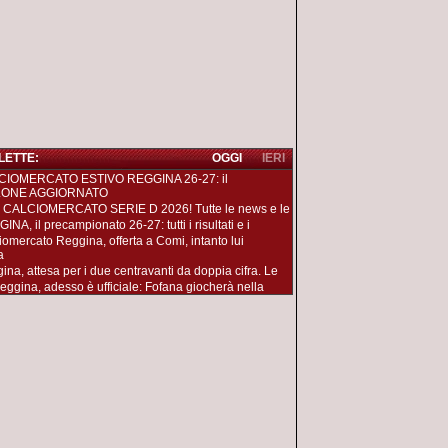
 LETTE:
OGGI
IERI
CIOMERCATO ESTIVO REGGINA 26-27: il
LONE AGGIORNATO
 CALCIOMERCATO SERIE D 2026! Tutte le news e le
NA, il precampionato 26-27: tutti i risultati e i
iomercato Reggina, offerta a Comi, intanto lui
a
ina, attesa per i due centravanti da doppia cifra. Le
eggina, adesso è ufficiale: Fofana giocherà nella