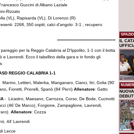
 Francesco Guccini di Albano Laziale
ini-Rizzato
ella (VL), Rapisarda (VL), Di Lorenzo (R)
presenti: 2268, 350 ospiti; calci d'angolo: 3-1 ; recupero:
SPAZIO
******************************
IL CA
UFFIC
, pareggio per la Reggio Calabria al D'Ippolito, 1-1 con il botta
 e Lavrendi. Ecco il tabellino della gara e in fondo gli
a:
ASD REGGIO CALABRIA 1-1
 Marino, Lettieri, Malerba, Manganaro, Cianci, Itri, Golia (90’
NUMER
ano, Fioretti, Priorelli, Spanò (84’ Perri)
Allenatore
: Gatto
NUOVA 
DEBUTT
IA
- Licastro, Maesano, Carrozza, Corso, De Bode, Cucinotti
mucci (46’ De Marco), Forgione, Zampaglione, Lavrendi,
raro).
Allenatore
: Cozza
nò, 44’ Lavrendi
 di Lecce