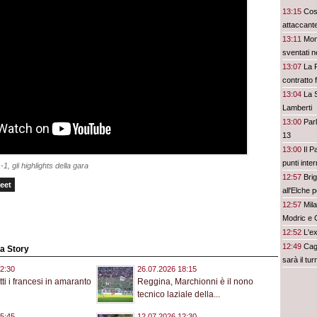
13:15
Cos
attaccante
13:11
Mon
sventati n
13:07
La Rom
contratto 
13:04
La 
Lamberti
13:00
Par
13
13:00
Il 
punti inter
, gli highlights della gara
12:57
Brig
eet
all'Elche p
12:57
Mila
Modric e 
12:52
L'e
12:49
Cagl
na Story
sarà il tu
2:30
26.07.2026 18:15
ti i francesi in amaranto
Reggina, Marchionni è il nono
tecnico laziale della...
5:45
12.07.2026 12:30