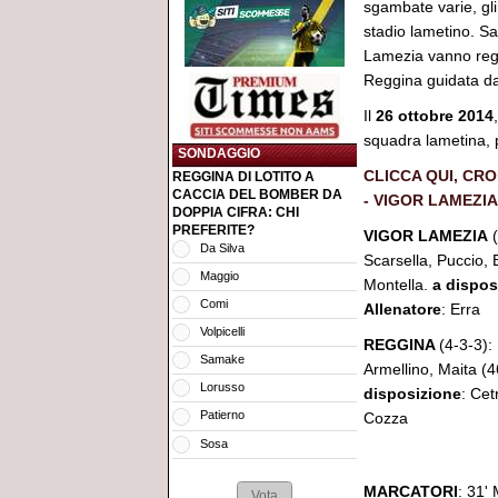
sgambate varie, gli
stadio lametino. Sa
Lamezia vanno regis
Reggina guidata da
Il
26 ottobre 2014
squadra lametina, 
SONDAGGIO
CLICCA QUI, CR
REGGINA DI LOTITO A
CACCIA DEL BOMBER DA
- VIGOR LAMEZIA
DOPPIA CIFRA: CHI
PREFERITE?
VIGOR LAMEZIA
(
Da Silva
Scarsella, Puccio, 
Maggio
Montella.
a dispos
Comi
Allenatore
: Erra
Volpicelli
REGGINA
(4-3-3):
Samake
Armellino, Maita (4
Lorusso
disposizione
: Cet
Patierno
Cozza
Sosa
MARCATORI
: 31'