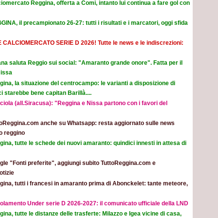
iomercato Reggina, offerta a Comi, intanto lui continua a fare gol con
INA, il precampionato 26-27: tutti i risultati e i marcatori, oggi sfida
E CALCIOMERCATO SERIE D 2026! Tutte le news e le indiscrezioni:
na saluta Reggio sui social: "Amaranto grande onore". Fatta per il
Nissa
ina, la situazione del centrocampo: le varianti a disposizione di
 starebbe bene capitan Barillà....
iola (all.Siracusa): "Reggina e Nissa partono con i favori del
toReggina.com anche su Whatsapp: resta aggiornato sulle news
o reggino
ina, tutte le schede dei nuovi amaranto: quindici innesti in attesa di
le "Fonti preferite", aggiungi subito TuttoReggina.com e
otizie
ina, tutti i francesi in amaranto prima di Abonckelet: tante meteore,
olamento Under serie D 2026-2027: il comunicato ufficiale della LND
ina, tutte le distanze delle trasferte: Milazzo e Igea vicine di casa,