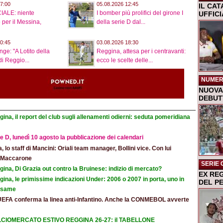
7:00
05.08.2026 12:45
IL CA
IALE: niente
I bomber più prolifici del girone I
UFFIC
 per il Messina,
della serie D dal...
0:45
03.08.2026 18:30
nge: "A Lotito della
Reggina, attesa per i centravanti:
i Reggio...
ecco le scelte delle...
NUMER
NUOVA 
DEBUTT
ina, il report del club sugli allenamenti odierni: seduta pomeridiana
e D, lunedì 10 agosto la pubblicazione dei calendari
ia, lo staff di Mancini: Oriali team manager, Bollini vice. Con lui
e Maccarone
SERIE 
ina, Di Grazia out contro la Bruinese: indizio di mercato?
EX RE
ina, le primissime indicazioni Under: 2006 o 2007 in porta, uno in
DEL P
 esame
UEFA conferma la linea anti-Infantino. Anche la CONMEBOL avverte
CIOMERCATO ESTIVO REGGINA 26-27: il TABELLONE