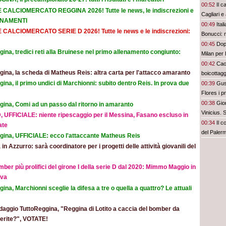
00:52
Il c
E CALCIOMERCATO REGGINA 2026! Tutte le news, le indiscrezioni e
Cagliari e
ORNAMENTI
00:49
Ital
E CALCIOMERCATO SERIE D 2026! Tutte le news e le indiscrezioni:
Bonucci: 
00:45
Dopo
ina, tredici reti alla Bruinese nel primo allenamento congiunto:
Milan per 
00:42
Cao
ina, la scheda di Matheus Reis: altra carta per l'attacco amaranto
boicottagg
ina, il primo undici di Marchionni: subito dentro Reis. In prova due
00:39
Gus
Flores i p
bel colpo”
00:38
Gior
gina, Comi ad un passo dal ritorno in amaranto
Vinicius.
, UFFICIALE: niente ripescaggio per il Messina, Fasano escluso in
00:34
Il c
ate
del Paler
gina, UFFICIALE: ecco l'attaccante Matheus Reis
 in Azzurro: sarà coordinatore per i progetti delle attività giovanili del
mber più prolifici del girone I della serie D dal 2020: Mimmo Maggio in
ova
ina, Marchionni sceglie la difesa a tre o quella a quattro? Le attuali
aggio TuttoReggina, "Reggina di Lotito a caccia del bomber da
eferite?", VOTATE!