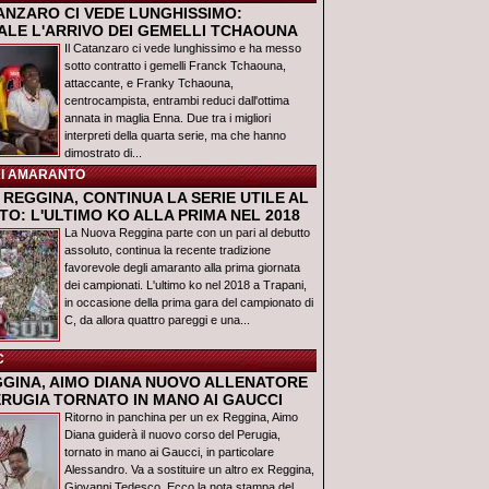
TANZARO CI VEDE LUNGHISSIMO:
IALE L'ARRIVO DEI GEMELLI TCHAOUNA
Il Catanzaro ci vede lunghissimo e ha messo
sotto contratto i gemelli Franck Tchaouna,
attaccante, e Franky Tchaouna,
centrocampista, entrambi reduci dall'ottima
annata in maglia Enna. Due tra i migliori
interpreti della quarta serie, ma che hanno
dimostrato di...
I AMARANTO
REGGINA, CONTINUA LA SERIE UTILE AL
O: L'ULTIMO KO ALLA PRIMA NEL 2018
La Nuova Reggina parte con un pari al debutto
assoluto, continua la recente tradizione
favorevole degli amaranto alla prima giornata
dei campionati. L'ultimo ko nel 2018 a Trapani,
in occasione della prima gara del campionato di
C, da allora quattro pareggi e una...
C
GGINA, AIMO DIANA NUOVO ALLENATORE
ERUGIA TORNATO IN MANO AI GAUCCI
Ritorno in panchina per un ex Reggina, Aimo
Diana guiderà il nuovo corso del Perugia,
tornato in mano ai Gaucci, in particolare
Alessandro. Va a sostituire un altro ex Reggina,
Giovanni Tedesco. Ecco la nota stampa del