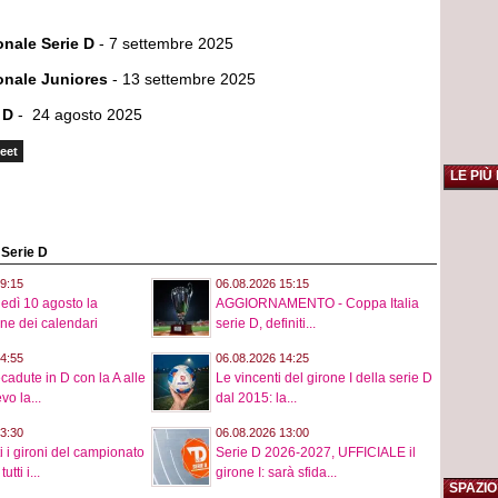
nale Serie D
- 7 settembre 2025
nale Juniores
- 13 settembre 2025
 D
- 24 agosto 2025
eet
LE PIÙ
o Serie D
9:15
06.08.2026 15:15
nedì 10 agosto la
AGGIORNAMENTO - Coppa Italia
ne dei calendari
serie D, definiti...
4:55
06.08.2026 14:25
cadute in D con la A alle
Le vincenti del girone I della serie D
vo la...
dal 2015: la...
3:30
06.08.2026 13:00
ti i gironi del campionato
Serie D 2026-2027, UFFICIALE il
tti i...
girone I: sarà sfida...
SPAZIO