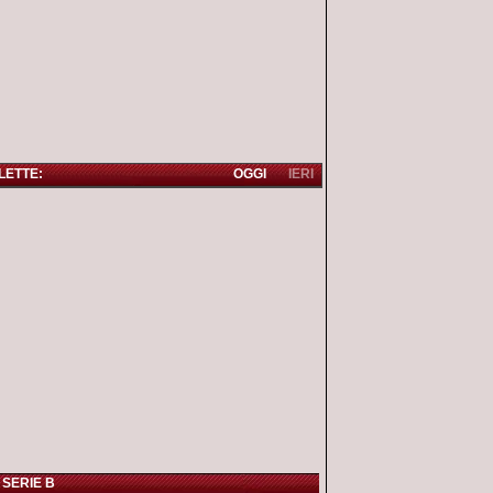
 LETTE:
OGGI
IERI
 SERIE B