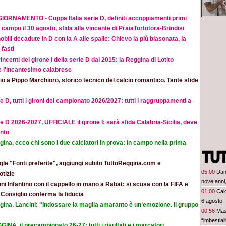
IORNAMENTO - Coppa Italia serie D, definiti accoppiamenti primi
 campo il 30 agosto, sfida alla vincente di PraiaTortotora-Brindisi
obili decadute in D con la A alle spalle: Chievo la più blasonata, la
fasti
incenti del girone I della serie D dal 2015: la Reggina di Lotito
e l'incantesimo calabrese
o a Pippo Marchioro, storico tecnico del calcio romantico. Tante sfide
e D, tutti i gironi del campionato 2026/2027: tutti i raggruppamenti a
e D 2026-2027, UFFICIALE il girone I: sarà sfida Calabria-Sicilia, deve
nto
ina, ecco chi sono i due calciatori in prova: in campo nella prima
le "Fonti preferite", aggiungi subito TuttoReggina.com e
05:00
Dan
otizie
nove anni,
ni Infantino con il cappello in mano a Rabat: si scusa con la FIFA e
01:00
Calc
l Consiglio conferma la fiducia
6 agosto
gina, Lancini: "Indossare la maglia amaranto è un’emozione. Il gruppo
00:56
Mas
“imbestia
INA, il precampionato 26-27: tutti i risultati e i marcatori