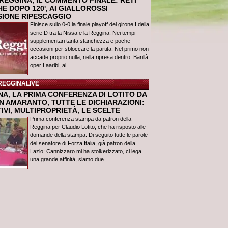
REGGINA, IL COMMENTO FINALE: RETI
E DOPO 120', AI GIALLOROSSI
USIONE RIPESCAGGIO
Finisce sullo 0-0 la finale playoff del girone I della
serie D tra la Nissa e la Reggina. Nei tempi
supplementari tanta stanchezza e poche
occasioni per sbloccare la partita. Nel primo non
accade proprio nulla, nella ripresa dentro Barillà
oper Laaribi, al...
REGGINALIVE
NA, LA PRIMA CONFERENZA DI LOTITO DA
N AMARANTO, TUTTE LE DICHIARAZIONI:
IVI, MULTIPROPRIETÀ, LE SCELTE
Prima conferenza stampa da patron della
Reggina per Claudio Lotito, che ha risposto alle
domande della stampa. Di seguito tutte le parole
del senatore di Forza Italia, già patron della
Lazio: Cannizzaro mi ha stolkerizzato, ci lega
una grande affinità, siamo due...