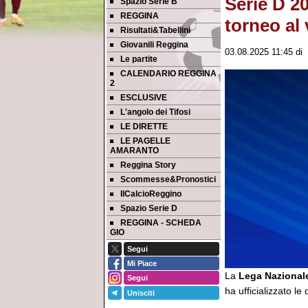
Serie D 20
Spazio Serie B
REGGINA
torneo al 
Risultati&Tabellini
Giovanili Reggina
03.08.2025 11:45
di
Le partite
CALENDARIO REGGINA
2
ESCLUSIVE
L'angolo dei Tifosi
LE DIRETTE
LE PAGELLE
AMARANTO
Reggina Story
Scommesse&Pronostici
IlCalcioReggino
Spazio Serie D
REGGINA - SCHEDA
GIO
Segui
Mi Piace
La
Lega Nazionale
Segui
ha ufficializzato le 
Unisciti