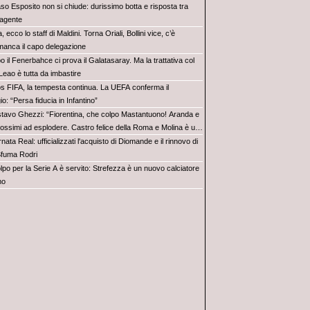
aso Esposito non si chiude: durissimo botta e risposta tra
 agente
ia, ecco lo staff di Maldini. Torna Oriali, Bollini vice, c’è
manca il capo delegazione
 il Fenerbahce ci prova il Galatasaray. Ma la trattativa col
Leao è tutta da imbastire
s FIFA, la tempesta continua. La UEFA conferma il
io: “Persa fiducia in Infantino”
tavo Ghezzi: “Fiorentina, che colpo Mastantuono! Aranda e
rossimi ad esplodere. Castro felice della Roma e Molina è un
nata Real: ufficializzati l'acquisto di Diomande e il rinnovo di
 Sfuma Rodri
olpo per la Serie A è servito: Strefezza è un nuovo calciatore
mo