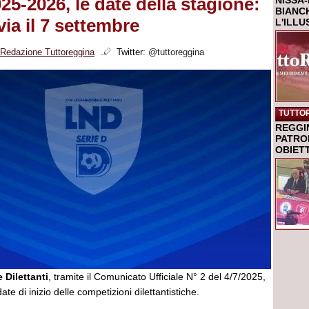
25-2026, le date della stagione:
NISSA-
BIANCH
via il 7 settembre
L'ILL
Redazione Tuttoreggina
Twitter:
@tuttoreggina
TUTTO
REGGI
PATRO
OBIETT
 Dilettanti
, tramite il Comunicato Ufficiale N° 2 del 4/7/2025,
date di inizio delle competizioni dilettantistiche.