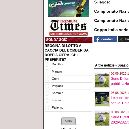
Si legge:
Campionato Nazio
Campionato Nazio
Coppa Italia serie
condividi
tw
SONDAGGIO
REGGINA DI LOTITO A
CACCIA DEL BOMBER DA
DOPPIA CIFRA: CHI
PREFERITE?
Da Silva
Altre notizie - Spazi
Maggio
06.08.2026 1
Serie D, lu
Comi
pubblicazio
Volpicelli
06.08.2026 1
Samake
Le nobili de
Lorusso
spalle: Chie
Patierno
06.08.2026 1
Serie D, tut
2026/2027: tu