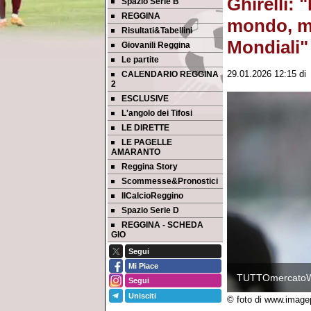
Ghirelli: 
Spazio Serie B
REGGINA
mondo, men
Risultati&Tabellini
Mondiali"
Giovanili Reggina
Le partite
CALENDARIO REGGINA
29.01.2026 12:15
d
2
ESCLUSIVE
L'angolo dei Tifosi
LE DIRETTE
LE PAGELLE
AMARANTO
Reggina Story
Scommesse&Pronostici
IlCalcioReggino
Spazio Serie D
REGGINA - SCHEDA
GIO
Segui
Mi Piace
TUTTOmercato
Segui
Unisciti
© foto di www.image