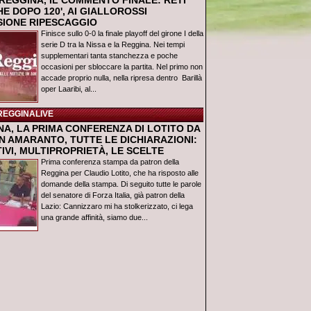
REGGINA, IL COMMENTO FINALE: RETI
E DOPO 120', AI GIALLOROSSI
USIONE RIPESCAGGIO
Finisce sullo 0-0 la finale playoff del girone I della
serie D tra la Nissa e la Reggina. Nei tempi
supplementari tanta stanchezza e poche
occasioni per sbloccare la partita. Nel primo non
accade proprio nulla, nella ripresa dentro Barillà
oper Laaribi, al...
REGGINALIVE
NA, LA PRIMA CONFERENZA DI LOTITO DA
N AMARANTO, TUTTE LE DICHIARAZIONI:
IVI, MULTIPROPRIETÀ, LE SCELTE
Prima conferenza stampa da patron della
Reggina per Claudio Lotito, che ha risposto alle
domande della stampa. Di seguito tutte le parole
del senatore di Forza Italia, già patron della
Lazio: Cannizzaro mi ha stolkerizzato, ci lega
una grande affinità, siamo due...