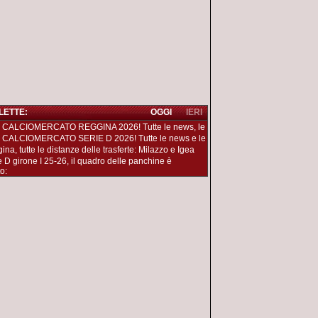
 LETTE:
OGGI
IERI
 CALCIOMERCATO REGGINA 2026! Tutte le news, le
 CALCIOMERCATO SERIE D 2026! Tutte le news e le
na, tutte le distanze delle trasferte: Milazzo e Igea
e D girone I 25-26, il quadro delle panchine è
o: