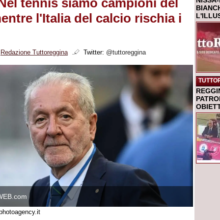
"Nel tennis siamo campioni del
NISSA-
BIANCH
tre l'Italia del calcio rischia i
L'ILL
i
Redazione Tuttoreggina
Twitter:
@tuttoreggina
TUTTO
REGGI
PATRO
OBIETT
WEB.com
photoagency.it