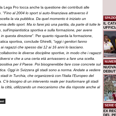
la Lega Pro tocca anche la questione dei contributi alle
. "
Fino al 2004 lo sport si auto-finanziava attraverso il
SPAZIO
è scelta la via pubblica. Da quel momento è iniziato un
IL CA
ia dello sport. Ma io farei più una partita, da parte di tutte le
UFFIC
, sull'impiantistica sportiva e sulla formazione, per avere
 in questa direzione
". Per quanto riguarda la formazione,
ratica sportiva, conclude Ghirelli,
"oggi i genitori fanno
 ai ragazzi che spesso dai 12 ai 16 anni lo lasciano.
llaborino le diverse discipline sportive, in modo che i ragazzi
versi e che a una certa età arrivassero a fare una scelta.
NUMER
ositiva per il Paese. Poi bisognerebbe fare cose concrete sul
NUOVA 
stica. Oggi in Svizzera gli stadi sono a norma. Andate a vedere
DEBUTT
stadi in Turchia, che organizzerà con l'Italia l'Europeo del
. C'è bisogno di un intervento reale per trasformare gli stadi
er la città, utilizzando un meccanismo che dia risposte anche al
eet
SERIE 
EX RE
DEL P