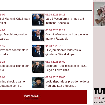
A
9:00
06.08.2026 18:15
aff di Mancini: Oriali team
La UEFA conferma la linea anti-
lini...
Infantino. Anche la...
4:00
06.08.2026 11:15
po Marchioro, storico
Gianni Infantino con il cappello in
calcio...
mano a Rabat: si...
4:15
04.08.2026 21:15
urro: sarà coordinatore
FIFA, presidente federcalcio
i delle...
giordana: "Ricattato per...
9:15
03.08.2026 15:00
hiede aiuto a Trump per
Bisignani: "Lotito isolato in FIGC,
la...
Lega e Forza Italia....
8:00
01.08.2026 15:00
antino shock: quanto
Lotito risponde al presidente della
dagnato con il...
Regione Lazio Rocca:...
11:44
Cat
anche la