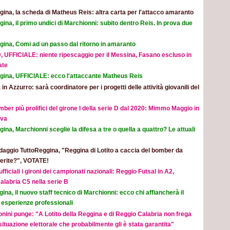
ina, la scheda di Matheus Reis: altra carta per l'attacco amaranto
ina, il primo undici di Marchionni: subito dentro Reis. In prova due
gina, Comi ad un passo dal ritorno in amaranto
, UFFICIALE: niente ripescaggio per il Messina, Fasano escluso in
ate
gina, UFFICIALE: ecco l'attaccante Matheus Reis
 in Azzurro: sarà coordinatore per i progetti delle attività giovanili del
mber più prolifici del girone I della serie D dal 2020: Mimmo Maggio in
ova
ina, Marchionni sceglie la difesa a tre o quella a quattro? Le attuali
aggio TuttoReggina, "Reggina di Lotito a caccia del bomber da
eferite?", VOTATE!
ufficiali i gironi dei campionati nazionali: Reggio Futsal in A2,
alabria C5 nella serie B
ina, il nuovo staff tecnico di Marchionni: ecco chi affiancherà il
 esperienze professionali
nini punge: "A Lotito della Reggina e di Reggio Calabria non frega
 situazione elettorale che probabilmente gli è stata garantita"