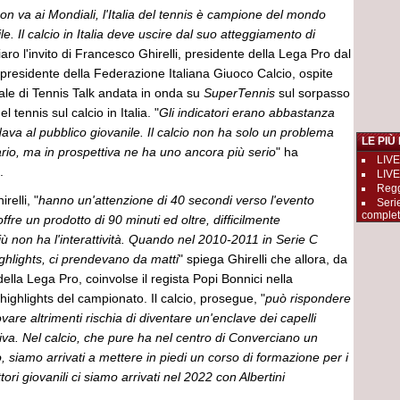
 non va ai Mondiali, l'Italia del tennis è campione del mondo
e. Il calcio in Italia deve uscire dal suo atteggiamento di
iaro l'invito di Francesco Ghirelli, presidente della Lega Pro dal
presidente della Federazione Italiana Giuoco Calcio, ospite
ale di Tennis Talk andata in onda su
SuperTennis
sul sorpasso
el tennis sul calcio in Italia. "
Gli indicatori erano abbastanza
dava al pubblico giovanile. Il calcio non ha solo un problema
LE PIÙ
rio, ma in prospettiva ne ha uno ancora più serio
" ha
LIVE
.
LIVE
Reggi
relli, "
hanno un'attenzione di 40 secondi verso l'evento
Seri
complet
 offre un prodotto di 90 minuti ed oltre, difficilmente
iù non ha l'interattività. Quando nel 2010-2011 in Serie C
ghlights, ci prendevano da matti
" spiega Ghirelli che allora, da
della Lega Pro, coinvolse il regista Popi Bonnici nella
 highlights del campionato. Il calcio, prosegue, "
può rispondere
vare altrimenti rischia di diventare un'enclave dei capelli
tiva. Nel calcio, che pure ha nel centro di Converciano un
o, siamo arrivati a mettere in piedi un corso di formazione per i
tori giovanili ci siamo arrivati nel 2022 con Albertini