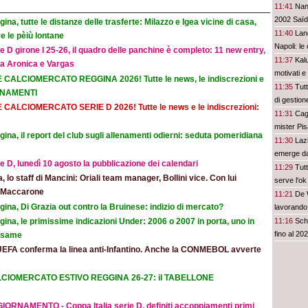
11:41
Nant
2002 Saï
ina, tutte le distanze delle trasferte: Milazzo e Igea vicine di casa,
11:40
Lang
e le pèiù lontane
Napoli: le 
e D girone I 25-26, il quadro delle panchine è completo: 11 new entry,
11:37
Kal
na Aronica e Vargas
motivati e
E CALCIOMERCATO REGGINA 2026! Tutte le news, le indiscrezioni e
11:35
Tutt
ORNAMENTI
di gestion
E CALCIOMERCATO SERIE D 2026! Tutte le news e le indiscrezioni:
11:31
Cagl
mister Pi
ina, il report del club sugli allenamenti odierni: seduta pomeridiana
11:30
Laz
emerge dai
e D, lunedì 10 agosto la pubblicazione dei calendari
11:29
Tutt
ia, lo staff di Mancini: Oriali team manager, Bollini vice. Con lui
serve l'o
e Maccarone
11:21
De W
ina, Di Grazia out contro la Bruinese: indizio di mercato?
lavorando
ina, le primissime indicazioni Under: 2006 o 2007 in porta, uno in
11:16
Sch
fino al 20
 esame
UEFA conferma la linea anti-Infantino. Anche la CONMEBOL avverte
CIOMERCATO ESTIVO REGGINA 26-27: il TABELLONE
IORNAMENTO - Coppa Italia serie D, definiti accoppiamenti primi