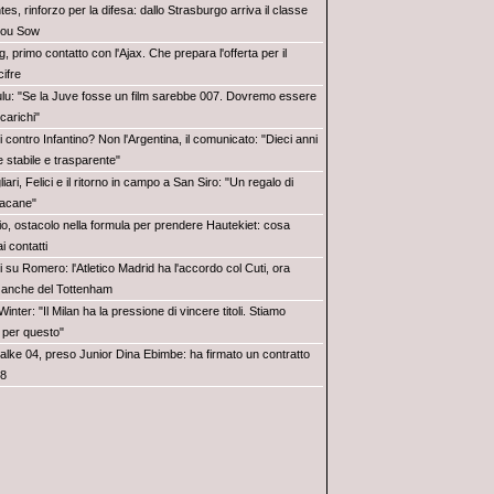
es, rinforzo per la difesa: dallo Strasburgo arriva il classe
dou Sow
, primo contatto con l'Ajax. Che prepara l'offerta per il
cifre
ulu: "Se la Juve fosse un film sarebbe 007. Dovremo essere
 carichi"
i contro Infantino? Non l'Argentina, il comunicato: "Dieci anni
e stabile e trasparente"
iari, Felici e il ritorno in campo a San Siro: "Un regalo di
sacane"
io, ostacolo nella formula per prendere Hautekiet: cosa
 contatti
i su Romero: l'Atletico Madrid ha l'accordo col Cuti, ora
k anche del Tottenham
inter: "Il Milan ha la pressione di vincere titoli. Stiamo
 per questo"
alke 04, preso Junior Dina Ebimbe: ha firmato un contratto
28