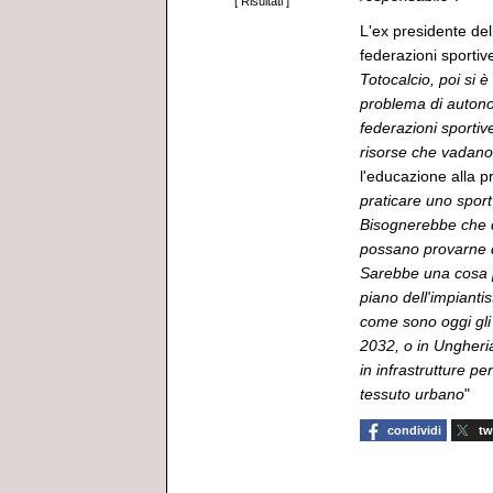
[
Risultati
]
L'ex presidente del
federazioni sportive
Totocalcio, poi si 
problema di autonom
federazioni sportive
risorse che vadano
l'educazione alla p
praticare uno sport
Bisognerebbe che co
possano provarne di
Sarebbe una cosa p
piano dell'impianti
come sono oggi gli 
2032, o in Ungheria
in infrastrutture p
tessuto urbano
"
condividi
tw