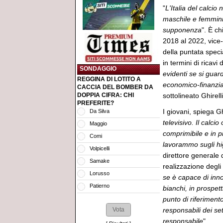
"
L'Italia del calcio
maschile e femminil
supponenza
". È ch
2018 al 2022, vice-
della puntata speci
in termini di ricavi d
SONDAGGIO
evidenti se si guar
REGGINA DI LOTITO A
economico-finanzia
CACCIA DEL BOMBER DA
DOPPIA CIFRA: CHI
sottolineato Ghirelli
PREFERITE?
I giovani, spiega Ghi
Da Silva
televisivo. Il calcio
Maggio
comprimibile e in p
Comi
lavorammo sugli hi
Volpicelli
direttore generale 
Samake
realizzazione degli
Lorusso
se è capace di inno
Patierno
bianchi, in prospet
punto di riferiment
responsabili dei set
responsabile
".