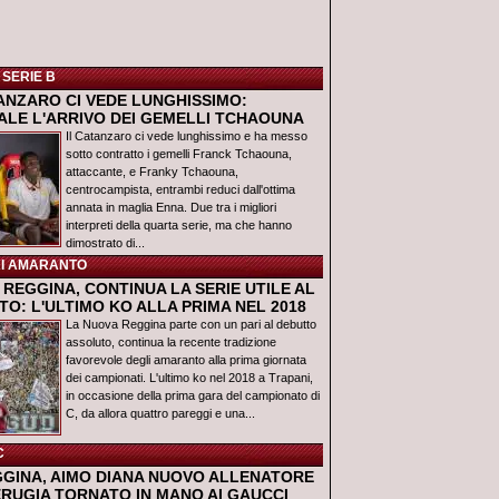
 SERIE B
TANZARO CI VEDE LUNGHISSIMO:
IALE L'ARRIVO DEI GEMELLI TCHAOUNA
Il Catanzaro ci vede lunghissimo e ha messo
sotto contratto i gemelli Franck Tchaouna,
attaccante, e Franky Tchaouna,
centrocampista, entrambi reduci dall'ottima
annata in maglia Enna. Due tra i migliori
interpreti della quarta serie, ma che hanno
dimostrato di...
I AMARANTO
REGGINA, CONTINUA LA SERIE UTILE AL
O: L'ULTIMO KO ALLA PRIMA NEL 2018
La Nuova Reggina parte con un pari al debutto
assoluto, continua la recente tradizione
favorevole degli amaranto alla prima giornata
dei campionati. L'ultimo ko nel 2018 a Trapani,
in occasione della prima gara del campionato di
C, da allora quattro pareggi e una...
C
GGINA, AIMO DIANA NUOVO ALLENATORE
ERUGIA TORNATO IN MANO AI GAUCCI