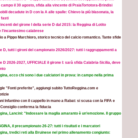
 campo il 30 agosto, sfida alla vincente di PraiaTortotora-Brindisi
obili decadute in D con la A alle spalle: Chievo la più blasonata, la
fasti
incenti del girone I della serie D dal 2015: la Reggina di Lotito
e l'incantesimo calabrese
o a Pippo Marchioro, storico tecnico del calcio romantico. Tante sfide
e D, tutti i gironi del campionato 2026/2027: tutti i raggruppamenti a
e D 2026-2027, UFFICIALE il girone I: sarà sfida Calabria-Sicilia, deve
nto
ina, ecco chi sono i due calciatori in prova: in campo nella prima
le "Fonti preferite", aggiungi subito TuttoReggina.com e
otizie
ni Infantino con il cappello in mano a Rabat: si scusa con la FIFA e
l Consiglio conferma la fiducia
gina, Lancini: "Indossare la maglia amaranto è un’emozione. Il gruppo
INA, il precampionato 26-27: tutti i risultati e i marcatori
ina, tredici reti alla Bruinese nel primo allenamento congiunto: