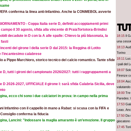
 esame
UEFA conferma la linea anti-Infantino. Anche la CONMEBOL avverte
IORNAMENTO - Coppa Italia serie D, definiti accoppiamenti primi
 campo il 30 agosto, sfida alla vincente di PraiaTortotora-Brindisi
obili decadute in D con la A alle spalle: Chievo la più blasonata, la
18:15
Il 
una cessi
fasti
18:13
Aud
incenti del girone I della serie D dal 2015: la Reggina di Lotito
Torino
e l'incantesimo calabrese
18:11
Luc
o a Pippo Marchioro, storico tecnico del calcio romantico. Tante sfide
i pali del
18:07
Sol
e D, tutti i gironi del campionato 2026/2027: tutti i raggruppamenti a
Firenze c
18:04
Asc
e D 2026-2027, UFFICIALE il girone I: sarà sfida Calabria-Sicilia, deve
valutando 
nto
18:00
Tre 
ina, ecco chi sono i due calciatori in prova: in campo nella prima
Paredes: l
17:53
Gal
ni Infantino con il cappello in mano a Rabat: si scusa con la FIFA e
Leao. Anch
l Consiglio conferma la fiducia
17:50
Da 
gina, Lancini: "Indossare la maglia amaranto è un’emozione. Il gruppo
giocatore 
17:45
Tori