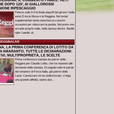
REGGINA, IL COMMENTO FINALE: RETI
E DOPO 120', AI GIALLOROSSI
USIONE RIPESCAGGIO
Finisce sullo 0-0 la finale playoff del girone I della
serie D tra la Nissa e la Reggina. Nei tempi
supplementari tanta stanchezza e poche
occasioni per sbloccare la partita. Nel primo non
accade proprio nulla, nella ripresa dentro Barillà
oper Laaribi, al...
REGGINALIVE
NA, LA PRIMA CONFERENZA DI LOTITO DA
N AMARANTO, TUTTE LE DICHIARAZIONI:
IVI, MULTIPROPRIETÀ, LE SCELTE
Prima conferenza stampa da patron della
Reggina per Claudio Lotito, che ha risposto alle
domande della stampa. Di seguito tutte le parole
del senatore di Forza Italia, già patron della
Lazio: Cannizzaro mi ha stolkerizzato, ci lega
una grande affinità, siamo due...