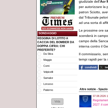
giudiziale dell’
Acr
M
per autorizzare la pr
patron Sciotto, avev
dal Tribunale pelori
ad una sorta di aff
Le prossime ore sa
SONDAGGIO
scenderà in campo 
REGGINA DI LOTITO A
campo della Sancata
CACCIA DEL BOMBER DA
DOPPIA CIFRA: CHI
interna contro il G
PREFERITE?
Il commissario, sen
Da Silva
tempi rapidi per la
Maggio
Comi
condividi
tw
Volpicelli
Samake
Lorusso
Altre notizie - Spazi
Patierno
07.08.2026 1
Regolament
2027: il com