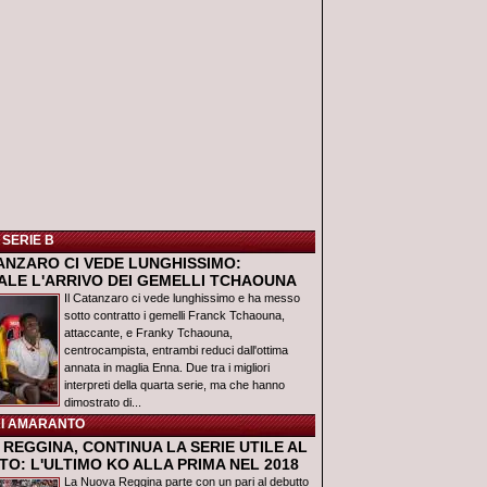
 SERIE B
TANZARO CI VEDE LUNGHISSIMO:
IALE L'ARRIVO DEI GEMELLI TCHAOUNA
Il Catanzaro ci vede lunghissimo e ha messo
sotto contratto i gemelli Franck Tchaouna,
attaccante, e Franky Tchaouna,
centrocampista, entrambi reduci dall'ottima
annata in maglia Enna. Due tra i migliori
interpreti della quarta serie, ma che hanno
dimostrato di...
I AMARANTO
REGGINA, CONTINUA LA SERIE UTILE AL
O: L'ULTIMO KO ALLA PRIMA NEL 2018
La Nuova Reggina parte con un pari al debutto