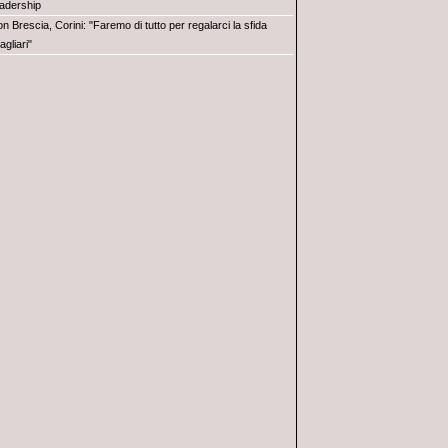
leadership
n Brescia, Corini: "Faremo di tutto per regalarci la sfida
agliari"