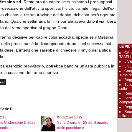
essina srl
. Resta ora da capire se sussistano i presupposti
osecuzione dell’attività sportiva. Il club, tramite i legali dell'ex
a chiesto la ristrutturazione del debito, richiesta però rigettata
tano. Qualche settimana fa, il Tribunale aveva dato il via libera
itto del ramo sportivo al gruppo Doadi.
ranno decisive per capire cosa accadrà, specie se il Messina
nella prossima sfida di campionato dopo il bel successo sul
LE PIÙ
ldese. L'intenzione sarebbe di chiedere il rinvio della sfida
CAL
ela.
TABEL
LIVE
za esercizio provvisorio, potrebbe bandire un'asta pubblica in
LIVE
Goog
 sola cessione del ramo sportivo.
TuttoRe
Reggi
eet
Tutt
sulle
Regg
Seri
complet
Regg
o Serie D
Rego
ufficiale
2:15
07.08.2026 10:25
o Under serie D 2026-
Serie D girone I 25-26, il quadro
unicato...
delle panchine è...