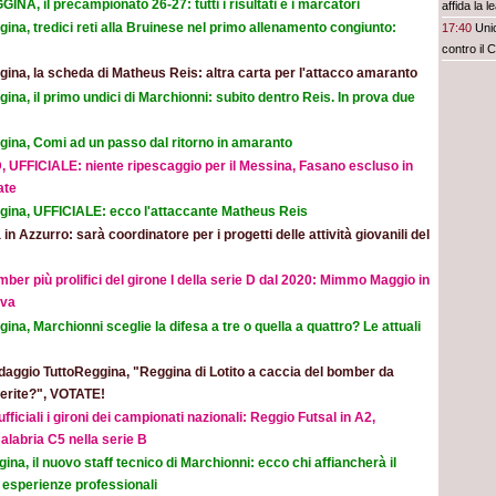
INA, il precampionato 26-27: tutti i risultati e i marcatori
affida la 
ina, tredici reti alla Bruinese nel primo allenamento congiunto:
17:40
Unio
contro il C
ina, la scheda di Matheus Reis: altra carta per l'attacco amaranto
ina, il primo undici di Marchionni: subito dentro Reis. In prova due
gina, Comi ad un passo dal ritorno in amaranto
, UFFICIALE: niente ripescaggio per il Messina, Fasano escluso in
ate
gina, UFFICIALE: ecco l'attaccante Matheus Reis
 in Azzurro: sarà coordinatore per i progetti delle attività giovanili del
mber più prolifici del girone I della serie D dal 2020: Mimmo Maggio in
ova
ina, Marchionni sceglie la difesa a tre o quella a quattro? Le attuali
aggio TuttoReggina, "Reggina di Lotito a caccia del bomber da
eferite?", VOTATE!
ufficiali i gironi dei campionati nazionali: Reggio Futsal in A2,
alabria C5 nella serie B
ina, il nuovo staff tecnico di Marchionni: ecco chi affiancherà il
 esperienze professionali