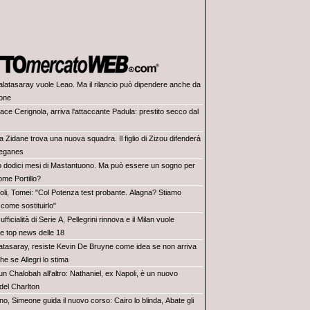
Galatasaray vuole Leao. Ma il rilancio può dipendere anche da
one
ace Cerignola, arriva l'attaccante Padula: prestito secco dal
a Zidane trova una nuova squadra. Il figlio di Zizou difenderà
 Leganes
o dodici mesi di Mastantuono. Ma può essere un sogno per
ome Portillo?
oli, Tomei: "Col Potenza test probante. Alagna? Stiamo
come sostituirlo"
ufficialità di Serie A, Pellegrini rinnova e il Milan vuole
e top news delle 18
atasaray, resiste Kevin De Bruyne come idea se non arriva
e se Allegri lo stima
un Chalobah all'altro: Nathaniel, ex Napoli, è un nuovo
del Charlton
no, Simeone guida il nuovo corso: Cairo lo blinda, Abate gli