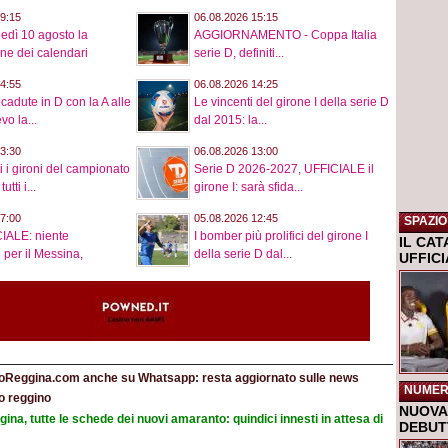
9:15
06.08.2026 15:15
nedì 10 agosto la
AGGIORNAMENTO - Coppa Italia
ne dei calendari
serie D, definiti...
4:55
06.08.2026 14:25
cadute in D con la A alle
Le vincenti del girone I della serie D
vo la...
dal 2015: la...
3:30
06.08.2026 13:00
ti i gironi del campionato
Serie D 2026-2027, UFFICIALE il
tti i...
girone I: sarà sfida...
7:00
05.08.2026 12:45
SPAZIO
IALE: niente
I bomber più prolifici del girone I
IL CA
 per il Messina,
della serie D dal...
UFFIC
toReggina.com anche su Whatsapp: resta aggiornato sulle news
NUMER
o reggino
NUOVA 
ina, tutte le schede dei nuovi amaranto: quindici innesti in attesa di
DEBUTT