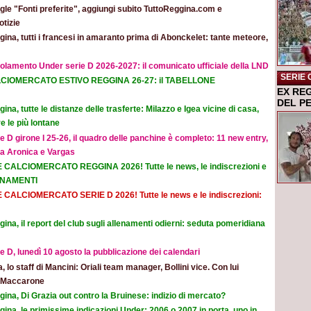
le "Fonti preferite", aggiungi subito TuttoReggina.com e
otizie
ina, tutti i francesi in amaranto prima di Abonckelet: tante meteore,
olamento Under serie D 2026-2027: il comunicato ufficiale della LND
SERIE 
CIOMERCATO ESTIVO REGGINA 26-27: il TABELLONE
EX RE
DEL P
ina, tutte le distanze delle trasferte: Milazzo e Igea vicine di casa,
e le più lontane
e D girone I 25-26, il quadro delle panchine è completo: 11 new entry,
na Aronica e Vargas
E CALCIOMERCATO REGGINA 2026! Tutte le news, le indiscrezioni e
ORNAMENTI
E CALCIOMERCATO SERIE D 2026! Tutte le news e le indiscrezioni:
ina, il report del club sugli allenamenti odierni: seduta pomeridiana
e D, lunedì 10 agosto la pubblicazione dei calendari
ia, lo staff di Mancini: Oriali team manager, Bollini vice. Con lui
e Maccarone
ina, Di Grazia out contro la Bruinese: indizio di mercato?
ina, le primissime indicazioni Under: 2006 o 2007 in porta, uno in