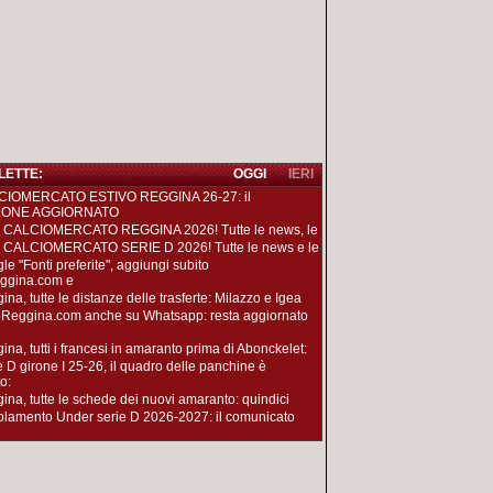
 LETTE:
OGGI
IERI
CIOMERCATO ESTIVO REGGINA 26-27: il
LONE AGGIORNATO
 CALCIOMERCATO REGGINA 2026! Tutte le news, le
 CALCIOMERCATO SERIE D 2026! Tutte le news e le
le "Fonti preferite", aggiungi subito
ggina.com e
na, tutte le distanze delle trasferte: Milazzo e Igea
oReggina.com anche su Whatsapp: resta aggiornato
ina, tutti i francesi in amaranto prima di Abonckelet:
e D girone I 25-26, il quadro delle panchine è
o:
ina, tutte le schede dei nuovi amaranto: quindici
lamento Under serie D 2026-2027: il comunicato