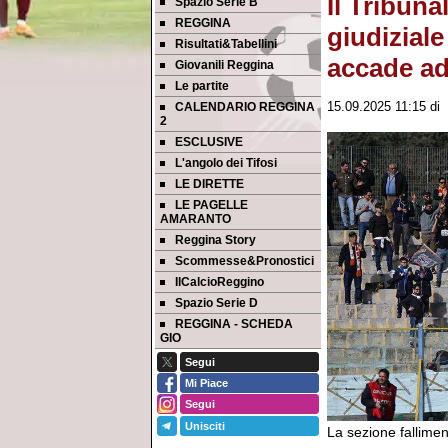
Il Tribuna
Spazio Serie B
REGGINA
giudizial
Risultati&Tabellini
accade a
Giovanili Reggina
Le partite
CALENDARIO REGGINA
15.09.2025 11:15
di
2
ESCLUSIVE
L'angolo dei Tifosi
LE DIRETTE
LE PAGELLE
AMARANTO
Reggina Story
Scommesse&Pronostici
IlCalcioReggino
Spazio Serie D
REGGINA - SCHEDA
GIO
Segui
Mi Piace
Segui
Unisciti
La sezione fallimen