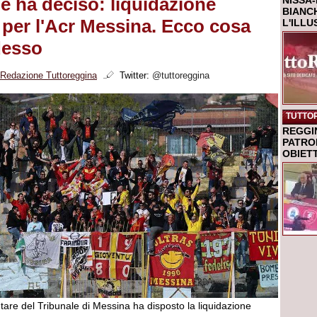
le ha deciso: liquidazione
NISSA-
BIANCH
e per l'Acr Messina. Ecco cosa
L'ILL
desso
Redazione Tuttoreggina
Twitter:
@tuttoreggina
TUTTO
REGGI
PATRO
OBIETT
tare del Tribunale di Messina ha disposto la liquidazione