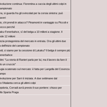
ivoluzione continua: Fiorentina a caccia degli ultimi colpi in
 campionato
na, si guarda fra gli svincolati per la corsia sinistra: può
averi
o, chi prendi in attacco? Pinamonti in vantaggio su Piccoli e
 ecco perché
ku-Fenerbahce, sì del belga a 10 milioni a stagione. Il
ede 12 milioni
zia protagonista del mercato in entrata. Ora gli ultimi due
a dell'inizio del campionato
oli, ci siamo per la cessione di Lukaku? Il belga è sempre più
 Fenerbahce
ini: "La storia di Ranieri parla per lui, ma il lavoro da fare è
o un cruccio"
ugia scatenato sul mercato: è fatta per Langella del Cosenza
campo
ivoluzione per Sarri è iniziata. A due settimane dal
 l'Atalanta cerca gli ultimi colpi
pdoria, Corradi avrà presto il suo portiere: chiuso per
llo Sparta Praga