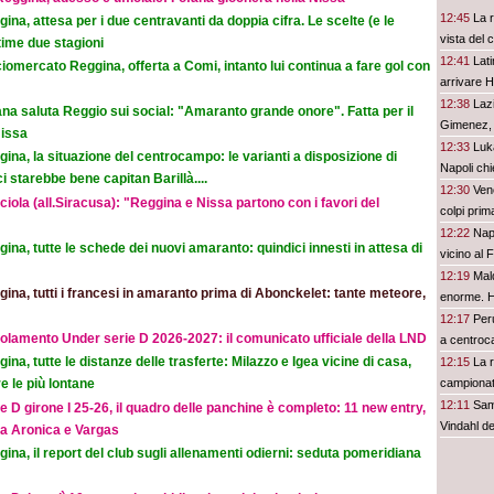
12:45
La r
ina, attesa per i due centravanti da doppia cifra. Le scelte (e le
vista del
time due stagioni
12:41
Lati
iomercato Reggina, offerta a Comi, intanto lui continua a fare gol con
arrivare H
12:38
Lazi
na saluta Reggio sui social: "Amaranto grande onore". Fatta per il
Gimenez,
Nissa
12:33
Luka
ina, la situazione del centrocampo: le varianti a disposizione di
Napoli chi
 starebbe bene capitan Barillà....
12:30
Vene
iola (all.Siracusa): "Reggina e Nissa partono con i favori del
colpi prim
12:22
Nap
ina, tutte le schede dei nuovi amaranto: quindici innesti in attesa di
vicino al
12:19
Mald
ina, tutti i francesi in amaranto prima di Abonckelet: tante meteore,
enorme. H
12:17
Per
olamento Under serie D 2026-2027: il comunicato ufficiale della LND
a centro
ina, tutte le distanze delle trasferte: Milazzo e Igea vicine di casa,
12:15
La r
campionato
e le più lontane
12:11
Sam
e D girone I 25-26, il quadro delle panchine è completo: 11 new entry,
Vindahl de
na Aronica e Vargas
ina, il report del club sugli allenamenti odierni: seduta pomeridiana