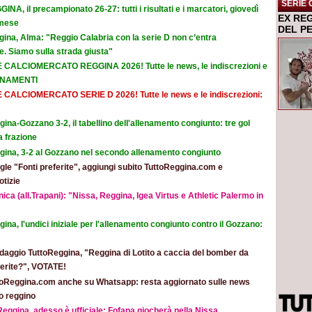
SERIE 
INA, il precampionato 26-27: tutti i risultati e i marcatori, giovedì
EX RE
emese
DEL P
ina, Alma: "Reggio Calabria con la serie D non c’entra
. Siamo sulla strada giusta"
E CALCIOMERCATO REGGINA 2026! Tutte le news, le indiscrezioni e
ORNAMENTI
E CALCIOMERCATO SERIE D 2026! Tutte le news e le indiscrezioni:
ina-Gozzano 3-2, il tabellino dell'allenamento congiunto: tre gol
a frazione
gina, 3-2 al Gozzano nel secondo allenamento congiunto
le "Fonti preferite", aggiungi subito TuttoReggina.com e
otizie
ica (all.Trapani): "Nissa, Reggina, Igea Virtus e Athletic Palermo in
ina, l'undici iniziale per l'allenamento congiunto contro il Gozzano:
daggio TuttoReggina, "Reggina di Lotito a caccia del bomber da
eferite?", VOTATE!
toReggina.com anche su Whatsapp: resta aggiornato sulle news
o reggino
eggina, adesso è ufficiale: Fofana giocherà nella Nissa