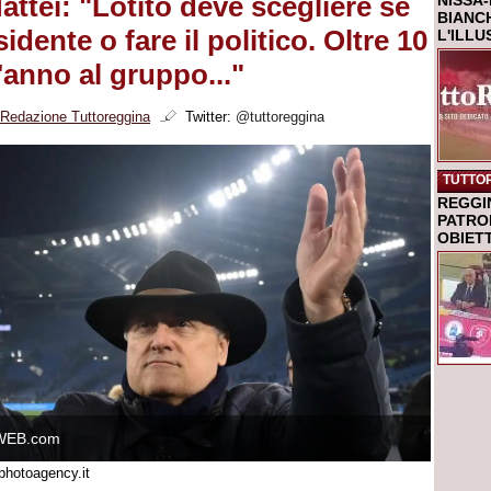
ttei: "Lotito deve scegliere se
NISSA-
BIANCH
sidente o fare il politico. Oltre 10
L'ILL
l'anno al gruppo..."
Redazione Tuttoreggina
Twitter:
@tuttoreggina
TUTTO
REGGI
PATRO
OBIETT
WEB.com
photoagency.it