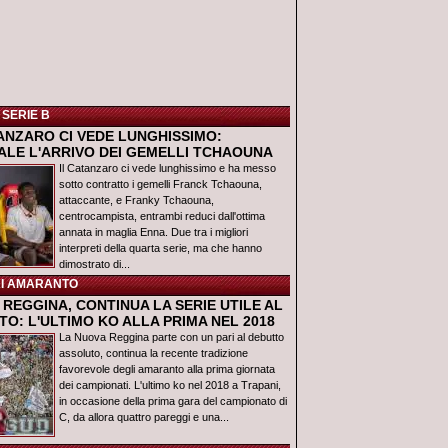
 SERIE B
TANZARO CI VEDE LUNGHISSIMO:
IALE L'ARRIVO DEI GEMELLI TCHAOUNA
Il Catanzaro ci vede lunghissimo e ha messo
sotto contratto i gemelli Franck Tchaouna,
attaccante, e Franky Tchaouna,
centrocampista, entrambi reduci dall'ottima
annata in maglia Enna. Due tra i migliori
interpreti della quarta serie, ma che hanno
dimostrato di...
I AMARANTO
REGGINA, CONTINUA LA SERIE UTILE AL
O: L'ULTIMO KO ALLA PRIMA NEL 2018
La Nuova Reggina parte con un pari al debutto
assoluto, continua la recente tradizione
favorevole degli amaranto alla prima giornata
dei campionati. L'ultimo ko nel 2018 a Trapani,
in occasione della prima gara del campionato di
C, da allora quattro pareggi e una...