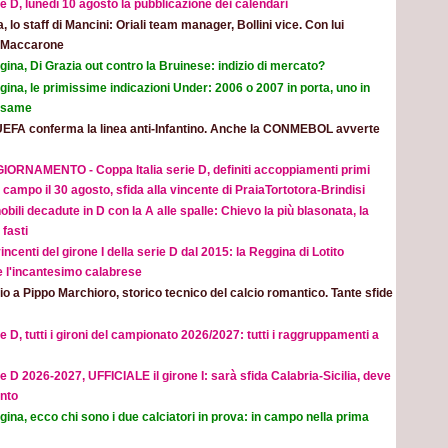
e D, lunedì 10 agosto la pubblicazione dei calendari
ia, lo staff di Mancini: Oriali team manager, Bollini vice. Con lui
e Maccarone
ina, Di Grazia out contro la Bruinese: indizio di mercato?
ina, le primissime indicazioni Under: 2006 o 2007 in porta, uno in
 esame
UEFA conferma la linea anti-Infantino. Anche la CONMEBOL avverte
IORNAMENTO - Coppa Italia serie D, definiti accoppiamenti primi
 campo il 30 agosto, sfida alla vincente di PraiaTortotora-Brindisi
obili decadute in D con la A alle spalle: Chievo la più blasonata, la
fasti
incenti del girone I della serie D dal 2015: la Reggina di Lotito
e l'incantesimo calabrese
o a Pippo Marchioro, storico tecnico del calcio romantico. Tante sfide
e D, tutti i gironi del campionato 2026/2027: tutti i raggruppamenti a
e D 2026-2027, UFFICIALE il girone I: sarà sfida Calabria-Sicilia, deve
nto
ina, ecco chi sono i due calciatori in prova: in campo nella prima