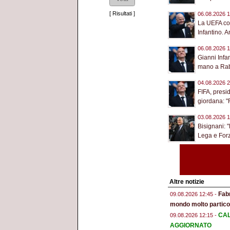
[
Risultati
]
06.08.2026 1
La UEFA con
Infantino. A
06.08.2026 1
Gianni Infan
mano a Raba
04.08.2026 2
FIFA, presi
giordana: "R
03.08.2026 1
Bisignani: "
Lega e Forza
Altre notizie
Fab
09.08.2026 12:45 -
mondo molto particol
CAL
09.08.2026 12:15 -
AGGIORNATO