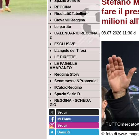
Stefano Ma
Spazio Serie B
REGGINA
fare il pre
Risultati&Tabellini
milioni al
Giovanili Reggina
Le partite
CALENDARIO REGGINA
08.07.2026 11:30
di
2
ESCLUSIVE
L'angolo dei Tifosi
LE DIRETTE
LE PAGELLE
AMARANTO
Reggina Story
Scommesse&Pronostici
IlCalcioReggino
Spazio Serie D
REGGINA - SCHEDA
GIO
Segui
Mi Piace
TUTTOmercato
Segui
Unisciti
© foto di www.image