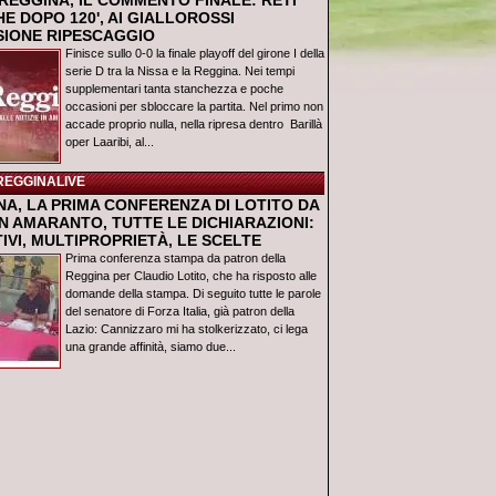
REGGINA, IL COMMENTO FINALE: RETI
E DOPO 120', AI GIALLOROSSI
USIONE RIPESCAGGIO
Finisce sullo 0-0 la finale playoff del girone I della
serie D tra la Nissa e la Reggina. Nei tempi
supplementari tanta stanchezza e poche
occasioni per sbloccare la partita. Nel primo non
accade proprio nulla, nella ripresa dentro Barillà
oper Laaribi, al...
REGGINALIVE
NA, LA PRIMA CONFERENZA DI LOTITO DA
N AMARANTO, TUTTE LE DICHIARAZIONI:
IVI, MULTIPROPRIETÀ, LE SCELTE
Prima conferenza stampa da patron della
Reggina per Claudio Lotito, che ha risposto alle
domande della stampa. Di seguito tutte le parole
del senatore di Forza Italia, già patron della
Lazio: Cannizzaro mi ha stolkerizzato, ci lega
una grande affinità, siamo due...