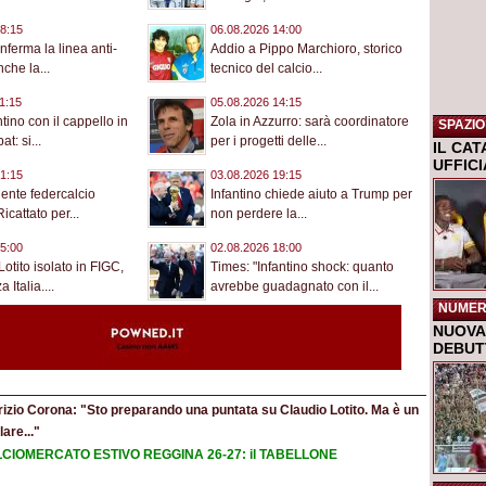
8:15
06.08.2026 14:00
ferma la linea anti-
Addio a Pippo Marchioro, storico
nche la...
tecnico del calcio...
1:15
05.08.2026 14:15
tino con il cappello in
Zola in Azzurro: sarà coordinatore
SPAZIO
t: si...
per i progetti delle...
IL CA
UFFIC
1:15
03.08.2026 19:15
dente federcalcio
Infantino chiede aiuto a Trump per
icattato per...
non perdere la...
5:00
02.08.2026 18:00
Lotito isolato in FIGC,
Times: "Infantino shock: quanto
 Italia....
avrebbe guadagnato con il...
NUMER
NUOVA 
DEBUTT
rizio Corona: "Sto preparando una puntata su Claudio Lotito. Ma è un
are..."
CIOMERCATO ESTIVO REGGINA 26-27: il TABELLONE