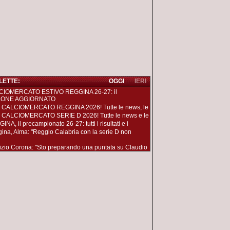
 LETTE:
OGGI
IERI
CIOMERCATO ESTIVO REGGINA 26-27: il
LONE AGGIORNATO
 CALCIOMERCATO REGGINA 2026! Tutte le news, le
 CALCIOMERCATO SERIE D 2026! Tutte le news e le
NA, il precampionato 26-27: tutti i risultati e i
ina, Alma: "Reggio Calabria con la serie D non
izio Corona: "Sto preparando una puntata su Claudio