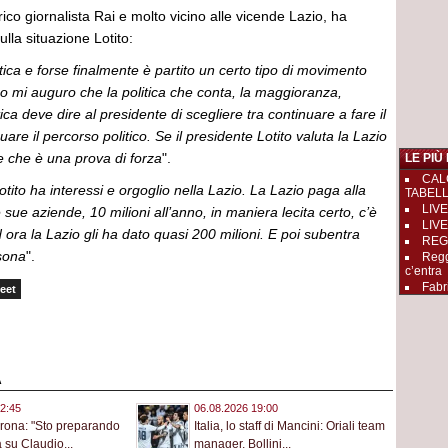
rico giornalista Rai e molto vicino alle vicende Lazio, ha
ulla situazione Lotito:
itica e forse finalmente è partito un certo tipo di movimento
 Io mi auguro che la politica che conta, la maggioranza,
ica deve dire al presidente di scegliere tra continuare a fare il
are il percorso politico. Se il presidente Lotito valuta la Lazio
re che è una prova di forza
".
LE PIÙ
CAL
otito ha interessi e orgoglio nella Lazio. La Lazio paga alla
TABEL
LIVE
e sue aziende, 10 milioni all’anno, in maniera lecita certo, c’è
LIVE
 ora la Lazio gli ha dato quasi 200 milioni. E poi subentra
REGGI
rsona
".
Regg
c’entra
Fabr
eet
A
2:45
06.08.2026 19:00
rona: "Sto preparando
Italia, lo staff di Mancini: Oriali team
 su Claudio...
manager, Bollini...