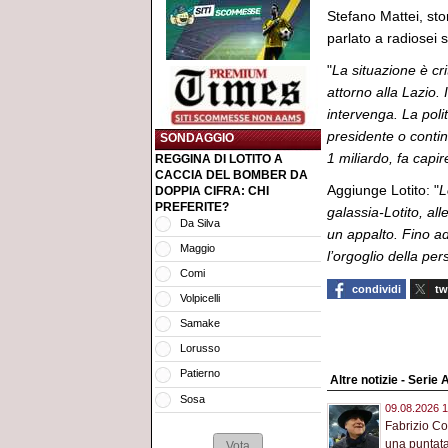
Stefano Mattei, sto
parlato a radiosei s
"
La situazione è cr
attorno alla Lazio.
intervenga. La polit
presidente o continu
SONDAGGIO
1 miliardo, fa capi
REGGINA DI LOTITO A
CACCIA DEL BOMBER DA
Aggiunge Lotito: "
L
DOPPIA CIFRA: CHI
PREFERITE?
galassia-Lotito, all
Da Silva
un appalto. Fino ad
Maggio
l’orgoglio della pe
Comi
condividi
tw
Volpicelli
Samake
Lorusso
Patierno
Altre notizie - Serie 
Sosa
09.08.2026 1
Fabrizio Co
una puntata