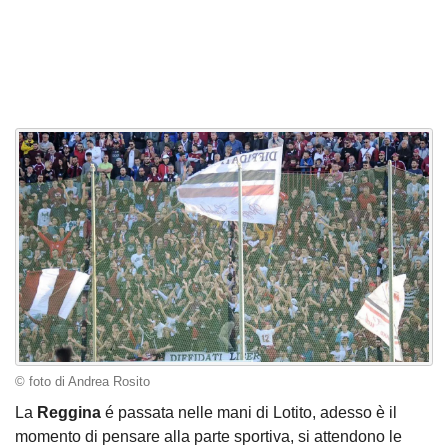
© foto di Andrea Rosito
La
Reggina
é passata nelle mani di Lotito, adesso è il
momento di pensare alla parte sportiva, si attendono le