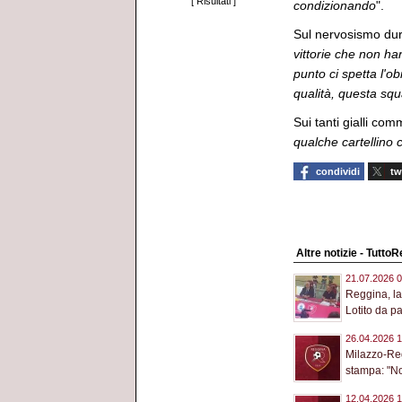
[
Risultati
]
condizionando
".
Sul nervosismo dur
vittorie che non han
punto ci spetta l'o
qualità, questa squ
Sui tanti gialli com
qualche cartellino 
condividi
tw
Altre notizie - Tutto
21.07.2026 0
Reggina, la
Lotito da pa
26.04.2026 1
Milazzo-Reg
stampa: "No
12.04.2026 1