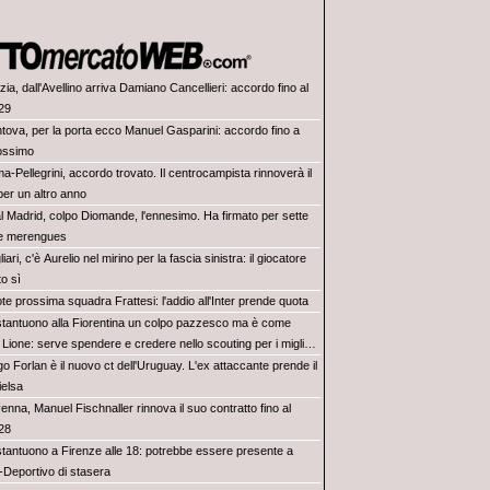
ia, dall'Avellino arriva Damiano Cancellieri: accordo fino al
29
tova, per la porta ecco Manuel Gasparini: accordo fino a
ossimo
-Pellegrini, accordo trovato. Il centrocampista rinnoverà il
per un altro anno
l Madrid, colpo Diomande, l'ennesimo. Ha firmato per sette
le merengues
iari, c'è Aurelio nel mirino per la fascia sinistra: il giocatore
to sì
te prossima squadra Frattesi: l'addio all'Inter prende quota
tantuono alla Fiorentina un colpo pazzesco ma è come
 Lione: serve spendere e credere nello scouting per i migliori
iovani italiani: attenzione perché qualcosa sta cambiando
o Forlan è il nuovo ct dell'Uruguay. L'ex attaccante prende il
ielsa
nna, Manuel Fischnaller rinnova il suo contratto fino al
28
tantuono a Firenze alle 18: potrebbe essere presente a
-Deportivo di stasera