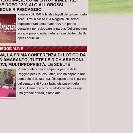
REGGINA, IL COMMENTO FINALE: RETI
E DOPO 120', AI GIALLOROSSI
USIONE RIPESCAGGIO
Finisce sullo 0-0 la finale playoff del girone I della
serie D tra la Nissa e la Reggina. Nei tempi
supplementari tanta stanchezza e poche
occasioni per sbloccare la partita. Nel primo non
accade proprio nulla, nella ripresa dentro Barillà
oper Laaribi, al...
REGGINALIVE
NA, LA PRIMA CONFERENZA DI LOTITO DA
N AMARANTO, TUTTE LE DICHIARAZIONI:
IVI, MULTIPROPRIETÀ, LE SCELTE
Prima conferenza stampa da patron della
Reggina per Claudio Lotito, che ha risposto alle
domande della stampa. Di seguito tutte le parole
del senatore di Forza Italia, già patron della
Lazio: Cannizzaro mi ha stolkerizzato, ci lega
una grande affinità, siamo due...