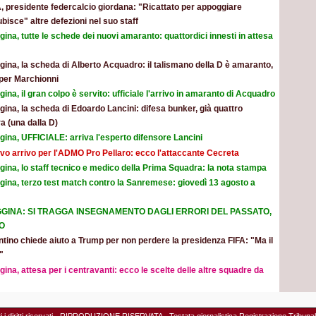
, presidente federcalcio giordana: "Ricattato per appoggiare
ubisce" altre defezioni nel suo staff
ina, tutte le schede dei nuovi amaranto: quattordici innesti in attesa
ina, la scheda di Alberto Acquadro: il talismano della D è amaranto,
per Marchionni
ina, il gran colpo è servito: ufficiale l'arrivo in amaranto di Acquadro
ina, la scheda di Edoardo Lancini: difesa bunker, già quattro
a (una dalla D)
ina, UFFICIALE: arriva l'esperto difensore Lancini
vo arrivo per l'ADMO Pro Pellaro: ecco l'attaccante Cecreta
ina, lo staff tecnico e medico della Prima Squadra: la nota stampa
gina, terzo test match contro la Sanremese: giovedì 13 agosto a
GINA: SI TRAGGA INSEGNAMENTO DAGLI ERRORI DEL PASSATO,
O
ntino chiede aiuto a Trump per non perdere la presidenza FIFA: "Ma il
"
ina, attesa per i centravanti: ecco le scelte delle altre squadre da