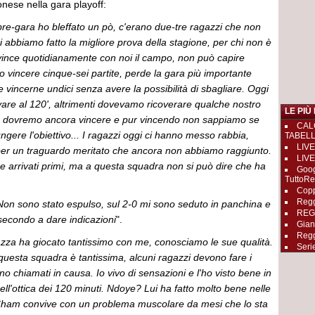
nese nella gara playoff:
re-gara ho bleffato un pò, c'erano due-tre ragazzi che non
abbiamo fatto la migliore prova della stagione, per chi non è
vince quotidianamente con noi il campo, non può capire
 vincere cinque-sei partite, perde la gara più importante
 e vincerne undici senza avere la possibilità di sbagliare. Oggi
are al 120', altrimenti dovevamo ricoverare qualche nostro
LE PIÙ
 dovremo ancora vincere e pur vincendo non sappiamo se
CAL
ngere l'obiettivo... I ragazzi oggi ci hanno messo rabbia,
TABEL
LIVE
per un traguardo meritato che ancora non abbiamo raggiunto.
LIVE
e arrivati primi, ma a questa squadra non si può dire che ha
Goog
TuttoRe
Copp
Regg
Non sono stato espulso, sul 2-0 mi sono seduto in panchina e
REGGI
secondo a dare indicazioni
".
Gian
Regg
zza ha giocato tantissimo con me, conosciamo le sue qualità.
Seri
questa squadra è tantissima, alcuni ragazzi devono fare i
o chiamati in causa. Io vivo di sensazioni e l'ho visto bene in
ll'ottica dei 120 minuti. Ndoye? Lui ha fatto molto bene nelle
Cham convive con un problema muscolare da mesi che lo sta