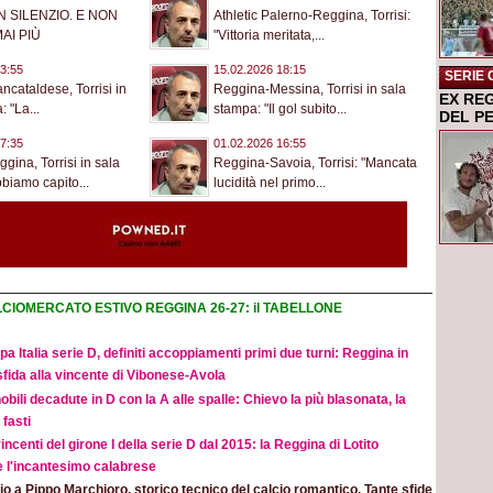
N SILENZIO. E NON
Athletic Palerno-Reggina, Torrisi:
AI PIÙ
"Vittoria meritata,...
3:55
15.02.2026 18:15
SERIE 
cataldese, Torrisi in
Reggina-Messina, Torrisi in sala
EX RE
 "La...
stampa: "Il gol subito...
DEL P
7:35
01.02.2026 16:55
ina, Torrisi in sala
Reggina-Savoia, Torrisi: "Mancata
biamo capito...
lucidità nel primo...
CIOMERCATO ESTIVO REGGINA 26-27: il TABELLONE
a Italia serie D, definiti accoppiamenti primi due turni: Reggina in
sfida alla vincente di Vibonese-Avola
obili decadute in D con la A alle spalle: Chievo la più blasonata, la
fasti
incenti del girone I della serie D dal 2015: la Reggina di Lotito
e l'incantesimo calabrese
o a Pippo Marchioro, storico tecnico del calcio romantico. Tante sfide