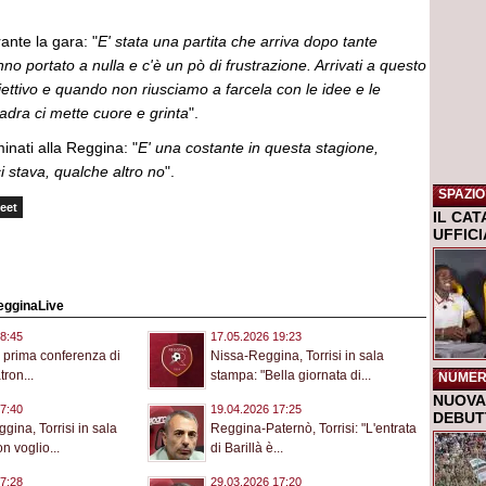
ante la gara: "
E' stata una partita che arriva dopo tante
no portato a nulla e c'è un pò di frustrazione. Arrivati a questo
biettivo e quando non riusciamo a farcela con le idee e le
adra ci mette cuore e grinta
".
minati alla Reggina: "
E' una costante in questa stagione,
ci stava, qualche altro no
".
SPAZIO
eet
IL CA
UFFIC
RegginaLive
8:45
17.05.2026 19:23
 prima conferenza di
Nissa-Reggina, Torrisi in sala
tron...
stampa: "Bella giornata di...
NUMER
NUOVA 
7:40
19.04.2026 17:25
DEBUTT
gina, Torrisi in sala
Reggina-Paternò, Torrisi: "L'entrata
n voglio...
di Barillà è...
7:28
29.03.2026 17:20