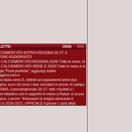
 LETTE:
OGGI
IERI
CIOMERCATO ESTIVO REGGINA 26-27: il
LONE AGGIORNATO
 CALCIOMERCATO REGGINA 2026! Tutte le news, le
 CALCIOMERCATO SERIE D 2026! Tutte le news e le
le "Fonti preferite", aggiungi subito
ggina.com e
a Italia serie D, definiti accoppiamenti primi due
ina, ecco chi sono i due calciatori in prova: in campo
NA, il precampionato 26-27: tutti i risultati e i
ni Infantino con il cappello in mano a Rabat: si scusa
ina, Lancini: "Indossare la maglia amaranto è
e D 2026-2027, UFFICIALE il girone I: sarà sfida