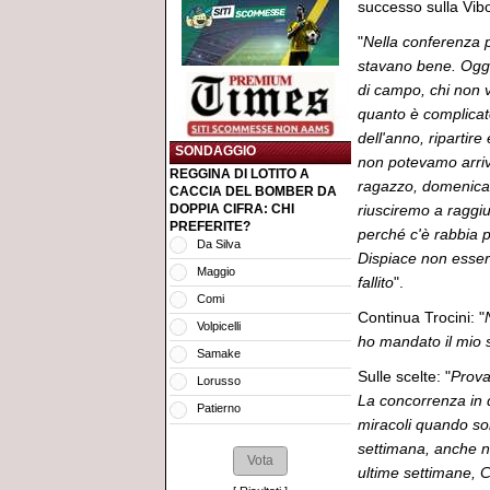
successo sulla Vibo
"
Nella conferenza p
stavano bene. Oggi 
di campo, chi non 
quanto è complicato
dell'anno, ripartire
SONDAGGIO
non potevamo arriv
REGGINA DI LOTITO A
ragazzo, domenica
CACCIA DEL BOMBER DA
DOPPIA CIFRA: CHI
riusciremo a raggiu
PREFERITE?
perché c'è rabbia 
Da Silva
Dispiace non esser
Maggio
fallito
".
Comi
Continua Trocini: "
Volpicelli
ho mandato il mio 
Samake
Sulle scelte: "
Prova
Lorusso
La concorrenza in 
Patierno
miracoli quando son
settimana, anche ne
ultime settimane, 