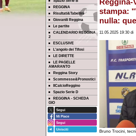
Reggina-V
Spazio Serie B
REGGINA
stampa: "
Risultati&Tabellini
nulla: que
Giovanili Reggina
Le partite
CALENDARIO REGGINA
11.05.2025 19:30
di
2
ESCLUSIVE
L'angolo dei Tifosi
LE DIRETTE
LE PAGELLE
AMARANTO
Reggina Story
Scommesse&Pronostici
IlCalcioReggino
Spazio Serie D
REGGINA - SCHEDA
GIO
Segui
Mi Piace
Segui
Unisciti
Bruno Trocini, tecn