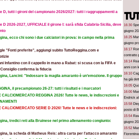
e D, tutti i gironi del campionato 2026/2027: tutti i raggruppamenti a
e D 2026-2027, UFFICIALE il girone I: sarà sfida Calabria-Sicilia, deve
16:30
Spez
nto
giugno 20
16:25
Man
ina, ecco chi sono i due calciatori in prova: in campo nella prima
giugno pr
16:17
Roma
le "Fonti preferite", aggiungi subito TuttoReggina.com e
contratto 
otizie
16:14
Rea
ni Infantino con il cappello in mano a Rabat: si scusa con la FIFA e
anni con 
l Consiglio conferma la fiducia
16:10
Cagl
gina, Lancini: "Indossare la maglia amaranto è un’emozione. Il gruppo
ha già det
16:05
Quo
INA, il precampionato 26-27: tutti i risultati e i marcatori
16:00
Mas
E CALCIOMERCATO REGGINA 2026! Tutte le news, le indiscrezioni e
Endrick al
ORNAMENTI
talenti. G
15:58
Dieg
E CALCIOMERCATO SERIE D 2026! Tutte le news e le indiscrezioni:
davvero
posto di B
15:54
Rave
ina, tredici reti alla Bruinese nel primo allenamento congiunto:
giugno 20
15:52
Mas
ina, la scheda di Matheus Reis: altra carta per l'attacco amaranto
Fiorentina