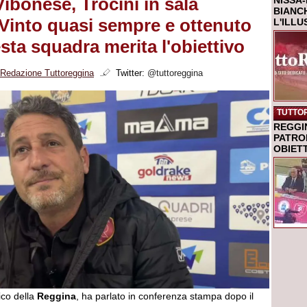
ibonese, Trocini in sala
NISSA-
BIANCH
Vinto quasi sempre e ottenuto
L'ILL
sta squadra merita l'obiettivo
Redazione Tuttoreggina
Twitter:
@tuttoreggina
TUTTO
REGGI
PATRO
OBIETT
ico della
Reggina
, ha parlato in conferenza stampa dopo il