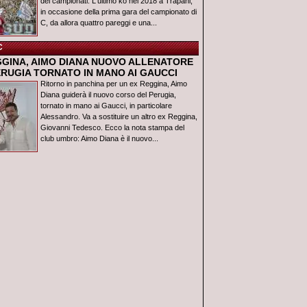
dei campionati. L'ultimo ko nel 2018 a Trapani,
in occasione della prima gara del campionato di
C, da allora quattro pareggi e una...
C
GGINA, AIMO DIANA NUOVO ALLENATORE
ERUGIA TORNATO IN MANO AI GAUCCI
Ritorno in panchina per un ex Reggina, Aimo
Diana guiderà il nuovo corso del Perugia,
tornato in mano ai Gaucci, in particolare
Alessandro. Va a sostituire un altro ex Reggina,
Giovanni Tedesco. Ecco la nota stampa del
club umbro: Aimo Diana è il nuovo...