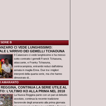
 SERIE B
TANZARO CI VEDE LUNGHISSIMO:
IALE L'ARRIVO DEI GEMELLI TCHAOUNA
Il Catanzaro ci vede lunghissimo e ha messo
sotto contratto i gemelli Franck Tchaouna,
attaccante, e Franky Tchaouna,
centrocampista, entrambi reduci dall'ottima
annata in maglia Enna. Due tra i migliori
interpreti della quarta serie, ma che hanno
dimostrato di...
I AMARANTO
REGGINA, CONTINUA LA SERIE UTILE AL
O: L'ULTIMO KO ALLA PRIMA NEL 2018
La Nuova Reggina parte con un pari al debutto
assoluto, continua la recente tradizione
favorevole degli amaranto alla prima giornata