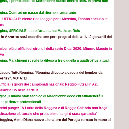
ina, il primo undici di Marchionni: subito dentro Reis. In prova due
gina, Comi ad un passo dal ritorno in amaranto
, UFFICIALE: niente ripescaggio per il Messina, Fasano escluso in
ate
gina, UFFICIALE: ecco l'attaccante Matheus Reis
 in Azzurro: sarà coordinatore per i progetti delle attività giovanili del
mber più prolifici del girone I della serie D dal 2020: Mimmo Maggio in
ova
ina, Marchionni sceglie la difesa a tre o quella a quattro? Le attuali
aggio TuttoReggina, "Reggina di Lotito a caccia del bomber da
eferite?", VOTATE!
ufficiali i gironi dei campionati nazionali: Reggio Futsal in A2,
alabria C5 nella serie B
ina, il nuovo staff tecnico di Marchionni: ecco chi affiancherà il
 esperienze professionali
nini punge: "A Lotito della Reggina e di Reggio Calabria non frega
 situazione elettorale che probabilmente gli è stata garantita"
Reggina, Aimo Diana nuovo allenatore del Perugia tornato in mano ai