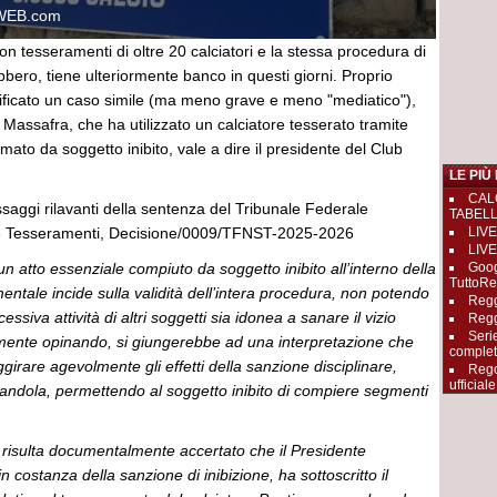
WEB.com
con tesseramenti di oltre 20 calciatori e la stessa procedura di
bbero, tiene ulteriormente banco in questi giorni. Proprio
ificato un caso simile (ma meno grave e meno "mediatico"),
 Massafra, che ha utilizzato un calciatore tesserato tramite
mato da soggetto inibito, vale a dire il presidente del Club
LE PIÙ
CAL
saggi rilavanti della sentenza del Tribunale Federale
TABEL
e Tesseramenti, Decisione/0009/TFNST-2025-2026
LIVE
LIVE
 un atto essenziale compiuto da soggetto inibito all’interno della
Goog
TuttoRe
tale incide sulla validità dell’intera procedura, non potendo
Reggi
essiva attività di altri soggetti sia idonea a sanare il vizio
Regg
Seri
amente opinando, si giungerebbe ad una interpretazione che
complet
girare agevolmente gli effetti della sanzione disciplinare,
Rego
ufficiale
andola, permettendo al soggetto inibito di compiere segmenti
 risulta documentalmente accertato che il Presidente
 costanza della sanzione di inibizione, ha sottoscritto il