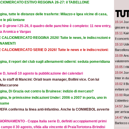
CIOMERCATO ESTIVO REGGINA 26-27: il TABELLONE
ina, tutte le distanze delle trasferte: Milazzo e Igea vicine di casa,
e le più lontane
15:14
Juv
e D girone I 25-26, il quadro delle panchine è completo: 11 new entry,
giocare qu
na Aronica e Vargas
15:11
Kair
E CALCIOMERCATO REGGINA 2026! Tutte le news, le indiscrezioni e
Il concer
ORNAMENTI
15:10
Udi
E CALCIOMERCATO SERIE D 2026! Tutte le news e le indiscrezioni:
Barcellon
15:09
Are
valuteremo
ina, il report del club sugli allenamenti odierni: seduta pomeridiana
15:05
I ri
15:04
Juve
e D, lunedì 10 agosto la pubblicazione dei calendari
Inter in d
ia, lo staff di Mancini: Oriali team manager, Bollini vice. Con lui
15:02
Il B
e Maccarone
evitare un
ina, Di Grazia out contro la Bruinese: indizio di mercato?
15:00
Rom
ina, le primissime indicazioni Under: 2006 o 2007 in porta, uno in
L’obiettiv
 esame
14:57
Juve
UEFA conferma la linea anti-Infantino. Anche la CONMEBOL avverte
per arriva
14:47
Vic
IORNAMENTO - Coppa Italia serie D, definiti accoppiamenti primi
Barlocco 
 campo il 30 agosto, sfida alla vincente di PraiaTortotora-Brindisi