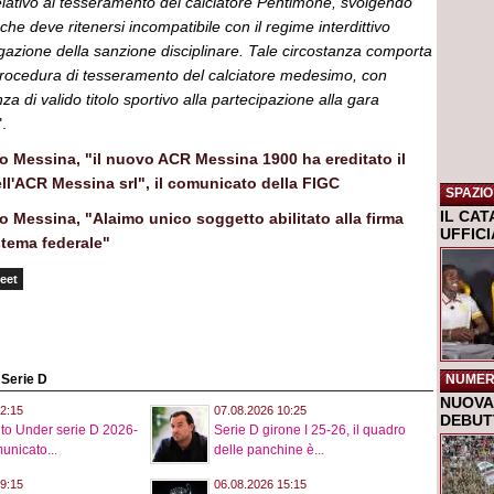
lativo al tesseramento del calciatore Pentimone, svolgendo
 che deve ritenersi incompatibile con il regime interdittivo
ogazione della sanzione disciplinare. Tale circostanza comporta
a procedura di tesseramento del calciatore medesimo, con
 di valido titolo sportivo alla partecipazione alla gara
".
 Messina, "il nuovo ACR Messina 1900 ha ereditato il
ell'ACR Messina srl", il comunicato della FIGC
SPAZIO
IL CA
 Messina, "Alaimo unico soggetto abilitato alla firma
UFFIC
stema federale"
eet
NUMER
o Serie D
NUOVA 
2:15
07.08.2026 10:25
DEBUTT
o Under serie D 2026-
Serie D girone I 25-26, il quadro
unicato...
delle panchine è...
9:15
06.08.2026 15:15