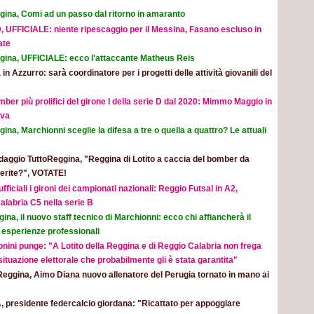
gina, Comi ad un passo dal ritorno in amaranto
, UFFICIALE: niente ripescaggio per il Messina, Fasano escluso in
ate
gina, UFFICIALE: ecco l'attaccante Matheus Reis
 in Azzurro: sarà coordinatore per i progetti delle attività giovanili del
mber più prolifici del girone I della serie D dal 2020: Mimmo Maggio in
ova
ina, Marchionni sceglie la difesa a tre o quella a quattro? Le attuali
aggio TuttoReggina, "Reggina di Lotito a caccia del bomber da
eferite?", VOTATE!
ufficiali i gironi dei campionati nazionali: Reggio Futsal in A2,
alabria C5 nella serie B
ina, il nuovo staff tecnico di Marchionni: ecco chi affiancherà il
 esperienze professionali
nini punge: "A Lotito della Reggina e di Reggio Calabria non frega
 situazione elettorale che probabilmente gli è stata garantita"
Reggina, Aimo Diana nuovo allenatore del Perugia tornato in mano ai
, presidente federcalcio giordana: "Ricattato per appoggiare