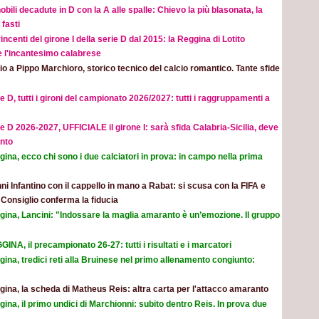
obili decadute in D con la A alle spalle: Chievo la più blasonata, la
fasti
incenti del girone I della serie D dal 2015: la Reggina di Lotito
e l'incantesimo calabrese
o a Pippo Marchioro, storico tecnico del calcio romantico. Tante sfide
e D, tutti i gironi del campionato 2026/2027: tutti i raggruppamenti a
e D 2026-2027, UFFICIALE il girone I: sarà sfida Calabria-Sicilia, deve
nto
ina, ecco chi sono i due calciatori in prova: in campo nella prima
ni Infantino con il cappello in mano a Rabat: si scusa con la FIFA e
l Consiglio conferma la fiducia
gina, Lancini: "Indossare la maglia amaranto è un’emozione. Il gruppo
INA, il precampionato 26-27: tutti i risultati e i marcatori
ina, tredici reti alla Bruinese nel primo allenamento congiunto:
ina, la scheda di Matheus Reis: altra carta per l'attacco amaranto
ina, il primo undici di Marchionni: subito dentro Reis. In prova due