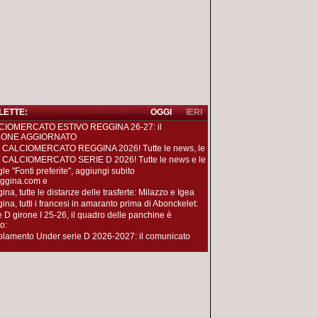
 LETTE:
OGGI
IERI
CIOMERCATO ESTIVO REGGINA 26-27: il
LONE AGGIORNATO
 CALCIOMERCATO REGGINA 2026! Tutte le news, le
 CALCIOMERCATO SERIE D 2026! Tutte le news e le
le "Fonti preferite", aggiungi subito
ggina.com e
na, tutte le distanze delle trasferte: Milazzo e Igea
ina, tutti i francesi in amaranto prima di Abonckelet:
e D girone I 25-26, il quadro delle panchine è
o:
lamento Under serie D 2026-2027: il comunicato