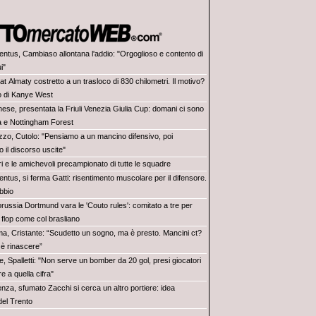
entus, Cambiaso allontana l'addio: "Orgoglioso e contento di
i"
at Almaty costretto a un trasloco di 830 chilometri. Il motivo?
to di Kanye West
nese, presentata la Friuli Venezia Giulia Cup: domani ci sono
a e Nottingham Forest
zzo, Cutolo: "Pensiamo a un mancino difensivo, poi
 il discorso uscite"
tiri e le amichevoli precampionato di tutte le squadre
ntus, si ferma Gatti: risentimento muscolare per il difensore.
ubbio
orussia Dortmund vara le 'Couto rules': comitato a tre per
 flop come col brasliano
a, Cristante: “Scudetto un sogno, ma è presto. Mancini ct?
o è rinascere”
, Spalletti: "Non serve un bomber da 20 gol, presi giocatori
re a quella cifra"
enza, sfumato Zacchi si cerca un altro portiere: idea
del Trento