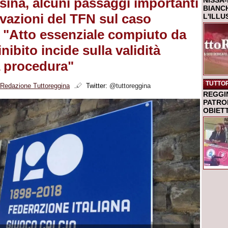
ina, alcuni passaggi importanti
NISSA-
BIANCH
ivazioni del TFN sul caso
L'ILL
 "Atto essenziale compiuto da
nibito incide sulla validità
a procedura"
TUTTO
Redazione Tuttoreggina
Twitter:
@tuttoreggina
REGGI
PATRO
OBIETT