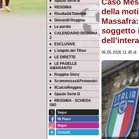
Caso Mess
Spazio Serie B
REGGINA
della mot
Risultati&Tabellini
Massafra:
Giovanili Reggina
Le partite
soggetto i
CALENDARIO REGGINA
2
dell’inter
ESCLUSIVE
L'angolo dei Tifosi
06.05.2026 11:45
di
LE DIRETTE
LE PAGELLE
AMARANTO
Reggina Story
Scommesse&Pronostici
IlCalcioReggino
Spazio Serie D
REGGINA - SCHEDA
GIO
Segui
Mi Piace
Segui
Unisciti