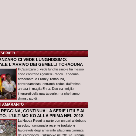
 SERIE B
TANZARO CI VEDE LUNGHISSIMO:
IALE L'ARRIVO DEI GEMELLI TCHAOUNA
Il Catanzaro ci vede lunghissimo e ha messo
sotto contratto i gemelli Franck Tchaouna,
attaccante, e Franky Tchaouna,
centrocampista, entrambi reduci dall'ottima
annata in maglia Enna. Due tra i migliori
interpreti della quarta serie, ma che hanno
dimostrato di...
I AMARANTO
REGGINA, CONTINUA LA SERIE UTILE AL
O: L'ULTIMO KO ALLA PRIMA NEL 2018
La Nuova Reggina parte con un pari al debutto
assoluto, continua la recente tradizione
favorevole degli amaranto alla prima giornata
dei campionati. L'ultimo ko nel 2018 a Trapani,