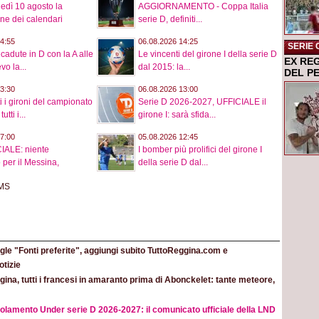
nedì 10 agosto la
AGGIORNAMENTO - Coppa Italia
ne dei calendari
serie D, definiti...
4:55
06.08.2026 14:25
SERIE 
cadute in D con la A alle
Le vincenti del girone I della serie D
EX RE
vo la...
dal 2015: la...
DEL P
3:30
06.08.2026 13:00
ti i gironi del campionato
Serie D 2026-2027, UFFICIALE il
tti i...
girone I: sarà sfida...
7:00
05.08.2026 12:45
IALE: niente
I bomber più prolifici del girone I
 per il Messina,
della serie D dal...
le "Fonti preferite", aggiungi subito TuttoReggina.com e
otizie
ina, tutti i francesi in amaranto prima di Abonckelet: tante meteore,
olamento Under serie D 2026-2027: il comunicato ufficiale della LND