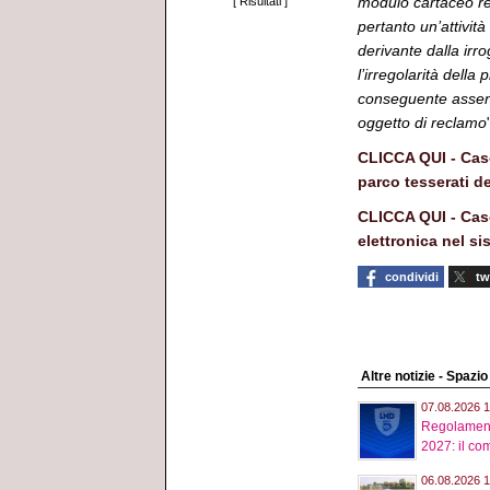
modulo cartaceo re
[
Risultati
]
pertanto un’attività
derivante dalla irr
l’irregolarità dell
conseguente assenza
oggetto di reclamo
CLICCA QUI - Caso
parco tesserati d
CLICCA QUI - Caso
elettronica nel si
condividi
tw
Altre notizie - Spazi
07.08.2026 1
Regolament
2027: il com
06.08.2026 1