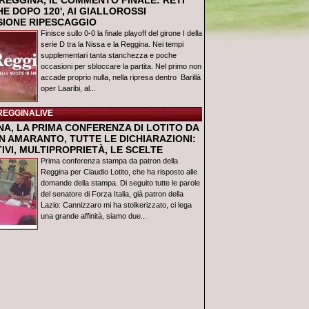
REGGINA, IL COMMENTO FINALE: RETI
E DOPO 120', AI GIALLOROSSI
USIONE RIPESCAGGIO
Finisce sullo 0-0 la finale playoff del girone I della
serie D tra la Nissa e la Reggina. Nei tempi
supplementari tanta stanchezza e poche
occasioni per sbloccare la partita. Nel primo non
accade proprio nulla, nella ripresa dentro Barillà
oper Laaribi, al...
REGGINALIVE
NA, LA PRIMA CONFERENZA DI LOTITO DA
N AMARANTO, TUTTE LE DICHIARAZIONI:
IVI, MULTIPROPRIETÀ, LE SCELTE
Prima conferenza stampa da patron della
Reggina per Claudio Lotito, che ha risposto alle
domande della stampa. Di seguito tutte le parole
del senatore di Forza Italia, già patron della
Lazio: Cannizzaro mi ha stolkerizzato, ci lega
una grande affinità, siamo due...