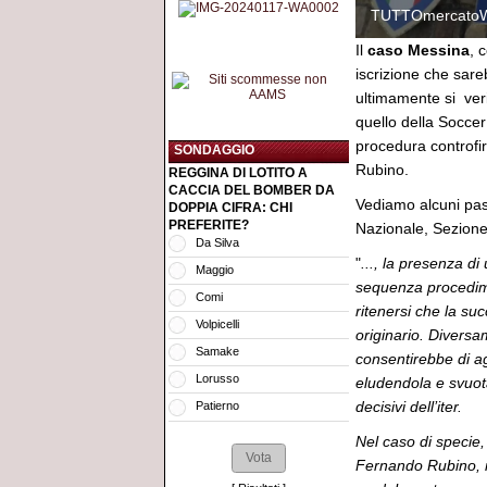
TUTTOmercato
Il
caso Messina
, 
iscrizione che sare
ultimamente si ver
quello della Soccer
procedura controfir
SONDAGGIO
Rubino.
REGGINA DI LOTITO A
CACCIA DEL BOMBER DA
Vediamo alcuni pas
DOPPIA CIFRA: CHI
PREFERITE?
Nazionale, Sezion
Da Silva
"
..., la presenza di
Maggio
sequenza procedimen
Comi
ritenersi che la succ
Volpicelli
originario. Divers
Samake
consentirebbe di ag
Lorusso
eludendola e svuot
decisivi dell’iter.
Patierno
Nel caso di specie,
Fernando Rubino, in