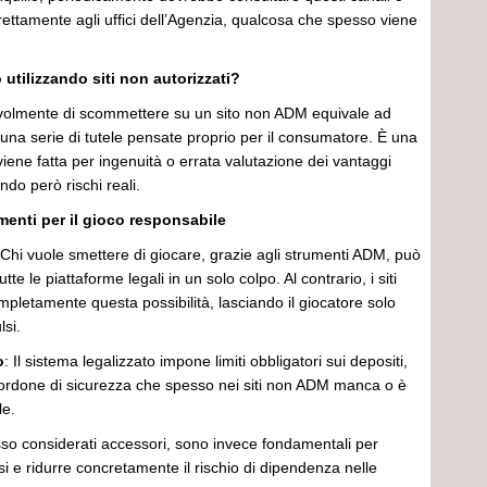
ettamente agli uffici dell’Agenzia, qualcosa che spesso viene
 utilizzando siti non autorizzati?
volmente di scommettere su un sito non ADM equivale ad
una serie di tutele pensate proprio per il consumatore. È una
iene fatta per ingenuità o errata valutazione dei vantaggi
ndo però rischi reali.
enti per il gioco responsabile
 Chi vuole smettere di giocare, grazie agli strumenti ADM, può
tte le piattaforme legali in un solo colpo. Al contrario, i siti
ompletamente questa possibilità, lasciando il giocatore solo
lsi.
o
: Il sistema legalizzato impone limiti obbligatori sui depositi,
rdone di sicurezza che spesso nei siti non ADM manca o è
le.
sso considerati accessori, sono invece fondamentali per
si e ridurre concretamente il rischio di dipendenza nelle