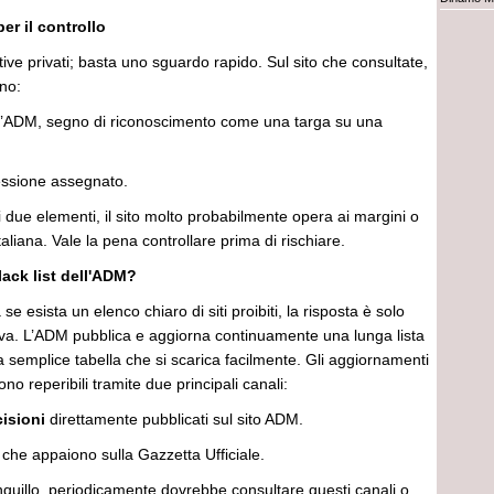
per il controllo
ve privati; basta uno sguardo rapido. Sul sito che consultate,
ano:
dell’ADM, segno di riconoscimento come una targa su una
essione assegnato.
due elementi, il sito molto probabilmente opera ai margini o
 italiana. Vale la pena controllare prima di rischiare.
lack list dell'ADM?
e esista un elenco chiaro di siti proibiti, la risposta è solo
iva. L’ADM pubblica e aggiorna continuamente una lunga lista
 semplice tabella che si scarica facilmente. Gli aggiornamenti
no reperibili tramite due principali canali:
cisioni
direttamente pubblicati sul sito ADM.
che appaiono sulla Gazzetta Ufficiale.
nquillo, periodicamente dovrebbe consultare questi canali o