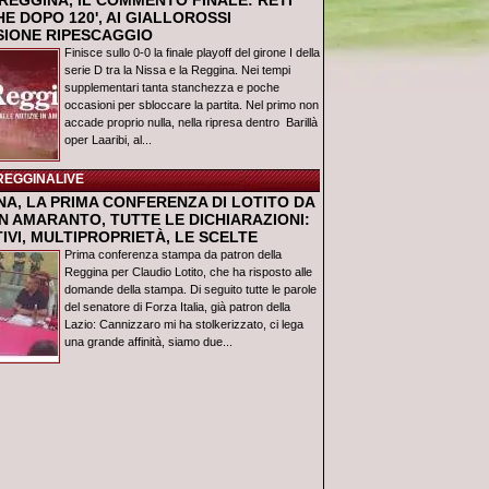
REGGINA, IL COMMENTO FINALE: RETI
E DOPO 120', AI GIALLOROSSI
USIONE RIPESCAGGIO
Finisce sullo 0-0 la finale playoff del girone I della
serie D tra la Nissa e la Reggina. Nei tempi
supplementari tanta stanchezza e poche
occasioni per sbloccare la partita. Nel primo non
accade proprio nulla, nella ripresa dentro Barillà
oper Laaribi, al...
REGGINALIVE
NA, LA PRIMA CONFERENZA DI LOTITO DA
N AMARANTO, TUTTE LE DICHIARAZIONI:
IVI, MULTIPROPRIETÀ, LE SCELTE
Prima conferenza stampa da patron della
Reggina per Claudio Lotito, che ha risposto alle
domande della stampa. Di seguito tutte le parole
del senatore di Forza Italia, già patron della
Lazio: Cannizzaro mi ha stolkerizzato, ci lega
una grande affinità, siamo due...