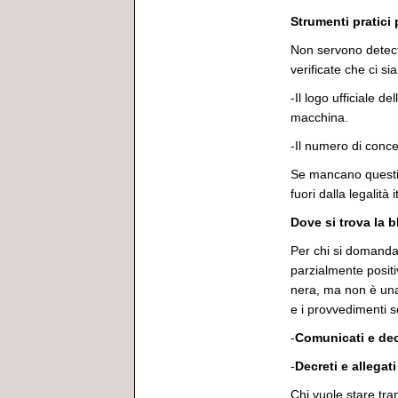
Strumenti pratici 
Non servono detecti
verificate che ci si
-Il logo ufficiale 
macchina.
-Il numero di conc
Se mancano questi 
fuori dalla legalità
Dove si trova la b
Per chi si domanda s
parzialmente posit
nera, ma non è una
e i provvedimenti so
-
Comunicati e de
-
Decreti e allegati
Chi vuole stare tra