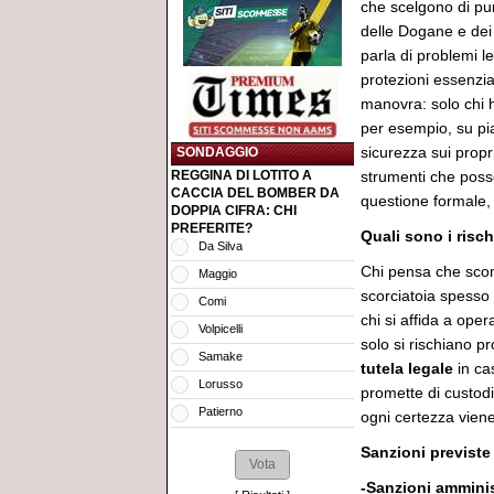
che scelgono di pun
delle Dogane e dei
parla di problemi le
protezioni essenzial
manovra: solo chi
per esempio, su pi
sicurezza sui propr
SONDAGGIO
REGGINA DI LOTITO A
strumenti che poss
CACCIA DEL BOMBER DA
questione formale,
DOPPIA CIFRA: CHI
PREFERITE?
Quali sono i risc
Da Silva
Chi pensa che scom
Maggio
scorciatoia spesso s
Comi
chi si affida a oper
Volpicelli
solo si rischiano 
Samake
tutela
legale
in ca
Lorusso
promette di custodi
Patierno
ogni certezza vien
Sanzioni previste 
-Sanzioni amminis