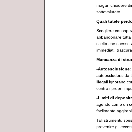
magari chiedere dir
sottovalutato.
Quali tutele perdo
Scegliere consape
abbandonare tutta 
scelta che spesso v
immediati, trascura
Mancanza di strum
-Autoesclusione
:
autoescludersi da tu
illegali ignorano c
contro i propri impu
-Limiti di deposit
agendo come un co
facilmente aggirabi
Tali strumenti, spe
prevenire gli ecces