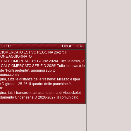
 LETTE:
OGGI
IERI
CIOMERCATO ESTIVO REGGINA 26-27: il
LONE AGGIORNATO
 CALCIOMERCATO REGGINA 2026! Tutte le news, le
 CALCIOMERCATO SERIE D 2026! Tutte le news e le
le "Fonti preferite", aggiungi subito
ggina.com e
na, tutte le distanze delle trasferte: Milazzo e Igea
e D girone I 25-26, il quadro delle panchine è
o:
ina, tutti i francesi in amaranto prima di Abonckelet:
lamento Under serie D 2026-2027: il comunicato