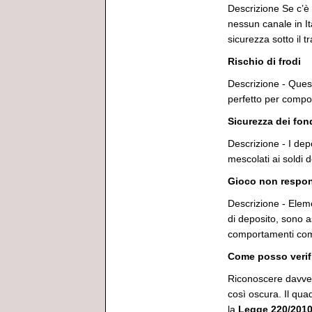
Descrizione Se c’
nessun canale in Ita
sicurezza sotto il t
Rischio di frodi
Descrizione - Quest
perfetto per comport
Sicurezza dei fon
Descrizione - I depo
mescolati ai soldi 
Gioco non respon
Descrizione - Eleme
di deposito, sono a
comportamenti com
Come posso verifi
Riconoscere davver
così oscura. Il quad
la
Legge 220/201