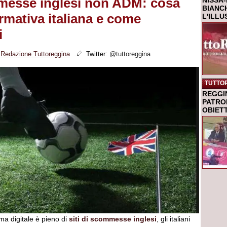
messe inglesi non ADM: cosa
NISSA-
BIANCH
rmativa italiana e come
L'ILL
i
i
Redazione Tuttoreggina
Twitter:
@tuttoreggina
TUTTO
REGGI
PATRO
OBIETT
ma digitale è pieno di
siti di scommesse inglesi
, gli italiani