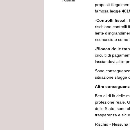
[
Risultati
]
proposti illegalmen
famosa
legge 401
-Controlli fiscali
: 
rischiano controlli 
lente d’ingrandime
riconosciute come l
-Blocco delle tra
circuiti di pagamen
lasciandovi all’imp
Sono conseguenze c
situazione sfugge 
Altre conseguenze
Ben al di là delle 
protezione reale. G
dello Stato, sono o
trasparenza e sicu
Rischio - Nessuna t