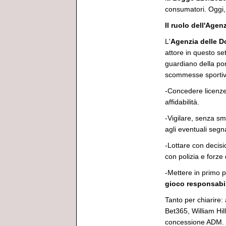
consumatori. Oggi, 
Il ruolo dell'Age
L'
Agenzia delle 
attore in questo set
guardiano della por
scommesse sportive 
-Concedere licenze s
affidabilità.
-Vigilare, senza sm
agli eventuali segnal
-Lottare con decisi
con polizia e forze 
-Mettere in primo pi
gioco responsabi
Tanto per chiarire:
Bet365, William Hil
concessione ADM.