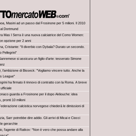
oa, Masini ad un passo dal Frosinone per 5 milioni. Il 2010
 al Dortmund
ra Mas I Serra è una nuova calciatrice del Como Women:
on opzione per 2 anni
a, Cristante: "Il diverbio con Dybala? Durato un secondo.
 Pellegrini"
Sanremese si assicura un figlio d'arte: tesserato Simone
anz
r, l'ambizione di Bisseck: "Vogliamo vincere tutto. Anche la
s League"
egrini ha firmato il rinnovo di contratto con la Roma. A breve
ufficiale
Monaco guarda a Frosinone per il dopo Akliouche: idea
 pronti 10 milioni
Federazione calcistica norvegese chiederà le dimissioni di
ia, Sarr potrebbe dire addio. Gli arrivi di Micai e Ciocci
le gerarchie
io, l'agente di Ratkov: "Non è vero che possa andare alla
osca"