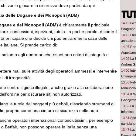
chi vuole giocare in sicurezza deve partire da qui.
nzia delle Dogane e dei Monopoli (ADM)
14:15
Gen
Dogane e dei Monopoli (ADM)
è chiaramente il principale
Scaglione
tore: concessioni, ispezioni, tutela. In poche parole, è come il
14:12
Lau
ta principale che decide chi può entrare nella casa delle
annuale c
italiane. Si prende carico di:
14:07
Rom
Aspettiamo
oltanto agli operatori che rispettano criteri di integrità e
14:02
La 
Andrea G
ettere mai, sulle attività degli operatori ammessi e intervenire
14:00
Inte
Champion
i di irregolarità.
13:55
Pell
one contro il gioco illegale, anche grazie alla collaborazione
l'annuncio 
dell’ordine per oscurare siti non autorizzati.
13:54
Il 
Ghedjemis,
ano la tutela dei soggetti più deboli, rilasciando strumenti di
13:52
La 
le
, proprio come una cintura di sicurezza nelle auto.
Infantino
13:51
Spez
 anche operatori internazionali conosciutissimi, per esempio
cambiano 
l o Betfair, non possono operare in Italia senza una
13:47
Laz
Dinamo M