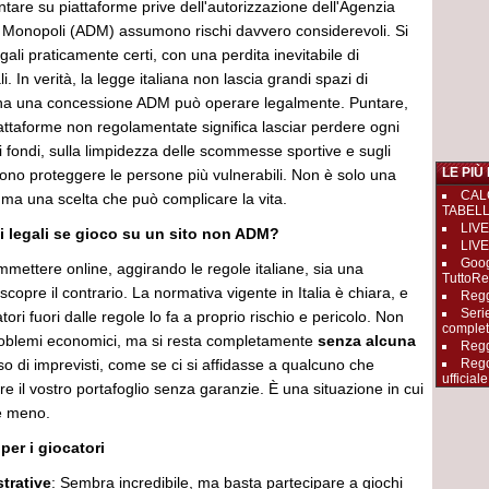
tare su piattaforme prive dell'autorizzazione dell'Agenzia
 Monopoli (ADM) assumono rischi davvero considerevoli. Si
gali praticamente certi, con una perdita inevitabile di
i. In verità, la legge italiana non lascia grandi spazi di
 ha una concessione ADM può operare legalmente. Puntare,
attaforme non regolamentate significa lasciar perdere ogni
i fondi, sulla limpidezza delle scommesse sportive e sugli
LE PIÙ
ono proteggere le persone più vulnerabili. Non è solo una
CAL
 ma una scelta che può complicare la vita.
TABEL
LIVE
hi legali se gioco su un sito non ADM?
LIVE
Goog
mettere online, aggirando le regole italiane, sia una
TuttoRe
copre il contrario. La normativa vigente in Italia è chiara, e
Reggi
Seri
atori fuori dalle regole lo fa a proprio rischio e pericolo. Non
complet
problemi economici, ma si resta completamente
senza alcuna
Regg
so di imprevisti, come se ci si affidasse a qualcuno che
Rego
ufficiale
re il vostro portafoglio senza garanzie. È una situazione in cui
e meno.
per i giocatori
trative
: Sembra incredibile, ma basta partecipare a giochi