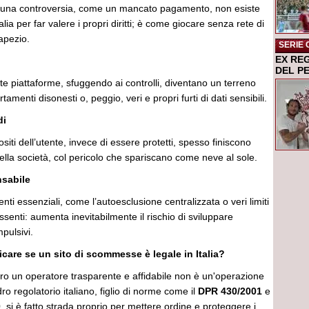
è una controversia, come un mancato pagamento, non esiste
lia per far valere i propri diritti; è come giocare senza rete di
rapezio.
SERIE 
EX RE
DEL P
e piattaforme, sfuggendo ai controlli, diventano un terreno
amenti disonesti o, peggio, veri e propri furti di dati sensibili.
di
siti dell’utente, invece di essere protetti, spesso finiscono
della società, col pericolo che spariscano come neve al sole.
sabile
nti essenziali, come l’autoesclusione centralizzata o veri limiti
ssenti: aumenta inevitabilmente il rischio di sviluppare
pulsivi.
care se un sito di scommesse è legale in Italia?
o un operatore trasparente e affidabile non è un'operazione
ro regolatorio italiano, figlio di norme come il
DPR 430/2001
e
0
, si è fatto strada proprio per mettere ordine e proteggere i