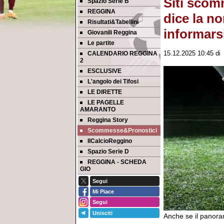
Siti scom
Spazio Serie B
REGGINA
dice la no
Risultati&Tabellini
informars
Giovanili Reggina
Le partite
CALENDARIO REGGINA
15.12.2025 10:45
d
2
ESCLUSIVE
L'angolo dei Tifosi
LE DIRETTE
LE PAGELLE
AMARANTO
Reggina Story
Scommesse&Pronostici
IlCalcioReggino
Spazio Serie D
REGGINA - SCHEDA
GIO
Segui
Mi Piace
Segui
Unisciti
Anche se il panora