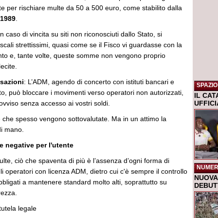
te per rischiare multe da 50 a 500 euro, come stabilito dalla
/1989
.
In caso di vincita su siti non riconosciuti dallo Stato, si
fiscali strettissimi, quasi come se il Fisco vi guardasse con la
nto e, tante volte, queste somme non vengono proprio
ecite.
nsazioni
: L’ADM, agendo di concerto con istituti bancari e
SPAZIO
to, può bloccare i movimenti verso operatori non autorizzati,
IL CA
rovviso senza accesso ai vostri soldi.
UFFIC
he spesso vengono sottovalutate. Ma in un attimo la
di mano.
 negative per l'utente
multe, ciò che spaventa di più è l’assenza d’ogni forma di
NUMER
li operatori con licenza ADM, dietro cui c'è sempre il controllo
NUOVA 
bbligati a mantenere standard molto alti, soprattutto su
DEBUTT
rezza.
utela legale