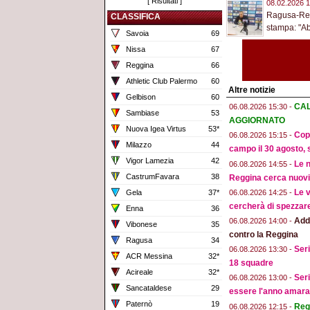
[
Risultati
]
08.02.2026 1
Ragusa-Regg
CLASSIFICA
stampa: "Ab
Savoia
69
Nissa
67
Reggina
66
Athletic Club Palermo
60
Altre notizie
Gelbison
60
CAL
06.08.2026 15:30 -
Sambiase
53
AGGIORNATO
Nuova Igea Virtus
53*
Copp
06.08.2026 15:15 -
Milazzo
44
campo il 30 agosto, 
Vigor Lamezia
42
Le n
06.08.2026 14:55 -
CastrumFavara
38
Reggina cerca nuovi 
Le v
06.08.2026 14:25 -
Gela
37*
cercherà di spezzar
Enna
36
Addi
06.08.2026 14:00 -
Vibonese
35
contro la Reggina
Ragusa
34
Seri
06.08.2026 13:30 -
ACR Messina
32*
18 squadre
Acireale
32*
Seri
06.08.2026 13:00 -
Sancataldese
29
essere l'anno amara
Paternò
19
Regg
06.08.2026 12:15 -