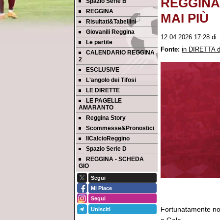
REGGINA 
Spazio Serie B
REGGINA
MAI PIÙ
Risultati&Tabellini
Giovanili Reggina
12.04.2026 17:28
d
Le partite
Fonte:
in DIRETTA da
CALENDARIO REGGINA
2
ESCLUSIVE
L'angolo dei Tifosi
LE DIRETTE
LE PAGELLE
AMARANTO
Reggina Story
Scommesse&Pronostici
IlCalcioReggino
Spazio Serie D
REGGINA - SCHEDA
GIO
Segui
Mi Piace
Segui
Fortunatamente non
Unisciti