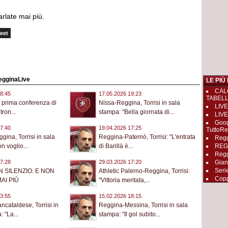
rlate mai più.
eet
RegginaLive
LE PIÙ
CAL
8:45
17.05.2026 19:23
TABEL
 prima conferenza di
Nissa-Reggina, Torrisi in sala
LIVE
tron...
stampa: "Bella giornata di...
LIVE
Goog
7:40
19.04.2026 17:25
TuttoRe
gina, Torrisi in sala
Reggina-Paternò, Torrisi: "L'entrata
Regg
REGGI
n voglio...
di Barillà è...
Regg
Gian
7:28
29.03.2026 17:20
Seri
N SILENZIO. E NON
Athletic Palerno-Reggina, Torrisi:
Copp
AI PIÙ
"Vittoria meritata,...
3:55
15.02.2026 18:15
cataldese, Torrisi in
Reggina-Messina, Torrisi in sala
 "La...
stampa: "Il gol subito...