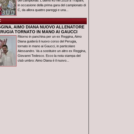
dei campionati. L'ultimo ko nel 2018 a Trapani,
in occasione della prima gara del campionato di
C, da allora quattro pareggi e una...
C
GGINA, AIMO DIANA NUOVO ALLENATORE
ERUGIA TORNATO IN MANO AI GAUCCI
Ritorno in panchina per un ex Reggina, Aimo
Diana guiderà il nuovo corso del Perugia,
tornato in mano ai Gaucci, in particolare
Alessandro. Va a sostituire un altro ex Reggina,
Giovanni Tedesco. Ecco la nota stampa del
club umbro: Aimo Diana è il nuovo...