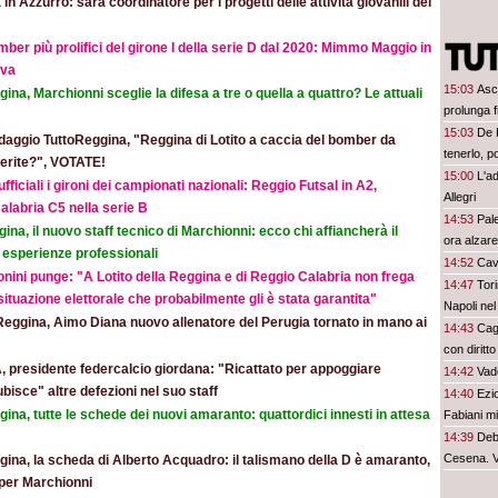
 in Azzurro: sarà coordinatore per i progetti delle attività giovanili del
mber più prolifici del girone I della serie D dal 2020: Mimmo Maggio in
ova
15:03
Asc
ina, Marchionni sceglie la difesa a tre o quella a quattro? Le attuali
prolunga 
15:03
De 
aggio TuttoReggina, "Reggina di Lotito a caccia del bomber da
tenerlo, po
eferite?", VOTATE!
15:00
L'ad
ufficiali i gironi dei campionati nazionali: Reggio Futsal in A2,
Allegri
alabria C5 nella serie B
14:53
Pal
ina, il nuovo staff tecnico di Marchionni: ecco chi affiancherà il
ora alzare 
 esperienze professionali
14:52
Cav
nini punge: "A Lotito della Reggina e di Reggio Calabria non frega
14:47
Tor
 situazione elettorale che probabilmente gli è stata garantita"
Napoli nel
Reggina, Aimo Diana nuovo allenatore del Perugia tornato in mano ai
14:43
Cagl
con diritto
, presidente federcalcio giordana: "Ricattato per appoggiare
14:42
Vado
ubisce" altre defezioni nel suo staff
14:40
Ezio
ina, tutte le schede dei nuovi amaranto: quattordici innesti in attesa
Fabiani m
14:39
Debe
Cesena. V
ina, la scheda di Alberto Acquadro: il talismano della D è amaranto,
per Marchionni