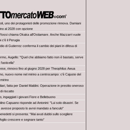
oli, uno dei protagonisti delle promozione rinnova. Damiani
fino al 2028 con opzione
Rossi chiama Okaka all'Ostiamare. Anche Mazzarri vuole
i c'è il Perugia
dio di Gutierrez conferma il cambio dei piani in difesa di
ermo, Augello: "Quel che abbiamo fatto non è bastato, serve
l'asticella"
ese, rinnovo fino al giugno 2028 per Theophilus Awua
ino, nuovo nome nel mirino a centrocampo: c'è Cajuste del
 mirino
iari, fatta per Daniel Maldini. Operazione in prestito oneroso
 di riscatto
, ingaggiati i giovani Fiore e Bellebuono
lino Capuano risponde ad Antonini: "Lui solo disastri. Se
i avesse proposto lo avrei mandato a fanculo"
nedetti si presenta: “Mai avuti dubbi sullo scegliere
oglio crescere e segnare tanto”