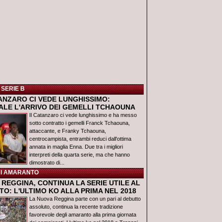
 SERIE B
TANZARO CI VEDE LUNGHISSIMO:
IALE L'ARRIVO DEI GEMELLI TCHAOUNA
Il Catanzaro ci vede lunghissimo e ha messo
sotto contratto i gemelli Franck Tchaouna,
attaccante, e Franky Tchaouna,
centrocampista, entrambi reduci dall'ottima
annata in maglia Enna. Due tra i migliori
interpreti della quarta serie, ma che hanno
dimostrato di...
I AMARANTO
REGGINA, CONTINUA LA SERIE UTILE AL
O: L'ULTIMO KO ALLA PRIMA NEL 2018
La Nuova Reggina parte con un pari al debutto
assoluto, continua la recente tradizione
favorevole degli amaranto alla prima giornata