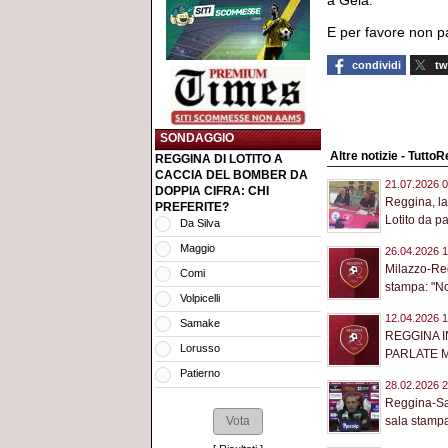
a Gela.
E per favore non pa
condividi
tw
SONDAGGIO
Altre notizie - Tutto
REGGINA DI LOTITO A
CACCIA DEL BOMBER DA
21.07.2026 0
DOPPIA CIFRA: CHI
Reggina, la
PREFERITE?
Lotito da pa
Da Silva
Maggio
26.04.2026 1
Milazzo-Reg
Comi
stampa: "No
Volpicelli
12.04.2026 1
Samake
REGGINA I
Lorusso
PARLATE M
Patierno
28.02.2026 2
Reggina-San
sala stampa: