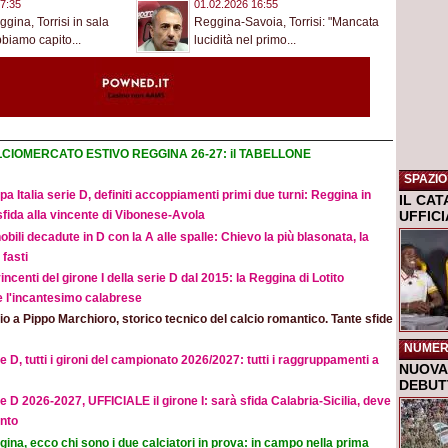
7:35
01.02.2026 16:55
ina, Torrisi in sala
Reggina-Savoia, Torrisi: "Mancata
biamo capito...
lucidità nel primo...
CIOMERCATO ESTIVO REGGINA 26-27: il TABELLONE
SPAZIO
a Italia serie D, definiti accoppiamenti primi due turni: Reggina in
IL CA
UFFIC
sfida alla vincente di Vibonese-Avola
obili decadute in D con la A alle spalle: Chievo la più blasonata, la
fasti
incenti del girone I della serie D dal 2015: la Reggina di Lotito
e l'incantesimo calabrese
o a Pippo Marchioro, storico tecnico del calcio romantico. Tante sfide
NUMER
e D, tutti i gironi del campionato 2026/2027: tutti i raggruppamenti a
NUOVA 
DEBUTT
e D 2026-2027, UFFICIALE il girone I: sarà sfida Calabria-Sicilia, deve
nto
ina, ecco chi sono i due calciatori in prova: in campo nella prima