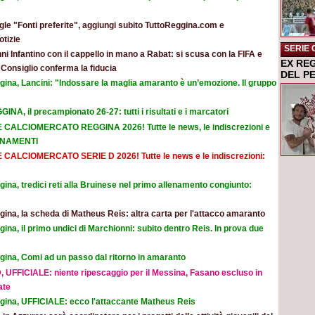
le "Fonti preferite", aggiungi subito TuttoReggina.com e
otizie
SERIE 
ni Infantino con il cappello in mano a Rabat: si scusa con la FIFA e
EX RE
l Consiglio conferma la fiducia
DEL P
gina, Lancini: "Indossare la maglia amaranto è un’emozione. Il gruppo
INA, il precampionato 26-27: tutti i risultati e i marcatori
E CALCIOMERCATO REGGINA 2026! Tutte le news, le indiscrezioni e
ORNAMENTI
E CALCIOMERCATO SERIE D 2026! Tutte le news e le indiscrezioni:
ina, tredici reti alla Bruinese nel primo allenamento congiunto:
ina, la scheda di Matheus Reis: altra carta per l'attacco amaranto
ina, il primo undici di Marchionni: subito dentro Reis. In prova due
gina, Comi ad un passo dal ritorno in amaranto
, UFFICIALE: niente ripescaggio per il Messina, Fasano escluso in
ate
gina, UFFICIALE: ecco l'attaccante Matheus Reis