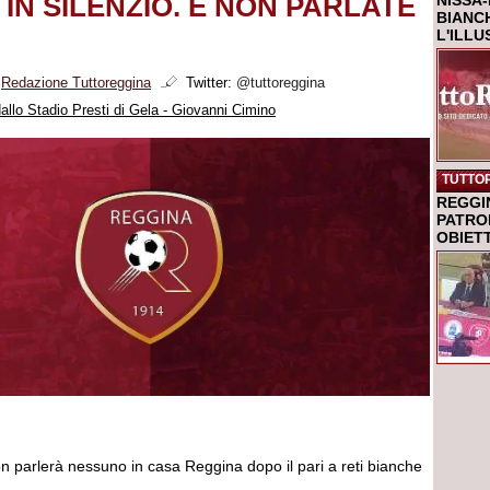
IN SILENZIO. E NON PARLATE
NISSA-
BIANCH
L'ILL
i
Redazione Tuttoreggina
Twitter:
@tuttoreggina
llo Stadio Presti di Gela - Giovanni Cimino
TUTTO
REGGI
PATRO
OBIETT
 parlerà nessuno in casa Reggina dopo il pari a reti bianche