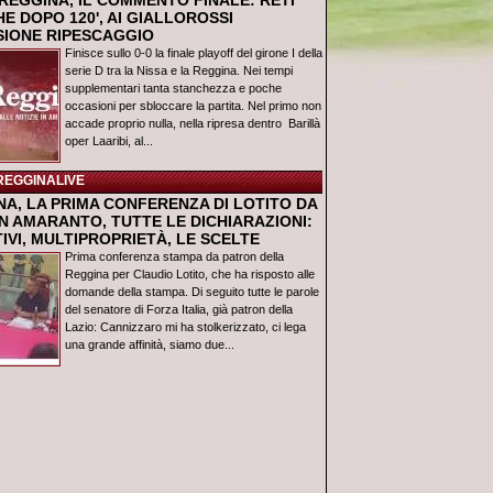
REGGINA, IL COMMENTO FINALE: RETI
E DOPO 120', AI GIALLOROSSI
USIONE RIPESCAGGIO
Finisce sullo 0-0 la finale playoff del girone I della
serie D tra la Nissa e la Reggina. Nei tempi
supplementari tanta stanchezza e poche
occasioni per sbloccare la partita. Nel primo non
accade proprio nulla, nella ripresa dentro Barillà
oper Laaribi, al...
REGGINALIVE
NA, LA PRIMA CONFERENZA DI LOTITO DA
N AMARANTO, TUTTE LE DICHIARAZIONI:
IVI, MULTIPROPRIETÀ, LE SCELTE
Prima conferenza stampa da patron della
Reggina per Claudio Lotito, che ha risposto alle
domande della stampa. Di seguito tutte le parole
del senatore di Forza Italia, già patron della
Lazio: Cannizzaro mi ha stolkerizzato, ci lega
una grande affinità, siamo due...