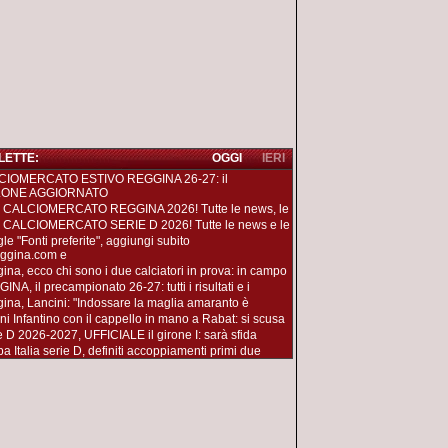
 LETTE:
OGGI
IERI
CIOMERCATO ESTIVO REGGINA 26-27: il
LONE AGGIORNATO
 CALCIOMERCATO REGGINA 2026! Tutte le news, le
 CALCIOMERCATO SERIE D 2026! Tutte le news e le
le "Fonti preferite", aggiungi subito
ggina.com e
ina, ecco chi sono i due calciatori in prova: in campo
NA, il precampionato 26-27: tutti i risultati e i
ina, Lancini: "Indossare la maglia amaranto è
ni Infantino con il cappello in mano a Rabat: si scusa
e D 2026-2027, UFFICIALE il girone I: sarà sfida
a Italia serie D, definiti accoppiamenti primi due