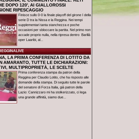
REGGINA, IL COMMENTO FINALE: RETI
E DOPO 120', AI GIALLOROSSI
USIONE RIPESCAGGIO
Finisce sullo 0-0 la finale playoff del girone I della
serie D tra la Nissa e la Reggina. Nei tempi
supplementari tanta stanchezza e poche
occasioni per sbloccare la partita. Nel primo non
accade proprio nulla, nella ripresa dentro Barillà
oper Laaribi, al...
REGGINALIVE
NA, LA PRIMA CONFERENZA DI LOTITO DA
N AMARANTO, TUTTE LE DICHIARAZIONI:
IVI, MULTIPROPRIETÀ, LE SCELTE
Prima conferenza stampa da patron della
Reggina per Claudio Lotito, che ha risposto alle
domande della stampa. Di seguito tutte le parole
del senatore di Forza Italia, già patron della
Lazio: Cannizzaro mi ha stolkerizzato, ci lega
una grande affinità, siamo due...