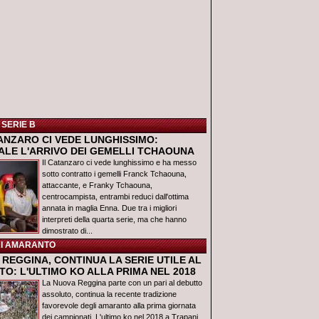
 SERIE B
TANZARO CI VEDE LUNGHISSIMO:
IALE L'ARRIVO DEI GEMELLI TCHAOUNA
Il Catanzaro ci vede lunghissimo e ha messo
sotto contratto i gemelli Franck Tchaouna,
attaccante, e Franky Tchaouna,
centrocampista, entrambi reduci dall'ottima
annata in maglia Enna. Due tra i migliori
interpreti della quarta serie, ma che hanno
dimostrato di...
I AMARANTO
REGGINA, CONTINUA LA SERIE UTILE AL
O: L'ULTIMO KO ALLA PRIMA NEL 2018
La Nuova Reggina parte con un pari al debutto
assoluto, continua la recente tradizione
favorevole degli amaranto alla prima giornata
dei campionati. L'ultimo ko nel 2018 a Trapani,