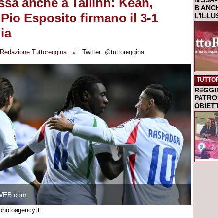
assa anche a Tallinn: Kean,
NISSA-
BIANCH
Pio Esposito firmano il 3-1
L'ILL
ia
Redazione Tuttoreggina
Twitter:
@tuttoreggina
TUTTO
REGGI
PATRO
OBIETT
WEB.com
photoagency.it