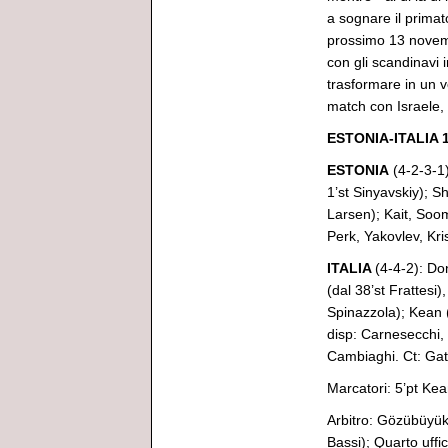
a sognare il primat
prossimo 13 novemb
con gli scandinavi
trasformare in un v
match con Israele,
ESTONIA-ITALIA 1-
ESTONIA
(4-2-3-1)
1’st Sinyavskiy); S
Larsen); Kait, Soo
Perk, Yakovlev, Kris
ITALIA
(4-4-2): Do
(dal 38’st Frattesi)
Spinazzola); Kean (
disp: Carnesecchi, 
Cambiaghi. Ct: Gat
Marcatori: 5’pt Kean
Arbitro: Gözübüyük 
Bassi); Quarto uffi