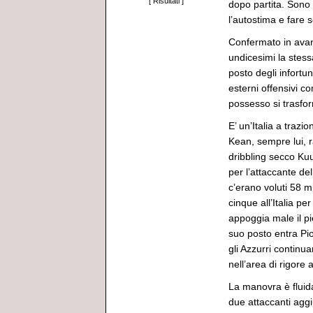
[
Risultati
]
dopo partita. Sono
l’autostima e fare 
Confermato in avan
undicesimi la stess
posto degli infortu
esterni offensivi c
possesso si trasfor
E’ un’Italia a trazio
Kean, sempre lui, r
dribbling secco Ku
per l’attaccante de
c’erano voluti 58 m
cinque all’Italia pe
appoggia male il pi
suo posto entra Pio
gli Azzurri continu
nell’area di rigore 
La manovra è fluida
due attaccanti aggi