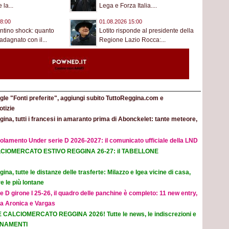
la...
Lega e Forza Italia....
8:00
01.08.2026 15:00
antino shock: quanto
Lotito risponde al presidente della
dagnato con il...
Regione Lazio Rocca:...
le "Fonti preferite", aggiungi subito TuttoReggina.com e
otizie
ina, tutti i francesi in amaranto prima di Abonckelet: tante meteore,
olamento Under serie D 2026-2027: il comunicato ufficiale della LND
CIOMERCATO ESTIVO REGGINA 26-27: il TABELLONE
ina, tutte le distanze delle trasferte: Milazzo e Igea vicine di casa,
e le più lontane
e D girone I 25-26, il quadro delle panchine è completo: 11 new entry,
na Aronica e Vargas
E CALCIOMERCATO REGGINA 2026! Tutte le news, le indiscrezioni e
ORNAMENTI