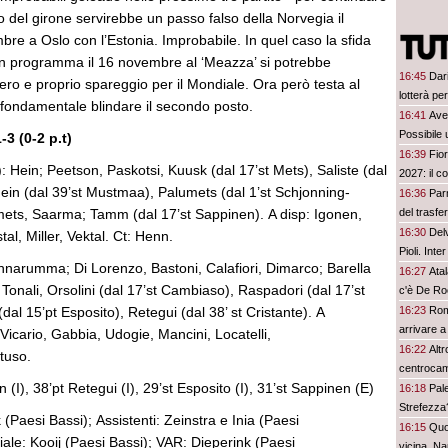
o del girone servirebbe un passo falso della Norvegia il
re a Oslo con l’Estonia. Improbabile. In quel caso la sfida
 in programma il 16 novembre al ‘Meazza’ si potrebbe
16:45
Dar
ero e proprio spareggio per il Mondiale. Ora però testa al
lotterà pe
 fondamentale blindare il secondo posto.
16:41
Avel
Possibile
3 (0-2 p.t)
16:39
Fior
: Hein; Peetson, Paskotsi, Kuusk (dal 17’st Mets), Saliste (dal
2027: il c
hein (dal 39’st Mustmaa), Palumets (dal 1’st Schjonning-
16:36
Parm
mets, Saarma; Tamm (dal 17’st Sappinen). A disp: Igonen,
del trasfe
16:30
Del
tal, Miller, Vektal. Ct: Henn.
Pioli. Inte
nnarumma; Di Lorenzo, Bastoni, Calafiori, Dimarco; Barella
16:27
Atal
, Tonali, Orsolini (dal 17’st Cambiaso), Raspadori (dal 17’st
c'è De R
dal 15’pt Esposito), Retegui (dal 38’ st Cristante). A
16:23
Roma
arrivare a
Vicario, Gabbia, Udogie, Mancini, Locatelli,
16:22
Altr
tuso.
centrocam
 (I), 38’pt Retegui (I), 29’st Esposito (I), 31’st Sappinen (E)
16:18
Pal
Strefezza
(Paesi Bassi); Assistenti: Zeinstra e Inia (Paesi
16:15
Quo
ciale: Kooij (Paesi Bassi); VAR: Dieperink (Paesi
vicina, Nap