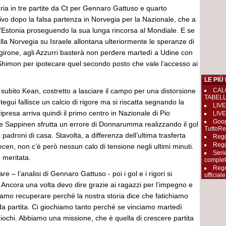
oria in tre partite da Ct per Gennaro Gattuso e quarto
vo dopo la falsa partenza in Norvegia per la Nazionale, che a
l’Estonia proseguendo la sua lunga rincorsa al Mondiale. E se
ella Norvegia su Israele allontana ulteriormente le speranze di
l girone, agli Azzurri basterà non perdere martedì a Udine con
Shimon per ipotecare quel secondo posto che vale l’accesso ai
LE PIÙ
a subito Kean, costretto a lasciare il campo per una distorsione
CAL
TABEL
etegui fallisce un calcio di rigore ma si riscatta segnando la
LIVE
ripresa arriva quindi il primo centro in Nazionale di Pio
LIVE
Goog
le Sappinen sfrutta un errore di Donnarumma realizzando il gol
TuttoRe
 padroni di casa. Stavolta, a differenza dell’ultima trasferta
Reggi
Regg
cen, non c’è però nessun calo di tensione negli ultimi minuti.
Seri
e meritata.
complet
Rego
re – l’analisi di Gennaro Gattuso - poi i gol e i rigori si
ufficiale
Ancora una volta devo dire grazie ai ragazzi per l’impegno e
iamo recuperare perché la nostra storia dice che fatichiamo
a partita. Ci giochiamo tanto perché se vinciamo martedì
 giochi. Abbiamo una missione, che è quella di crescere partita