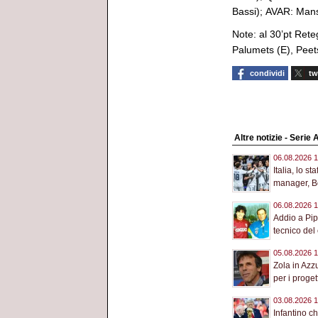
Bassi); AVAR: Mans
Note: al 30’pt Reteg
Palumets (E), Peets
condividi
tw
Altre notizie - Serie 
06.08.2026 1
Italia, lo st
manager, Bol
06.08.2026 1
Addio a Pip
tecnico del 
05.08.2026 1
Zola in Azz
per i progett
03.08.2026 1
Infantino c