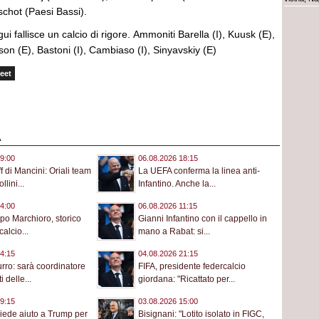
chot (Paesi Bassi).
ui fallisce un calcio di rigore. Ammoniti Barella (I), Kuusk (E),
on (E), Bastoni (I), Cambiaso (I), Sinyavskiy (E)
eet
A
9:00
06.08.2026 18:15
aff di Mancini: Oriali team
La UEFA conferma la linea anti-
lini...
Infantino. Anche la...
4:00
06.08.2026 11:15
po Marchioro, storico
Gianni Infantino con il cappello in
calcio...
mano a Rabat: si...
4:15
04.08.2026 21:15
urro: sarà coordinatore
FIFA, presidente federcalcio
i delle...
giordana: "Ricattato per...
9:15
03.08.2026 15:00
hiede aiuto a Trump per
Bisignani: "Lotito isolato in FIGC,