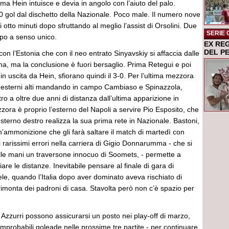
 ma Hein intuisce e devia in angolo con l’aiuto del palo.
0 gol dal dischetto della Nazionale. Poco male. Il numero nove
tti otto minuti dopo sfruttando al meglio l’assist di Orsolini. Due
SERIE 
po a senso unico.
EX RE
DEL P
con l’Estonia che con il neo entrato Sinyavskiy si affaccia dalle
a, ma la conclusione è fuori bersaglio. Prima Retegui e poi
n uscita da Hein, sfiorano quindi il 3-0. Per l’ultima mezzora
 esterni alti mandando in campo Cambiaso e Spinazzola,
tro a oltre due anni di distanza dall’ultima apparizione in
zora è proprio l’esterno del Napoli a servire Pio Esposito, che
terno destro realizza la sua prima rete in Nazionale. Bastoni,
un’ammonizione che gli farà saltare il match di martedì con
i rarissimi errori nella carriera di Gigio Donnarumma - che si
lle mani un traversone innocuo di Soomets, - permette a
are le distanze. Inevitabile pensare al finale di gara di
e, quando l’Italia dopo aver dominato aveva rischiato di
e rimonta dei padroni di casa. Stavolta però non c’è spazio per
 Azzurri possono assicurarsi un posto nei play-off di marzo,
 improbabili goleade nelle prossime tre partite - per continuare