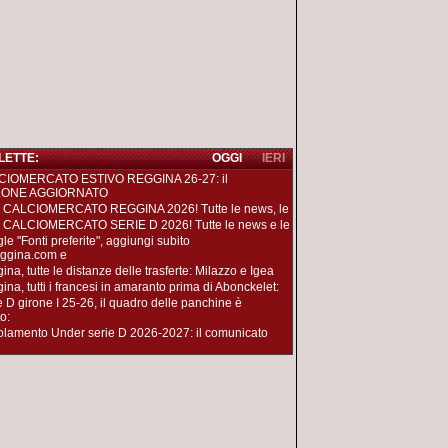
 LETTE:
OGGI
IERI
CIOMERCATO ESTIVO REGGINA 26-27: il
LONE AGGIORNATO
 CALCIOMERCATO REGGINA 2026! Tutte le news, le
 CALCIOMERCATO SERIE D 2026! Tutte le news e le
le "Fonti preferite", aggiungi subito
ggina.com e
na, tutte le distanze delle trasferte: Milazzo e Igea
ina, tutti i francesi in amaranto prima di Abonckelet:
e D girone I 25-26, il quadro delle panchine è
o:
lamento Under serie D 2026-2027: il comunicato