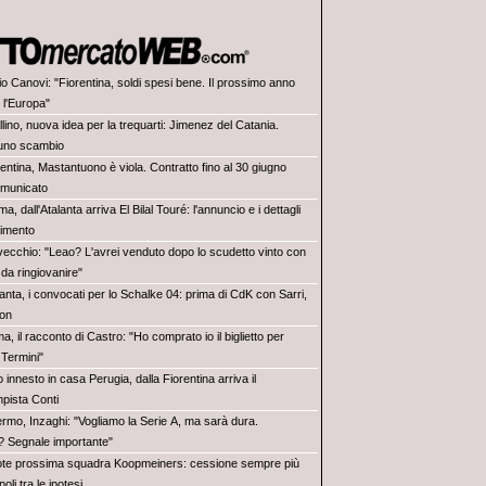
io Canovi: "Fiorentina, soldi spesi bene. Il prossimo anno
r l'Europa"
lino, nuova idea per la trequarti: Jimenez del Catania.
 uno scambio
entina, Mastantuono è viola. Contratto fino al 30 giugno
omunicato
a, dall'Atalanta arriva El Bilal Touré: l'annuncio e i dettagli
rimento
vecchio: "Leao? L'avrei venduto dopo lo scudetto vinto con
r da ringiovanire"
anta, i convocati per lo Schalke 04: prima di CdK con Sarri,
oon
, il racconto di Castro: "Ho comprato io il biglietto per
 Termini"
o innesto in casa Perugia, dalla Fiorentina arriva il
pista Conti
ermo, Inzaghi: "Vogliamo la Serie A, ma sarà dura.
? Segnale importante"
te prossima squadra Koopmeiners: cessione sempre più
oli tra le ipotesi