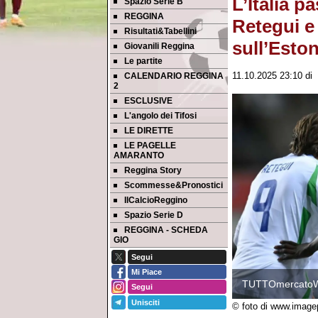
L’Italia p
Spazio Serie B
REGGINA
Retegui e 
Risultati&Tabellini
sull’Eston
Giovanili Reggina
Le partite
CALENDARIO REGGINA
11.10.2025 23:10
di
2
ESCLUSIVE
L'angolo dei Tifosi
LE DIRETTE
LE PAGELLE
AMARANTO
Reggina Story
Scommesse&Pronostici
IlCalcioReggino
Spazio Serie D
REGGINA - SCHEDA
GIO
Segui
Mi Piace
TUTTOmercato
Segui
Unisciti
© foto di www.image