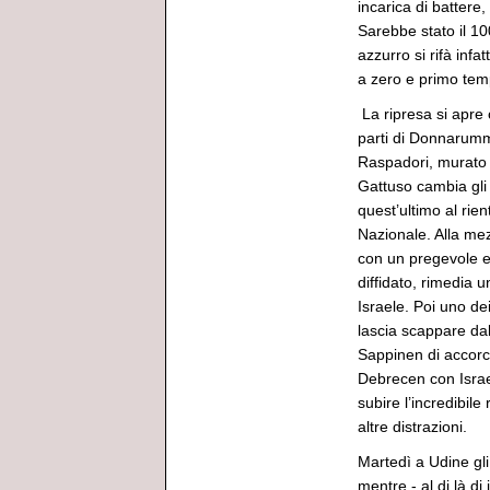
incarica di battere,
Sarebbe stato il 10
azzurro si rifà infa
a zero e primo tem
La ripresa si apre 
parti di Donnarumm
Raspadori, murato i
Gattuso cambia gli
quest’ultimo al rien
Nazionale. Alla mez
con un pregevole es
diffidato, rimedia 
Israele. Poi uno de
lascia scappare da
Sappinen di accorci
Debrecen con Israel
subire l’incredibil
altre distrazioni.
Martedì a Udine gli
mentre - al di là di