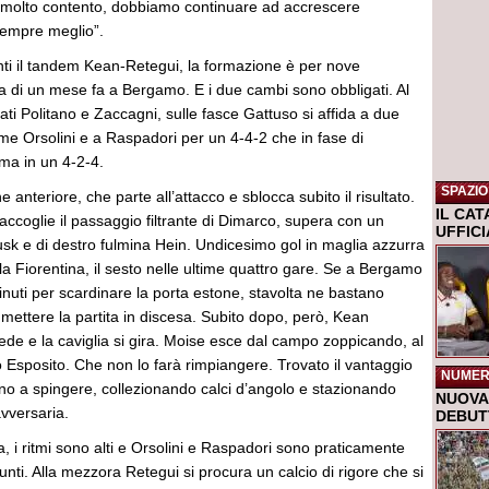
 molto contento, dobbiamo continuare ad accrescere
sempre meglio”.
ti il tandem Kean-Retegui, la formazione è per nove
a di un mese fa a Bergamo. E i due cambi sono obbligati. Al
nati Politano e Zaccagni, sulle fasce Gattuso si affida a due
ome Orsolini e a Raspadori per un 4-4-2 che in fase di
ma in un 4-2-4.
SPAZIO
ne anteriore, che parte all’attacco e sblocca subito il risultato.
IL CA
accoglie il passaggio filtrante di Dimarco, supera con un
UFFIC
usk e di destro fulmina Hein. Undicesimo gol in maglia azzurra
lla Fiorentina, il sesto nelle ultime quattro gare. Se a Bergamo
inuti per scardinare la porta estone, stavolta ne bastano
r mettere la partita in discesa. Subito dopo, però, Kean
ede e la caviglia si gira. Moise esce dal campo zoppicando, al
 Esposito. Che non lo farà rimpiangere. Trovato il vantaggio
NUMER
ano a spingere, collezionando calci d’angolo e stazionando
NUOVA 
avversaria.
DEBUTT
, i ritmi sono alti e Orsolini e Raspadori sono praticamente
unti. Alla mezzora Retegui si procura un calcio di rigore che si