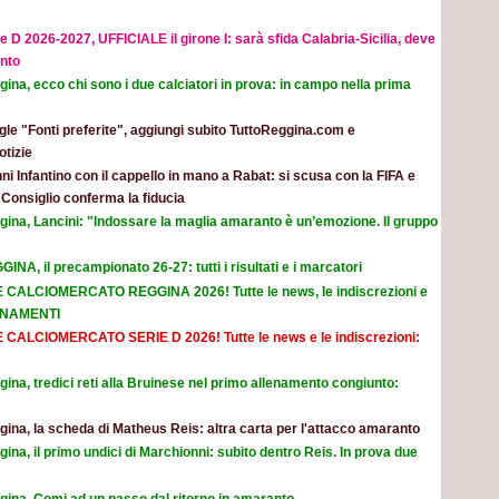
e D 2026-2027, UFFICIALE il girone I: sarà sfida Calabria-Sicilia, deve
nto
ina, ecco chi sono i due calciatori in prova: in campo nella prima
le "Fonti preferite", aggiungi subito TuttoReggina.com e
otizie
ni Infantino con il cappello in mano a Rabat: si scusa con la FIFA e
l Consiglio conferma la fiducia
gina, Lancini: "Indossare la maglia amaranto è un’emozione. Il gruppo
INA, il precampionato 26-27: tutti i risultati e i marcatori
E CALCIOMERCATO REGGINA 2026! Tutte le news, le indiscrezioni e
ORNAMENTI
E CALCIOMERCATO SERIE D 2026! Tutte le news e le indiscrezioni:
ina, tredici reti alla Bruinese nel primo allenamento congiunto:
ina, la scheda di Matheus Reis: altra carta per l'attacco amaranto
ina, il primo undici di Marchionni: subito dentro Reis. In prova due
gina, Comi ad un passo dal ritorno in amaranto