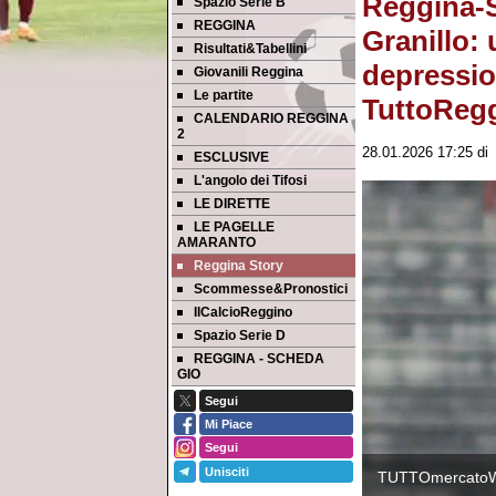
Reggina-Sa
Spazio Serie B
REGGINA
Granillo: 
Risultati&Tabellini
depression
Giovanili Reggina
Le partite
TuttoRegg
CALENDARIO REGGINA
2
28.01.2026 17:25
d
ESCLUSIVE
L'angolo dei Tifosi
LE DIRETTE
LE PAGELLE
AMARANTO
Reggina Story
Scommesse&Pronostici
IlCalcioReggino
Spazio Serie D
REGGINA - SCHEDA
GIO
Segui
Mi Piace
Segui
Unisciti
TUTTOmercato