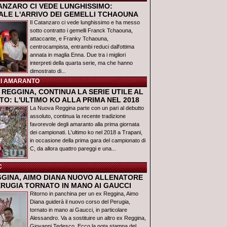
TANZARO CI VEDE LUNGHISSIMO:
IALE L'ARRIVO DEI GEMELLI TCHAOUNA
Il Catanzaro ci vede lunghissimo e ha messo
sotto contratto i gemelli Franck Tchaouna,
attaccante, e Franky Tchaouna,
centrocampista, entrambi reduci dall'ottima
annata in maglia Enna. Due tra i migliori
interpreti della quarta serie, ma che hanno
dimostrato di...
I AMARANTO
REGGINA, CONTINUA LA SERIE UTILE AL
O: L'ULTIMO KO ALLA PRIMA NEL 2018
La Nuova Reggina parte con un pari al debutto
assoluto, continua la recente tradizione
favorevole degli amaranto alla prima giornata
dei campionati. L'ultimo ko nel 2018 a Trapani,
in occasione della prima gara del campionato di
C, da allora quattro pareggi e una...
C
GGINA, AIMO DIANA NUOVO ALLENATORE
ERUGIA TORNATO IN MANO AI GAUCCI
Ritorno in panchina per un ex Reggina, Aimo
Diana guiderà il nuovo corso del Perugia,
tornato in mano ai Gaucci, in particolare
Alessandro. Va a sostituire un altro ex Reggina,
Giovanni Tedesco. Ecco la nota stampa del