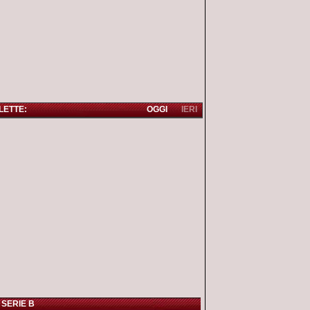
 LETTE:
OGGI
IERI
 SERIE B