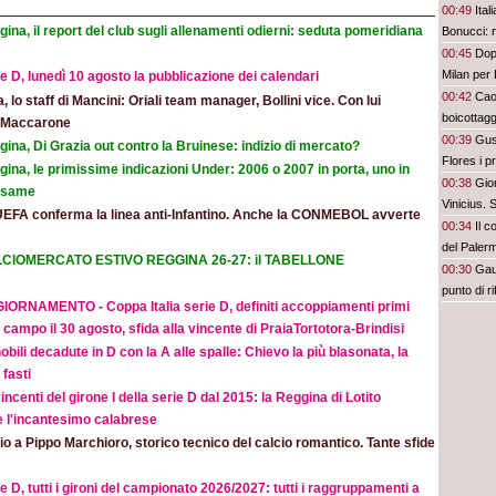
00:49
Ital
ina, il report del club sugli allenamenti odierni: seduta pomeridiana
Bonucci: 
00:45
Dopo
Milan per 
e D, lunedì 10 agosto la pubblicazione dei calendari
00:42
Cao
ia, lo staff di Mancini: Oriali team manager, Bollini vice. Con lui
boicottagg
e Maccarone
00:39
Gus
ina, Di Grazia out contro la Bruinese: indizio di mercato?
Flores i p
ina, le primissime indicazioni Under: 2006 o 2007 in porta, uno in
bel colpo”
00:38
Gior
 esame
Vinicius.
UEFA conferma la linea anti-Infantino. Anche la CONMEBOL avverte
00:34
Il c
del Paler
CIOMERCATO ESTIVO REGGINA 26-27: il TABELLONE
00:30
Gaut
punto di r
IORNAMENTO - Coppa Italia serie D, definiti accoppiamenti primi
 campo il 30 agosto, sfida alla vincente di PraiaTortotora-Brindisi
obili decadute in D con la A alle spalle: Chievo la più blasonata, la
fasti
incenti del girone I della serie D dal 2015: la Reggina di Lotito
e l'incantesimo calabrese
o a Pippo Marchioro, storico tecnico del calcio romantico. Tante sfide
e D, tutti i gironi del campionato 2026/2027: tutti i raggruppamenti a