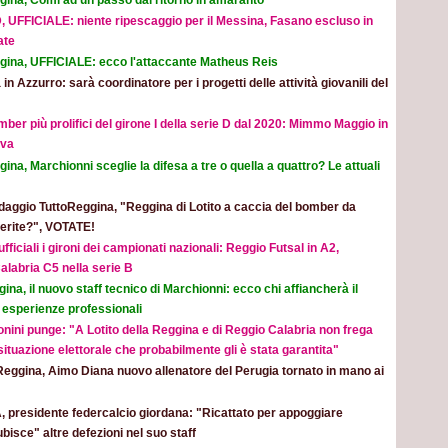
, UFFICIALE: niente ripescaggio per il Messina, Fasano escluso in
ate
gina, UFFICIALE: ecco l'attaccante Matheus Reis
 in Azzurro: sarà coordinatore per i progetti delle attività giovanili del
mber più prolifici del girone I della serie D dal 2020: Mimmo Maggio in
ova
ina, Marchionni sceglie la difesa a tre o quella a quattro? Le attuali
aggio TuttoReggina, "Reggina di Lotito a caccia del bomber da
eferite?", VOTATE!
ufficiali i gironi dei campionati nazionali: Reggio Futsal in A2,
alabria C5 nella serie B
ina, il nuovo staff tecnico di Marchionni: ecco chi affiancherà il
 esperienze professionali
nini punge: "A Lotito della Reggina e di Reggio Calabria non frega
 situazione elettorale che probabilmente gli è stata garantita"
Reggina, Aimo Diana nuovo allenatore del Perugia tornato in mano ai
, presidente federcalcio giordana: "Ricattato per appoggiare
ubisce" altre defezioni nel suo staff