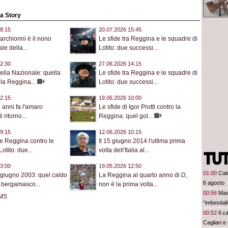
na Story
8:15
20.07.2026 15:45
rchionni è il nono
Le sfide tra Reggina e le squadre di
ale della...
Lotito: due successi...
2:30
27.06.2026 14:15
della Nazionale: quella
Le sfide tra Reggina e le squadre di
lla Reggina...
Lotito: due successi...
2:15
19.06.2026 10:00
 anni fa l'amaro
Le sfide di Igor Protti contro la
 ritorno...
Reggina: quel gol...
9:15
12.06.2026 10:15
ide Reggina contro le
Il 15 giugno 2014 l'ultima prima
otito: due...
volta dell'Italia al...
3:00
19.05.2026 12:50
01:00
Calc
 giugno 2003: quel caldo
La Reggina al quarto anno di D,
6 agosto
 bergamasco...
non è la prima volta...
00:56
Mas
“imbestia
00:52
Il c
Cagliari e