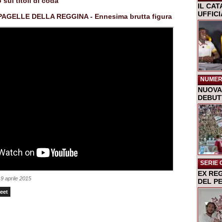
 sui titoli di coda
IL CA
UFFIC
PAGELLE DELLA REGGINA - Ennesima brutta figura
NUMER
NUOVA 
DEBUTT
SERIE 
EX RE
9 aprile 2015
DEL P
eet