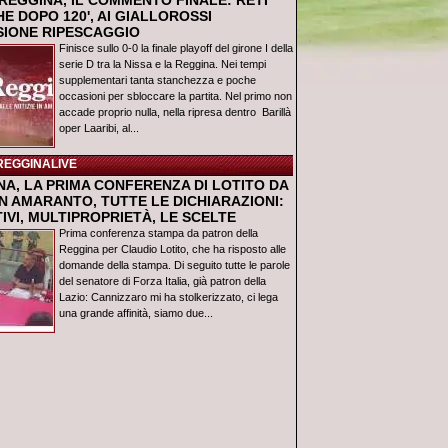
REGGINA, IL COMMENTO FINALE: RETI
E DOPO 120', AI GIALLOROSSI
USIONE RIPESCAGGIO
Finisce sullo 0-0 la finale playoff del girone I della
serie D tra la Nissa e la Reggina. Nei tempi
supplementari tanta stanchezza e poche
occasioni per sbloccare la partita. Nel primo non
accade proprio nulla, nella ripresa dentro Barillà
oper Laaribi, al...
REGGINALIVE
NA, LA PRIMA CONFERENZA DI LOTITO DA
N AMARANTO, TUTTE LE DICHIARAZIONI:
IVI, MULTIPROPRIETÀ, LE SCELTE
Prima conferenza stampa da patron della
Reggina per Claudio Lotito, che ha risposto alle
domande della stampa. Di seguito tutte le parole
del senatore di Forza Italia, già patron della
Lazio: Cannizzaro mi ha stolkerizzato, ci lega
una grande affinità, siamo due...