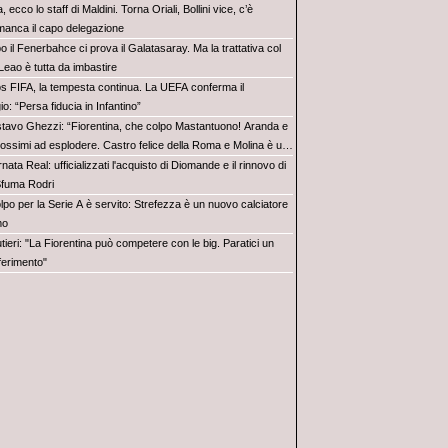
ia, ecco lo staff di Maldini. Torna Oriali, Bollini vice, c’è
manca il capo delegazione
 il Fenerbahce ci prova il Galatasaray. Ma la trattativa col
Leao è tutta da imbastire
s FIFA, la tempesta continua. La UEFA conferma il
io: “Persa fiducia in Infantino”
tavo Ghezzi: “Fiorentina, che colpo Mastantuono! Aranda e
rossimi ad esplodere. Castro felice della Roma e Molina è un
nata Real: ufficializzati l'acquisto di Diomande e il rinnovo di
 Sfuma Rodri
olpo per la Serie A è servito: Strefezza è un nuovo calciatore
mo
ieri: "La Fiorentina può competere con le big. Paratici un
iferimento"