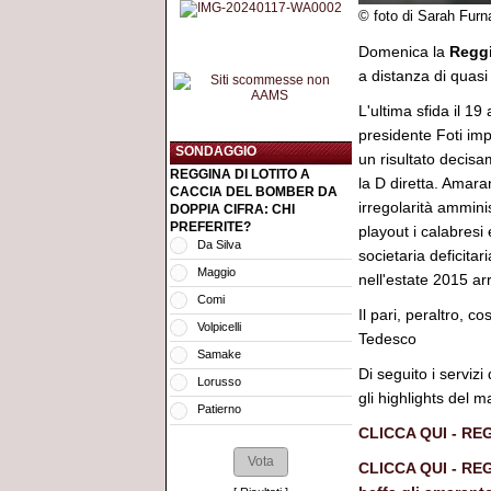
© foto di Sarah Fur
Domenica la
Regg
a distanza di quasi
L'ultima sfida il 19
presidente Foti imp
SONDAGGIO
un risultato decis
REGGINA DI LOTITO A
la D diretta. Amara
CACCIA DEL BOMBER DA
irregolarità ammini
DOPPIA CIFRA: CHI
PREFERITE?
playout i calabresi
Da Silva
societaria deficita
Maggio
nell'estate 2015 arr
Comi
Il pari, peraltro, 
Volpicelli
Tedesco
Samake
Di seguito i servizi
Lorusso
gli highlights del m
Patierno
CLICCA QUI - REG
CLICCA QUI - REG