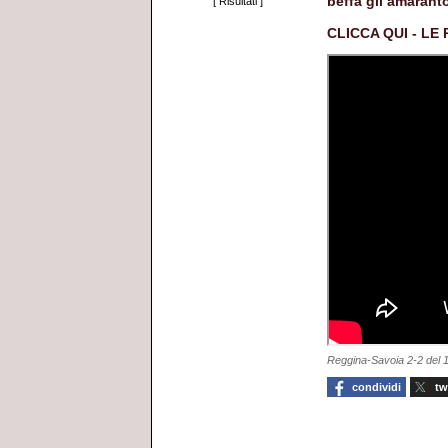
beffa gli amaranto
[
Risultati
]
CLICCA QUI - LE 
Reggina-Savoia 2-2 del 1
condividi
tw