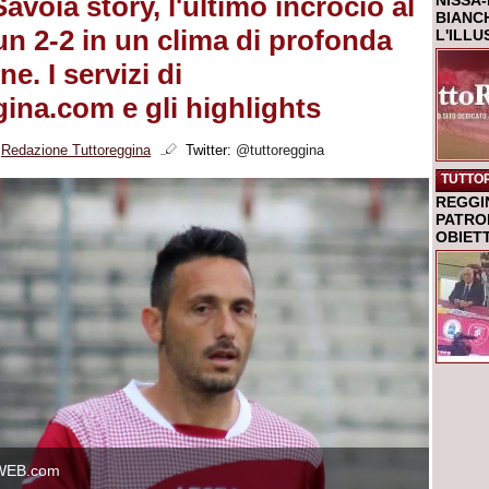
voia story, l'ultimo incrocio al
NISSA-
BIANCH
un 2-2 in un clima di profonda
L'ILL
e. I servizi di
ina.com e gli highlights
i
Redazione Tuttoreggina
Twitter:
@tuttoreggina
TUTTO
REGGI
PATRO
OBIETT
WEB.com