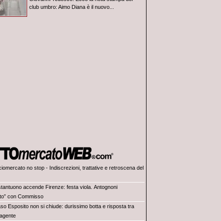
club umbro: Aimo Diana è il nuovo...
iomercato no stop - Indiscrezioni, trattative e retroscena del
tantuono accende Firenze: festa viola. Antognoni
lito” con Commisso
aso Esposito non si chiude: durissimo botta e risposta tra
 agente