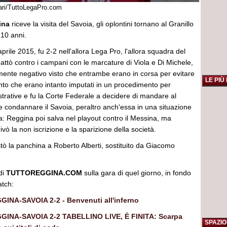
nari/TuttoLegaPro.com
ina
riceve la visita del Savoia, gli oplontini tornano al Granillo
 10 anni.
 aprile 2015, fu 2-2 nell'allora Lega Pro, l'allora squadra del
attò contro i campani con le marcature di Viola e Di Michele,
amente negativo visto che entrambe erano in corsa per evitare
LE PIÙ
nto che erano intanto imputati in un procedimento per
strative e fu la Corte Federale a decidere di mandare al
 e condannare il Savoia, peraltro anch'essa in una situazione
ria: Reggina poi salva nel playout contro il Messina, ma
ivò la non iscrizione e la sparizione della società.
costò la panchina a Roberto Alberti, sostituito da Giacomo
 di
TUTTOREGGINA.COM
sulla gara di quel giorno, in fondo
atch:
GINA-SAVOIA 2-2 - Benvenuti all'inferno
GINA-SAVOIA 2-2 TABELLINO LIVE, È FINITA: Scarpa
SPAZIO