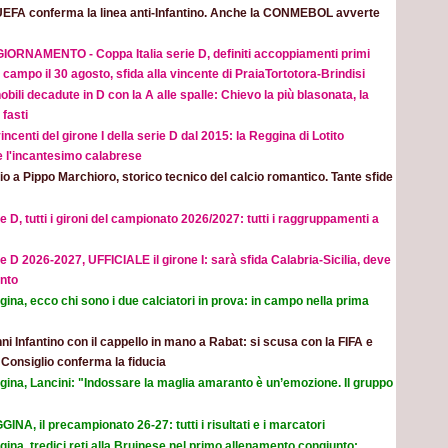
UEFA conferma la linea anti-Infantino. Anche la CONMEBOL avverte
IORNAMENTO - Coppa Italia serie D, definiti accoppiamenti primi
 campo il 30 agosto, sfida alla vincente di PraiaTortotora-Brindisi
obili decadute in D con la A alle spalle: Chievo la più blasonata, la
fasti
incenti del girone I della serie D dal 2015: la Reggina di Lotito
e l'incantesimo calabrese
o a Pippo Marchioro, storico tecnico del calcio romantico. Tante sfide
e D, tutti i gironi del campionato 2026/2027: tutti i raggruppamenti a
e D 2026-2027, UFFICIALE il girone I: sarà sfida Calabria-Sicilia, deve
nto
ina, ecco chi sono i due calciatori in prova: in campo nella prima
ni Infantino con il cappello in mano a Rabat: si scusa con la FIFA e
l Consiglio conferma la fiducia
gina, Lancini: "Indossare la maglia amaranto è un’emozione. Il gruppo
INA, il precampionato 26-27: tutti i risultati e i marcatori
ina, tredici reti alla Bruinese nel primo allenamento congiunto: