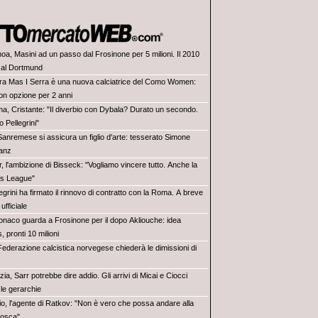
oa, Masini ad un passo dal Frosinone per 5 milioni. Il 2010
 al Dortmund
ra Mas I Serra è una nuova calciatrice del Como Women:
on opzione per 2 anni
a, Cristante: "Il diverbio con Dybala? Durato un secondo.
 Pellegrini"
Sanremese si assicura un figlio d'arte: tesserato Simone
anz
r, l'ambizione di Bisseck: "Vogliamo vincere tutto. Anche la
s League"
egrini ha firmato il rinnovo di contratto con la Roma. A breve
ufficiale
Monaco guarda a Frosinone per il dopo Akliouche: idea
 pronti 10 milioni
Federazione calcistica norvegese chiederà le dimissioni di
ia, Sarr potrebbe dire addio. Gli arrivi di Micai e Ciocci
le gerarchie
io, l'agente di Ratkov: "Non è vero che possa andare alla
osca"