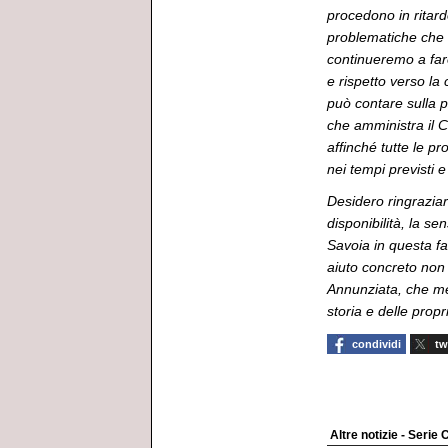
procedono in ritardo
problematiche che 
continueremo a far
e rispetto verso la 
può contare sulla 
che amministra il 
affinché tutte le pr
nei tempi previsti e
Desidero ringrazia
disponibilità, la se
Savoia in questa f
aiuto concreto non s
Annunziata, che mer
storia e delle propr
condividi
tw
Altre notizie - Serie 