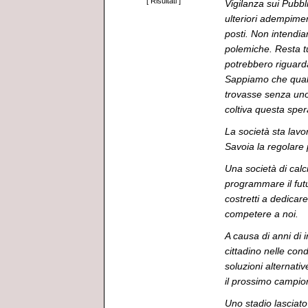
[
Risultati
]
Vigilanza sui Pubbl
ulteriori adempime
posti. Non intendia
polemiche. Resta t
potrebbero riguarda
Sappiamo che qualc
trovasse senza uno 
coltiva questa sper
La società sta lavor
Savoia la regolare
Una società di cal
programmare il futu
costretti a dedica
competere a noi.
A causa di anni di i
cittadino nelle con
soluzioni alternativ
il prossimo campio
Uno stadio lasciat