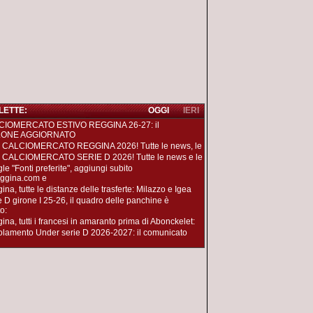
 LETTE:
OGGI
IERI
CIOMERCATO ESTIVO REGGINA 26-27: il
LONE AGGIORNATO
 CALCIOMERCATO REGGINA 2026! Tutte le news, le
 CALCIOMERCATO SERIE D 2026! Tutte le news e le
le "Fonti preferite", aggiungi subito
ggina.com e
na, tutte le distanze delle trasferte: Milazzo e Igea
e D girone I 25-26, il quadro delle panchine è
o:
ina, tutti i francesi in amaranto prima di Abonckelet:
lamento Under serie D 2026-2027: il comunicato