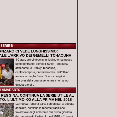
 SERIE B
TANZARO CI VEDE LUNGHISSIMO:
IALE L'ARRIVO DEI GEMELLI TCHAOUNA
Il Catanzaro ci vede lunghissimo e ha messo
sotto contratto i gemelli Franck Tchaouna,
attaccante, e Franky Tchaouna,
centrocampista, entrambi reduci dall'ottima
annata in maglia Enna. Due tra i migliori
interpreti della quarta serie, ma che hanno
dimostrato di...
I AMARANTO
REGGINA, CONTINUA LA SERIE UTILE AL
O: L'ULTIMO KO ALLA PRIMA NEL 2018
La Nuova Reggina parte con un pari al debutto
assoluto, continua la recente tradizione
favorevole degli amaranto alla prima giornata
dei campionati. L'ultimo ko nel 2018 a Trapani,