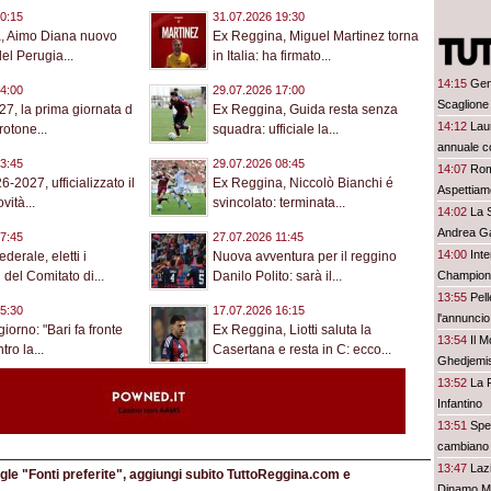
0:15
31.07.2026 19:30
, Aimo Diana nuovo
Ex Reggina, Miguel Martinez torna
el Perugia...
in Italia: ha firmato...
14:15
Gen
4:00
29.07.2026 17:00
Scaglione
27, la prima giornata d
Ex Reggina, Guida resta senza
14:12
Lau
rotone...
squadra: ufficiale la...
annuale c
3:45
29.07.2026 08:45
14:07
Rom
-2027, ufficializzato il
Ex Reggina, Niccolò Bianchi é
Aspettiamo
vità...
svincolato: terminata...
14:02
La 
Andrea G
7:45
27.07.2026 11:45
14:00
Inte
derale, eletti i
Nuova avventura per il reggino
Champion
del Comitato di...
Danilo Polito: sarà il...
13:55
Pell
5:30
17.07.2026 16:15
l'annuncio 
orno: "Bari fa fronte
Ex Reggina, Liotti saluta la
13:54
Il 
ro la...
Casertana e resta in C: ecco...
Ghedjemis,
13:52
La 
Infantino
13:51
Spez
cambiano 
13:47
Laz
le "Fonti preferite", aggiungi subito TuttoReggina.com e
Dinamo M