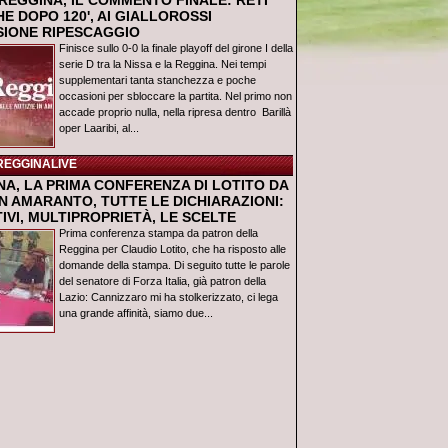
REGGINA, IL COMMENTO FINALE: RETI
E DOPO 120', AI GIALLOROSSI
USIONE RIPESCAGGIO
Finisce sullo 0-0 la finale playoff del girone I della
serie D tra la Nissa e la Reggina. Nei tempi
supplementari tanta stanchezza e poche
occasioni per sbloccare la partita. Nel primo non
accade proprio nulla, nella ripresa dentro Barillà
oper Laaribi, al...
REGGINALIVE
NA, LA PRIMA CONFERENZA DI LOTITO DA
N AMARANTO, TUTTE LE DICHIARAZIONI:
IVI, MULTIPROPRIETÀ, LE SCELTE
Prima conferenza stampa da patron della
Reggina per Claudio Lotito, che ha risposto alle
domande della stampa. Di seguito tutte le parole
del senatore di Forza Italia, già patron della
Lazio: Cannizzaro mi ha stolkerizzato, ci lega
una grande affinità, siamo due...