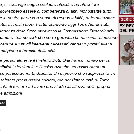
, ci costringe oggi a svolgere attività e ad affrontare
dovrebbero essere di competenza di altri. Nonostante tutto,
e la nostra parte con senso di responsabilità, determinazione
SERIE 
città e i nostri tifosi. Fortunatamente oggi Torre Annunziata
EX RE
DEL P
presenza dello Stato attraverso la Commissione Straordinaria
Comune. Siamo certi che verrà garantita la massima attenzione
ocedure e tutti gli interventi necessari vengano portati avanti
 nel pieno interesse della città.
re personalmente il Prefetto Dott. Gianfranco Tomao per la
nsibilità istituzionale e l’assistenza che sta assicurando al
ase particolarmente delicata. Un supporto che rappresenta un
oltanto per la nostra società, ma per l’intera città di Torre
ita di tornare ad avere uno stadio all’altezza della propria
ie ambizioni.
eet
C