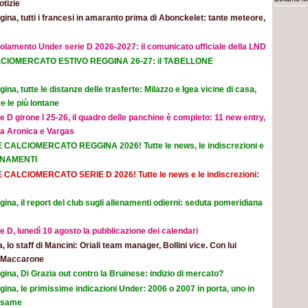
otizie
ina, tutti i francesi in amaranto prima di Abonckelet: tante meteore,
olamento Under serie D 2026-2027: il comunicato ufficiale della LND
CIOMERCATO ESTIVO REGGINA 26-27: il TABELLONE
ina, tutte le distanze delle trasferte: Milazzo e Igea vicine di casa,
e le più lontane
e D girone I 25-26, il quadro delle panchine è completo: 11 new entry,
na Aronica e Vargas
E CALCIOMERCATO REGGINA 2026! Tutte le news, le indiscrezioni e
ORNAMENTI
E CALCIOMERCATO SERIE D 2026! Tutte le news e le indiscrezioni:
ina, il report del club sugli allenamenti odierni: seduta pomeridiana
e D, lunedì 10 agosto la pubblicazione dei calendari
ia, lo staff di Mancini: Oriali team manager, Bollini vice. Con lui
e Maccarone
ina, Di Grazia out contro la Bruinese: indizio di mercato?
ina, le primissime indicazioni Under: 2006 o 2007 in porta, uno in
 esame