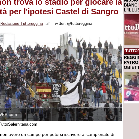
non trova lo stadio per giocare la
NISSA-
BIANCH
ltà per l'ipotesi Castel di Sangro
L'ILL
i
Redazione Tuttoreggina
Twitter:
@tuttoreggina
TUTTO
REGGI
PATRO
OBIETT
WEB.com
/TuttoSalernitana.com
i non avere un campo per potersi iscrivere al campionato di