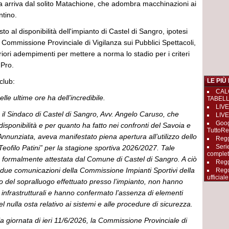
ia arriva dal solito Matachione, che adombra macchinazioni ai
ntino.
o al disponibilità dell'impianto di Castel di Sangro, ipotesi
 Commissione Provinciale di Vigilanza sui Pubblici Spettacoli,
riori adempimenti per mettere a norma lo stadio per i criteri
 Pro.
club:
LE PIÙ
CAL
le ultime ore ha dell’incredibile.
TABEL
LIVE
il Sindaco di Castel di Sangro, Avv. Angelo Caruso, che
LIVE
Goog
disponibilità e per quanto ha fatto nei confronti del Savoia e
TuttoRe
 Annunziata, aveva manifestato piena apertura all’utilizzo dello
Reggi
Seri
ofilo Patini” per la stagione sportiva 2026/2027. Tale
complet
ta formalmente attestata dal Comune di Castel di Sangro. A ciò
Regg
due comunicazioni della Commissione Impianti Sportivi della
Rego
ufficiale
o del sopralluogo effettuato presso l’impianto, non hanno
tà infrastrutturali e hanno confermato l’assenza di elementi
 del nulla osta relativo ai sistemi e alle procedure di sicurezza.
a giornata di ieri 11/6/2026, la Commissione Provinciale di