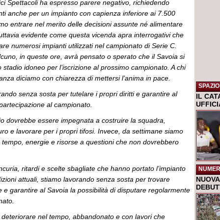
ici Spettacoli ha espresso parere negativo, richiedendo
nti anche per un impianto con capienza inferiore ai 7.500
mo entrare nel merito delle decisioni assunte né alimentare
uttavia evidente come questa vicenda apra interrogativi che
re numerosi impianti utilizzati nel campionato di Serie C.
uno, in queste ore, avrà pensato o sperato che il Savoia si
stadio idoneo per l’iscrizione al prossimo campionato. A chi
anza diciamo con chiarezza di mettersi l’anima in pace.
SPAZIO
ando senza sosta per tutelare i propri diritti e garantire al
IL CA
UFFIC
 partecipazione al campionato.
cio dovrebbe essere impegnata a costruire la squadra,
ro e lavorare per i propri tifosi. Invece, da settimane siamo
re tempo, energie e risorse a questioni che non dovrebbero
ncuria, ritardi e scelte sbagliate che hanno portato l’impianto
NUMER
dizioni attuali, stiamo lavorando senza sosta per trovare
NUOVA 
DEBUTT
e e garantire al Savoia la possibilità di disputare regolarmente
nato.
o deteriorare nel tempo, abbandonato e con lavori che