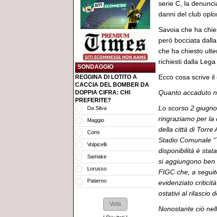
serie C, la denunc
danni del club oplo
Savoia che ha chiest
però bocciata dalla
che ha chiesto ulte
richiesti dalla Lega
SONDAGGIO
Ecco cosa scrive il 
REGGINA DI LOTITO A
CACCIA DEL BOMBER DA
Quanto accaduto nel
DOPPIA CIFRA: CHI
PREFERITE?
Lo scorso 2 giugno 
Da Silva
ringraziamo per la 
Maggio
della città di Torre
Comi
Stadio Comunale “Te
Volpicelli
disponibilità è sta
Samake
si aggiungono ben 
Lorusso
FIGC che, a seguit
Patierno
evidenziato critici
ostativi al rilascio
Nonostante ciò nell