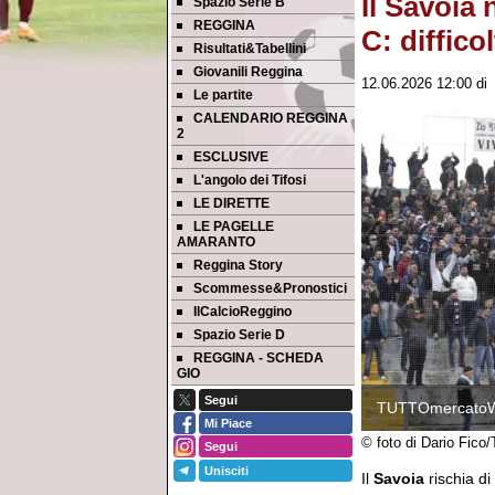
Il Savoia 
Spazio Serie B
REGGINA
C: diffico
Risultati&Tabellini
Giovanili Reggina
12.06.2026 12:00
d
Le partite
CALENDARIO REGGINA
2
ESCLUSIVE
L'angolo dei Tifosi
LE DIRETTE
LE PAGELLE
AMARANTO
Reggina Story
Scommesse&Pronostici
IlCalcioReggino
Spazio Serie D
REGGINA - SCHEDA
GIO
Segui
TUTTOmercato
Mi Piace
© foto di Dario Fico
Segui
Unisciti
Il
Savoia
rischia d