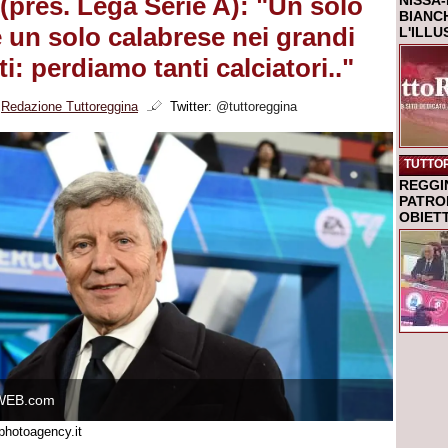
(pres. Lega Serie A): "Un solo
NISSA-
BIANCH
e un solo calabrese nei grandi
L'ILL
: perdiamo tanti calciatori.."
i
Redazione Tuttoreggina
Twitter:
@tuttoreggina
TUTTO
REGGI
PATRO
OBIETT
WEB.com
photoagency.it