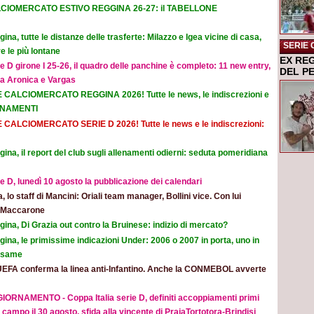
CIOMERCATO ESTIVO REGGINA 26-27: il TABELLONE
ina, tutte le distanze delle trasferte: Milazzo e Igea vicine di casa,
SERIE 
e le più lontane
EX RE
e D girone I 25-26, il quadro delle panchine è completo: 11 new entry,
DEL P
na Aronica e Vargas
E CALCIOMERCATO REGGINA 2026! Tutte le news, le indiscrezioni e
ORNAMENTI
E CALCIOMERCATO SERIE D 2026! Tutte le news e le indiscrezioni:
ina, il report del club sugli allenamenti odierni: seduta pomeridiana
e D, lunedì 10 agosto la pubblicazione dei calendari
ia, lo staff di Mancini: Oriali team manager, Bollini vice. Con lui
e Maccarone
ina, Di Grazia out contro la Bruinese: indizio di mercato?
ina, le primissime indicazioni Under: 2006 o 2007 in porta, uno in
 esame
UEFA conferma la linea anti-Infantino. Anche la CONMEBOL avverte
IORNAMENTO - Coppa Italia serie D, definiti accoppiamenti primi
 campo il 30 agosto, sfida alla vincente di PraiaTortotora-Brindisi