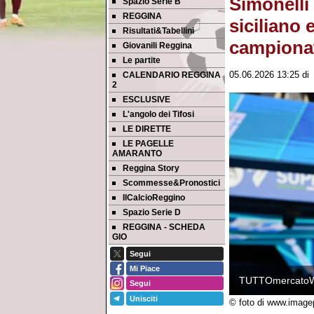
Simonelli 
Spazio Serie B
REGGINA
siciliano 
Risultati&Tabellini
campionati
Giovanili Reggina
Le partite
CALENDARIO REGGINA
05.06.2026 13:25
d
2
ESCLUSIVE
L'angolo dei Tifosi
LE DIRETTE
LE PAGELLE
AMARANTO
Reggina Story
Scommesse&Pronostici
IlCalcioReggino
Spazio Serie D
REGGINA - SCHEDA
GIO
Segui
Mi Piace
TUTTOmercato
Segui
Unisciti
© foto di www.image