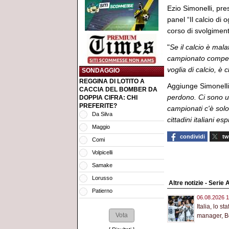
Ezio Simonelli, pre
panel “Il calcio di o
corso di svolgimen
"
Se il calcio è mal
campionato competi
voglia di calcio, è 
SONDAGGIO
REGGINA DI LOTITO A
Aggiunge Simonelli
CACCIA DEL BOMBER DA
perdono. Ci sono u
DOPPIA CIFRA: CHI
PREFERITE?
campionati c'è solo
Da Silva
cittadini italiani e
Maggio
condividi
tw
Comi
Volpicelli
Samake
Lorusso
Altre notizie - Serie 
Patierno
06.08.2026 1
Italia, lo st
manager, Bol