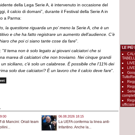
sidente della Lega Serie A, è intervenuto in occasione del
ggi, il calcio di domani”, durante il Festival della Serie A in
to a Parma:
ato, la questione riguarda un po’ meno la Serie A, che è un
tivo e che ha fatto registrare un aumento dell’audience. C’è
chiaro che poi ci siano tante cose da fare
".
LE PIÙ
: "
Il tema non è solo legato ai giovani calciatori che si
CAL
na marea di calciatori che non troviamo. Nei cinque grandi
TABEL
LIVE
 un siciliano, c'è solo un calabrese. È possibile che l'11% dei
LIVE
sprima solo due calciatori? È un lavoro che il calcio deve fare
".
Goog
TuttoRe
eet
Reggi
Regg
Seri
complet
Rego
ufficiale
A
9:00
06.08.2026 18:15
aff di Mancini: Oriali team
La UEFA conferma la linea anti-
lini...
Infantino. Anche la...