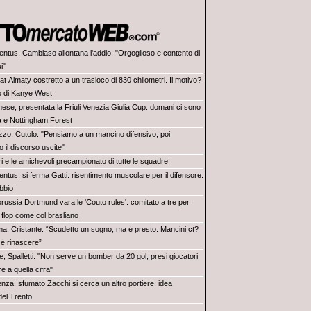
entus, Cambiaso allontana l'addio: "Orgoglioso e contento di
i"
at Almaty costretto a un trasloco di 830 chilometri. Il motivo?
to di Kanye West
nese, presentata la Friuli Venezia Giulia Cup: domani ci sono
a e Nottingham Forest
zzo, Cutolo: "Pensiamo a un mancino difensivo, poi
 il discorso uscite"
tiri e le amichevoli precampionato di tutte le squadre
ntus, si ferma Gatti: risentimento muscolare per il difensore.
ubbio
orussia Dortmund vara le 'Couto rules': comitato a tre per
 flop come col brasliano
a, Cristante: “Scudetto un sogno, ma è presto. Mancini ct?
o è rinascere”
, Spalletti: "Non serve un bomber da 20 gol, presi giocatori
re a quella cifra"
enza, sfumato Zacchi si cerca un altro portiere: idea
del Trento