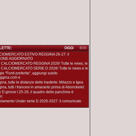
 LETTE:
OGGI
IERI
CIOMERCATO ESTIVO REGGINA 26-27: il
LONE AGGIORNATO
 CALCIOMERCATO REGGINA 2026! Tutte le news, le
 CALCIOMERCATO SERIE D 2026! Tutte le news e le
le "Fonti preferite", aggiungi subito
ggina.com e
na, tutte le distanze delle trasferte: Milazzo e Igea
ina, tutti i francesi in amaranto prima di Abonckelet:
e D girone I 25-26, il quadro delle panchine è
o:
lamento Under serie D 2026-2027: il comunicato