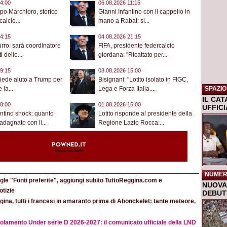
4:00
06.08.2026 11:15
po Marchioro, storico
Gianni Infantino con il cappello in
calcio...
mano a Rabat: si...
4:15
04.08.2026 21:15
urro: sarà coordinatore
FIFA, presidente federcalcio
i delle...
giordana: "Ricattato per...
9:15
03.08.2026 15:00
hiede aiuto a Trump per
Bisignani: "Lotito isolato in FIGC,
SPAZIO
la...
Lega e Forza Italia....
IL CA
8:00
01.08.2026 15:00
UFFIC
antino shock: quanto
Lotito risponde al presidente della
dagnato con il...
Regione Lazio Rocca:...
NUMER
le "Fonti preferite", aggiungi subito TuttoReggina.com e
NUOVA 
otizie
DEBUTT
ina, tutti i francesi in amaranto prima di Abonckelet: tante meteore,
olamento Under serie D 2026-2027: il comunicato ufficiale della LND