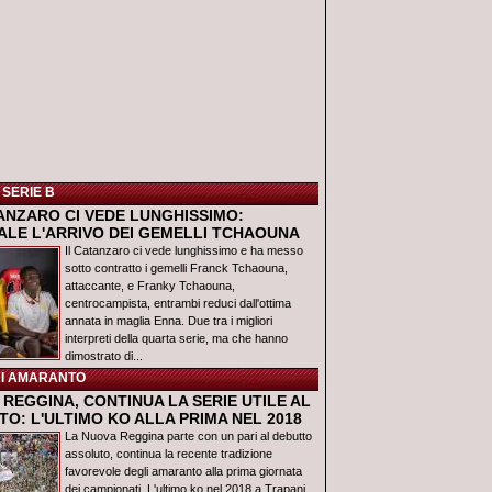
 SERIE B
TANZARO CI VEDE LUNGHISSIMO:
IALE L'ARRIVO DEI GEMELLI TCHAOUNA
Il Catanzaro ci vede lunghissimo e ha messo
sotto contratto i gemelli Franck Tchaouna,
attaccante, e Franky Tchaouna,
centrocampista, entrambi reduci dall'ottima
annata in maglia Enna. Due tra i migliori
interpreti della quarta serie, ma che hanno
dimostrato di...
I AMARANTO
REGGINA, CONTINUA LA SERIE UTILE AL
O: L'ULTIMO KO ALLA PRIMA NEL 2018
La Nuova Reggina parte con un pari al debutto
assoluto, continua la recente tradizione
favorevole degli amaranto alla prima giornata
dei campionati. L'ultimo ko nel 2018 a Trapani,