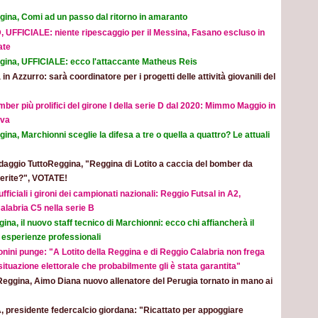
gina, Comi ad un passo dal ritorno in amaranto
, UFFICIALE: niente ripescaggio per il Messina, Fasano escluso in
ate
gina, UFFICIALE: ecco l'attaccante Matheus Reis
 in Azzurro: sarà coordinatore per i progetti delle attività giovanili del
mber più prolifici del girone I della serie D dal 2020: Mimmo Maggio in
ova
ina, Marchionni sceglie la difesa a tre o quella a quattro? Le attuali
aggio TuttoReggina, "Reggina di Lotito a caccia del bomber da
eferite?", VOTATE!
ufficiali i gironi dei campionati nazionali: Reggio Futsal in A2,
alabria C5 nella serie B
ina, il nuovo staff tecnico di Marchionni: ecco chi affiancherà il
 esperienze professionali
nini punge: "A Lotito della Reggina e di Reggio Calabria non frega
 situazione elettorale che probabilmente gli è stata garantita"
Reggina, Aimo Diana nuovo allenatore del Perugia tornato in mano ai
, presidente federcalcio giordana: "Ricattato per appoggiare