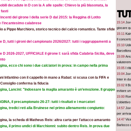
obili decadute in D con la A alle spalle: Chievo la più blasonata, la
fasti
incenti del girone I della serie D dal 2015: la Reggina di Lotito
15:14
Juv
e l'incantesimo calabrese
giocare qu
o a Pippo Marchioro, storico tecnico del calcio romantico. Tante sfide
15:11
Kair
Il concer
e D, tutti i gironi del campionato 2026/2027: tutti i raggruppamenti a
15:10
Udi
Barcellon
e D 2026-2027, UFFICIALE il girone I: sarà sfida Calabria-Sicilia, deve
15:09
Are
nto
valuteremo
ina, ecco chi sono i due calciatori in prova: in campo nella prima
15:05
I ri
15:04
Juve
ni Infantino con il cappello in mano a Rabat: si scusa con la FIFA e
Inter in d
l Consiglio conferma la fiducia
15:02
Il B
gina, Lancini: "Indossare la maglia amaranto è un’emozione. Il gruppo
evitare un
15:00
Rom
INA, il precampionato 26-27: tutti i risultati e i marcatori
L’obiettiv
ina, tredici reti alla Bruinese nel primo allenamento congiunto:
14:57
Juve
per arriva
14:47
Vic
ina, la scheda di Matheus Reis: altra carta per l'attacco amaranto
Barlocco 
ina, il primo undici di Marchionni: subito dentro Reis. In prova due