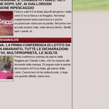
REGGINA, IL COMMENTO FINALE: RETI
E DOPO 120', AI GIALLOROSSI
USIONE RIPESCAGGIO
Finisce sullo 0-0 la finale playoff del girone I della
serie D tra la Nissa e la Reggina. Nei tempi
supplementari tanta stanchezza e poche
occasioni per sbloccare la partita. Nel primo non
accade proprio nulla, nella ripresa dentro Barillà
oper Laaribi, al...
REGGINALIVE
NA, LA PRIMA CONFERENZA DI LOTITO DA
N AMARANTO, TUTTE LE DICHIARAZIONI:
IVI, MULTIPROPRIETÀ, LE SCELTE
Prima conferenza stampa da patron della
Reggina per Claudio Lotito, che ha risposto alle
domande della stampa. Di seguito tutte le parole
del senatore di Forza Italia, già patron della
Lazio: Cannizzaro mi ha stolkerizzato, ci lega
una grande affinità, siamo due...