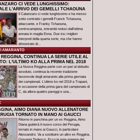
TANZARO CI VEDE LUNGHISSIMO:
IALE L'ARRIVO DEI GEMELLI TCHAOUNA
Il Catanzaro ci vede lunghissimo e ha messo
sotto contratto i gemelli Franck Tchaouna,
attaccante, e Franky Tchaouna,
centrocampista, entrambi reduci dall'ottima
annata in maglia Enna. Due tra i migliori
interpreti della quarta serie, ma che hanno
dimostrato di...
I AMARANTO
REGGINA, CONTINUA LA SERIE UTILE AL
O: L'ULTIMO KO ALLA PRIMA NEL 2018
La Nuova Reggina parte con un pari al debutto
assoluto, continua la recente tradizione
favorevole degli amaranto alla prima giornata
dei campionati. L'ultimo ko nel 2018 a Trapani,
in occasione della prima gara del campionato di
C, da allora quattro pareggi e una...
C
GGINA, AIMO DIANA NUOVO ALLENATORE
ERUGIA TORNATO IN MANO AI GAUCCI
Ritorno in panchina per un ex Reggina, Aimo
Diana guiderà il nuovo corso del Perugia,
tornato in mano ai Gaucci, in particolare
Alessandro. Va a sostituire un altro ex Reggina,
Giovanni Tedesco. Ecco la nota stampa del