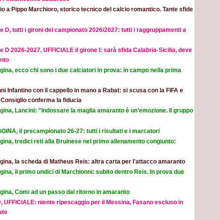
o a Pippo Marchioro, storico tecnico del calcio romantico. Tante sfide
e D, tutti i gironi del campionato 2026/2027: tutti i raggruppamenti a
e D 2026-2027, UFFICIALE il girone I: sarà sfida Calabria-Sicilia, deve
nto
ina, ecco chi sono i due calciatori in prova: in campo nella prima
ni Infantino con il cappello in mano a Rabat: si scusa con la FIFA e
l Consiglio conferma la fiducia
gina, Lancini: "Indossare la maglia amaranto è un’emozione. Il gruppo
INA, il precampionato 26-27: tutti i risultati e i marcatori
ina, tredici reti alla Bruinese nel primo allenamento congiunto:
ina, la scheda di Matheus Reis: altra carta per l'attacco amaranto
ina, il primo undici di Marchionni: subito dentro Reis. In prova due
gina, Comi ad un passo dal ritorno in amaranto
, UFFICIALE: niente ripescaggio per il Messina, Fasano escluso in
ate