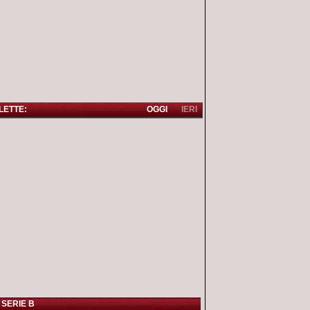
 LETTE:
OGGI
IERI
 SERIE B