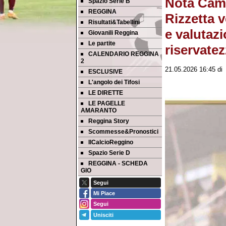
Nota Cam
Spazio Serie B
REGGINA
Rizzetta v
Risultati&Tabellini
e valutazi
Giovanili Reggina
Le partite
riservate
CALENDARIO REGGINA
2
21.05.2026 16:45
d
ESCLUSIVE
L'angolo dei Tifosi
LE DIRETTE
LE PAGELLE
AMARANTO
Reggina Story
Scommesse&Pronostici
IlCalcioReggino
Spazio Serie D
REGGINA - SCHEDA
GIO
Segui
Mi Piace
Segui
Unisciti