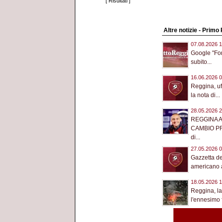
[
Risultati
]
Altre notizie - Primo
07.08.2026 1
Google "Fon
subito...
16.06.2026 0
Reggina, uffi
la nota di...
28.05.2026 2
REGGINA 
CAMBIO PR
di...
27.05.2026 0
Gazzetta del
americano a
18.05.2026 1
Reggina, la 
l'ennesimo f