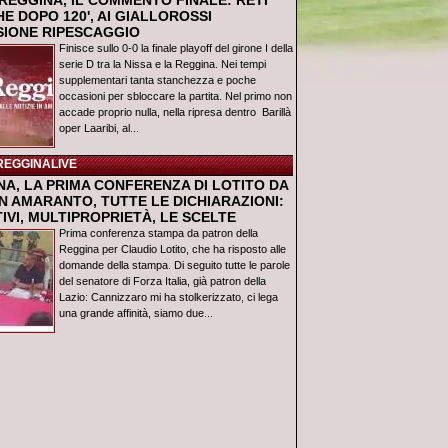
REGGINA, IL COMMENTO FINALE: RETI
E DOPO 120', AI GIALLOROSSI
USIONE RIPESCAGGIO
Finisce sullo 0-0 la finale playoff del girone I della
serie D tra la Nissa e la Reggina. Nei tempi
supplementari tanta stanchezza e poche
occasioni per sbloccare la partita. Nel primo non
accade proprio nulla, nella ripresa dentro Barillà
oper Laaribi, al...
REGGINALIVE
NA, LA PRIMA CONFERENZA DI LOTITO DA
N AMARANTO, TUTTE LE DICHIARAZIONI:
IVI, MULTIPROPRIETÀ, LE SCELTE
Prima conferenza stampa da patron della
Reggina per Claudio Lotito, che ha risposto alle
domande della stampa. Di seguito tutte le parole
del senatore di Forza Italia, già patron della
Lazio: Cannizzaro mi ha stolkerizzato, ci lega
una grande affinità, siamo due...