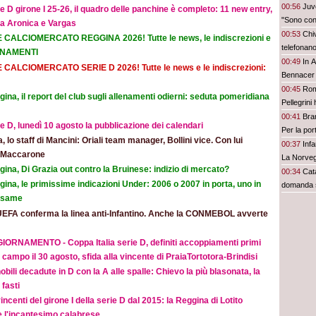
00:56
Juve
e D girone I 25-26, il quadro delle panchine è completo: 11 new entry,
"Sono con
na Aronica e Vargas
00:53
Chi
E CALCIOMERCATO REGGINA 2026! Tutte le news, le indiscrezioni e
telefonan
ORNAMENTI
00:49
In A
E CALCIOMERCATO SERIE D 2026! Tutte le news e le indiscrezioni:
Bennacer 
00:45
Rom
ina, il report del club sugli allenamenti odierni: seduta pomeridiana
Pellegrini 
00:41
Bran
e D, lunedì 10 agosto la pubblicazione dei calendari
Per la po
ia, lo staff di Mancini: Oriali team manager, Bollini vice. Con lui
00:37
Inf
e Maccarone
La Norvegi
ina, Di Grazia out contro la Bruinese: indizio di mercato?
00:34
Cata
ina, le primissime indicazioni Under: 2006 o 2007 in porta, uno in
domanda 
 esame
UEFA conferma la linea anti-Infantino. Anche la CONMEBOL avverte
IORNAMENTO - Coppa Italia serie D, definiti accoppiamenti primi
 campo il 30 agosto, sfida alla vincente di PraiaTortotora-Brindisi
obili decadute in D con la A alle spalle: Chievo la più blasonata, la
fasti
incenti del girone I della serie D dal 2015: la Reggina di Lotito
e l'incantesimo calabrese