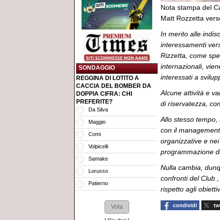
Nota stampa del Ca
Matt Rozzetta vers
In merito alle indis
interessamenti verso
Rizzetta, come spe
internazionali, vie
SONDAGGIO
interessati a svilu
REGGINA DI LOTITO A
CACCIA DEL BOMBER DA
Alcune attività e v
DOPPIA CIFRA: CHI
PREFERITE?
di riservatezza, co
Da Silva
Allo stesso tempo,
Maggio
con il management 
Comi
organizzative e nei 
Volpicelli
programmazione del
Samake
Nulla cambia, dunqu
Lorusso
confronti del Club 
Patierno
rispetto agli obiett
condividi
tw