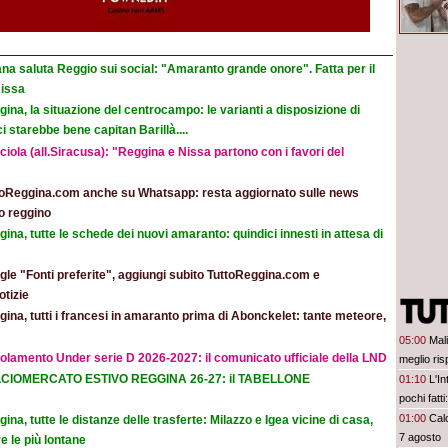
na saluta Reggio sui social: "Amaranto grande onore". Fatta per il
Nissa
ina, la situazione del centrocampo: le varianti a disposizione di
 starebbe bene capitan Barillà....
iola (all.Siracusa): "Reggina e Nissa partono con i favori del
toReggina.com anche su Whatsapp: resta aggiornato sulle news
o reggino
ina, tutte le schede dei nuovi amaranto: quindici innesti in attesa di
le "Fonti preferite", aggiungi subito TuttoReggina.com e
otizie
ina, tutti i francesi in amaranto prima di Abonckelet: tante meteore,
05:00
Mal
olamento Under serie D 2026-2027: il comunicato ufficiale della LND
meglio ris
CIOMERCATO ESTIVO REGGINA 26-27: il TABELLONE
01:10
L'In
pochi fatt
prescinder
01:00
Calc
ina, tutte le distanze delle trasferte: Milazzo e Igea vicine di casa,
serve una
7 agosto
e le più lontane