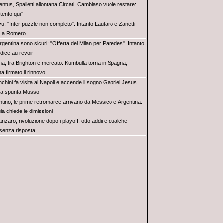
ntus, Spalletti allontana Circati. Cambiaso vuole restare:
tento qui"
vu: "Inter puzzle non completo". Intanto Lautaro e Zanetti
o a Romero
rgentina sono sicuri: "Offerta del Milan per Paredes". Intanto
dice au revoir
a, tra Brighton e mercato: Kumbulla torna in Spagna,
ha firmato il rinnovo
chini fa visita al Napoli e accende il sogno Gabriel Jesus.
rta spunta Musso
antino, le prime retromarce arrivano da Messico e Argentina.
a chiede le dimissioni
nzaro, rivoluzione dopo i playoff: otto addii e qualche
senza risposta