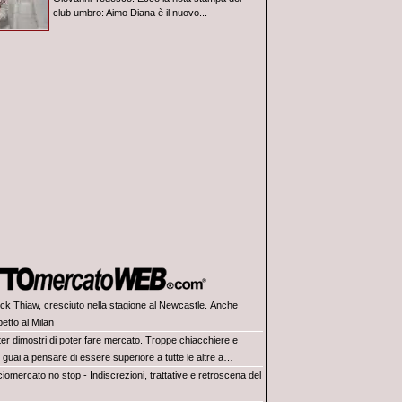
club umbro: Aimo Diana è il nuovo...
ick Thiaw, cresciuto nella stagione al Newcastle. Anche
petto al Milan
ter dimostri di poter fare mercato. Troppe chiacchiere e
i: guai a pensare di essere superiore a tutte le altre a
e. Juve, il portiere può diventare un "problema". Milan-Leao,
iomercato no stop - Indiscrezioni, trattative e retroscena del
 decisione netta