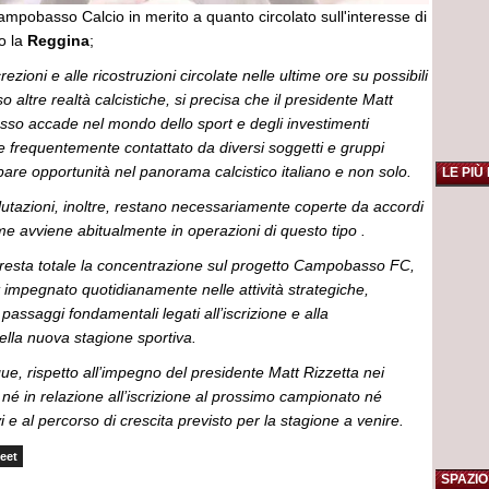
mpobasso Calcio in merito a quanto circolato sull'interesse di
o la
Reggina
;
crezioni e alle ricostruzioni circolate nelle ultime ore su possibili
 altre realtà calcistiche, si precisa che il presidente Matt
sso accade nel mondo dello sport e degli investimenti
ne frequentemente contattato da diversi soggetti e gruppi
ppare opportunità nel panorama calcistico italiano e non solo.
LE PIÙ
alutazioni, inoltre, restano necessariamente coperte da accordi
me avviene abitualmente in operazioni di questo tipo .
 resta totale la concentrazione sul progetto Campobasso FC,
impegnato quotidianamente nelle attività strategiche,
passaggi fondamentali legati all’iscrizione e alla
la nuova stagione sportiva.
e, rispetto all’impegno del presidente Matt Rizzetta nei
, né in relazione all’iscrizione al prossimo campionato né
ivi e al percorso di crescita previsto per la stagione a venire.
eet
SPAZIO