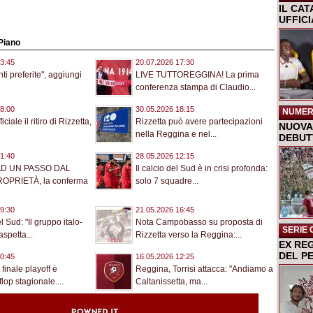
IL CA
UFFIC
 Piano
3:45
20.07.2026 17:30
ti preferite", aggiungi
LIVE TUTTOREGGINA! La prima
conferenza stampa di Claudio...
8:00
30.05.2026 18:15
NUMER
ciale il ritiro di Rizzetta,
Rizzetta può avere partecipazioni
NUOVA 
nella Reggina e nel...
DEBUTT
1:40
28.05.2026 12:15
AD UN PASSO DAL
Il calcio del Sud è in crisi profonda:
OPRIETÀ, la conferma
solo 7 squadre...
9:30
21.05.2026 16:45
 Sud: "Il gruppo italo-
Nota Campobasso su proposta di
SERIE 
spetta...
Rizzetta verso la Reggina:...
EX RE
DEL P
0:45
16.05.2026 12:25
finale playoff è
Reggina, Torrisi attacca: "Andiamo a
lop stagionale....
Caltanissetta, ma...