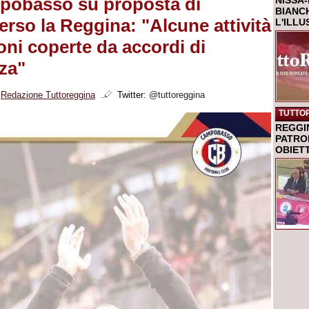
pobasso su proposta di
NISSA-
BIANCH
erso la Reggina: "Alcune attività
L'ILL
oni coperte da accordi di
zza"
i
Redazione Tuttoreggina
Twitter:
@tuttoreggina
TUTTO
REGGI
PATRO
OBIETT