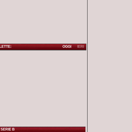
 LETTE:
OGGI
IERI
 SERIE B