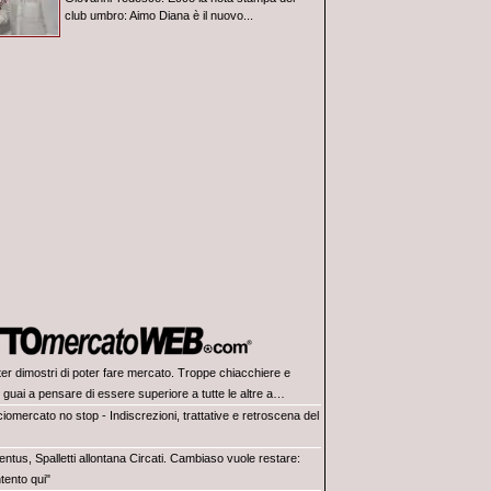
club umbro: Aimo Diana è il nuovo...
ter dimostri di poter fare mercato. Troppe chiacchiere e
i: guai a pensare di essere superiore a tutte le altre a
e. Juve, il portiere può diventare un "problema". Milan-Leao,
iomercato no stop - Indiscrezioni, trattative e retroscena del
 decisione netta
ntus, Spalletti allontana Circati. Cambiaso vuole restare:
tento qui"