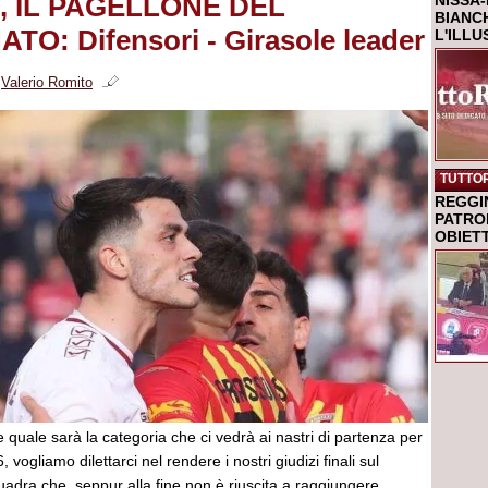
, IL PAGELLONE DEL
NISSA-
BIANCH
O: Difensori - Girasole leader
L'ILL
i
Valerio Romito
TUTTO
REGGI
PATRO
OBIETT
re quale sarà la categoria che ci vedrà ai nastri di partenza per
 vogliamo dilettarci nel rendere i nostri giudizi finali sul
adra che, seppur alla fine non è riuscita a raggiungere