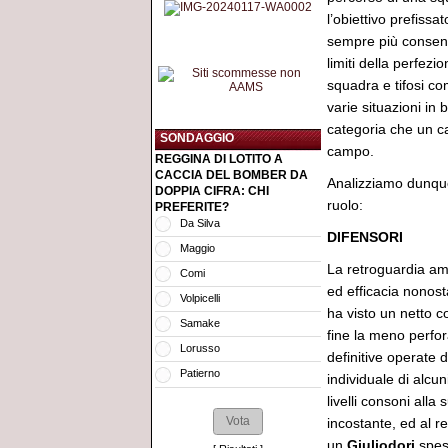
l’obiettivo prefiss
sempre più consensi
limiti della perfez
squadra e tifosi co
varie situazioni in 
categoria che un 
SONDAGGIO
campo.
REGGINA DI LOTITO A
CACCIA DEL BOMBER DA
Analizziamo dunque 
DOPPIA CIFRA: CHI
ruolo:
PREFERITE?
Da Silva
DIFENSORI
Maggio
La retroguardia ama
Comi
ed efficacia nonost
Volpicelli
ha visto un netto co
Samake
fine la meno perfor
Lorusso
definitive operate 
Patierno
individuale di alcu
livelli consoni all
incostante, ed al r
un
Giuliodori
spess