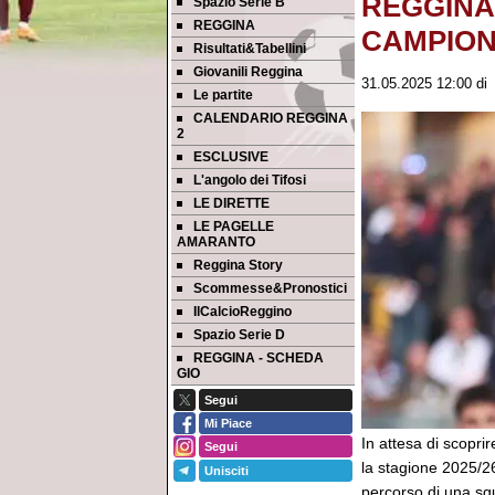
REGGINA
Spazio Serie B
REGGINA
CAMPIONAT
Risultati&Tabellini
Giovanili Reggina
31.05.2025 12:00
d
Le partite
CALENDARIO REGGINA
2
ESCLUSIVE
L'angolo dei Tifosi
LE DIRETTE
LE PAGELLE
AMARANTO
Reggina Story
Scommesse&Pronostici
IlCalcioReggino
Spazio Serie D
REGGINA - SCHEDA
GIO
Segui
Mi Piace
In attesa di scopri
Segui
la stagione 2025/26,
Unisciti
percorso di una squ