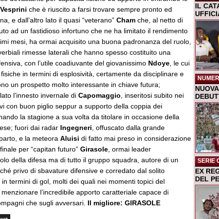
IL CA
Vesprini
che è riuscito a farsi trovare sempre pronto ed
UFFIC
gna, e dall’altro lato il quasi “veterano”
Cham
che, al netto di
o ad un fastidioso infortuno che ne ha limitato il rendimento
ltimi mesi, ha ormai acquisito una buona padronanza del ruolo,
overbiali rimesse laterali che hanno spesso costituito una
ffensiva, con l’utile coadiuvante del giovanissimo
Ndoye
, le cui
fisiche in termini di esplosività, certamente da disciplinare e
NUMER
ono un prospetto molto interessante in chiave futura;
NUOVA 
lato l’innesto invernale di
Capomaggio
, inseritosi subito nei
DEBUTT
vi con buon piglio seppur a supporto della coppia dei
inando la stagione a sua volta da titolare in occasione della
tese; fuori dai radar
Ingegneri
, offuscato dalla grande
parto, e la meteora
Aluisi
di fatto mai preso in considerazione
 finale per “capitan futuro”
Girasole
, ormai leader
olo della difesa ma di tutto il gruppo squadra, autore di un
SERIE 
é privo di sbavature difensive e corredato dal solito
EX RE
DEL P
n termini di gol, molti dei quali nei momenti topici del
menzionare l’incredibile apporto caratteriale capace di
compagni che sugli avversari.
Il migliore: GIRASOLE