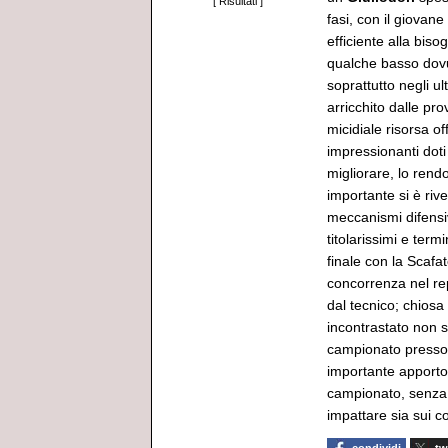
[
Risultati
]
fasi, con il giovane
efficiente alla biso
qualche basso dovut
soprattutto negli u
arricchito dalle pr
micidiale risorsa o
impressionanti doti 
migliorare, lo rend
importante si è rive
meccanismi difensi
titolarissimi e term
finale con la Scafa
concorrenza nel re
dal tecnico; chiosa
incontrastato non s
campionato pressoch
importante apporto i
campionato, senza 
impattare sia sui 