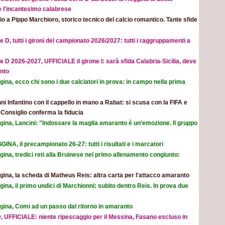
e l'incantesimo calabrese
o a Pippo Marchioro, storico tecnico del calcio romantico. Tante sfide
e D, tutti i gironi del campionato 2026/2027: tutti i raggruppamenti a
e D 2026-2027, UFFICIALE il girone I: sarà sfida Calabria-Sicilia, deve
nto
ina, ecco chi sono i due calciatori in prova: in campo nella prima
ni Infantino con il cappello in mano a Rabat: si scusa con la FIFA e
l Consiglio conferma la fiducia
gina, Lancini: "Indossare la maglia amaranto è un’emozione. Il gruppo
INA, il precampionato 26-27: tutti i risultati e i marcatori
ina, tredici reti alla Bruinese nel primo allenamento congiunto:
ina, la scheda di Matheus Reis: altra carta per l'attacco amaranto
ina, il primo undici di Marchionni: subito dentro Reis. In prova due
gina, Comi ad un passo dal ritorno in amaranto
, UFFICIALE: niente ripescaggio per il Messina, Fasano escluso in