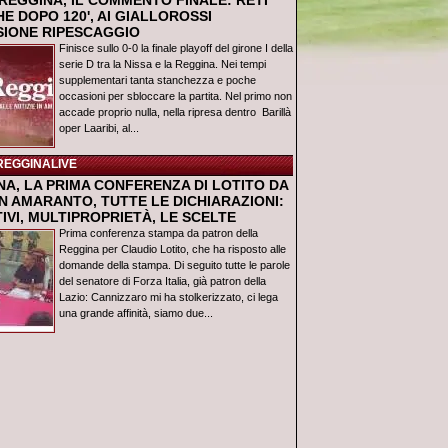
REGGINA, IL COMMENTO FINALE: RETI
E DOPO 120', AI GIALLOROSSI
USIONE RIPESCAGGIO
Finisce sullo 0-0 la finale playoff del girone I della
serie D tra la Nissa e la Reggina. Nei tempi
supplementari tanta stanchezza e poche
occasioni per sbloccare la partita. Nel primo non
accade proprio nulla, nella ripresa dentro Barillà
oper Laaribi, al...
REGGINALIVE
NA, LA PRIMA CONFERENZA DI LOTITO DA
N AMARANTO, TUTTE LE DICHIARAZIONI:
IVI, MULTIPROPRIETÀ, LE SCELTE
Prima conferenza stampa da patron della
Reggina per Claudio Lotito, che ha risposto alle
domande della stampa. Di seguito tutte le parole
del senatore di Forza Italia, già patron della
Lazio: Cannizzaro mi ha stolkerizzato, ci lega
una grande affinità, siamo due...