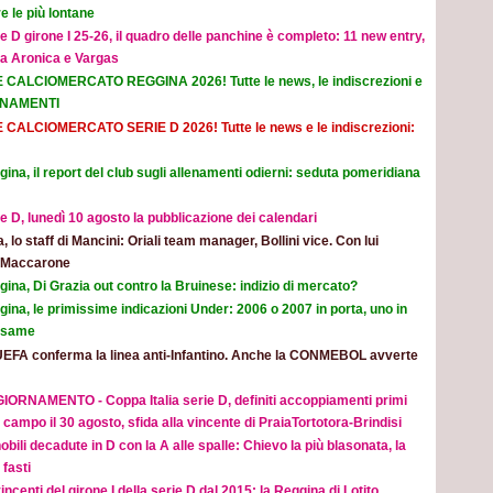
e le più lontane
e D girone I 25-26, il quadro delle panchine è completo: 11 new entry,
na Aronica e Vargas
E CALCIOMERCATO REGGINA 2026! Tutte le news, le indiscrezioni e
ORNAMENTI
E CALCIOMERCATO SERIE D 2026! Tutte le news e le indiscrezioni:
ina, il report del club sugli allenamenti odierni: seduta pomeridiana
e D, lunedì 10 agosto la pubblicazione dei calendari
ia, lo staff di Mancini: Oriali team manager, Bollini vice. Con lui
e Maccarone
ina, Di Grazia out contro la Bruinese: indizio di mercato?
ina, le primissime indicazioni Under: 2006 o 2007 in porta, uno in
 esame
UEFA conferma la linea anti-Infantino. Anche la CONMEBOL avverte
IORNAMENTO - Coppa Italia serie D, definiti accoppiamenti primi
 campo il 30 agosto, sfida alla vincente di PraiaTortotora-Brindisi
obili decadute in D con la A alle spalle: Chievo la più blasonata, la
fasti
incenti del girone I della serie D dal 2015: la Reggina di Lotito