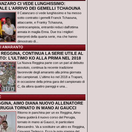
TANZARO CI VEDE LUNGHISSIMO:
IALE L'ARRIVO DEI GEMELLI TCHAOUNA
Il Catanzaro ci vede lunghissimo e ha messo
sotto contratto i gemelli Franck Tchaouna,
attaccante, e Franky Tchaouna,
centrocampista, entrambi reduci dall'ottima
annata in maglia Enna. Due tra i migliori
interpreti della quarta serie, ma che hanno
dimostrato di...
I AMARANTO
REGGINA, CONTINUA LA SERIE UTILE AL
O: L'ULTIMO KO ALLA PRIMA NEL 2018
La Nuova Reggina parte con un pari al debutto
assoluto, continua la recente tradizione
favorevole degli amaranto alla prima giornata
dei campionati. L'ultimo ko nel 2018 a Trapani,
in occasione della prima gara del campionato di
C, da allora quattro pareggi e una...
C
GGINA, AIMO DIANA NUOVO ALLENATORE
ERUGIA TORNATO IN MANO AI GAUCCI
Ritorno in panchina per un ex Reggina, Aimo
Diana guiderà il nuovo corso del Perugia,
tornato in mano ai Gaucci, in particolare
Alessandro. Va a sostituire un altro ex Reggina,
Giovanni Tedesco. Ecco la nota stampa del