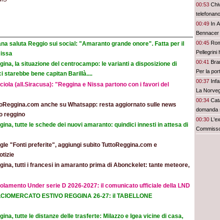
00:53
Chi
telefonan
00:49
In A
Bennacer 
00:45
Rom
na saluta Reggio sui social: "Amaranto grande onore". Fatta per il
Pellegrini 
Nissa
00:41
Bran
ina, la situazione del centrocampo: le varianti a disposizione di
Per la po
 starebbe bene capitan Barillà....
00:37
Inf
iola (all.Siracusa): "Reggina e Nissa partono con i favori del
La Norvegi
00:34
Cata
toReggina.com anche su Whatsapp: resta aggiornato sulle news
domanda 
o reggino
00:30
L'e
ina, tutte le schede dei nuovi amaranto: quindici innesti in attesa di
Commisso 
le "Fonti preferite", aggiungi subito TuttoReggina.com e
otizie
ina, tutti i francesi in amaranto prima di Abonckelet: tante meteore,
olamento Under serie D 2026-2027: il comunicato ufficiale della LND
CIOMERCATO ESTIVO REGGINA 26-27: il TABELLONE
ina, tutte le distanze delle trasferte: Milazzo e Igea vicine di casa,