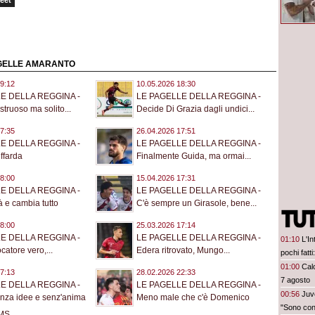
eet
 PAGELLE AMARANTO
9:12
10.05.2026 18:30
E DELLA REGGINA -
LE PAGELLE DELLA REGGINA -
truoso ma solito...
Decide Di Grazia dagli undici...
7:35
26.04.2026 17:51
E DELLA REGGINA -
LE PAGELLE DELLA REGGINA -
ffarda
Finalmente Guida, ma ormai...
8:00
15.04.2026 17:31
E DELLA REGGINA -
LE PAGELLE DELLA REGGINA -
à e cambia tutto
C'è sempre un Girasole, bene...
8:00
25.03.2026 17:14
E DELLA REGGINA -
LE PAGELLE DELLA REGGINA -
01:10
L'In
ocatore vero,...
Edera ritrovato, Mungo...
pochi fatt
prescinder
01:00
Calc
7:13
28.02.2026 22:33
serve una
7 agosto
E DELLA REGGINA -
LE PAGELLE DELLA REGGINA -
00:56
Juve
nza idee e senz'anima
Meno male che c'è Domenico
"Sono con