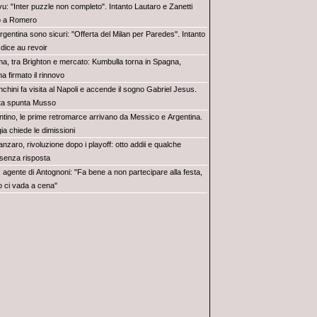
vu: "Inter puzzle non completo". Intanto Lautaro e Zanetti
o a Romero
rgentina sono sicuri: "Offerta del Milan per Paredes". Intanto
dice au revoir
a, tra Brighton e mercato: Kumbulla torna in Spagna,
ha firmato il rinnovo
chini fa visita al Napoli e accende il sogno Gabriel Jesus.
rta spunta Musso
antino, le prime retromarce arrivano da Messico e Argentina.
a chiede le dimissioni
nzaro, rivoluzione dopo i playoff: otto addii e qualche
senza risposta
x agente di Antognoni: "Fa bene a non partecipare alla festa,
ci vada a cena"