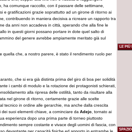
ato, ha comunque raccolto, con il passare delle settimane,
 e gratificazioni grazie soprattutto ad un girone di ritorno ai
ione, contribuendo in maniera decisiva a ricreare un rapporto tra
me da anni non accadeva in città, sperando che alla fine le
ballo in questi giorni possano portare in dote quel salto di
cammino del genere avrebbe ampiamente meritato già sul
LE PIÙ
quella che, a nostro parere, è stato il rendimento ruolo per
ranto, che si era già distinta prima del giro di boa per solidità
ante i cambi di modulo e la rotazione dei protagonisti schierati,
nsolidamento alla ripresa delle ostilità, tanto da risultare alla
ata nel girone di ritorno, certamente grazie alle scelte
dal tecnico in ordine alle gerarchie, ma anche dalla crescita
ni dei suoi elementi chiave, a cominciare da
Adejo
, tornato ai
a sua esperienza dopo una prima parte di torneo piuttosto
endimento sempre costante e vivace degli uomini di fascia, con
SPAZIO
o devastante per capacità fisiche ed apporto in entrambe le