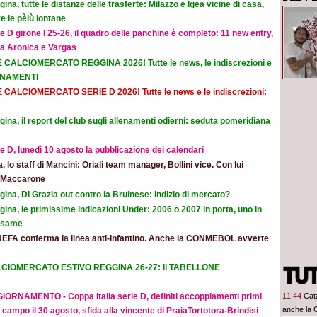
ina, tutte le distanze delle trasferte: Milazzo e Igea vicine di casa,
e le pèiù lontane
e D girone I 25-26, il quadro delle panchine è completo: 11 new entry,
na Aronica e Vargas
E CALCIOMERCATO REGGINA 2026! Tutte le news, le indiscrezioni e
ORNAMENTI
E CALCIOMERCATO SERIE D 2026! Tutte le news e le indiscrezioni:
ina, il report del club sugli allenamenti odierni: seduta pomeridiana
e D, lunedì 10 agosto la pubblicazione dei calendari
ia, lo staff di Mancini: Oriali team manager, Bollini vice. Con lui
e Maccarone
ina, Di Grazia out contro la Bruinese: indizio di mercato?
ina, le primissime indicazioni Under: 2006 o 2007 in porta, uno in
 esame
UEFA conferma la linea anti-Infantino. Anche la CONMEBOL avverte
CIOMERCATO ESTIVO REGGINA 26-27: il TABELLONE
11:44
Cat
IORNAMENTO - Coppa Italia serie D, definiti accoppiamenti primi
anche la
 campo il 30 agosto, sfida alla vincente di PraiaTortotora-Brindisi