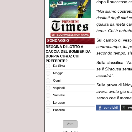
dopo il successo ca
"
Noi siamo costret
risultati degli alt
qualità da metà ca
bene. Chi è entrat
Sul cambio di Vespr
SONDAGGIO
centrocampo, lui p
REGGINA DI LOTITO A
CACCIA DEL BOMBER DA
secondo tempo, siam
DOPPIA CIFRA: CHI
PREFERITE?
Sulla classifica: "
No
Da Silva
se il Siracusa sent
Maggio
accadrà".
Comi
Sulla prova di Ndoy
Volpicelli
aveva avuto già minu
Samake
sanno che il momen
Lorusso
condividi
tw
Patierno