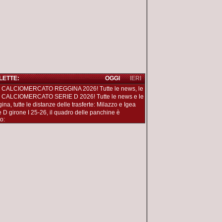
 LETTE:
OGGI
IERI
 CALCIOMERCATO REGGINA 2026! Tutte le news, le
 CALCIOMERCATO SERIE D 2026! Tutte le news e le
na, tutte le distanze delle trasferte: Milazzo e Igea
e D girone I 25-26, il quadro delle panchine è
o: