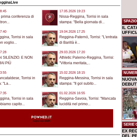
RegginaLive
8:45
17.05.2026 19:23
 prima conferenza di
Nissa-Reggina, Torrisi in sala
SPAZIO
tron...
stampa: "Bella giornata di...
IL CA
7:40
19.04.2026 17:25
UFFIC
gina, Torrisi in sala
Reggina-Paternò, Torrisi: "L'entrata
n voglio...
di Barillà è...
7:28
29.03.2026 17:20
N SILENZIO. E NON
Athletic Palerno-Reggina, Torrisi:
AI PIÙ
"Vittoria meritata,...
NUMER
3:55
15.02.2026 18:15
cataldese, Torrisi in
Reggina-Messina, Torrisi in sala
NUOVA 
 "La...
stampa: "Il gol subito...
DEBUTT
7:35
01.02.2026 16:55
ina, Torrisi in sala
Reggina-Savoia, Torrisi: "Mancata
biamo capito...
lucidità nel primo...
SERIE 
EX RE
DEL P