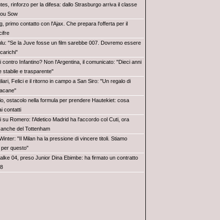
es, rinforzo per la difesa: dallo Strasburgo arriva il classe
dou Sow
, primo contatto con l'Ajax. Che prepara l'offerta per il
cifre
ulu: "Se la Juve fosse un film sarebbe 007. Dovremo essere
 carichi"
i contro Infantino? Non l'Argentina, il comunicato: "Dieci anni
e stabile e trasparente"
iari, Felici e il ritorno in campo a San Siro: "Un regalo di
sacane"
io, ostacolo nella formula per prendere Hautekiet: cosa
 contatti
i su Romero: l'Atletico Madrid ha l'accordo col Cuti, ora
k anche del Tottenham
inter: "Il Milan ha la pressione di vincere titoli. Stiamo
 per questo"
alke 04, preso Junior Dina Ebimbe: ha firmato un contratto
28