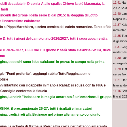
11:41
Nant
obili decadute in D con la A alle spalle: Chievo la più blasonata, la
2002 Saï
fasti
11:40
Lang
incenti del girone I della serie D dal 2015: la Reggina di Lotito
Napoli: le 
e l'incantesimo calabrese
11:37
Kal
o a Pippo Marchioro, storico tecnico del calcio romantico. Tante sfide
motivati e
11:35
Tutt
e D, tutti i gironi del campionato 2026/2027: tutti i raggruppamenti a
di gestion
11:31
Cagl
e D 2026-2027, UFFICIALE il girone I: sarà sfida Calabria-Sicilia, deve
mister Pi
nto
11:30
Laz
ina, ecco chi sono i due calciatori in prova: in campo nella prima
emerge dai
11:29
Tutt
le "Fonti preferite", aggiungi subito TuttoReggina.com e
serve l'o
otizie
11:21
De W
ni Infantino con il cappello in mano a Rabat: si scusa con la FIFA e
lavorando
l Consiglio conferma la fiducia
11:16
Sch
fino al 20
gina, Lancini: "Indossare la maglia amaranto è un’emozione. Il gruppo
INA, il precampionato 26-27: tutti i risultati e i marcatori
ina, tredici reti alla Bruinese nel primo allenamento congiunto:
ina, la scheda di Matheus Reis: altra carta per l'attacco amaranto