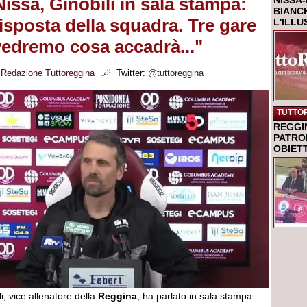
issa, Ginobili in sala stampa:
NISSA-
BIANCH
isposta della squadra. Tre gare
L'ILL
 vedremo cosa accadrà..."
i
Redazione Tuttoreggina
Twitter:
@tuttoreggina
TUTTO
REGGI
PATRO
OBIETT
i, vice allenatore della
Reggina
, ha parlato in sala stampa