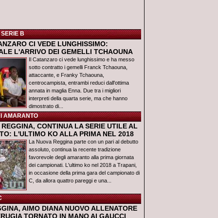
 SERIE B
TANZARO CI VEDE LUNGHISSIMO:
IALE L'ARRIVO DEI GEMELLI TCHAOUNA
Il Catanzaro ci vede lunghissimo e ha messo
sotto contratto i gemelli Franck Tchaouna,
attaccante, e Franky Tchaouna,
centrocampista, entrambi reduci dall'ottima
annata in maglia Enna. Due tra i migliori
interpreti della quarta serie, ma che hanno
dimostrato di...
I AMARANTO
REGGINA, CONTINUA LA SERIE UTILE AL
O: L'ULTIMO KO ALLA PRIMA NEL 2018
La Nuova Reggina parte con un pari al debutto
assoluto, continua la recente tradizione
favorevole degli amaranto alla prima giornata
dei campionati. L'ultimo ko nel 2018 a Trapani,
in occasione della prima gara del campionato di
C, da allora quattro pareggi e una...
C
GGINA, AIMO DIANA NUOVO ALLENATORE
ERUGIA TORNATO IN MANO AI GAUCCI