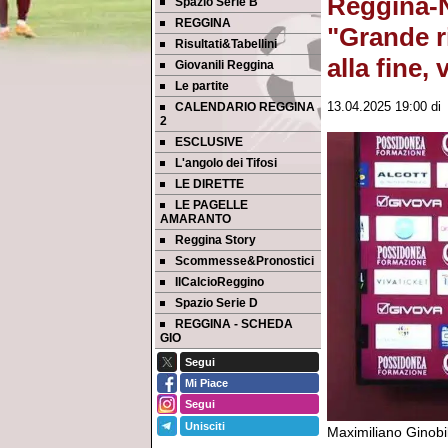
Reggina-N
Spazio Serie B
REGGINA
"Grande r
Risultati&Tabellini
alla fine,
Giovanili Reggina
Le partite
CALENDARIO REGGINA
13.04.2025 19:00
d
2
ESCLUSIVE
L'angolo dei Tifosi
LE DIRETTE
LE PAGELLE
AMARANTO
Reggina Story
Scommesse&Pronostici
IlCalcioReggino
Spazio Serie D
REGGINA - SCHEDA
GIO
Segui
Mi Piace
Segui
Unisciti
Maximiliano Ginobil