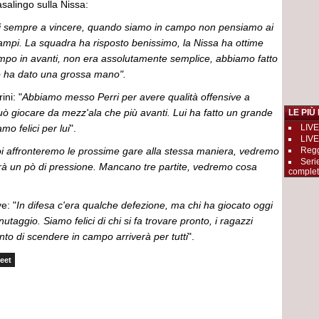
salingo sulla Nissa:
ti sempre a vincere, quando siamo in campo non pensiamo ai
ri campi. La squadra ha risposto benissimo, la Nissa ha ottime
mpo in avanti, non era assolutamente semplice, abbiamo fatto
o ha dato una grossa mano".
ini: "
Abbiamo messo Perri per avere qualità offensive a
uò giocare da mezz'ala che più avanti. Lui ha fatto un grande
LE PIÙ
o felici per lui
".
LIVE
LIVE
i affronteremo le prossime gare alla stessa maniera, vedremo
Reggi
Seri
irà un pò di pressione. Mancano tre partite, vedremo cosa
complet
e: "
In difesa c'era qualche defezione, ma chi ha giocato oggi
taggio. Siamo felici di chi si fa trovare pronto, i ragazzi
to di scendere in campo arriverà per tutti
".
eet