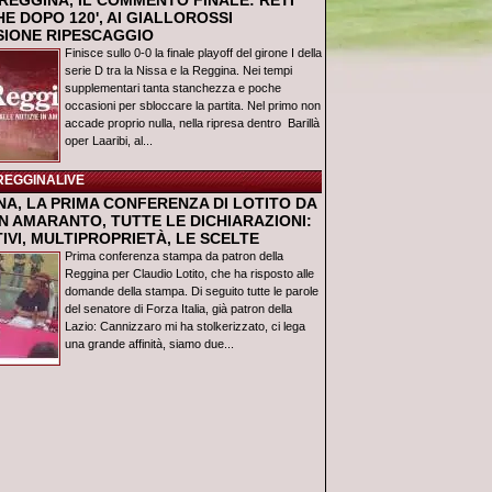
REGGINA, IL COMMENTO FINALE: RETI
E DOPO 120', AI GIALLOROSSI
USIONE RIPESCAGGIO
Finisce sullo 0-0 la finale playoff del girone I della
serie D tra la Nissa e la Reggina. Nei tempi
supplementari tanta stanchezza e poche
occasioni per sbloccare la partita. Nel primo non
accade proprio nulla, nella ripresa dentro Barillà
oper Laaribi, al...
REGGINALIVE
NA, LA PRIMA CONFERENZA DI LOTITO DA
N AMARANTO, TUTTE LE DICHIARAZIONI:
IVI, MULTIPROPRIETÀ, LE SCELTE
Prima conferenza stampa da patron della
Reggina per Claudio Lotito, che ha risposto alle
domande della stampa. Di seguito tutte le parole
del senatore di Forza Italia, già patron della
Lazio: Cannizzaro mi ha stolkerizzato, ci lega
una grande affinità, siamo due...