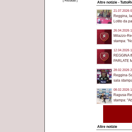
[
Risultati
]
Altre notizie - Tutto
21.07.2026 0
Reggina, la
Lotito da pa
26.04.2026 1
Milazzo-Reg
stampa: "No
12.04.2026 1
REGGINA I
PARLATE M
28.02.2026 2
Reggina-San
sala stampa:
08.02.2026 1
Ragusa-Regg
stampa: "Ab
Altre notizie