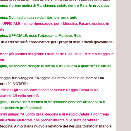
ina, il primo undici di Marchionni: subito dentro Reis. In prova due
gina, Comi ad un passo dal ritorno in amaranto
, UFFICIALE: niente ripescaggio per il Messina, Fasano escluso in
ate
gina, UFFICIALE: ecco l'attaccante Matheus Reis
 in Azzurro: sarà coordinatore per i progetti delle attività giovanili del
mber più prolifici del girone I della serie D dal 2020: Mimmo Maggio in
ova
ina, Marchionni sceglie la difesa a tre o quella a quattro? Le attuali
aggio TuttoReggina, "Reggina di Lotito a caccia del bomber da
eferite?", VOTATE!
ufficiali i gironi dei campionati nazionali: Reggio Futsal in A2,
alabria C5 nella serie B
ina, il nuovo staff tecnico di Marchionni: ecco chi affiancherà il
 esperienze professionali
nini punge: "A Lotito della Reggina e di Reggio Calabria non frega
 situazione elettorale che probabilmente gli è stata garantita"
Reggina, Aimo Diana nuovo allenatore del Perugia tornato in mano ai