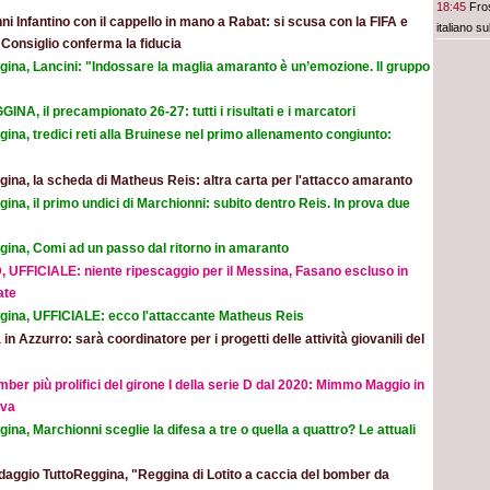
18:45
Fros
ni Infantino con il cappello in mano a Rabat: si scusa con la FIFA e
italiano su
l Consiglio conferma la fiducia
gina, Lancini: "Indossare la maglia amaranto è un’emozione. Il gruppo
INA, il precampionato 26-27: tutti i risultati e i marcatori
ina, tredici reti alla Bruinese nel primo allenamento congiunto:
ina, la scheda di Matheus Reis: altra carta per l'attacco amaranto
ina, il primo undici di Marchionni: subito dentro Reis. In prova due
gina, Comi ad un passo dal ritorno in amaranto
, UFFICIALE: niente ripescaggio per il Messina, Fasano escluso in
ate
gina, UFFICIALE: ecco l'attaccante Matheus Reis
 in Azzurro: sarà coordinatore per i progetti delle attività giovanili del
mber più prolifici del girone I della serie D dal 2020: Mimmo Maggio in
ova
ina, Marchionni sceglie la difesa a tre o quella a quattro? Le attuali
aggio TuttoReggina, "Reggina di Lotito a caccia del bomber da