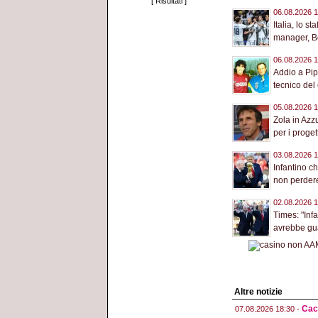
[
Risultati
]
06.08.2026 1
Italia, lo st
manager, Bol
06.08.2026 1
Addio a Pip
tecnico del 
05.08.2026 1
Zola in Azz
per i progett
03.08.2026 1
Infantino c
non perdere 
02.08.2026 1
Times: "Inf
avrebbe gua
Altre notizie
Cacc
07.08.2026 18:30 -