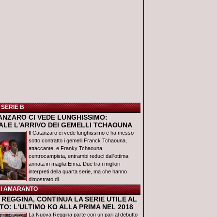
 SERIE B
TANZARO CI VEDE LUNGHISSIMO:
IALE L'ARRIVO DEI GEMELLI TCHAOUNA
Il Catanzaro ci vede lunghissimo e ha messo
sotto contratto i gemelli Franck Tchaouna,
attaccante, e Franky Tchaouna,
centrocampista, entrambi reduci dall'ottima
annata in maglia Enna. Due tra i migliori
interpreti della quarta serie, ma che hanno
dimostrato di...
I AMARANTO
REGGINA, CONTINUA LA SERIE UTILE AL
O: L'ULTIMO KO ALLA PRIMA NEL 2018
La Nuova Reggina parte con un pari al debutto