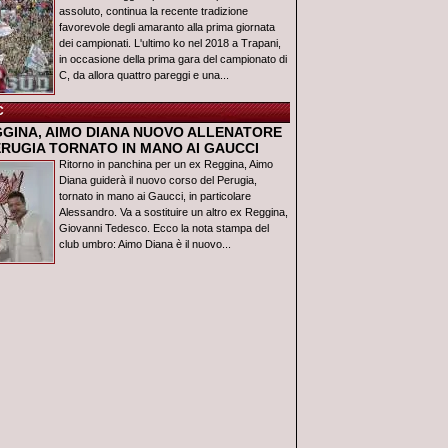
assoluto, continua la recente tradizione
favorevole degli amaranto alla prima giornata
dei campionati. L'ultimo ko nel 2018 a Trapani,
in occasione della prima gara del campionato di
C, da allora quattro pareggi e una...
C
GGINA, AIMO DIANA NUOVO ALLENATORE
ERUGIA TORNATO IN MANO AI GAUCCI
Ritorno in panchina per un ex Reggina, Aimo
Diana guiderà il nuovo corso del Perugia,
tornato in mano ai Gaucci, in particolare
Alessandro. Va a sostituire un altro ex Reggina,
Giovanni Tedesco. Ecco la nota stampa del
club umbro: Aimo Diana è il nuovo...