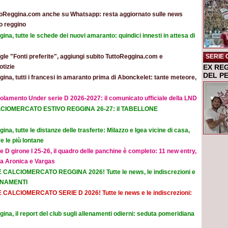
toReggina.com anche su Whatsapp: resta aggiornato sulle news
o reggino
ina, tutte le schede dei nuovi amaranto: quindici innesti in attesa di
le "Fonti preferite", aggiungi subito TuttoReggina.com e
SERIE 
otizie
EX RE
DEL P
ina, tutti i francesi in amaranto prima di Abonckelet: tante meteore,
olamento Under serie D 2026-2027: il comunicato ufficiale della LND
CIOMERCATO ESTIVO REGGINA 26-27: il TABELLONE
ina, tutte le distanze delle trasferte: Milazzo e Igea vicine di casa,
e le più lontane
e D girone I 25-26, il quadro delle panchine è completo: 11 new entry,
na Aronica e Vargas
E CALCIOMERCATO REGGINA 2026! Tutte le news, le indiscrezioni e
ORNAMENTI
E CALCIOMERCATO SERIE D 2026! Tutte le news e le indiscrezioni:
ina, il report del club sugli allenamenti odierni: seduta pomeridiana