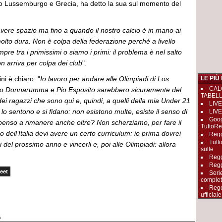
ro Lussemburgo e Grecia, ha detto la sua sul momento del
vere spazio ma fino a quando il nostro calcio è in mano ai
molto dura. Non è colpa della federazione perché a livello
pre tra i primissimi o siamo i primi: il problema è nel salto
n arriva per colpa dei club
".
ni è chiaro: "
Io lavoro per andare alle Olimpiadi di Los
LE PIÙ
CAL
io Donnarumma e Pio Esposito sarebbero sicuramente del
TABEL
dei ragazzi che sono qui e, quindi, a quelli della mia Under 21
LIVE
 lo sentono e si fidano: non esistono multe, esiste il senso di
LIVE
Goog
 penso a rimanere anche oltre? Non scherziamo, per fare il
TuttoRe
 dell’Italia devi avere un certo curriculum: io prima dovrei
Reggi
Tutt
 del prossimo anno e vincerli e, poi alle Olimpiadi: allora
sulle
Regg
Regg
eet
Seri
complet
Rego
ufficiale
A