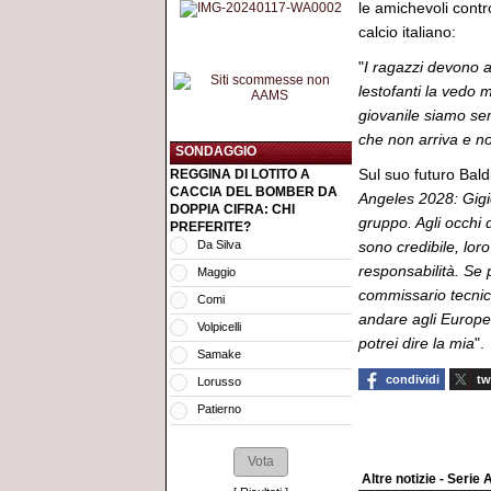
le amichevoli cont
calcio italiano:
"
I ragazzi devono a
lestofanti la vedo 
giovanile siamo sem
che non arriva e no
SONDAGGIO
Sul suo futuro Baldi
REGGINA DI LOTITO A
CACCIA DEL BOMBER DA
Angeles 2028: Gig
DOPPIA CIFRA: CHI
gruppo. Agli occhi 
PREFERITE?
Da Silva
sono credibile, loro
responsabilità. Se
Maggio
commissario tecnico
Comi
andare agli Europei
Volpicelli
potrei dire la mia
".
Samake
condividi
tw
Lorusso
Patierno
Altre notizie - Serie 