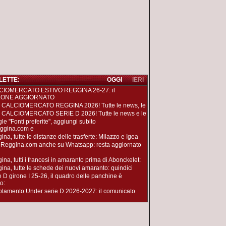
 LETTE:
OGGI
IERI
CIOMERCATO ESTIVO REGGINA 26-27: il
LONE AGGIORNATO
 CALCIOMERCATO REGGINA 2026! Tutte le news, le
 CALCIOMERCATO SERIE D 2026! Tutte le news e le
le "Fonti preferite", aggiungi subito
ggina.com e
na, tutte le distanze delle trasferte: Milazzo e Igea
oReggina.com anche su Whatsapp: resta aggiornato
ina, tutti i francesi in amaranto prima di Abonckelet:
ina, tutte le schede dei nuovi amaranto: quindici
e D girone I 25-26, il quadro delle panchine è
o:
lamento Under serie D 2026-2027: il comunicato