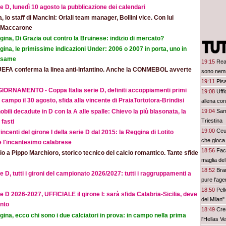
e D, lunedì 10 agosto la pubblicazione dei calendari
ia, lo staff di Mancini: Oriali team manager, Bollini vice. Con lui
e Maccarone
ina, Di Grazia out contro la Bruinese: indizio di mercato?
ina, le primissime indicazioni Under: 2006 o 2007 in porta, uno in
 esame
19:15
Rea
UEFA conferma la linea anti-Infantino. Anche la CONMEBOL avverte
sono nem
19:11
Pisa
IORNAMENTO - Coppa Italia serie D, definiti accoppiamenti primi
19:08
Uffi
 campo il 30 agosto, sfida alla vincente di PraiaTortotora-Brindisi
allena con
obili decadute in D con la A alle spalle: Chievo la più blasonata, la
19:04
Sam
Triestina
fasti
19:00
Ceut
incenti del girone I della serie D dal 2015: la Reggina di Lotito
che gioca 
e l'incantesimo calabrese
18:56
Facu
o a Pippo Marchioro, storico tecnico del calcio romantico. Tante sfide
maglia de
18:52
Bran
e D, tutti i gironi del campionato 2026/2027: tutti i raggruppamenti a
pure l'age
18:50
Pel
e D 2026-2027, UFFICIALE il girone I: sarà sfida Calabria-Sicilia, deve
del Milan"
nto
18:49
Cre
ina, ecco chi sono i due calciatori in prova: in campo nella prima
l'Hellas V