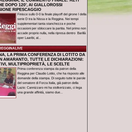
REGGINA, IL COMMENTO FINALE: RETI
E DOPO 120', AI GIALLOROSSI
USIONE RIPESCAGGIO
Finisce sullo 0-0 la finale playoff del girone I della
serie D tra la Nissa e la Reggina. Nei tempi
supplementari tanta stanchezza e poche
occasioni per sbloccare la partita. Nel primo non
accade proprio nulla, nella ripresa dentro Barillà
oper Laaribi, al...
REGGINALIVE
NA, LA PRIMA CONFERENZA DI LOTITO DA
N AMARANTO, TUTTE LE DICHIARAZIONI:
IVI, MULTIPROPRIETÀ, LE SCELTE
Prima conferenza stampa da patron della
Reggina per Claudio Lotito, che ha risposto alle
domande della stampa. Di seguito tutte le parole
del senatore di Forza Italia, già patron della
Lazio: Cannizzaro mi ha stolkerizzato, ci lega
una grande affinità, siamo due...