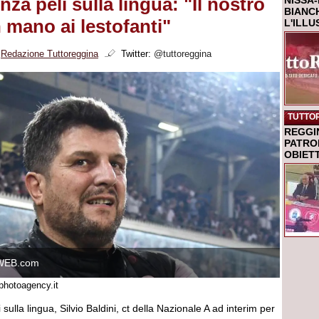
nza peli sulla lingua: "Il nostro
NISSA-
BIANCH
n mano ai lestofanti"
L'ILL
i
Redazione Tuttoreggina
Twitter:
@tuttoreggina
TUTTO
REGGI
PATRO
OBIETT
WEB.com
photoagency.it
 sulla lingua, Silvio Baldini, ct della Nazionale A ad interim per