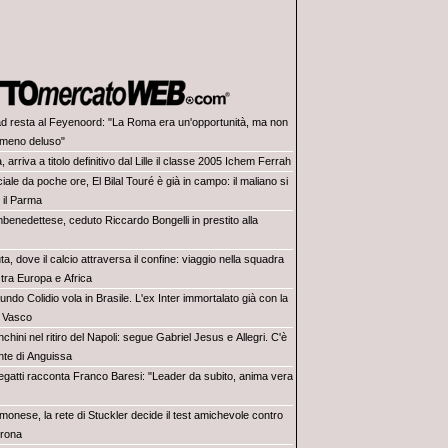
d resta al Feyenoord: "La Roma era un'opportunità, ma non
meno deluso"
, arriva a titolo definitivo dal Lille il classe 2005 Ichem Ferrah
ciale da poche ore, El Bilal Touré è già in campo: il maliano si
 il Parma
benedettese, ceduto Riccardo Bongelli in prestito alla
a, dove il calcio attraversa il confine: viaggio nella squadra
tra Europa e Africa
ndo Colidio vola in Brasile. L'ex Inter immortalato già con la
l Vasco
chini nel ritiro del Napoli: segue Gabriel Jesus e Allegri. C'è
nte di Anguissa
legatti racconta Franco Baresi: "Leader da subito, anima vera
monese, la rete di Stuckler decide il test amichevole contro
erona