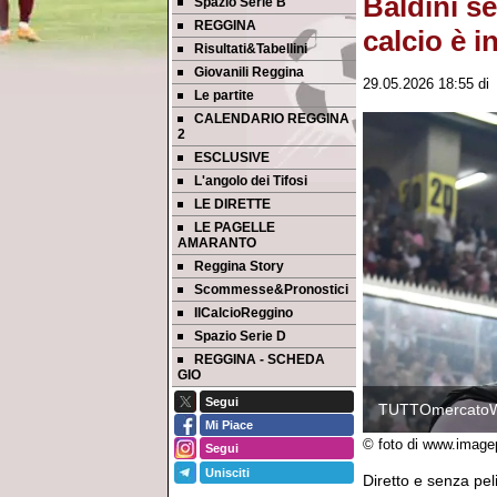
Baldini se
Spazio Serie B
REGGINA
calcio è i
Risultati&Tabellini
Giovanili Reggina
29.05.2026 18:55
d
Le partite
CALENDARIO REGGINA
2
ESCLUSIVE
L'angolo dei Tifosi
LE DIRETTE
LE PAGELLE
AMARANTO
Reggina Story
Scommesse&Pronostici
IlCalcioReggino
Spazio Serie D
REGGINA - SCHEDA
GIO
Segui
TUTTOmercato
Mi Piace
© foto di www.image
Segui
Unisciti
Diretto e senza peli