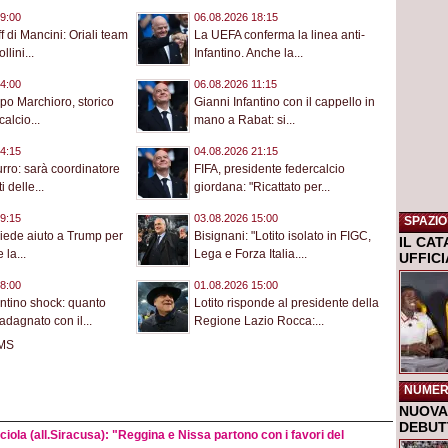
9:00
06.08.2026 18:15
aff di Mancini: Oriali team
La UEFA conferma la linea anti-
lini...
Infantino. Anche la...
4:00
06.08.2026 11:15
po Marchioro, storico
Gianni Infantino con il cappello in
calcio...
mano a Rabat: si...
4:15
04.08.2026 21:15
urro: sarà coordinatore
FIFA, presidente federcalcio
i delle...
giordana: "Ricattato per...
9:15
03.08.2026 15:00
SPAZIO
hiede aiuto a Trump per
Bisignani: "Lotito isolato in FIGC,
IL CA
la...
Lega e Forza Italia....
UFFIC
8:00
01.08.2026 15:00
antino shock: quanto
Lotito risponde al presidente della
dagnato con il...
Regione Lazio Rocca:...
NUMER
NUOVA 
DEBUTT
iola (all.Siracusa): "Reggina e Nissa partono con i favori del