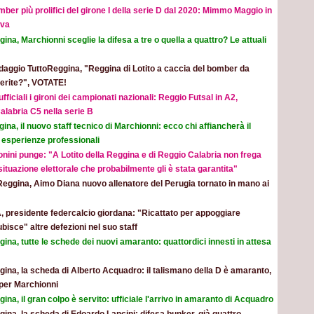
mber più prolifici del girone I della serie D dal 2020: Mimmo Maggio in
ova
ina, Marchionni sceglie la difesa a tre o quella a quattro? Le attuali
aggio TuttoReggina, "Reggina di Lotito a caccia del bomber da
eferite?", VOTATE!
ufficiali i gironi dei campionati nazionali: Reggio Futsal in A2,
alabria C5 nella serie B
ina, il nuovo staff tecnico di Marchionni: ecco chi affiancherà il
 esperienze professionali
nini punge: "A Lotito della Reggina e di Reggio Calabria non frega
 situazione elettorale che probabilmente gli è stata garantita"
Reggina, Aimo Diana nuovo allenatore del Perugia tornato in mano ai
, presidente federcalcio giordana: "Ricattato per appoggiare
ubisce" altre defezioni nel suo staff
ina, tutte le schede dei nuovi amaranto: quattordici innesti in attesa
ina, la scheda di Alberto Acquadro: il talismano della D è amaranto,
per Marchionni
ina, il gran colpo è servito: ufficiale l'arrivo in amaranto di Acquadro