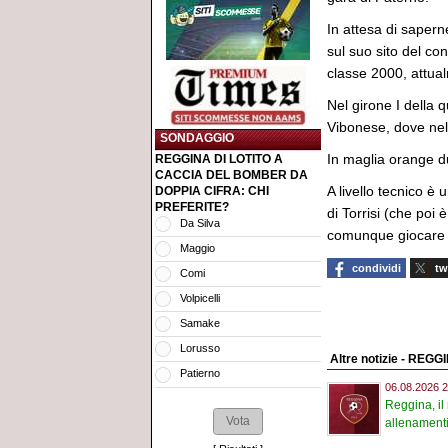
In attesa di saperne
sul suo sito del co
classe 2000, attual
Nel girone I della 
Vibonese, dove nell
SONDAGGIO
In maglia orange due
REGGINA DI LOTITO A
CACCIA DEL BOMBER DA
A livello tecnico è 
DOPPIA CIFRA: CHI
PREFERITE?
di Torrisi (che poi
Da Silva
comunque giocare 
Maggio
condividi
tw
Comi
Volpicelli
Samake
Lorusso
Altre notizie - REGG
Patierno
06.08.2026 2
Reggina, il 
allenamenti 