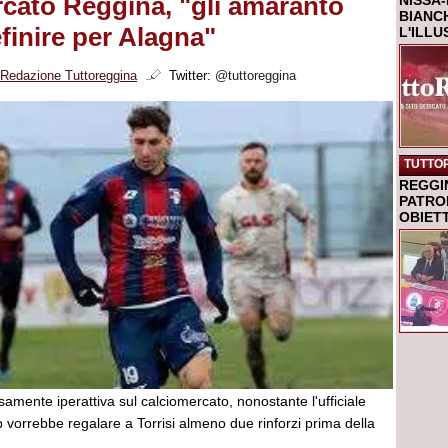
cato Reggina, "gli amaranto
NISSA-
BIANCH
efinire per Alagna"
L'ILL
Redazione Tuttoreggina
Twitter:
@tuttoreggina
TUTTO
REGGI
PATRO
OBIETT
samente iperattiva sul calciomercato, nonostante l'ufficiale
b vorrebbe regalare a Torrisi almeno due rinforzi prima della