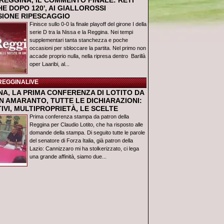
REGGINA, IL COMMENTO FINALE: RETI
E DOPO 120', AI GIALLOROSSI
USIONE RIPESCAGGIO
Finisce sullo 0-0 la finale playoff del girone I della
serie D tra la Nissa e la Reggina. Nei tempi
supplementari tanta stanchezza e poche
occasioni per sbloccare la partita. Nel primo non
accade proprio nulla, nella ripresa dentro Barillà
oper Laaribi, al...
REGGINALIVE
NA, LA PRIMA CONFERENZA DI LOTITO DA
N AMARANTO, TUTTE LE DICHIARAZIONI:
IVI, MULTIPROPRIETÀ, LE SCELTE
Prima conferenza stampa da patron della
Reggina per Claudio Lotito, che ha risposto alle
domande della stampa. Di seguito tutte le parole
del senatore di Forza Italia, già patron della
Lazio: Cannizzaro mi ha stolkerizzato, ci lega
una grande affinità, siamo due...