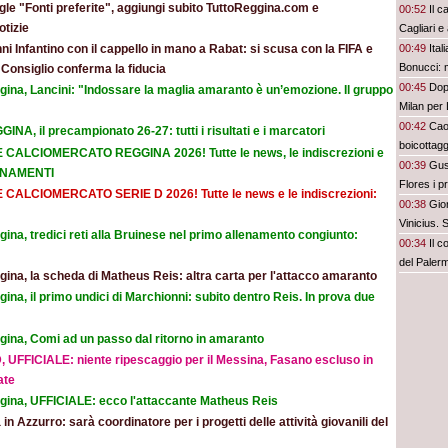
le "Fonti preferite", aggiungi subito TuttoReggina.com e
00:52
Il c
otizie
Cagliari e
00:49
Ital
ni Infantino con il cappello in mano a Rabat: si scusa con la FIFA e
Bonucci: 
l Consiglio conferma la fiducia
00:45
Dopo
gina, Lancini: "Indossare la maglia amaranto è un’emozione. Il gruppo
Milan per 
00:42
Cao
INA, il precampionato 26-27: tutti i risultati e i marcatori
boicottagg
E CALCIOMERCATO REGGINA 2026! Tutte le news, le indiscrezioni e
00:39
Gus
ORNAMENTI
Flores i p
E CALCIOMERCATO SERIE D 2026! Tutte le news e le indiscrezioni:
bel colpo”
00:38
Gior
Vinicius.
ina, tredici reti alla Bruinese nel primo allenamento congiunto:
00:34
Il c
del Paler
ina, la scheda di Matheus Reis: altra carta per l'attacco amaranto
ina, il primo undici di Marchionni: subito dentro Reis. In prova due
gina, Comi ad un passo dal ritorno in amaranto
, UFFICIALE: niente ripescaggio per il Messina, Fasano escluso in
ate
gina, UFFICIALE: ecco l'attaccante Matheus Reis
 in Azzurro: sarà coordinatore per i progetti delle attività giovanili del