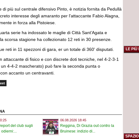
 di più sul centrale difensivo Pinto, è notizia fornita da Pedullà
ncreto interesse degli amaranto per l'attaccante Fabio Alagna,
mente in forza alla Pistoiese.
quarta serie ha indossato le maglie di Città Sant'Agata e
a scorsa stagione ha collezionato 12 reti in 30 presenze.
 reti in 11 spezzoni di gara, er un totale di 360' disputati.
LE PIÙ
un attaccante di fisico e con discrete doti tecniche, nel 4-2-3-1
 è un 4-4-2 mascherato) può fare la seconda punta o
con accanto un centravanti.
eet
INA
0:25
06.08.2026 18:45
report del club sugli
Reggina, Di Grazia out contro la
odierni:...
Bruinese: indizio di...
SPAZIO