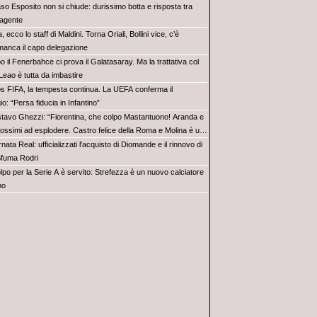
aso Esposito non si chiude: durissimo botta e risposta tra
 agente
ia, ecco lo staff di Maldini. Torna Oriali, Bollini vice, c’è
manca il capo delegazione
 il Fenerbahce ci prova il Galatasaray. Ma la trattativa col
Leao è tutta da imbastire
s FIFA, la tempesta continua. La UEFA conferma il
io: “Persa fiducia in Infantino”
tavo Ghezzi: “Fiorentina, che colpo Mastantuono! Aranda e
rossimi ad esplodere. Castro felice della Roma e Molina è un
nata Real: ufficializzati l'acquisto di Diomande e il rinnovo di
 Sfuma Rodri
olpo per la Serie A è servito: Strefezza è un nuovo calciatore
mo