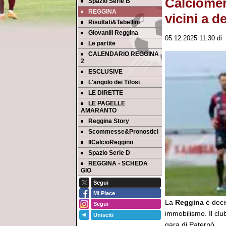
Calciomer
Spazio Serie B
REGGINA
vicini a d
Risultati&Tabellini
Giovanili Reggina
05.12.2025 11:30
di
Le partite
CALENDARIO REGGINA
2
ESCLUSIVE
L'angolo dei Tifosi
LE DIRETTE
LE PAGELLE
AMARANTO
Reggina Story
Scommesse&Pronostici
IlCalcioReggino
Spazio Serie D
REGGINA - SCHEDA
GIO
Segui
Mi Piace
La
Reggina
è deci
Segui
immobilismo. Il clu
Unisciti
gara di Paternò.