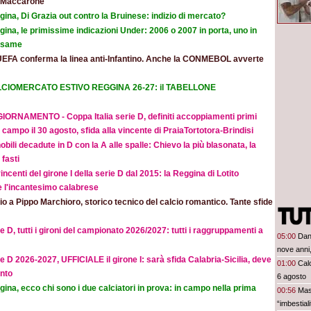
e Maccarone
ina, Di Grazia out contro la Bruinese: indizio di mercato?
ina, le primissime indicazioni Under: 2006 o 2007 in porta, uno in
 esame
UEFA conferma la linea anti-Infantino. Anche la CONMEBOL avverte
CIOMERCATO ESTIVO REGGINA 26-27: il TABELLONE
IORNAMENTO - Coppa Italia serie D, definiti accoppiamenti primi
 campo il 30 agosto, sfida alla vincente di PraiaTortotora-Brindisi
obili decadute in D con la A alle spalle: Chievo la più blasonata, la
fasti
incenti del girone I della serie D dal 2015: la Reggina di Lotito
e l'incantesimo calabrese
o a Pippo Marchioro, storico tecnico del calcio romantico. Tante sfide
e D, tutti i gironi del campionato 2026/2027: tutti i raggruppamenti a
05:00
Dan
nove anni,
e D 2026-2027, UFFICIALE il girone I: sarà sfida Calabria-Sicilia, deve
01:00
Calc
nto
6 agosto
ina, ecco chi sono i due calciatori in prova: in campo nella prima
00:56
Mas
“imbestia