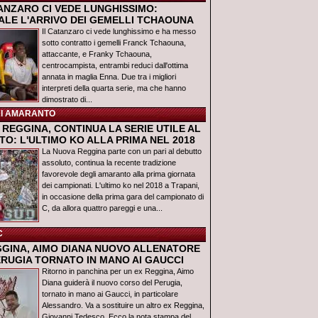
TANZARO CI VEDE LUNGHISSIMO:
IALE L'ARRIVO DEI GEMELLI TCHAOUNA
Il Catanzaro ci vede lunghissimo e ha messo
sotto contratto i gemelli Franck Tchaouna,
attaccante, e Franky Tchaouna,
centrocampista, entrambi reduci dall'ottima
annata in maglia Enna. Due tra i migliori
interpreti della quarta serie, ma che hanno
dimostrato di...
I AMARANTO
REGGINA, CONTINUA LA SERIE UTILE AL
O: L'ULTIMO KO ALLA PRIMA NEL 2018
La Nuova Reggina parte con un pari al debutto
assoluto, continua la recente tradizione
favorevole degli amaranto alla prima giornata
dei campionati. L'ultimo ko nel 2018 a Trapani,
in occasione della prima gara del campionato di
C, da allora quattro pareggi e una...
C
GGINA, AIMO DIANA NUOVO ALLENATORE
ERUGIA TORNATO IN MANO AI GAUCCI
Ritorno in panchina per un ex Reggina, Aimo
Diana guiderà il nuovo corso del Perugia,
tornato in mano ai Gaucci, in particolare
Alessandro. Va a sostituire un altro ex Reggina,
Giovanni Tedesco. Ecco la nota stampa del