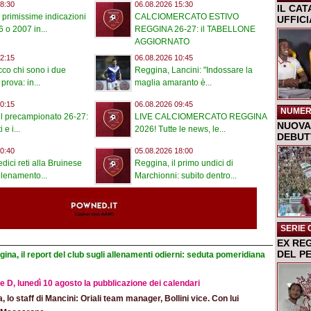
8:30
06.08.2026 15:30
IL CA
 primissime indicazioni
CALCIOMERCATO ESTIVO
UFFIC
 o 2007 in...
REGGINA 26-27: il TABELLONE
AGGIORNATO
2:15
06.08.2026 10:45
co chi sono i due
Reggina, Lancini: "Indossare la
 prova: in...
maglia amaranto è...
0:15
06.08.2026 09:45
NUMER
l precampionato 26-27:
LIVE CALCIOMERCATO REGGINA
NUOVA 
i e i...
2026! Tutte le news, le...
DEBUTT
0:40
05.08.2026 18:00
dici reti alla Bruinese
Reggina, il primo undici di
llenamento...
Marchionni: subito dentro...
SERIE 
EX RE
DEL P
ina, il report del club sugli allenamenti odierni: seduta pomeridiana
e D, lunedì 10 agosto la pubblicazione dei calendari
ia, lo staff di Mancini: Oriali team manager, Bollini vice. Con lui