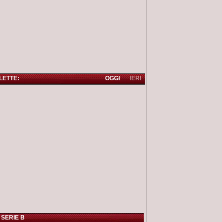
 LETTE:
OGGI
IERI
 SERIE B