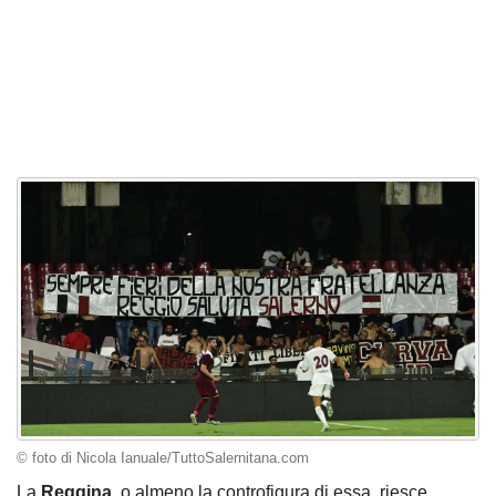
© foto di Nicola Ianuale/TuttoSalernitana.com
La
Reggina
, o almeno la controfigura di essa, riesce