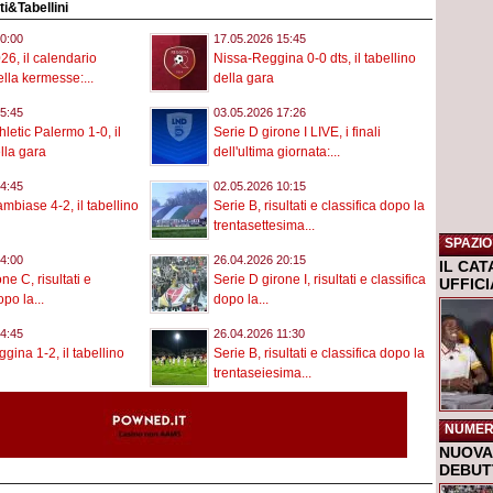
ati&Tabellini
0:00
17.05.2026 15:45
26, il calendario
Nissa-Reggina 0-0 dts, il tabellino
lla kermesse:...
della gara
5:45
03.05.2026 17:26
letic Palermo 1-0, il
Serie D girone I LIVE, i finali
lla gara
dell'ultima giornata:...
4:45
02.05.2026 10:15
biase 4-2, il tabellino
Serie B, risultati e classifica dopo la
trentasettesima...
SPAZIO
4:00
26.04.2026 20:15
IL CA
ne C, risultati e
Serie D girone I, risultati e classifica
UFFIC
opo la...
dopo la...
4:45
26.04.2026 11:30
gina 1-2, il tabellino
Serie B, risultati e classifica dopo la
trentaseiesima...
NUMER
NUOVA 
DEBUTT