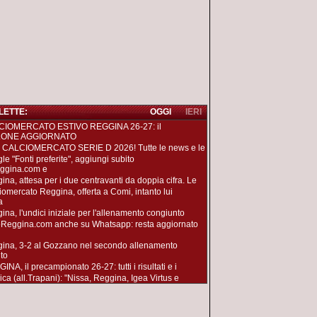
 LETTE:
OGGI
IERI
CIOMERCATO ESTIVO REGGINA 26-27: il
LONE AGGIORNATO
 CALCIOMERCATO SERIE D 2026! Tutte le news e le
le "Fonti preferite", aggiungi subito
ggina.com e
ina, attesa per i due centravanti da doppia cifra. Le
iomercato Reggina, offerta a Comi, intanto lui
a
ina, l'undici iniziale per l'allenamento congiunto
oReggina.com anche su Whatsapp: resta aggiornato
ina, 3-2 al Gozzano nel secondo allenamento
to
NA, il precampionato 26-27: tutti i risultati e i
ica (all.Trapani): "Nissa, Reggina, Igea Virtus e