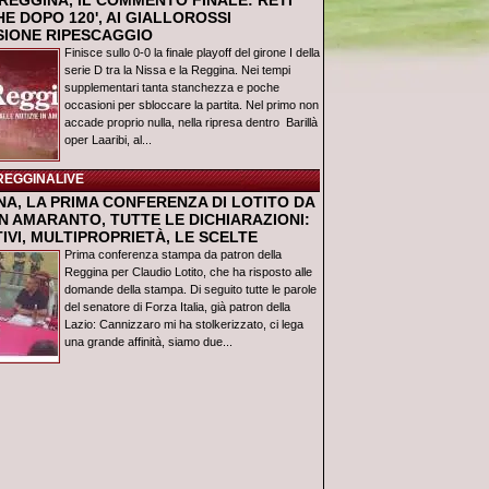
REGGINA, IL COMMENTO FINALE: RETI
E DOPO 120', AI GIALLOROSSI
USIONE RIPESCAGGIO
Finisce sullo 0-0 la finale playoff del girone I della
serie D tra la Nissa e la Reggina. Nei tempi
supplementari tanta stanchezza e poche
occasioni per sbloccare la partita. Nel primo non
accade proprio nulla, nella ripresa dentro Barillà
oper Laaribi, al...
REGGINALIVE
NA, LA PRIMA CONFERENZA DI LOTITO DA
N AMARANTO, TUTTE LE DICHIARAZIONI:
IVI, MULTIPROPRIETÀ, LE SCELTE
Prima conferenza stampa da patron della
Reggina per Claudio Lotito, che ha risposto alle
domande della stampa. Di seguito tutte le parole
del senatore di Forza Italia, già patron della
Lazio: Cannizzaro mi ha stolkerizzato, ci lega
una grande affinità, siamo due...