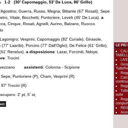
-2 (30' Capomaggio, 53' De Luca, 86' Grillo)
D’Agostino; Guerra, Russo, Megna; Bittante (67' Rosati), Sepe
etro, Vitale, Bocchetti; Puntoriere, Leveh (45' De Luca).
a
occa, Cinque, Rosati, Agnelli, Aurino, Balzano, Ruocco.
to
 Lagonigro; Vesprini, Capomaggio (82' Curiale), Girasole,
(77' Laaribi), Porcino (77' Dall'Oglio); De Felice (61' Grillo),
LE PIÙ
CAL
(61' Renelus).
a disposizione
: Lazar, Forciniti, Ndoye,
TABEL
ore
: Trocini
LIVE
Goog
i Avezzano
assistenti
: Colonna - Scipione
TuttoRe
Regg
 Sepe, Puntoriere (P), Cham, Vesprini (R)
Calc
continu
 87' Trocini (R)
Regg
Tutt
recupero: 2' pt, 5' st;
sulle
Regg
congiun
eet
REGGI
Aron