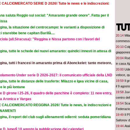
E CALCIOMERCATO SERIE D 2026! Tutte le news e le indiscrezioni:
na saluta Reggio sui social: "Amaranto grande onore". Fatta per il
Nissa
ina, la situazione del centrocampo: le varianti a disposizione di
 starebbe bene capitan Barillà....
20:14
Mil
iola (all.Siracusa): "Reggina e Nissa partono con i favori del
commessi e
20:10
Col
ina, tutte le schede dei nuovi amaranto: quindici innesti in attesa di
giappones
20:04
Rodr
ina, tutti i francesi in amaranto prima di Abonckelet: tante meteore,
in casa A
20:00
Udi
olamento Under serie D 2026-2027: il comunicato ufficiale della LND
veloce, qu
19:59
Il g
ina, tutte le distanze delle trasferte: Milazzo e Igea vicine di casa,
il 9 agosto
e le più lontane
19:58
Juv
e D girone I 25-26, il quadro delle panchine è completo: 11 new entry,
centro del
na Aronica e Vargas
19:54
Scan
E CALCIOMERCATO REGGINA 2026! Tutte le news, le indiscrezioni e
Federazio
ORNAMENTI
19:49
Il 
ina, il report del club sugli allenamenti odierni: seduta pomeridiana
Safonov d
19:44
Ata
e D, lunedì 10 agosto la pubblicazione dei calendari