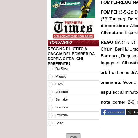
POMPEI-REGGINA 1
POMPEI
(3-5-2): 
(73' Tompte), De Vi
disposizione
: All
Allenatore
: Esposi
REGGINA
(4-3-3):
SONDAGGIO
Cham; Barillà, Urso 
REGGINA DI LOTITO A
CACCIA DEL BOMBER DA
Barranco, Ragusa 
DOPPIA CIFRA: CHI
Ingegneri.
Allenat
PREFERITE?
Da Silva
arbitro
: Leone d
Maggio
ammoniti
: Guerra,
Comi
espulso
: al minuto
Volpicelli
Samake
note
, corner: 2-6; 
Lorusso
condividi
tw
Patierno
Sosa