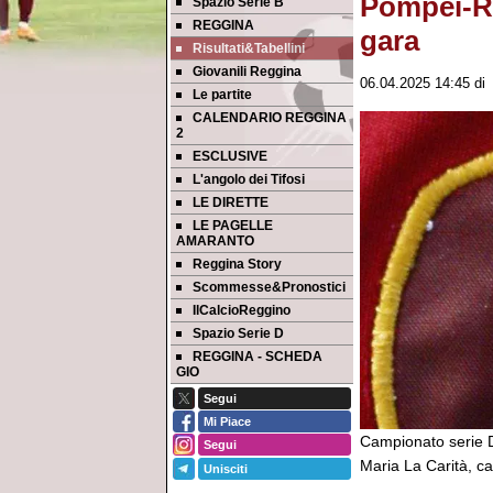
Pompei-Reg
Spazio Serie B
REGGINA
gara
Risultati&Tabellini
Giovanili Reggina
06.04.2025 14:45
d
Le partite
CALENDARIO REGGINA
2
ESCLUSIVE
L'angolo dei Tifosi
LE DIRETTE
LE PAGELLE
AMARANTO
Reggina Story
Scommesse&Pronostici
IlCalcioReggino
Spazio Serie D
REGGINA - SCHEDA
GIO
Segui
Mi Piace
Campionato serie D
Segui
Maria La Carità, cal
Unisciti