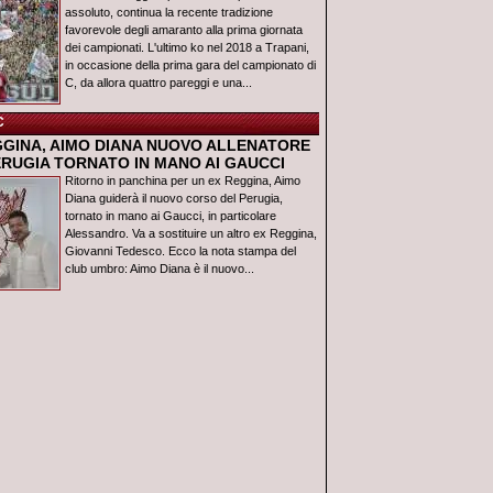
assoluto, continua la recente tradizione
favorevole degli amaranto alla prima giornata
dei campionati. L'ultimo ko nel 2018 a Trapani,
in occasione della prima gara del campionato di
C, da allora quattro pareggi e una...
C
GGINA, AIMO DIANA NUOVO ALLENATORE
ERUGIA TORNATO IN MANO AI GAUCCI
Ritorno in panchina per un ex Reggina, Aimo
Diana guiderà il nuovo corso del Perugia,
tornato in mano ai Gaucci, in particolare
Alessandro. Va a sostituire un altro ex Reggina,
Giovanni Tedesco. Ecco la nota stampa del
club umbro: Aimo Diana è il nuovo...