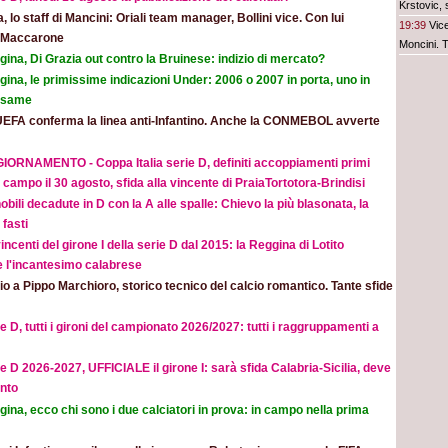
Krstovic,
ia, lo staff di Mancini: Oriali team manager, Bollini vice. Con lui
19:39
Vice
e Maccarone
Moncini. 
ina, Di Grazia out contro la Bruinese: indizio di mercato?
ina, le primissime indicazioni Under: 2006 o 2007 in porta, uno in
 esame
UEFA conferma la linea anti-Infantino. Anche la CONMEBOL avverte
IORNAMENTO - Coppa Italia serie D, definiti accoppiamenti primi
 campo il 30 agosto, sfida alla vincente di PraiaTortotora-Brindisi
obili decadute in D con la A alle spalle: Chievo la più blasonata, la
fasti
incenti del girone I della serie D dal 2015: la Reggina di Lotito
e l'incantesimo calabrese
o a Pippo Marchioro, storico tecnico del calcio romantico. Tante sfide
e D, tutti i gironi del campionato 2026/2027: tutti i raggruppamenti a
e D 2026-2027, UFFICIALE il girone I: sarà sfida Calabria-Sicilia, deve
nto
ina, ecco chi sono i due calciatori in prova: in campo nella prima