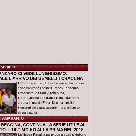
 SERIE B
TANZARO CI VEDE LUNGHISSIMO:
IALE L'ARRIVO DEI GEMELLI TCHAOUNA
Il Catanzaro ci vede lunghissimo e ha messo
sotto contratto i gemelli Franck Tchaouna,
attaccante, e Franky Tchaouna,
centrocampista, entrambi reduci dall'ottima
annata in maglia Enna. Due tra i migliori
interpreti della quarta serie, ma che hanno
dimostrato di...
I AMARANTO
REGGINA, CONTINUA LA SERIE UTILE AL
O: L'ULTIMO KO ALLA PRIMA NEL 2018
La Nuova Reggina parte con un pari al debutto