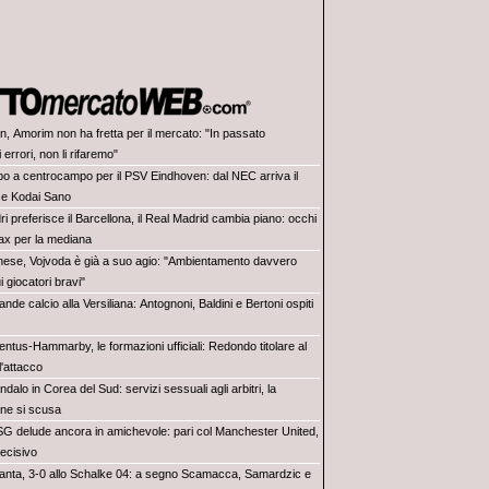
an, Amorim non ha fretta per il mercato: "In passato
rrori, non li rifaremo"
po a centrocampo per il PSV Eindhoven: dal NEC arriva il
e Kodai Sano
i preferisce il Barcellona, il Real Madrid cambia piano: occhi
jax per la mediana
nese, Vojvoda è già a suo agio: "Ambientamento davvero
i giocatori bravi"
rande calcio alla Versiliana: Antognoni, Baldini e Bertoni ospiti
entus-Hammarby, le formazioni ufficiali: Redondo titolare al
l'attacco
dalo in Corea del Sud: servizi sessuali agli arbitri, la
ne si scusa
PSG delude ancora in amichevole: pari col Manchester United,
ecisivo
lanta, 3-0 allo Schalke 04: a segno Scamacca, Samardzic e