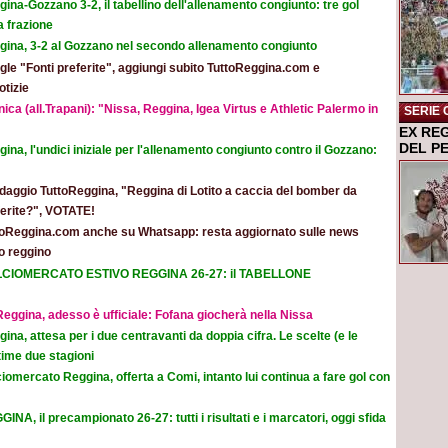
ina-Gozzano 3-2, il tabellino dell'allenamento congiunto: tre gol
a frazione
gina, 3-2 al Gozzano nel secondo allenamento congiunto
le "Fonti preferite", aggiungi subito TuttoReggina.com e
otizie
ica (all.Trapani): "Nissa, Reggina, Igea Virtus e Athletic Palermo in
SERIE 
EX RE
DEL P
ina, l'undici iniziale per l'allenamento congiunto contro il Gozzano:
daggio TuttoReggina, "Reggina di Lotito a caccia del bomber da
eferite?", VOTATE!
toReggina.com anche su Whatsapp: resta aggiornato sulle news
o reggino
CIOMERCATO ESTIVO REGGINA 26-27: il TABELLONE
eggina, adesso è ufficiale: Fofana giocherà nella Nissa
ina, attesa per i due centravanti da doppia cifra. Le scelte (e le
time due stagioni
iomercato Reggina, offerta a Comi, intanto lui continua a fare gol con
INA, il precampionato 26-27: tutti i risultati e i marcatori, oggi sfida