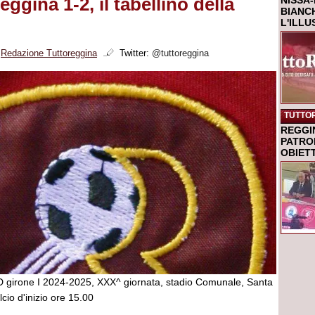
gina 1-2, il tabellino della
NISSA-
BIANCH
L'ILL
i
Redazione Tuttoreggina
Twitter:
@tuttoreggina
TUTTO
REGGI
PATRO
OBIETT
 girone I 2024-2025, XXX^ giornata, stadio Comunale, Santa
cio d'inizio ore 15.00