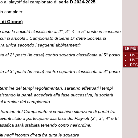
o ai playoff del campionato di
serie D 2024-2025
.
lio completo:
i di Girone)
fase le società classificate al 2°, 3°, 4° e 5° posto in ciascuno
n cui si articola il Campionato di Serie D; dette Società si
ara unica secondo i seguenti abbinamenti:
LE PIÙ
ata al 2° posto (in casa) contro squadra classificata al 5° posto
LIVE
LIVE
REGGI
ata al 3° posto (in casa) contro squadra classificata al 4° posto
l termine dei tempi regolamentari, saranno effettuati i tempi
istendo la parità accederà alla fase successiva, la società
 al termine del campionato.
 termine del Campionato si verifichino situazioni di parità fra
enti titolo a partecipare alla fase dei Play-off (2°, 3°, 4° e 5°
lassifica sarà stabilita tenendo conto nell’ordine:
i negli incontri diretti fra tutte le squadre