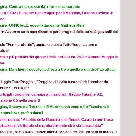
gina, Comi ad un passo dal ritorno in amaranto
, UFFICIALE: niente ripescaggio per il Messina, Fasano escluso in
ate
gina, UFFICIALE: ecco l'attaccante Matheus Reis
 in Azzurro: sarà coordinatore per i progetti delle attività giovanili del
le "Fonti preferite", aggiungi subito TuttoReggina.com e
otizie
mber più prolifici del girone I della serie D dal 2020: Mimmo Maggio in
ova
ina, Marchionni sceglie la difesa a tre o quella a quattro? Le attuali
aggio TuttoReggina, "Reggina di Lotito a caccia del bomber da
eferite?", VOTATE!
ufficiali i gironi dei campionati nazionali: Reggio Futsal in A2,
alabria C5 nella serie B
ina, il nuovo staff tecnico di Marchionni: ecco chi affiancherà il
 esperienze professionali
nini punge: "A Lotito della Reggina e di Reggio Calabria non frega
 situazione elettorale che probabilmente gli è stata garantita"
Reggina, Aimo Diana nuovo allenatore del Perugia tornato in mano ai