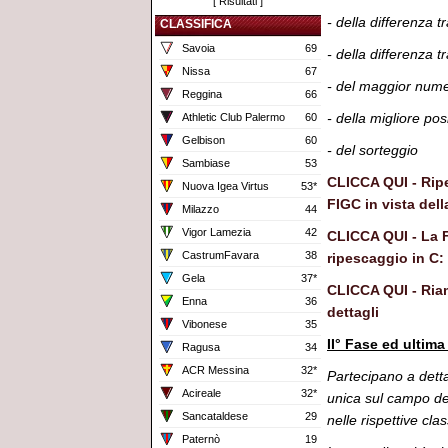
[
Risultati
]
- della differenza t
CLASSIFICA
Savoia
69
- della differenza 
Nissa
67
- del maggior nume
Reggina
66
- della migliore pos
Athletic Club Palermo
60
Gelbison
60
- del sorteggio
Sambiase
53
CLICCA QUI - Ripe
Nuova Igea Virtus
53*
FIGC in vista del
Milazzo
44
Vigor Lamezia
42
CLICCA QUI - La F
CastrumFavara
38
ripescaggio in C: 
Gela
37*
CLICCA QUI - Riam
Enna
36
dettagli
Vibonese
35
II° Fase ed ultima
Ragusa
34
ACR Messina
32*
Partecipano a detta
Acireale
32*
unica sul campo de
Sancataldese
29
nelle rispettive cla
Paternò
19