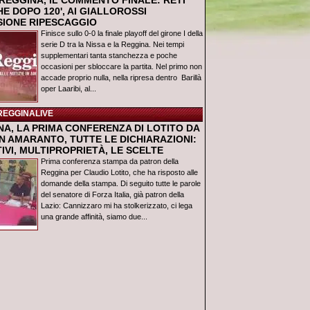
REGGINA, IL COMMENTO FINALE: RETI
E DOPO 120', AI GIALLOROSSI
USIONE RIPESCAGGIO
Finisce sullo 0-0 la finale playoff del girone I della
serie D tra la Nissa e la Reggina. Nei tempi
supplementari tanta stanchezza e poche
occasioni per sbloccare la partita. Nel primo non
accade proprio nulla, nella ripresa dentro Barillà
oper Laaribi, al...
REGGINALIVE
NA, LA PRIMA CONFERENZA DI LOTITO DA
N AMARANTO, TUTTE LE DICHIARAZIONI:
IVI, MULTIPROPRIETÀ, LE SCELTE
Prima conferenza stampa da patron della
Reggina per Claudio Lotito, che ha risposto alle
domande della stampa. Di seguito tutte le parole
del senatore di Forza Italia, già patron della
Lazio: Cannizzaro mi ha stolkerizzato, ci lega
una grande affinità, siamo due...