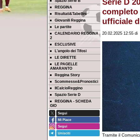
Serie D 2
Spazio Serie B
REGGINA
completo 
Risultati&Tabellini
ufficiale 
Giovanili Reggina
Le partite
CALENDARIO REGGINA
20.02.2025 12:55
d
2
ESCLUSIVE
L'angolo dei Tifosi
LE DIRETTE
LE PAGELLE
AMARANTO
Reggina Story
Scommesse&Pronostici
IlCalcioReggino
Spazio Serie D
REGGINA - SCHEDA
GIO
Segui
Mi Piace
Segui
Unisciti
Tramite il Comunica