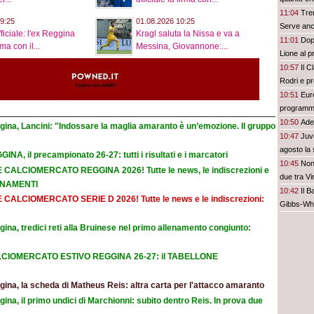
11:04
Tren
9:25
01.08.2026 10:25
Serve anc
ficiale: l'ex Reggina
Kragl saluta la Nissa e va a
11:01
Dop
a con il...
Messina, Giovannone:...
Lione al p
10:57
Il C
Rodri e p
10:51
Eur
program
10:50
Ade
gina, Lancini: "Indossare la maglia amaranto è un’emozione. Il gruppo
10:47
Juve
agosto la s
INA, il precampionato 26-27: tutti i risultati e i marcatori
10:45
Non
E CALCIOMERCATO REGGINA 2026! Tutte le news, le indiscrezioni e
due tra V
ORNAMENTI
10:42
Il 
E CALCIOMERCATO SERIE D 2026! Tutte le news e le indiscrezioni:
Gibbs-White
ina, tredici reti alla Bruinese nel primo allenamento congiunto:
CIOMERCATO ESTIVO REGGINA 26-27: il TABELLONE
ina, la scheda di Matheus Reis: altra carta per l'attacco amaranto
ina, il primo undici di Marchionni: subito dentro Reis. In prova due