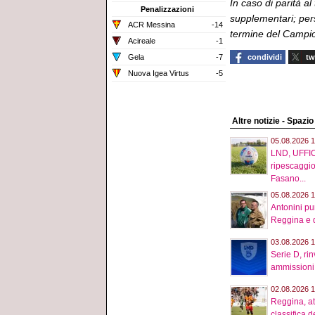
In caso di parità a
Penalizzazioni
supplementari; pers
ACR Messina
-14
termine del Campi
Acireale
-1
Gela
-7
condividi
tw
Nuova Igea Virtus
-5
Altre notizie - Spazi
05.08.2026 1
LND, UFFIC
ripescaggio
Fasano...
05.08.2026 1
Antonini pu
Reggina e d
03.08.2026 1
Serie D, rin
ammissioni, 
02.08.2026 1
Reggina, att
classifica de