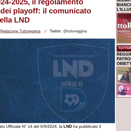
024-2025, il regolamento
NISSA-
BIANCH
dei playoff: il comunicato
L'ILL
della LND
i
Redazione Tuttoreggina
Twitter:
@tuttoreggina
TUTTO
REGGI
PATRO
OBIETT
to Ufficiale N° 14 del 6/9/2024, la
LND
ha pubblicato il