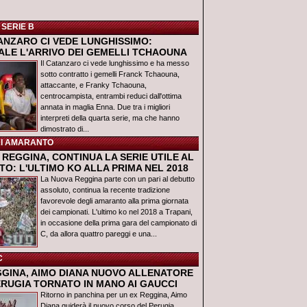
 SERIE B
TANZARO CI VEDE LUNGHISSIMO:
IALE L'ARRIVO DEI GEMELLI TCHAOUNA
Il Catanzaro ci vede lunghissimo e ha messo
sotto contratto i gemelli Franck Tchaouna,
attaccante, e Franky Tchaouna,
centrocampista, entrambi reduci dall'ottima
annata in maglia Enna. Due tra i migliori
interpreti della quarta serie, ma che hanno
dimostrato di...
I AMARANTO
REGGINA, CONTINUA LA SERIE UTILE AL
O: L'ULTIMO KO ALLA PRIMA NEL 2018
La Nuova Reggina parte con un pari al debutto
assoluto, continua la recente tradizione
favorevole degli amaranto alla prima giornata
dei campionati. L'ultimo ko nel 2018 a Trapani,
in occasione della prima gara del campionato di
C, da allora quattro pareggi e una...
C
GGINA, AIMO DIANA NUOVO ALLENATORE
ERUGIA TORNATO IN MANO AI GAUCCI
Ritorno in panchina per un ex Reggina, Aimo
Diana guiderà il nuovo corso del Perugia,