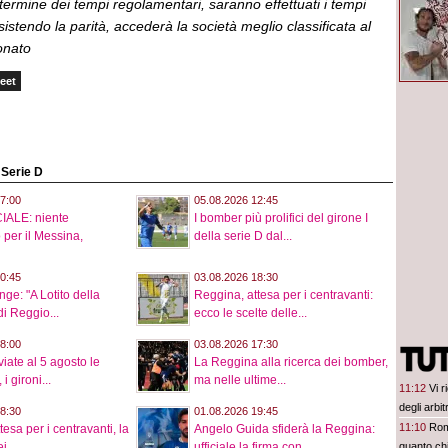
l termine dei tempi regolamentari, saranno effettuati i tempi
istendo la parità, accederà la società meglio classificata al
onato
eet
o Serie D
7:00
05.08.2026 12:45
IALE: niente
I bomber più prolifici del girone I
 per il Messina,
della serie D dal...
0:45
03.08.2026 18:30
nge: "A Lotito della
Reggina, attesa per i centravanti:
i Reggio...
ecco le scelte delle...
8:00
03.08.2026 17:30
viate al 5 agosto le
La Reggina alla ricerca dei bomber,
i gironi...
ma nelle ultime...
11:12
Vi 
degli arbit
8:30
01.08.2026 19:45
11:10
Rom
esa per i centravanti, la
Angelo Guida sfiderà la Reggina:
quanto chi
i...
ufficiale la firma con...