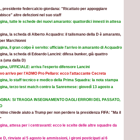
, presidente federcalcio giordana: "Ricattato per appoggiare
ubisce" altre defezioni nel suo staff
ina, tutte le schede dei nuovi amaranto: quattordici innesti in attesa
ina, la scheda di Alberto Acquadro: il talismano della D è amaranto,
per Marchionni
ina, il gran colpo è servito: ufficiale l'arrivo in amaranto di Acquadro
ina, la scheda di Edoardo Lancini: difesa bunker, già quattro
a (una dalla D)
ina, UFFICIALE: arriva l'esperto difensore Lancini
vo arrivo per l'ADMO Pro Pellaro: ecco l'attaccante Cecreta
ina, lo staff tecnico e medico della Prima Squadra: la nota stampa
gina, terzo test match contro la Sanremese: giovedì 13 agosto a
GINA: SI TRAGGA INSEGNAMENTO DAGLI ERRORI DEL PASSATO,
O
ntino chiede aiuto a Trump per non perdere la presidenza FIFA: "Ma il
"
ina, attesa per i centravanti: ecco le scelte delle altre squadre da
e D, rinviate al 5 agosto le ammissioni, i gironi posticipati al 6