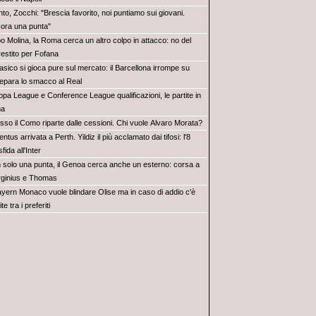
to, Zocchi: "Brescia favorito, noi puntiamo sui giovani.
ora una punta"
o Molina, la Roma cerca un altro colpo in attacco: no del
restito per Fofana
lasico si gioca pure sul mercato: il Barcellona irrompe su
repara lo smacco al Real
opa League e Conference League qualificazioni, le partite in
ma
sso il Como riparte dalle cessioni. Chi vuole Alvaro Morata?
ntus arrivata a Perth. Yildiz il più acclamato dai tifosi: l'8
fida all'Inter
 solo una punta, il Genoa cerca anche un esterno: corsa a
irginius e Thomas
Bayern Monaco vuole blindare Olise ma in caso di addio c'è
 tra i preferiti