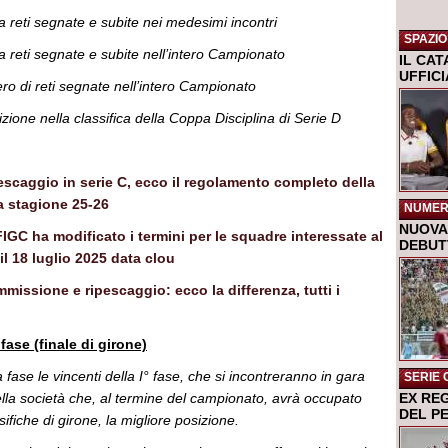
ra reti segnate e subite nei medesimi incontri
SPAZIO
tra reti segnate e subite nell’intero Campionato
IL CA
UFFIC
ro di reti segnate nell’intero Campionato
izione nella classifica della Coppa Disciplina di Serie D
scaggio in serie C, ecco il regolamento completo della
la stagione 25-26
NUMER
NUOVA 
IGC ha modificato i termini per le squadre interessate al
DEBUTT
il 18 luglio 2025 data clou
missione e ripescaggio: ecco la differenza, tutti i
 fase (finale di girone)
 fase le vincenti della I° fase, che si incontreranno in gara
SERIE 
lla società che, al termine del campionato, avrà occupato
EX RE
DEL P
ssifiche di girone, la migliore posizione.