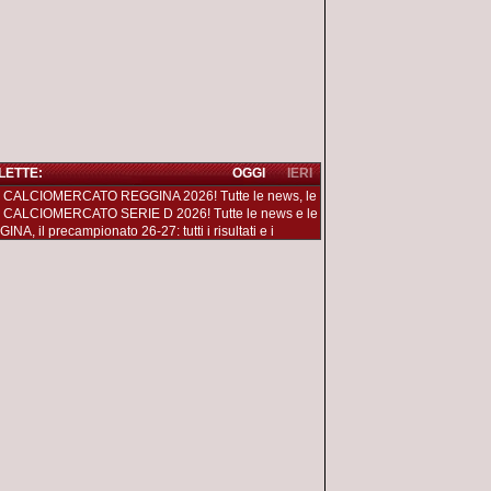
 LETTE:
OGGI
IERI
 CALCIOMERCATO REGGINA 2026! Tutte le news, le
 CALCIOMERCATO SERIE D 2026! Tutte le news e le
NA, il precampionato 26-27: tutti i risultati e i