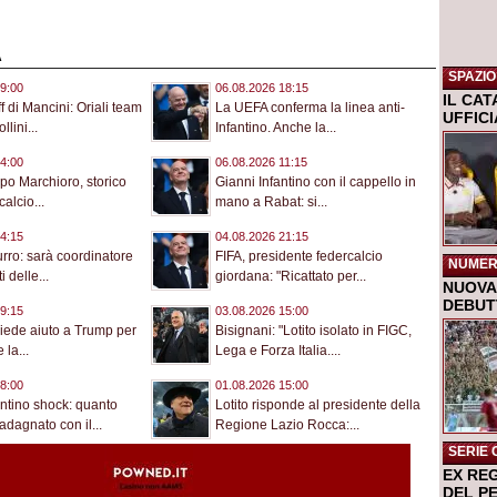
A
SPAZIO
9:00
06.08.2026 18:15
IL CA
aff di Mancini: Oriali team
La UEFA conferma la linea anti-
UFFIC
lini...
Infantino. Anche la...
4:00
06.08.2026 11:15
po Marchioro, storico
Gianni Infantino con il cappello in
calcio...
mano a Rabat: si...
4:15
04.08.2026 21:15
urro: sarà coordinatore
FIFA, presidente federcalcio
NUMER
i delle...
giordana: "Ricattato per...
NUOVA 
DEBUTT
9:15
03.08.2026 15:00
hiede aiuto a Trump per
Bisignani: "Lotito isolato in FIGC,
la...
Lega e Forza Italia....
8:00
01.08.2026 15:00
antino shock: quanto
Lotito risponde al presidente della
dagnato con il...
Regione Lazio Rocca:...
SERIE 
EX RE
DEL P