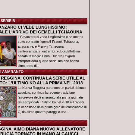
 SERIE B
TANZARO CI VEDE LUNGHISSIMO:
IALE L'ARRIVO DEI GEMELLI TCHAOUNA
Il Catanzaro ci vede lunghissimo e ha messo
sotto contratto i gemelli Franck Tchaouna,
attaccante, e Franky Tchaouna,
centrocampista, entrambi reduci dall'ottima
annata in maglia Enna. Due tra i migliori
interpreti della quarta serie, ma che hanno
dimostrato di...
I AMARANTO
REGGINA, CONTINUA LA SERIE UTILE AL
O: L'ULTIMO KO ALLA PRIMA NEL 2018
La Nuova Reggina parte con un pari al debutto
assoluto, continua la recente tradizione
favorevole degli amaranto alla prima giornata
dei campionati. L'ultimo ko nel 2018 a Trapani,
in occasione della prima gara del campionato di
C, da allora quattro pareggi e una...
C
GGINA, AIMO DIANA NUOVO ALLENATORE
ERUGIA TORNATO IN MANO AI GAUCCI