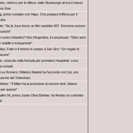
es, rinforzo per la difesa: dallo Strasburgo arriva il classe
dou Sow
, primo contatto con l'Ajax. Che prepara l'offerta per il
cifre
ulu: "Se la Juve fosse un film sarebbe 007. Dovremo essere
 carichi"
i contro Infantino? Non l'Argentina, il comunicato: "Dieci anni
e stabile e trasparente"
iari, Felici e il ritorno in campo a San Siro: "Un regalo di
sacane"
io, ostacolo nella formula per prendere Hautekiet: cosa
 contatti
i su Romero: l'Atletico Madrid ha l'accordo col Cuti, ora
k anche del Tottenham
inter: "Il Milan ha la pressione di vincere titoli. Stiamo
 per questo"
alke 04, preso Junior Dina Ebimbe: ha firmato un contratto
28