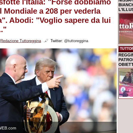
sfotte l'Italia: "Forse dobbiamo
NISSA-
BIANCH
il Mondiale a 208 per vederla
L'ILL
a". Abodi: "Voglio sapere da lui
."
i
Redazione Tuttoreggina
Twitter:
@tuttoreggina
TUTTO
REGGI
PATRO
OBIETT
WEB.com