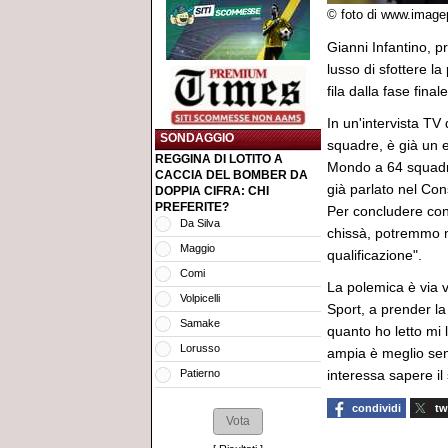
© foto di www.image
Gianni Infantino, p
lusso di sfottere la
fila dalla fase fina
In un'intervista T
SONDAGGIO
squadre, è già un 
REGGINA DI LOTITO A
Mondo a 64 squadre
CACCIA DEL BOMBER DA
già parlato nel Con
DOPPIA CIFRA: CHI
PREFERITE?
Per concludere con 
Da Silva
chissà, potremmo m
Maggio
qualificazione".
Comi
La polemica è via v
Volpicelli
Sport, a prender la
Samake
quanto ho letto mi 
Lorusso
ampia è meglio sent
interessa sapere il
Patierno
condividi
tw