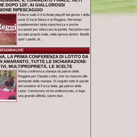
REGGINA, IL COMMENTO FINALE: RETI
E DOPO 120', AI GIALLOROSSI
USIONE RIPESCAGGIO
Finisce sullo 0-0 la finale playoff del girone I della
serie D tra la Nissa e la Reggina. Nei tempi
supplementari tanta stanchezza e poche
occasioni per sbloccare la partita. Nel primo non
accade proprio nulla, nella ripresa dentro Barillà
oper Laaribi, al...
REGGINALIVE
NA, LA PRIMA CONFERENZA DI LOTITO DA
N AMARANTO, TUTTE LE DICHIARAZIONI:
IVI, MULTIPROPRIETÀ, LE SCELTE
Prima conferenza stampa da patron della
Reggina per Claudio Lotito, che ha risposto alle
domande della stampa. Di seguito tutte le parole
del senatore di Forza Italia, già patron della
Lazio: Cannizzaro mi ha stolkerizzato, ci lega
una grande affinità, siamo due...