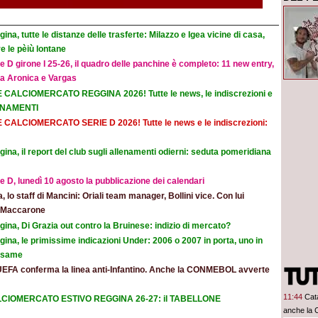
ina, tutte le distanze delle trasferte: Milazzo e Igea vicine di casa,
e le pèiù lontane
e D girone I 25-26, il quadro delle panchine è completo: 11 new entry,
na Aronica e Vargas
E CALCIOMERCATO REGGINA 2026! Tutte le news, le indiscrezioni e
ORNAMENTI
E CALCIOMERCATO SERIE D 2026! Tutte le news e le indiscrezioni:
ina, il report del club sugli allenamenti odierni: seduta pomeridiana
e D, lunedì 10 agosto la pubblicazione dei calendari
ia, lo staff di Mancini: Oriali team manager, Bollini vice. Con lui
e Maccarone
ina, Di Grazia out contro la Bruinese: indizio di mercato?
ina, le primissime indicazioni Under: 2006 o 2007 in porta, uno in
 esame
UEFA conferma la linea anti-Infantino. Anche la CONMEBOL avverte
11:44
Cat
CIOMERCATO ESTIVO REGGINA 26-27: il TABELLONE
anche la