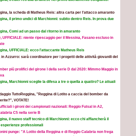
ina, la scheda di Matheus Reis: altra carta per l'attacco amaranto
ina, il primo undici di Marchionni: subito dentro Reis. In prova due
gina, Comi ad un passo dal ritorno in amaranto
, UFFICIALE: niente ripescaggio per il Messina, Fasano escluso in
ate
gina, UFFICIALE: ecco l'attaccante Matheus Reis
 in Azzurro: sarà coordinatore per i progetti delle attività giovanili del
mber più prolifici del girone I della serie D dal 2020: Mimmo Maggio in
ova
ina, Marchionni sceglie la difesa a tre o quella a quattro? Le attuali
aggio TuttoReggina, "Reggina di Lotito a caccia del bomber da
eferite?", VOTATE!
ufficiali i gironi dei campionati nazionali: Reggio Futsal in A2,
alabria C5 nella serie B
ina, il nuovo staff tecnico di Marchionni: ecco chi affiancherà il
 esperienze professionali
nini punge: "A Lotito della Reggina e di Reggio Calabria non frega