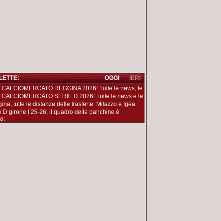
 LETTE:
OGGI
IERI
 CALCIOMERCATO REGGINA 2026! Tutte le news, le
 CALCIOMERCATO SERIE D 2026! Tutte le news e le
na, tutte le distanze delle trasferte: Milazzo e Igea
e D girone I 25-26, il quadro delle panchine è
o: