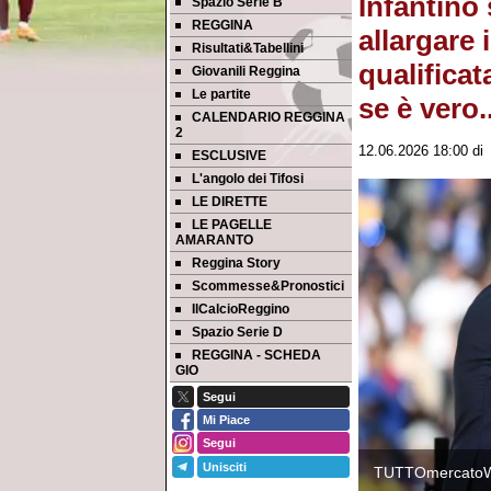
Infantino 
Spazio Serie B
REGGINA
allargare 
Risultati&Tabellini
qualificat
Giovanili Reggina
Le partite
se è vero..
CALENDARIO REGGINA
2
12.06.2026 18:00
d
ESCLUSIVE
L'angolo dei Tifosi
LE DIRETTE
LE PAGELLE
AMARANTO
Reggina Story
Scommesse&Pronostici
IlCalcioReggino
Spazio Serie D
REGGINA - SCHEDA
GIO
Segui
Mi Piace
Segui
Unisciti
TUTTOmercato