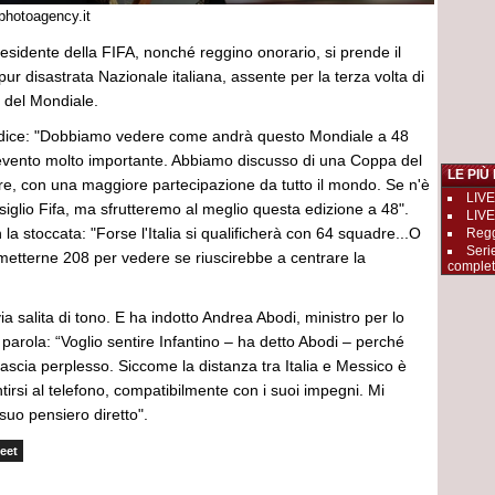
photoagency.it
residente della FIFA, nonché reggino onorario, si prende il
 pur disastrata Nazionale italiana, assente per la terza volta di
le del Mondiale.
V dice: "Dobbiamo vedere come andrà questo Mondiale a 48
evento molto importante. Abbiamo discusso di una Coppa del
LE PIÙ
, con una maggiore partecipazione da tutto il mondo. Se n'è
LIVE
siglio Fifa, ma sfrutteremo al meglio questa edizione a 48".
LIVE
la stoccata: "Forse l'Italia si qualificherà con 64 squadre...O
Reggi
Seri
etterne 208 per vedere se riuscirebbe a centrare la
complet
ia salita di tono. E ha indotto Andrea Abodi, ministro per lo
 parola: “Voglio sentire Infantino – ha detto Abodi – perché
lascia perplesso. Siccome la distanza tra Italia e Messico è
irsi al telefono, compatibilmente con i suoi impegni. Mi
 suo pensiero diretto".
eet