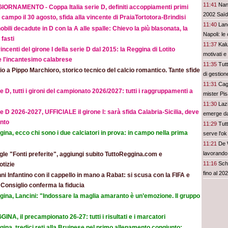
11:41
Nant
IORNAMENTO - Coppa Italia serie D, definiti accoppiamenti primi
2002 Saï
 campo il 30 agosto, sfida alla vincente di PraiaTortotora-Brindisi
11:40
Lang
obili decadute in D con la A alle spalle: Chievo la più blasonata, la
Napoli: le 
fasti
11:37
Kal
incenti del girone I della serie D dal 2015: la Reggina di Lotito
motivati e
e l'incantesimo calabrese
11:35
Tutt
o a Pippo Marchioro, storico tecnico del calcio romantico. Tante sfide
di gestion
11:31
Cagl
e D, tutti i gironi del campionato 2026/2027: tutti i raggruppamenti a
mister Pi
11:30
Laz
e D 2026-2027, UFFICIALE il girone I: sarà sfida Calabria-Sicilia, deve
emerge dai
nto
11:29
Tutt
ina, ecco chi sono i due calciatori in prova: in campo nella prima
serve l'o
11:21
De W
lavorando
le "Fonti preferite", aggiungi subito TuttoReggina.com e
11:16
Sch
otizie
fino al 20
ni Infantino con il cappello in mano a Rabat: si scusa con la FIFA e
l Consiglio conferma la fiducia
gina, Lancini: "Indossare la maglia amaranto è un’emozione. Il gruppo
INA, il precampionato 26-27: tutti i risultati e i marcatori
ina, tredici reti alla Bruinese nel primo allenamento congiunto: