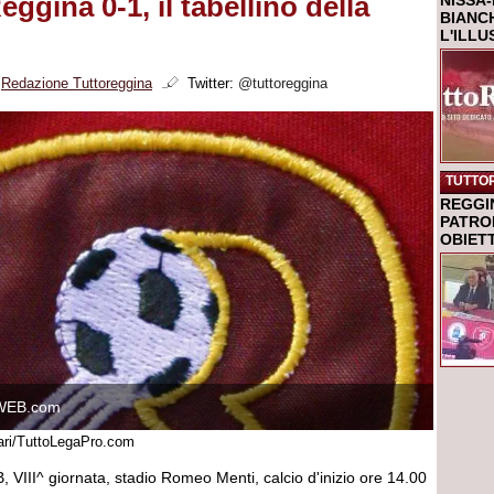
ggina 0-1, il tabellino della
NISSA-
BIANCH
L'ILL
i
Redazione Tuttoreggina
Twitter:
@tuttoreggina
TUTTO
REGGI
PATRO
OBIETT
WEB.com
nari/TuttoLegaPro.com
 VIII^ giornata, stadio Romeo Menti, calcio d'inizio ore 14.00