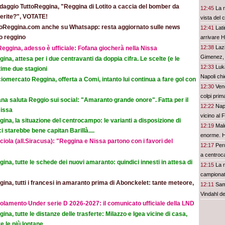
daggio TuttoReggina, "Reggina di Lotito a caccia del bomber da
12:45
La r
eferite?", VOTATE!
vista del
toReggina.com anche su Whatsapp: resta aggiornato sulle news
12:41
Lati
o reggino
arrivare H
12:38
Lazi
eggina, adesso è ufficiale: Fofana giocherà nella Nissa
Gimenez,
ina, attesa per i due centravanti da doppia cifra. Le scelte (e le
12:33
Luka
time due stagioni
Napoli chi
iomercato Reggina, offerta a Comi, intanto lui continua a fare gol con
12:30
Vene
colpi prim
na saluta Reggio sui social: "Amaranto grande onore". Fatta per il
12:22
Nap
Nissa
vicino al
ina, la situazione del centrocampo: le varianti a disposizione di
12:19
Mald
 starebbe bene capitan Barillà....
enorme. H
iola (all.Siracusa): "Reggina e Nissa partono con i favori del
12:17
Per
a centro
ina, tutte le schede dei nuovi amaranto: quindici innesti in attesa di
12:15
La r
campionato
ina, tutti i francesi in amaranto prima di Abonckelet: tante meteore,
12:11
Sam
Vindahl de
olamento Under serie D 2026-2027: il comunicato ufficiale della LND
ina, tutte le distanze delle trasferte: Milazzo e Igea vicine di casa,
e le più lontane