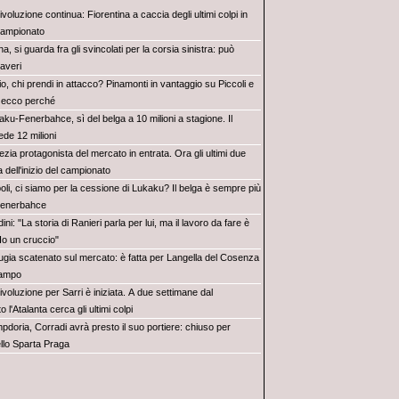
ivoluzione continua: Fiorentina a caccia degli ultimi colpi in
 campionato
na, si guarda fra gli svincolati per la corsia sinistra: può
averi
o, chi prendi in attacco? Pinamonti in vantaggio su Piccoli e
 ecco perché
ku-Fenerbahce, sì del belga a 10 milioni a stagione. Il
ede 12 milioni
zia protagonista del mercato in entrata. Ora gli ultimi due
a dell'inizio del campionato
oli, ci siamo per la cessione di Lukaku? Il belga è sempre più
 Fenerbahce
ini: "La storia di Ranieri parla per lui, ma il lavoro da fare è
o un cruccio"
ugia scatenato sul mercato: è fatta per Langella del Cosenza
campo
ivoluzione per Sarri è iniziata. A due settimane dal
 l'Atalanta cerca gli ultimi colpi
pdoria, Corradi avrà presto il suo portiere: chiuso per
llo Sparta Praga