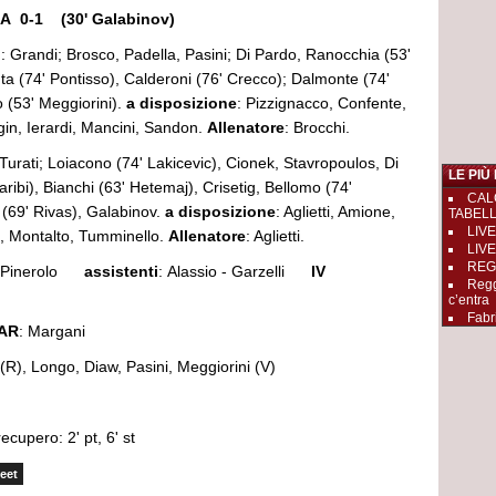
 0-1 (30' Galabinov)
: Grandi; Brosco, Padella, Pasini; Di Pardo, Ranocchia (53'
a (74' Pontisso), Calderoni (76' Crecco); Dalmonte (74'
 (53' Meggiorini).
a disposizione
: Pizzignacco, Confente,
gin, Ierardi, Mancini, Sandon.
Allenatore
: Brocchi.
 Turati; Loiacono (74' Lakicevic), Cionek, Stavropoulos, Di
LE PIÙ
aribi), Bianchi (63' Hetemaj), Crisetig, Bellomo (74'
CAL
 (69' Rivas), Galabinov.
a disposizione
: Aglietti, Amione,
TABEL
LIVE
is, Montalto, Tumminello.
Allenatore
: Aglietti.
LIVE
REGGI
di Pinerolo
assistenti
: Alassio - Garzelli
IV
Regg
c’entra
Fabr
AR
: Margani
 (R), Longo, Diaw, Pasini, Meggiorini (V)
recupero: 2' pt, 6' st
eet