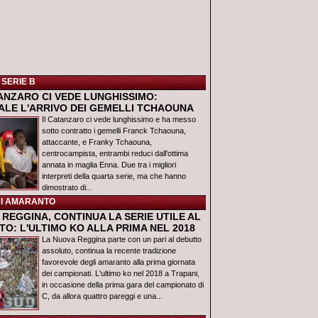
 SERIE B
TANZARO CI VEDE LUNGHISSIMO:
IALE L'ARRIVO DEI GEMELLI TCHAOUNA
Il Catanzaro ci vede lunghissimo e ha messo
sotto contratto i gemelli Franck Tchaouna,
attaccante, e Franky Tchaouna,
centrocampista, entrambi reduci dall'ottima
annata in maglia Enna. Due tra i migliori
interpreti della quarta serie, ma che hanno
dimostrato di...
I AMARANTO
REGGINA, CONTINUA LA SERIE UTILE AL
O: L'ULTIMO KO ALLA PRIMA NEL 2018
La Nuova Reggina parte con un pari al debutto
assoluto, continua la recente tradizione
favorevole degli amaranto alla prima giornata
dei campionati. L'ultimo ko nel 2018 a Trapani,
in occasione della prima gara del campionato di
C, da allora quattro pareggi e una...