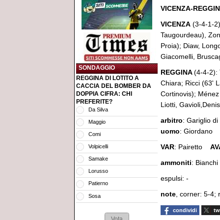
VICENZA-REGGINA
VICENZA
(3-4-1-2)
Taugourdeau), Zont
Proia); Diaw, Longo
Giacomelli, Brusca
SONDAGGIO
REGGINA
(4-4-2):
REGGINA DI LOTITO A
Chiara; Ricci (63' L
CACCIA DEL BOMBER DA
Cortinovis); Ménez
DOPPIA CIFRA: CHI
PREFERITE?
Liotti, Gavioli,Den
Da Silva
arbitro
: Gariglio 
Maggio
uomo
: Giordano
Comi
VAR
: Pairetto
AV
Volpicelli
Samake
ammoniti
: Bianchi
Lorusso
espulsi: -
Patierno
note
, corner: 5-4; 
Sosa
condividi
tw