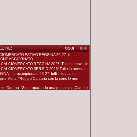
 LETTE:
OGGI
IERI
CIOMERCATO ESTIVO REGGINA 26-27: il
LONE AGGIORNATO
 CALCIOMERCATO REGGINA 2026! Tutte le news, le
 CALCIOMERCATO SERIE D 2026! Tutte le news e le
NA, il precampionato 26-27: tutti i risultati e i
ina, Alma: "Reggio Calabria con la serie D non
izio Corona: "Sto preparando una puntata su Claudio