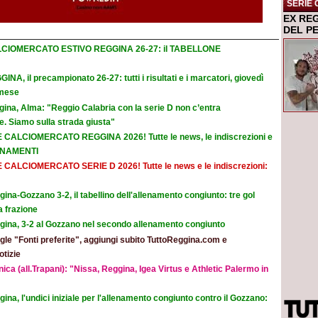
SERIE 
EX RE
DEL P
CIOMERCATO ESTIVO REGGINA 26-27: il TABELLONE
INA, il precampionato 26-27: tutti i risultati e i marcatori, giovedì
emese
ina, Alma: "Reggio Calabria con la serie D non c’entra
. Siamo sulla strada giusta"
E CALCIOMERCATO REGGINA 2026! Tutte le news, le indiscrezioni e
ORNAMENTI
E CALCIOMERCATO SERIE D 2026! Tutte le news e le indiscrezioni:
ina-Gozzano 3-2, il tabellino dell'allenamento congiunto: tre gol
a frazione
gina, 3-2 al Gozzano nel secondo allenamento congiunto
le "Fonti preferite", aggiungi subito TuttoReggina.com e
otizie
ica (all.Trapani): "Nissa, Reggina, Igea Virtus e Athletic Palermo in
ina, l'undici iniziale per l'allenamento congiunto contro il Gozzano: