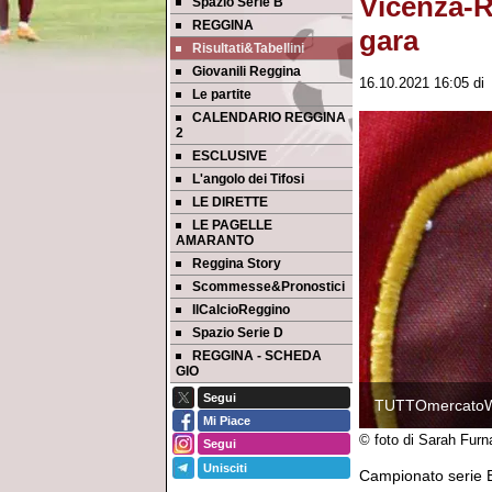
Vicenza-Re
Spazio Serie B
REGGINA
gara
Risultati&Tabellini
Giovanili Reggina
16.10.2021 16:05
d
Le partite
CALENDARIO REGGINA
2
ESCLUSIVE
L'angolo dei Tifosi
LE DIRETTE
LE PAGELLE
AMARANTO
Reggina Story
Scommesse&Pronostici
IlCalcioReggino
Spazio Serie D
REGGINA - SCHEDA
GIO
Segui
TUTTOmercato
Mi Piace
© foto di Sarah Fur
Segui
Unisciti
Campionato serie B,