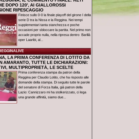
REGGINA, IL COMMENTO FINALE: RETI
E DOPO 120', AI GIALLOROSSI
USIONE RIPESCAGGIO
Finisce sullo 0-0 la finale playoff del girone I della
serie D tra la Nissa e la Reggina. Nei tempi
supplementari tanta stanchezza e poche
occasioni per sbloccare la partita. Nel primo non
accade proprio nulla, nella ripresa dentro Barillà
oper Laaribi, al...
REGGINALIVE
NA, LA PRIMA CONFERENZA DI LOTITO DA
N AMARANTO, TUTTE LE DICHIARAZIONI:
IVI, MULTIPROPRIETÀ, LE SCELTE
Prima conferenza stampa da patron della
Reggina per Claudio Lotito, che ha risposto alle
domande della stampa. Di seguito tutte le parole
del senatore di Forza Italia, già patron della
Lazio: Cannizzaro mi ha stolkerizzato, ci lega
una grande affinità, siamo due...