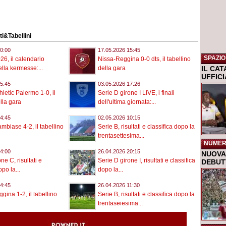
ati&Tabellini
0:00
17.05.2026 15:45
SPAZIO
26, il calendario
Nissa-Reggina 0-0 dts, il tabellino
IL CA
lla kermesse:...
della gara
UFFIC
5:45
03.05.2026 17:26
letic Palermo 1-0, il
Serie D girone I LIVE, i finali
lla gara
dell'ultima giornata:...
4:45
02.05.2026 10:15
biase 4-2, il tabellino
Serie B, risultati e classifica dopo la
trentasettesima...
NUMER
4:00
26.04.2026 20:15
NUOVA 
ne C, risultati e
Serie D girone I, risultati e classifica
DEBUTT
opo la...
dopo la...
4:45
26.04.2026 11:30
gina 1-2, il tabellino
Serie B, risultati e classifica dopo la
trentaseiesima...