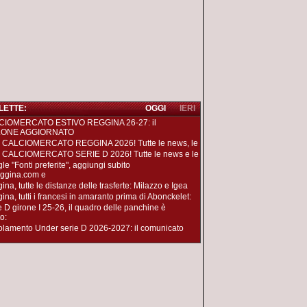
 LETTE:
OGGI
IERI
CIOMERCATO ESTIVO REGGINA 26-27: il
LONE AGGIORNATO
 CALCIOMERCATO REGGINA 2026! Tutte le news, le
 CALCIOMERCATO SERIE D 2026! Tutte le news e le
le "Fonti preferite", aggiungi subito
ggina.com e
na, tutte le distanze delle trasferte: Milazzo e Igea
ina, tutti i francesi in amaranto prima di Abonckelet:
e D girone I 25-26, il quadro delle panchine è
o:
lamento Under serie D 2026-2027: il comunicato