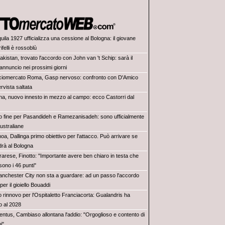
uila 1927 ufficializza una cessione al Bologna: il giovane
ifelli è rossoblù
kistan, trovato l'accordo con John van 't Schip: sarà il
annuncio nei prossimi giorni
ciomercato Roma, Gasp nervoso: confronto con D'Amico
tervista saltata
ina, nuovo innesto in mezzo al campo: ecco Castorri dal
to fine per Pasandideh e Ramezanisadeh: sono ufficialmente
australiane
a, Dallinga primo obiettivo per l'attacco. Può arrivare se
drà al Bologna
rarese, Finotto: "Importante avere ben chiaro in testa che
 sono i 46 punti"
Manchester City non sta a guardare: ad un passo l'accordo
e per il gioiello Bouaddi
o rinnovo per l'Ospitaletto Franciacorta: Gualandris ha
no al 2028
entus, Cambiaso allontana l'addio: "Orgoglioso e contento di
i"