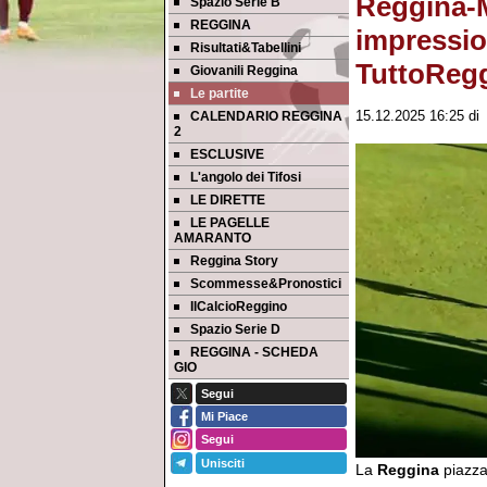
Reggina-M
Spazio Serie B
REGGINA
impression
Risultati&Tabellini
TuttoRegg
Giovanili Reggina
Le partite
CALENDARIO REGGINA
15.12.2025 16:25
d
2
ESCLUSIVE
L'angolo dei Tifosi
LE DIRETTE
LE PAGELLE
AMARANTO
Reggina Story
Scommesse&Pronostici
IlCalcioReggino
Spazio Serie D
REGGINA - SCHEDA
GIO
Segui
Mi Piace
Segui
Unisciti
La
Reggina
piazza