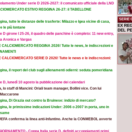
olamento Under serie D 2026-2027: il comunicato ufficiale della LND
CIOMERCATO ESTIVO REGGINA 26-27: il TABELLONE
SERIE 
ina, tutte le distanze delle trasferte: Milazzo e Igea vicine di casa,
EX RE
e le più lontane
DEL P
e D girone I 25-26, il quadro delle panchine è completo: 11 new entry,
na Aronica e Vargas
E CALCIOMERCATO REGGINA 2026! Tutte le news, le indiscrezioni e
ORNAMENTI
E CALCIOMERCATO SERIE D 2026! Tutte le news e le indiscrezioni:
ina, il report del club sugli allenamenti odierni: seduta pomeridiana
e D, lunedì 10 agosto la pubblicazione dei calendari
ia, lo staff di Mancini: Oriali team manager, Bollini vice. Con lui
e Maccarone
ina, Di Grazia out contro la Bruinese: indizio di mercato?
ina, le primissime indicazioni Under: 2006 o 2007 in porta, uno in
 esame
UEFA conferma la linea anti-Infantino. Anche la CONMEBOL avverte
IORNAMENTO - Coppa Italia serie D, definiti accoppiamenti primi