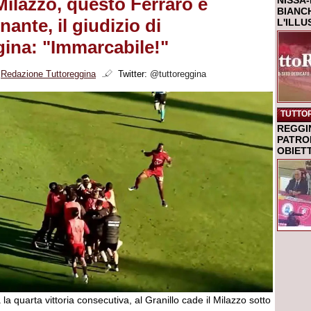
ilazzo, questo Ferraro è
NISSA-
BIANCH
ante, il giudizio di
L'ILL
ina: "Immarcabile!"
i
Redazione Tuttoreggina
Twitter:
@tuttoreggina
TUTTO
REGGI
PATRO
OBIETT
 la quarta vittoria consecutiva, al Granillo cade il Milazzo sotto