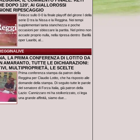
REGGINA, IL COMMENTO FINALE: RETI
E DOPO 120', AI GIALLOROSSI
USIONE RIPESCAGGIO
Finisce sullo 0-0 la finale playoff del girone I della
serie D tra la Nissa e la Reggina. Nei tempi
supplementari tanta stanchezza e poche
occasioni per sbloccare la partita. Nel primo non
accade proprio nulla, nella ripresa dentro Barillà
oper Laaribi, al...
REGGINALIVE
NA, LA PRIMA CONFERENZA DI LOTITO DA
N AMARANTO, TUTTE LE DICHIARAZIONI:
IVI, MULTIPROPRIETÀ, LE SCELTE
Prima conferenza stampa da patron della
Reggina per Claudio Lotito, che ha risposto alle
domande della stampa. Di seguito tutte le parole
del senatore di Forza Italia, già patron della
Lazio: Cannizzaro mi ha stolkerizzato, ci lega
una grande affinità, siamo due...