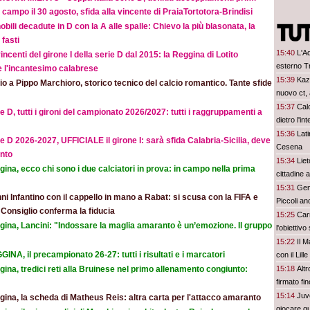
 campo il 30 agosto, sfida alla vincente di PraiaTortotora-Brindisi
obili decadute in D con la A alle spalle: Chievo la più blasonata, la
fasti
15:40
L'Aq
incenti del girone I della serie D dal 2015: la Reggina di Lotito
esterno Tr
e l'incantesimo calabrese
15:39
Kaza
o a Pippo Marchioro, storico tecnico del calcio romantico. Tante sfide
nuovo ct, 
15:37
Cal
e D, tutti i gironi del campionato 2026/2027: tutti i raggruppamenti a
dietro l'in
15:36
Lat
e D 2026-2027, UFFICIALE il girone I: sarà sfida Calabria-Sicilia, deve
Cesena
nto
15:34
Lie
ina, ecco chi sono i due calciatori in prova: in campo nella prima
cittadine 
15:31
Geno
ni Infantino con il cappello in mano a Rabat: si scusa con la FIFA e
Piccoli an
l Consiglio conferma la fiducia
15:25
Car
gina, Lancini: "Indossare la maglia amaranto è un’emozione. Il gruppo
l'obiettivo
15:22
Il 
INA, il precampionato 26-27: tutti i risultati e i marcatori
con il Lill
ina, tredici reti alla Bruinese nel primo allenamento congiunto:
15:18
Altr
firmato fi
15:14
Juv
ina, la scheda di Matheus Reis: altra carta per l'attacco amaranto
giocare qu