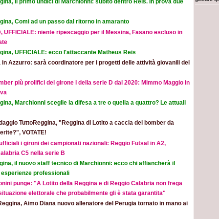
ina, il primo undici di Marchionni: subito dentro Reis. In prova due
gina, Comi ad un passo dal ritorno in amaranto
, UFFICIALE: niente ripescaggio per il Messina, Fasano escluso in
ate
gina, UFFICIALE: ecco l'attaccante Matheus Reis
 in Azzurro: sarà coordinatore per i progetti delle attività giovanili del
mber più prolifici del girone I della serie D dal 2020: Mimmo Maggio in
ova
ina, Marchionni sceglie la difesa a tre o quella a quattro? Le attuali
aggio TuttoReggina, "Reggina di Lotito a caccia del bomber da
eferite?", VOTATE!
ufficiali i gironi dei campionati nazionali: Reggio Futsal in A2,
alabria C5 nella serie B
ina, il nuovo staff tecnico di Marchionni: ecco chi affiancherà il
 esperienze professionali
nini punge: "A Lotito della Reggina e di Reggio Calabria non frega
 situazione elettorale che probabilmente gli è stata garantita"
Reggina, Aimo Diana nuovo allenatore del Perugia tornato in mano ai