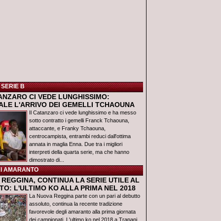
 SERIE B
TANZARO CI VEDE LUNGHISSIMO:
IALE L'ARRIVO DEI GEMELLI TCHAOUNA
Il Catanzaro ci vede lunghissimo e ha messo
sotto contratto i gemelli Franck Tchaouna,
attaccante, e Franky Tchaouna,
centrocampista, entrambi reduci dall'ottima
annata in maglia Enna. Due tra i migliori
interpreti della quarta serie, ma che hanno
dimostrato di...
I AMARANTO
REGGINA, CONTINUA LA SERIE UTILE AL
O: L'ULTIMO KO ALLA PRIMA NEL 2018
La Nuova Reggina parte con un pari al debutto
assoluto, continua la recente tradizione
favorevole degli amaranto alla prima giornata
dei campionati. L'ultimo ko nel 2018 a Trapani,