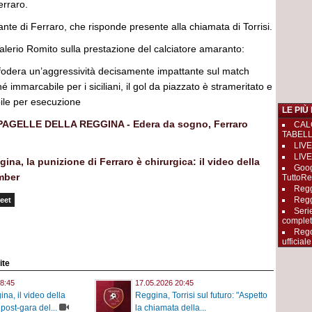
erraro.
nte di Ferraro, che risponde presente alla chiamata di Torrisi.
 Valerio Romito sulla prestazione del calciatore amaranto:
odera un’aggressività decisamente impattante sul match
 immarcabile per i siciliani, il gol da piazzato è strameritato e
bile per esecuzione
LE PIÙ
 PAGELLE DELLA REGGINA - Edera da sogno, Ferraro
CAL
TABEL
LIVE
LIVE
na, la punizione di Ferraro è chirurgica: il video della
Goog
omber
TuttoRe
Reggi
Regg
eet
Seri
complet
Rego
ufficiale
ite
8:45
17.05.2026 20:45
na, il video della
Reggina, Torrisi sul futuro: "Aspetto
post-gara del...
la chiamata della...