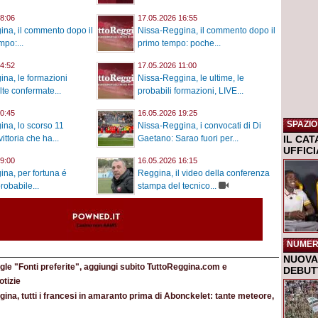
8:06
17.05.2026 16:55
na, il commento dopo il
Nissa-Reggina, il commento dopo il
po:...
primo tempo: poche...
4:52
17.05.2026 11:00
na, le formazioni
Nissa-Reggina, le ultime, le
elte confermate...
probabili formazioni, LIVE...
0:45
16.05.2026 19:25
SPAZIO
na, lo scorso 11
Nissa-Reggina, i convocati di Di
IL CA
ittoria che ha...
Gaetano: Sarao fuori per...
UFFIC
9:00
16.05.2026 16:15
na, per fortuna é
Reggina, il video della conferenza
probabile...
stampa del tecnico...
NUMER
NUOVA 
le "Fonti preferite", aggiungi subito TuttoReggina.com e
DEBUTT
otizie
ina, tutti i francesi in amaranto prima di Abonckelet: tante meteore,