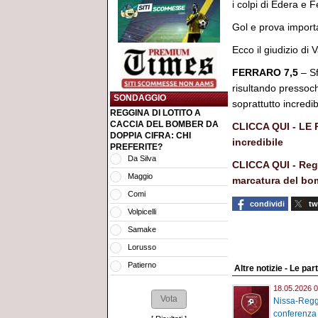
i colpi di Edera e F
Gol e prova importa
Ecco il giudizio di
FERRARO 7,5
– Sf
risultando pressoché
SONDAGGIO
soprattutto incredi
REGGINA DI LOTITO A
CACCIA DEL BOMBER DA
CLICCA QUI - LE
DOPPIA CIFRA: CHI
incredibile
PREFERITE?
Da Silva
CLICCA QUI - Reggi
Maggio
marcatura del b
Comi
condividi
tw
Volpicelli
Samake
Lorusso
Patierno
Altre notizie - Le part
18.05.2026 0
Nissa-Reggi
conferenza 