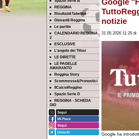
Google "F
Spazio Serie B
REGGINA
TuttoRegg
Risultati&Tabellini
notizie
Giovanili Reggina
Le partite
CALENDARIO REGGINA
31.05.2026 11:25
di
2
ESCLUSIVE
L'angolo dei Tifosi
LE DIRETTE
LE PAGELLE
AMARANTO
Reggina Story
Scommesse&Pronostici
IlCalcioReggino
Spazio Serie D
REGGINA - SCHEDA
GIO
Segui
Mi Piace
Segui
Unisciti
Google ha introdot