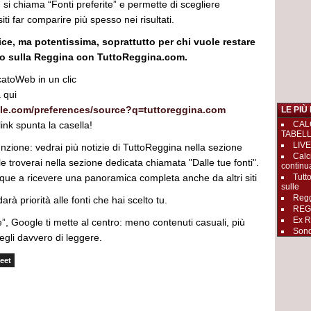
: si chiama “Fonti preferite” e permette di scegliere
iti far comparire più spesso nei risultati.
ce, ma potentissima, soprattutto per chi vuole restare
o sulla Reggina con TuttoReggina.com.
atoWeb in un clic
 qui
le.com/preferences/source?q=tuttoreggina.com
LE PIÙ
 link spunta la casella!
CAL
TABEL
LIVE
nzione: vedrai più notizie di TuttoReggina nella sezione
Calc
 le troverai nella sezione dedicata chiamata "Dalle tue fonti".
continu
ue a ricevere una panoramica completa anche da altri siti
Tutt
sulle
Regg
arà priorità alle fonti che hai scelto tu.
REGGI
Ex R
e”, Google ti mette al centro: meno contenuti casuali, più
Sond
cegli davvero di leggere.
eet