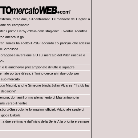
sterno, forse due, e il centravanti. Le manovre del Cagliari a
mane dal campionato
Inter il primo Derby d'Italia della stagione: Juventus sconfitta
rco ancora in gol
ran Torres ha scelto il PSG: accordo coi parigini, che adesso
ol Barcellona
coraggiosa inversione a U sul mercato del Milan riuscirà o
op?
tiri e le amichevoli precampionato di tutte le squadre
emate porta e difesa, il Torino cerca altri due colpi per
il suo mercato
tico Madrid, anche Simeone blinda Julian Alvarez: "Il club ha
 decisione"
rentina, domani il primo allenamento di Mastantuono in
lai verso il rientro
burg-Sassuolo, le formazioni ufficiali: Adzic alle spalle di
, gioca Bakola
r, a due settimane dall'inizio della Serie A la priorità è sempre