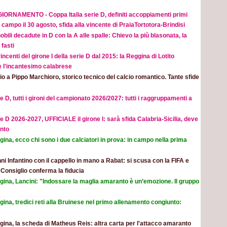
IORNAMENTO - Coppa Italia serie D, definiti accoppiamenti primi
 campo il 30 agosto, sfida alla vincente di PraiaTortotora-Brindisi
obili decadute in D con la A alle spalle: Chievo la più blasonata, la
fasti
incenti del girone I della serie D dal 2015: la Reggina di Lotito
e l'incantesimo calabrese
o a Pippo Marchioro, storico tecnico del calcio romantico. Tante sfide
e D, tutti i gironi del campionato 2026/2027: tutti i raggruppamenti a
e D 2026-2027, UFFICIALE il girone I: sarà sfida Calabria-Sicilia, deve
nto
ina, ecco chi sono i due calciatori in prova: in campo nella prima
ni Infantino con il cappello in mano a Rabat: si scusa con la FIFA e
l Consiglio conferma la fiducia
gina, Lancini: "Indossare la maglia amaranto è un’emozione. Il gruppo
ina, tredici reti alla Bruinese nel primo allenamento congiunto:
ina, la scheda di Matheus Reis: altra carta per l'attacco amaranto