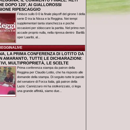
REGGINA, IL COMMENTO FINALE: RETI
E DOPO 120', AI GIALLOROSSI
USIONE RIPESCAGGIO
Finisce sullo 0-0 la finale playoff del girone I della
serie D tra la Nissa e la Reggina. Nei tempi
supplementari tanta stanchezza e poche
occasioni per sbloccare la partita. Nel primo non
accade proprio nulla, nella ripresa dentro Barillà
oper Laaribi, al...
REGGINALIVE
NA, LA PRIMA CONFERENZA DI LOTITO DA
N AMARANTO, TUTTE LE DICHIARAZIONI:
IVI, MULTIPROPRIETÀ, LE SCELTE
Prima conferenza stampa da patron della
Reggina per Claudio Lotito, che ha risposto alle
domande della stampa. Di seguito tutte le parole
del senatore di Forza Italia, già patron della
Lazio: Cannizzaro mi ha stolkerizzato, ci lega
una grande affinità, siamo due...