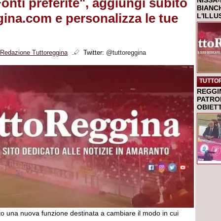
onti preferite", aggiungi subito
NISSA-
BIANCH
ina.com e personalizza le tue
L'ILL
Redazione Tuttoreggina
Twitter:
@tuttoreggina
TUTTO
REGGI
PATRO
OBIETT
to una nuova funzione destinata a cambiare il modo in cui