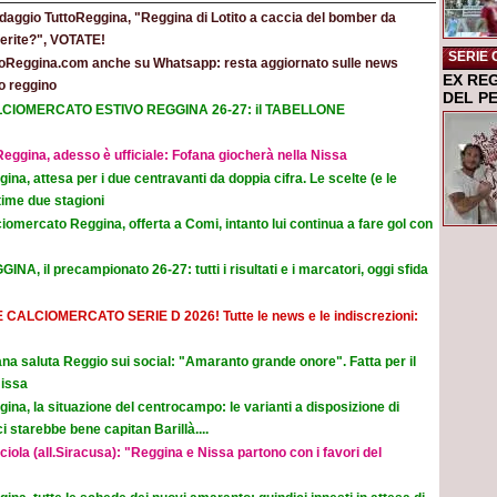
daggio TuttoReggina, "Reggina di Lotito a caccia del bomber da
eferite?", VOTATE!
SERIE 
toReggina.com anche su Whatsapp: resta aggiornato sulle news
EX RE
o reggino
DEL P
CIOMERCATO ESTIVO REGGINA 26-27: il TABELLONE
eggina, adesso è ufficiale: Fofana giocherà nella Nissa
ina, attesa per i due centravanti da doppia cifra. Le scelte (e le
time due stagioni
iomercato Reggina, offerta a Comi, intanto lui continua a fare gol con
INA, il precampionato 26-27: tutti i risultati e i marcatori, oggi sfida
E CALCIOMERCATO SERIE D 2026! Tutte le news e le indiscrezioni:
na saluta Reggio sui social: "Amaranto grande onore". Fatta per il
Nissa
ina, la situazione del centrocampo: le varianti a disposizione di
 starebbe bene capitan Barillà....
iola (all.Siracusa): "Reggina e Nissa partono con i favori del