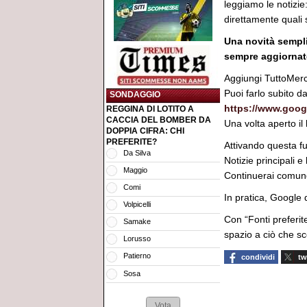
leggiamo le notizie
direttamente quali s
Una novità sempli
sempre aggiornat
Aggiungi TuttoMerc
Puoi farlo subito da
SONDAGGIO
https://www.goog
REGGINA DI LOTITO A
CACCIA DEL BOMBER DA
Una volta aperto il
DOPPIA CIFRA: CHI
PREFERITE?
Attivando questa fu
Da Silva
Notizie principali e
Maggio
Continuerai comunq
Comi
In pratica, Google d
Volpicelli
Con “Fonti preferit
Samake
spazio a ciò che s
Lorusso
Patierno
condividi
tw
Sosa