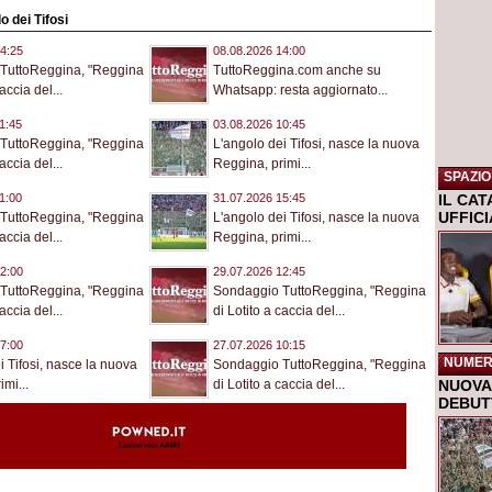
lo dei Tifosi
4:25
08.08.2026 14:00
TuttoReggina, "Reggina
TuttoReggina.com anche su
accia del...
Whatsapp: resta aggiornato...
1:45
03.08.2026 10:45
TuttoReggina, "Reggina
L'angolo dei Tifosi, nasce la nuova
accia del...
Reggina, primi...
SPAZIO
IL CA
1:00
31.07.2026 15:45
UFFIC
TuttoReggina, "Reggina
L'angolo dei Tifosi, nasce la nuova
accia del...
Reggina, primi...
2:00
29.07.2026 12:45
TuttoReggina, "Reggina
Sondaggio TuttoReggina, "Reggina
accia del...
di Lotito a caccia del...
7:00
27.07.2026 10:15
NUMER
i Tifosi, nasce la nuova
Sondaggio TuttoReggina, "Reggina
NUOVA 
mi...
di Lotito a caccia del...
DEBUTT