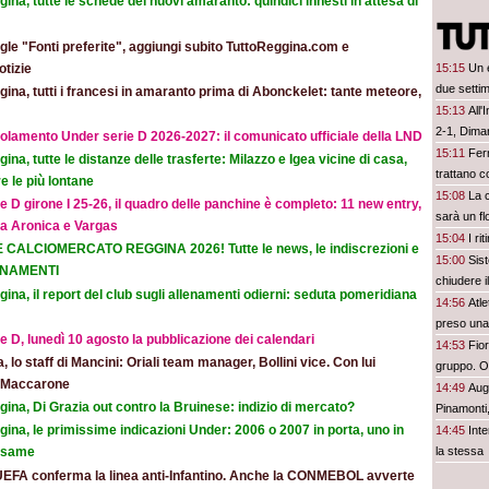
ina, tutte le schede dei nuovi amaranto: quindici innesti in attesa di
le "Fonti preferite", aggiungi subito TuttoReggina.com e
otizie
15:15
Un e
due setti
ina, tutti i francesi in amaranto prima di Abonckelet: tante meteore,
15:13
All'
2-1, Dima
olamento Under serie D 2026-2027: il comunicato ufficiale della LND
15:11
Fer
ina, tutte le distanze delle trasferte: Milazzo e Igea vicine di casa,
trattano c
e le più lontane
15:08
La 
e D girone I 25-26, il quadro delle panchine è completo: 11 new entry,
sarà un fl
na Aronica e Vargas
15:04
I ri
E CALCIOMERCATO REGGINA 2026! Tutte le news, le indiscrezioni e
15:00
Sist
ORNAMENTI
chiudere 
ina, il report del club sugli allenamenti odierni: seduta pomeridiana
14:56
Atle
preso una
e D, lunedì 10 agosto la pubblicazione dei calendari
14:53
Fio
ia, lo staff di Mancini: Oriali team manager, Bollini vice. Con lui
gruppo. Ou
e Maccarone
14:49
Augs
ina, Di Grazia out contro la Bruinese: indizio di mercato?
Pinamonti
ina, le primissime indicazioni Under: 2006 o 2007 in porta, uno in
14:45
Inte
la stessa
 esame
UEFA conferma la linea anti-Infantino. Anche la CONMEBOL avverte