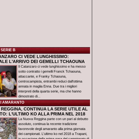
 SERIE B
TANZARO CI VEDE LUNGHISSIMO:
IALE L'ARRIVO DEI GEMELLI TCHAOUNA
Il Catanzaro ci vede lunghissimo e ha messo
sotto contratto i gemelli Franck Tchaouna,
attaccante, e Franky Tchaouna,
centrocampista, entrambi reduci dall'ottima
annata in maglia Enna. Due tra i migliori
interpreti della quarta serie, ma che hanno
dimostrato di...
I AMARANTO
REGGINA, CONTINUA LA SERIE UTILE AL
O: L'ULTIMO KO ALLA PRIMA NEL 2018
La Nuova Reggina parte con un pari al debutto
assoluto, continua la recente tradizione
favorevole degli amaranto alla prima giornata
dei campionati. L'ultimo ko nel 2018 a Trapani,
in occasione della prima gara del campionato di