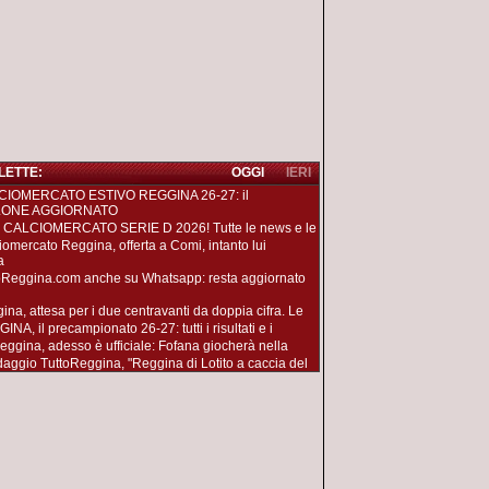
 LETTE:
OGGI
IERI
CIOMERCATO ESTIVO REGGINA 26-27: il
LONE AGGIORNATO
 CALCIOMERCATO SERIE D 2026! Tutte le news e le
iomercato Reggina, offerta a Comi, intanto lui
a
oReggina.com anche su Whatsapp: resta aggiornato
ina, attesa per i due centravanti da doppia cifra. Le
NA, il precampionato 26-27: tutti i risultati e i
eggina, adesso è ufficiale: Fofana giocherà nella
aggio TuttoReggina, "Reggina di Lotito a caccia del