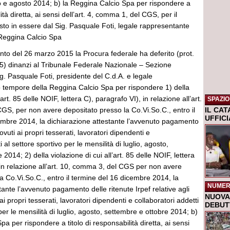
lio e agosto 2014; b) la Reggina Calcio Spa per rispondere a
lità diretta, ai sensi dell’art. 4, comma 1, del CGS, per il
o in essere dal Sig. Pasquale Foti, legale rappresentante
 Reggina Calcio Spa
to del 26 marzo 2015 la Procura federale ha deferito (prot.
5) dinanzi al Tribunale Federale Nazionale – Sezione
Sig. Pasquale Foti, presidente del C.d.A. e legale
 tempore della Reggina Calcio Spa per rispondere 1) della
’art. 85 delle NOIF, lettera C), paragrafo VI), in relazione all’art.
SPAZIO
GS, per non avere depositato presso la Co.Vi.So.C., entro il
IL CA
UFFIC
embre 2014, la dichiarazione attestante l’avvenuto pagamento
vuti ai propri tesserati, lavoratori dipendenti e
i al settore sportivo per le mensilità di luglio, agosto,
2014; 2) della violazione di cui all’art. 85 delle NOIF, lettera
 in relazione all’art. 10, comma 3, del CGS per non avere
a Co.Vi.So.C., entro il termine del 16 dicembre 2014, la
NUMER
tante l’avvenuto pagamento delle ritenute Irpef relative agli
NUOVA 
 propri tesserati, lavoratori dipendenti e collaboratori addetti
DEBUTT
per le mensilità di luglio, agosto, settembre e ottobre 2014; b)
a per rispondere a titolo di responsabilità diretta, ai sensi