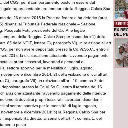
 1, del CGS, per il comportamento posto in essere dal
, legale rappresentante pro tempore della Reggina Calcio Spa
to del 26 marzo 2015 la Procura federale ha deferito (prot.
5) dinanzi al Tribunale Federale Nazionale – Sezione
SERIE 
EX RE
Sig. Pasquale Foti, presidente del C.d.A. e legale
DEL P
 tempore della Reggina Calcio Spa per rispondere 1) della
’art. 85 delle NOIF, lettera C), paragrafo VI), in relazione all’art.
GS, per non avere depositato presso la Co.Vi.So.C., entro il
braio 2015, la dichiarazione attestante l’avvenuto pagamento
vuti ai propri tesserati, lavoratori dipendenti e
i al settore sportivo per le mensilità di luglio, agosto,
 novembre e dicembre 2014; 2) della violazione di cui all’art.
ra C), paragrafo VII), in relazione all’art. 10, comma 3, del
depositato presso la Co.Vi.So.C., entro il termine del 16
ichiarazione attestante l’avvenuto pagamento delle ritenute
emolumenti dovuti ai propri tesserati, lavoratori dipendenti
tti al settore sportivo per le mensilità di luglio, agosto,
, novembre e dicembre 2014; b) la Reggina Calcio Spa per
di responsabilità diretta, ai sensi dell’art. 4, comma 1, del
rtamento posto