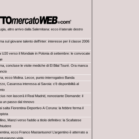
gia, altro arrivo dalla Salernitana: ecco il laterale destro
a sul giovane talento dell'Inter: interesse per il classe 2006
ia U20 verso il Mondiale in Polonia di settembre: le convocate
ge
ma, concluse le visite mediche di El Bilal Touré. Ora manca
uncio
a, ecco Molina. Lecce, punto interrogativo Banda
zo, Casarosa interessa al Savoia: c'è disponibilità al
ento
icius non lascerà il Real Madrid, nonostante Diomande: il
 a un passo dal rinnovo
i salta Fiorentina-Deportivo A Coruna: la febbre ferma il
pista
lino, Manzi verso l'addio a titolo definitivo: la Scafatese
chiudere
rentina, ecco Franco Mastantuono! L’argentino è atterrato a
entusiasmo viola