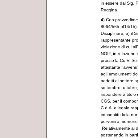
in essere dal Sig. 
Reggina.
4) Con provvedimen
8064/565 pf14/15) 
Disciplinare: a) il 
rappresentante pro
violazione di cui all
NOIF, in relazione 
presso la Co.Vi.So.
attestante l’avvenut
agli emolumenti dovu
addetti al settore s
settembre, ottobre
rispondere a titolo 
CGS, per il compor
C.d.A. e legale ra
consentiti dalla nor
pervenire memorie
Relativamente ai de
sostenendo in parti