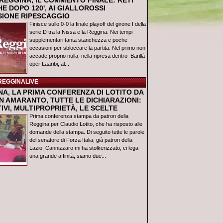
REGGINA, IL COMMENTO FINALE: RETI
E DOPO 120', AI GIALLOROSSI
USIONE RIPESCAGGIO
Finisce sullo 0-0 la finale playoff del girone I della
serie D tra la Nissa e la Reggina. Nei tempi
supplementari tanta stanchezza e poche
occasioni per sbloccare la partita. Nel primo non
accade proprio nulla, nella ripresa dentro Barillà
oper Laaribi, al...
REGGINALIVE
NA, LA PRIMA CONFERENZA DI LOTITO DA
N AMARANTO, TUTTE LE DICHIARAZIONI:
IVI, MULTIPROPRIETÀ, LE SCELTE
Prima conferenza stampa da patron della
Reggina per Claudio Lotito, che ha risposto alle
domande della stampa. Di seguito tutte le parole
del senatore di Forza Italia, già patron della
Lazio: Cannizzaro mi ha stolkerizzato, ci lega
una grande affinità, siamo due...