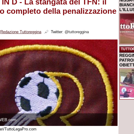
N D - La stangata del TFN: il
NISSA-
BIANCH
vo completo della penalizzazione
L'ILL
i
Redazione Tuttoreggina
Twitter:
@tuttoreggina
TUTTO
REGGI
PATRO
OBIETT
WEB.com
nari/TuttoLegaPro.com