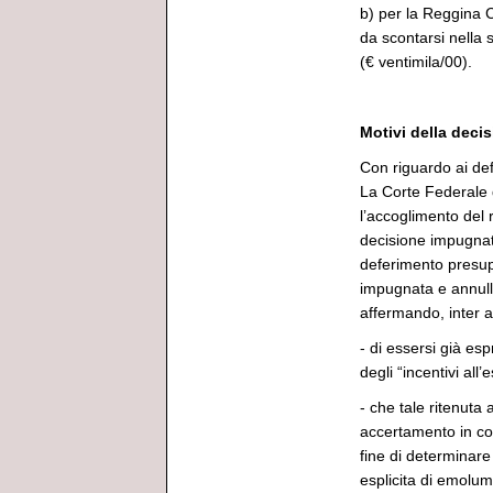
b) per la Reggina C
da scontarsi nella 
(€ ventimila/00).
Motivi della deci
Con riguardo ai def
La Corte Federale 
l’accoglimento del 
decisione impugnata
deferimento presup
impugnata e annull
affermando, inter a
- di essersi già esp
degli “incentivi al
- che tale ritenuta
accertamento in con
fine di determinare
esplicita di emolum