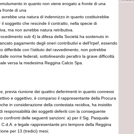
molumento in quanto non viene erogato a fronte di una
a fronte di una
 avrebbe una natura di indennizzo in quanto costituirebbe
il soggetto che rescinde il contratto, nella specie di
tiva, ma non avrebbe natura retributiva.
ocedimento sub 4) la difesa della Società ha sostenuto in
mancato pagamento degli oneri contributivi e dell’Irpef, essendo
o differibile con l’istituto del ravvedimento, non potrebbe
alle norme federali, sottolineando peraltro la grave difficoltà
uale versa la medesima Reggina Calcio Spa.
ne, previa riunione dei quattro deferimenti in quanto connessi
ggettivo e oggettivo, è comparso il rappresentante della Procura
nche in considerazione della contestata recidiva, ha insistito
 di responsabilità dei soggetti deferiti con la conseguente
o confronti delle seguenti sanzioni: a) per il Sig. Pasquale
el C.d.A. e legale rappresentante pro tempore della Reggina
zione per 13 (tredici) mesi;