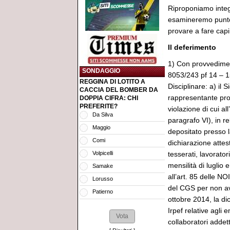
Riproponiamo integr
esamineremo punto p
provare a fare capi
Il deferimento
1) Con provvedimen
SONDAGGIO
8053/243 pf 14 – 1
REGGINA DI LOTITO A
Disciplinare: a) il 
CACCIA DEL BOMBER DA
rappresentante pro
DOPPIA CIFRA: CHI
PREFERITE?
violazione di cui al
Da Silva
paragrafo VI), in r
Maggio
depositato presso l
Comi
dichiarazione atte
Volpicelli
tesserati, lavorator
mensilità di luglio 
Samake
all’art. 85 delle NO
Lorusso
del CGS per non ave
Patierno
ottobre 2014, la di
Irpef relative agli 
collaboratori addett