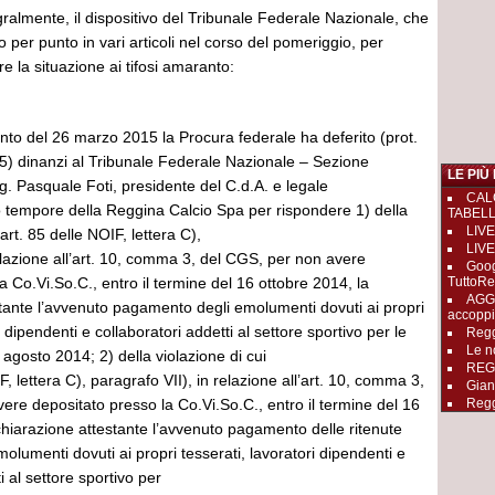
almente, il dispositivo del Tribunale Federale Nazionale, che
er punto in vari articoli nel corso del pomeriggio, per
re la situazione ai tifosi amaranto:
to del 26 marzo 2015 la Procura federale ha deferito (prot.
5) dinanzi al Tribunale Federale Nazionale – Sezione
LE PIÙ
Sig. Pasquale Foti, presidente del C.d.A. e legale
CAL
 tempore della Reggina Calcio Spa per rispondere 1) della
TABEL
LIVE
l’art. 85 delle NOIF, lettera C),
LIVE
elazione all’art. 10, comma 3, del CGS, per non avere
Goog
a Co.Vi.So.C., entro il termine del 16 ottobre 2014, la
TuttoRe
AGGI
stante l’avvenuto pagamento degli emolumenti dovuti ai propri
accopp
i dipendenti e collaboratori addetti al settore sportivo per le
Regg
Le n
e agosto 2014; 2) della violazione di cui
REGGI
IF, lettera C), paragrafo VII), in relazione all’art. 10, comma 3,
Gian
re depositato presso la Co.Vi.So.C., entro il termine del 16
Regg
chiarazione attestante l’avvenuto pagamento delle ritenute
emolumenti dovuti ai propri tesserati, lavoratori dipendenti e
i al settore sportivo per