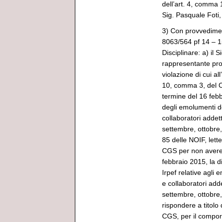
dell’art. 4, comma
Sig. Pasquale Foti
3) Con provvedimen
8063/564 pf 14 – 1
Disciplinare: a) il 
rappresentante pro
violazione di cui all
10, comma 3, del C
termine del 16 feb
degli emolumenti do
collaboratori addett
settembre, ottobre,
85 delle NOIF, lette
CGS per non avere 
febbraio 2015, la d
Irpef relative agli 
e collaboratori adde
settembre, ottobre
rispondere a titolo 
CGS, per il compo