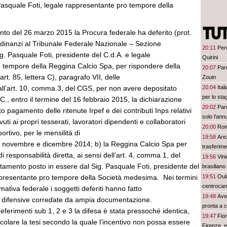
Pasquale Foti, legale rappresentante pro tempore della
to del 26 marzo 2015 la Procura federale ha deferito (prot.
dinanzi al Tribunale Federale Nazionale – Sezione
20:11
Peru
Sig. Pasquale Foti, presidente del C.d.A. e legale
Quirini
 tempore della Reggina Calcio Spa, per rispondere della
20:07
Parm
’art. 85, lettera C), paragrafo VII, delle
Zouin
all’art. 10, comma 3, del CGS, per non avere depositato
20:04
Ital
per lo sta
C., entro il termine del 16 febbraio 2015, la dichiarazione
20:02
Par
o pagamento delle ritenute Irpef e dei contributi Inps relativi
solo l'ann
ti ai propri tesserati, lavoratori dipendenti e collaboratori
20:00
Rom
portivo, per le mensilità di
19:58
Arez
, novembre e dicembre 2014; b) la Reggina Calcio Spa per
trasferim
di responsabilità diretta, ai sensi dell’art. 4, comma 1, del
19:56
Vin
tamento posto in essere dal Sig. Pasquale Foti, presidente del
brasiliano
ppresentante pro tempore della Società medesima. Nei termini
19:51
Oula
centrocam
mativa federale i soggetti deferiti hanno fatto
19:48
Avel
 difensive corredate da ampia documentazione.
pronta a 
ferimenti sub 1, 2 e 3 la difesa è stata pressoché identica,
19:47
Fio
colare la tesi secondo la quale l’incentivo non possa essere
Firenze, 