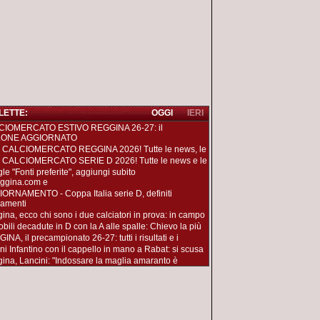
 LETTE:
OGGI
IERI
CIOMERCATO ESTIVO REGGINA 26-27: il
LONE AGGIORNATO
 CALCIOMERCATO REGGINA 2026! Tutte le news, le
 CALCIOMERCATO SERIE D 2026! Tutte le news e le
le "Fonti preferite", aggiungi subito
ggina.com e
ORNAMENTO - Coppa Italia serie D, definiti
iamenti
ina, ecco chi sono i due calciatori in prova: in campo
obili decadute in D con la A alle spalle: Chievo la più
NA, il precampionato 26-27: tutti i risultati e i
ni Infantino con il cappello in mano a Rabat: si scusa
ina, Lancini: "Indossare la maglia amaranto è