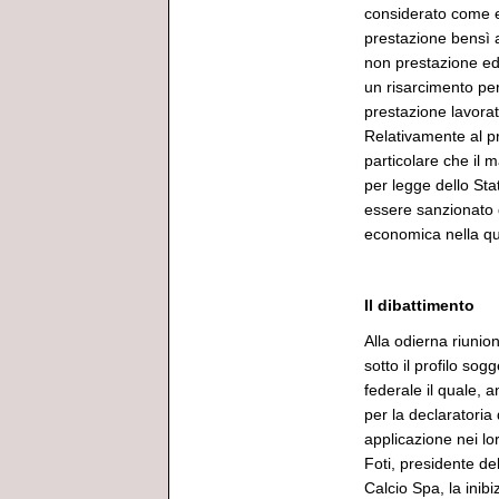
considerato come e
prestazione bensì 
non prestazione ed
un risarcimento per 
prestazione lavora
Relativamente al pr
particolare che il 
per legge dello Stat
essere sanzionato d
economica nella q
Il dibattimento
Alla odierna riunio
sotto il profilo so
federale il quale, a
per la declaratoria
applicazione nei lor
Foti, presidente d
Calcio Spa, la inibi