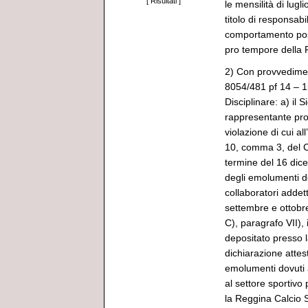
[
Risultati
]
le mensilità di lug
titolo di responsabi
comportamento post
pro tempore della
2) Con provvedimen
8054/481 pf 14 – 1
Disciplinare: a) il 
rappresentante pro
violazione di cui all
10, comma 3, del C
termine del 16 dic
degli emolumenti do
collaboratori addett
settembre e ottobre 
C), paragrafo VII),
depositato presso l
dichiarazione attes
emolumenti dovuti ai
al settore sportivo 
la Reggina Calcio Sp