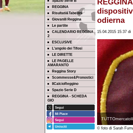
REGGINA I
Spazio Serie B
REGGINA
dispositi
Risultati&Tabellini
odierna
Giovanili Reggina
Le partite
CALENDARIO REGGINA
15.04.2015 15:37
d
2
ESCLUSIVE
L'angolo dei Tifosi
LE DIRETTE
LE PAGELLE
AMARANTO
Reggina Story
Scommesse&Pronostici
IlCalcioReggino
Spazio Serie D
REGGINA - SCHEDA
GIO
Segui
Mi Piace
TUTTOmercato
Segui
Unisciti
© foto di Sarah Fur