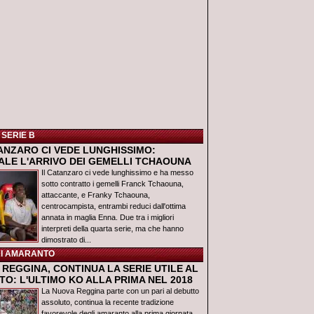
 SERIE B
TANZARO CI VEDE LUNGHISSIMO:
IALE L'ARRIVO DEI GEMELLI TCHAOUNA
Il Catanzaro ci vede lunghissimo e ha messo
sotto contratto i gemelli Franck Tchaouna,
attaccante, e Franky Tchaouna,
centrocampista, entrambi reduci dall'ottima
annata in maglia Enna. Due tra i migliori
interpreti della quarta serie, ma che hanno
dimostrato di...
I AMARANTO
REGGINA, CONTINUA LA SERIE UTILE AL
O: L'ULTIMO KO ALLA PRIMA NEL 2018
La Nuova Reggina parte con un pari al debutto
assoluto, continua la recente tradizione
favorevole degli amaranto alla prima giornata