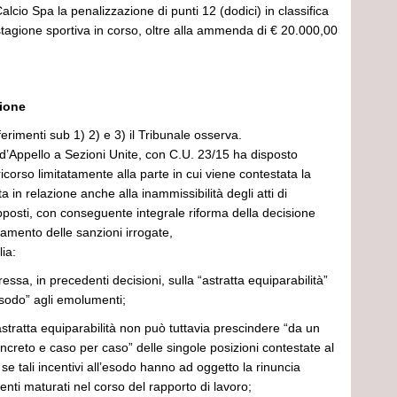
alcio Spa la penalizzazione di punti 12 (dodici) in classifica
stagione sportiva in corso, oltre alla ammenda di € 20.000,00
sione
erimenti sub 1) 2) e 3) il Tribunale osserva.
d’Appello a Sezioni Unite, con C.U. 23/15 ha disposto
ricorso limitatamente alla parte in cui viene contestata la
 in relazione anche alla inammissibilità degli atti di
posti, con conseguente integrale riforma della decisione
amento delle sanzioni irrogate,
lia:
ressa, in precedenti decisioni, sulla “astratta equiparabilità”
l’esodo” agli emolumenti;
 astratta equiparabilità non può tuttavia prescindere “da un
creto e caso per caso” delle singole posizioni contestate al
 se tali incentivi all’esodo hanno ad oggetto la rinuncia
enti maturati nel corso del rapporto di lavoro;